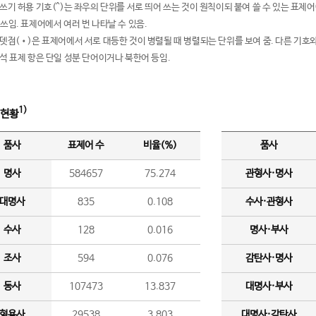
여쓰기 허용 기호(^)는 좌우의 단위를 서로 띄어 쓰는 것이 원칙이되 붙여 쓸 수 있는 표
 쓰임. 표제어에서 여러 번 나타날 수 있음.
운뎃점(•)은 표제어에서 서로 대등한 것이 병렬될 때 병렬되는 단위를 보여 줌. 다른 기호와
분석 표제 항은 단일 성분 단어이거나 북한어 등임.
1)
 현황
품사
표제어 수
비율(%)
품사
명사
584657
75.274
관형사·명사
대명사
835
0.108
수사·관형사
수사
128
0.016
명사·부사
조사
594
0.076
감탄사·명사
동사
107473
13.837
대명사·부사
형용사
29538
3.803
대명사·감탄사