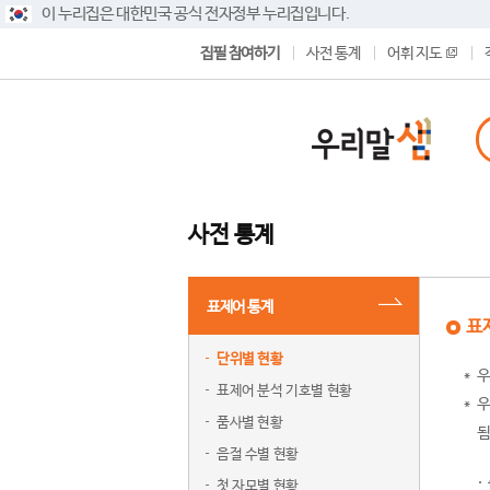
이 누리집은 대한민국 공식 전자정부 누리집입니다.
집필 참여하기
사전 통계
어휘 지도
사전 통계
표제어 통계
표
단위별 현황
우
표제어 분석 기호별 현황
우
품사별 현황
됨
음절 수별 현황
첫 자모별 현황