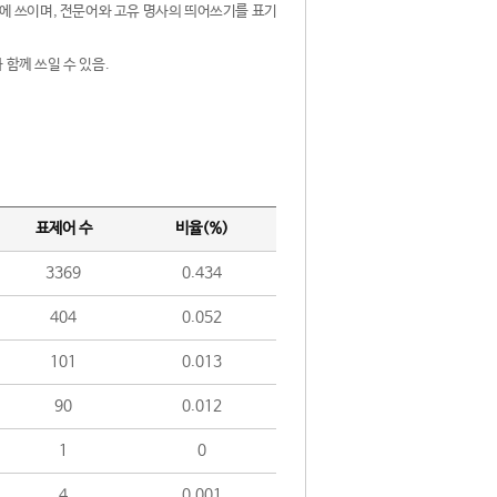
제어에 쓰이며, 전문어와 고유 명사의 띄어쓰기를 표기
 함께 쓰일 수 있음.
표제어 수
비율(%)
3369
0.434
404
0.052
101
0.013
90
0.012
1
0
4
0.001