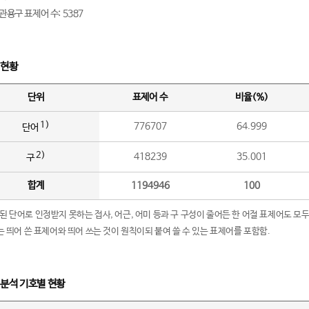
관용구 표제어 수: 5387
 현황
단위
표제어 수
비율(%)
1)
776707
64.999
단어
2)
418239
35.001
구
합계
1194946
100
립된 단어로 인정받지 못하는 접사, 어근, 어미 등과 구 구성이 줄어든 한 어절 표제어도 모두
구’는 띄어 쓴 표제어와 띄어 쓰는 것이 원칙이되 붙여 쓸 수 있는 표제어를 포함함.
 분석 기호별 현황