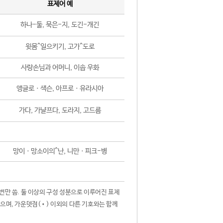
표제어 예
하나-둘, 묵은-지, 도긴-개긴
윗몸^일으키기, 고가^도로
사랑손님과 어머니, 이솝 우화
앵글로ㆍ색슨, 아프로ㆍ유라시아
가다, 가냘프다, 도라지, 고드름
망이ㆍ망소이의^난, 니만ㆍ피크-병
 번만 씀. 둘 이상의 구성 성분으로 이루어진 표제
않으며, 가운뎃점(•) 이외의 다른 기호와는 함께