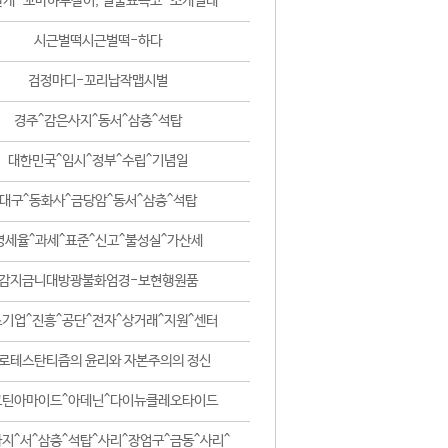
날개-꼬마하루살이, 털줄뾰족코-조개벌레
시근벌떡시근벌떡-하다
검정마디-꼬리납작맵시벌
경주^감은사지^동서^삼층^석탑
대한민국^임시^정부^수립^기념일
대구^동화사^금당암^동서^삼층^석탑
영세율^과세^표준^신고^불성실^가산세
감지금니대방광불화엄경-보현행원품
기업^진흥^공단^전자^상거래^지원^센터
로테스탄티즘의 윤리와 자본주의의 정신
코틴아마이드^아데닌^다이뉴클레오타이드
지^서^삼층^석탑^사리^장엄구^금동^사리^