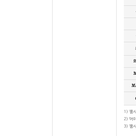
보
1) '
2) ‘
3) ‘