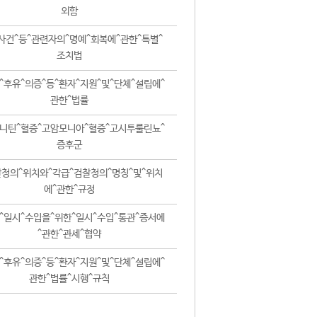
외함
사건^등^관련자의^명예^회복에^관한^특별^
조치법
^후유^의증^등^환자^지원^및^단체^설립에^
관한^법률
니틴^혈증^고암모니아^혈증^고시투룰린뇨^
증후군
청의^위치와^각급^검찰청의^명칭^및^위치
에^관한^규정
^일시^수입을^위한^일시^수입^통관^증서에
^관한^관세^협약
^후유^의증^등^환자^지원^및^단체^설립에^
관한^법률^시행^규칙