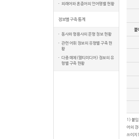
외래어와 혼종어의 언어명별 현황
정보별 구축 통계
붙
동사와 형용사의 문형 정보 현황
관련 어휘 정보의 유형별 구축 현
황
다중 매체(멀티미디어) 정보의 유
형별 구축 현황
1) 붙
어의 경
쓰이지 