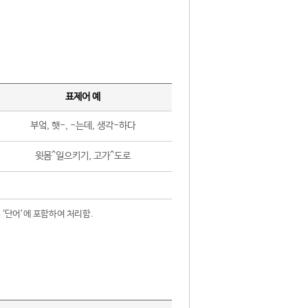
표제어 예
부엌, 햇-, -는데, 생각-하다
윗몸^일으키기, 고가^도로
 ‘단어’에 포함하여 처리함.