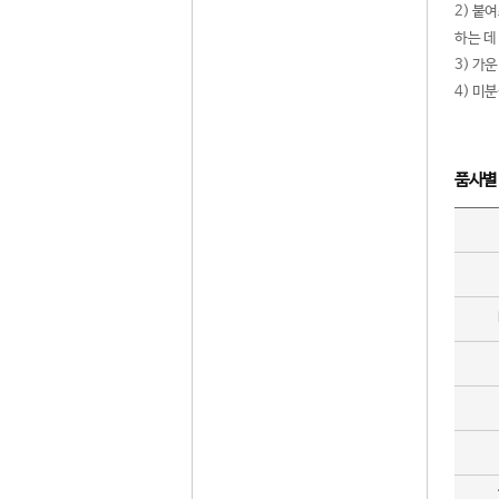
2) 붙
하는 데
3) 가
4) 미
품사별