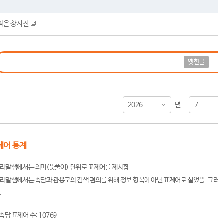
작은 창 사전
옛한글
2026
7
년
제어 통계
리말샘에서는 의미(뜻풀이) 단위로 표제어를 제시함.
리말샘에서는 속담과 관용구의 검색 편의를 위해 정보 항목이 아닌 표제어로 실었음. 그러
.
속담 표제어 수: 10769