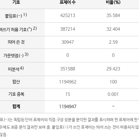
기호
표제어 수
비율(%)
1)
425213
35.584
붙임표(-)
2)
387214
32.404
여쓰기 허용 기호(^)
띄어 쓴 것
30947
2.59
3)
0
0
가운뎃점(·)
4)
351588
29.423
미분석
합산
1194962
100
기호 중복
15
0.001
합계
1194947
-
임표(-)는 독립된 단어 표제어의 직접 구성 성분을 분석한 결과를 표시하며 한 표제어에 한
우에도 최종 분석 결과만 보여 줌. 붙임표(-)가 쓰인 표제어는 띄어 쓰는 것이 허용되지 
않음.