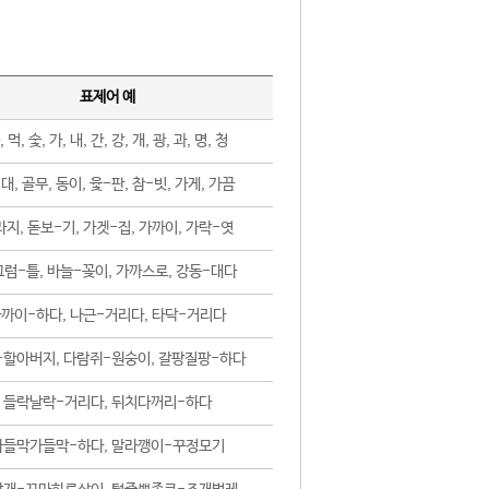
표제어 예
, 먹, 숯, 가, 내, 간, 강, 개, 광, 과, 명, 청
대, 골무, 동이, 윷-판, 참-빗, 가게, 가끔
지, 돋보-기, 가겟-집, 가까이, 가락-엿
럼-틀, 바늘-꽂이, 가까스로, 강동-대다
까이-하다, 나근-거리다, 타닥-거리다
-할아버지, 다람쥐-원숭이, 갈팡질팡-하다
들락날락-거리다, 뒤치다꺼리-하다
가들막가들막-하다, 말라깽이-꾸정모기