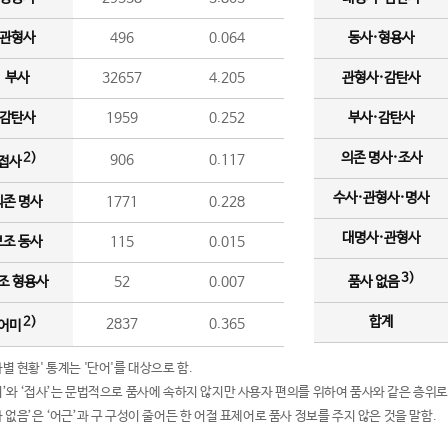
관형사
496
0.064
동사·형용사
부사
32657
4.205
관형사·감탄사
감탄사
1959
0.252
부사·감탄사
의존 명사·조사
2)
906
0.117
접사
수사·관형사·명사
의존 명사
1771
0.228
대명사·관형사
보조 동사
115
0.015
3)
조 형용사
52
0.007
품사 없음
합계
2)
2837
0.365
어미
품사별 현황' 통계는 '단어'를 대상으로 함.
어미’와 ‘접사’는 문법적으로 품사에 속하지 않지만 사용자 편의를 위하여 품사와 같은 층위로
품사 없음’은 ‘어근’과 구 구성이 줄어든 한 어절 표제어로 품사 정보를 주지 않은 것을 말함.