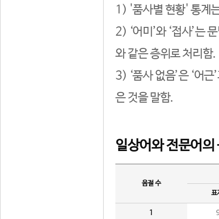
1) '품사별 현황' 통계
2) ‘어미’와 ‘접사’
와 같은 층위로 처리함.
3) ‘품사 없음’은 ‘어
은 것을 말함.
일상어와 전문어의 
음절 수
표
1