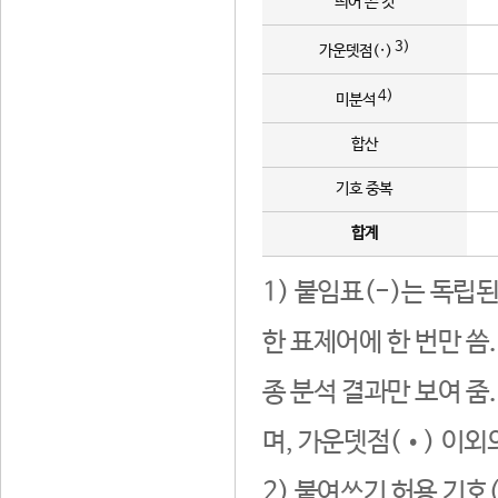
띄어 쓴 것
3)
가운뎃점(·)
4)
미분석
합산
기호 중복
합계
1) 붙임표(-)는 독립
한 표제어에 한 번만 씀
종 분석 결과만 보여 줌
며, 가운뎃점(•) 이외
2) 붙여쓰기 허용 기호