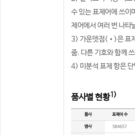
수 있는 표제어에 쓰이며
제어에서 여러 번 나타날
3) 가운뎃점(•)은 표
줌. 다른 기호와 함께 쓰
4) 미분석 표제 항은 
1)
품사별 현황
품사
표제어 수
명사
584657