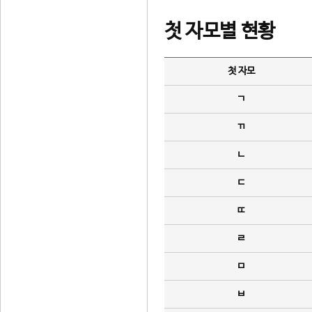
첫 자모별 현황
첫 자모
ㄱ
ㄲ
ㄴ
ㄷ
ㄸ
ㄹ
ㅁ
ㅂ