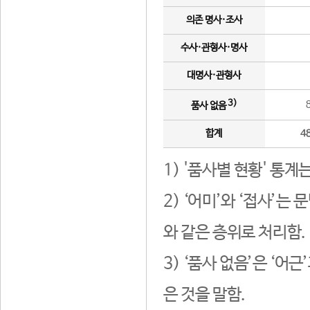
의존 명사·조사
수사·관형사·명사
대명사·관형사
3)
품사 없음
합계
4
1) '품사별 현황' 통계
2) ‘어미’와 ‘접사’
와 같은 층위로 처리함.
3) ‘품사 없음’은 ‘어
은 것을 말함.