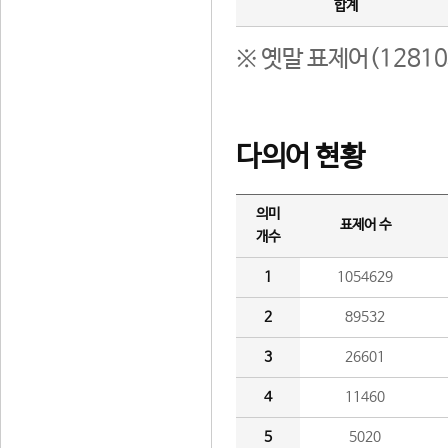
합계
※ 옛말 표제어(1281
다의어 현황
의미
표제어 수
개수
1
1054629
2
89532
3
26601
4
11460
5
5020