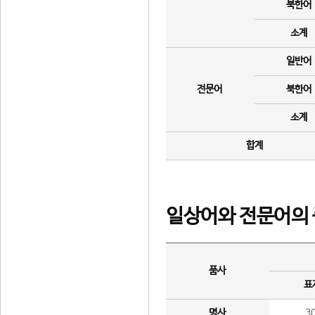
북한어
소계
일반어
전문어
북한어
소계
합계
일상어와 전문어의 
품사
표
명사
3