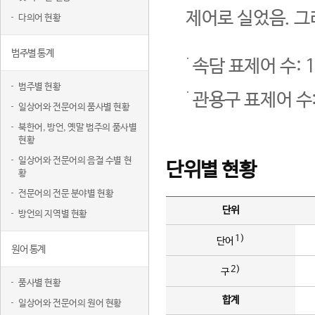
제어로 실었음. 그
다의어 현황
범주별 통계
속담 표제어 수: 1
범주별 현황
관용구 표제어 수:
일상어와 전문어의 품사별 현황
북한어, 방언, 옛말 범주의 품사별
현황
일상어와 전문어의 음절 수별 현
단위별 현황
황
전문어의 전문 분야별 현황
단위
방언의 지역별 현황
1)
단어
원어 통계
2)
구
품사별 현황
합계
일상어와 전문어의 원어 현황