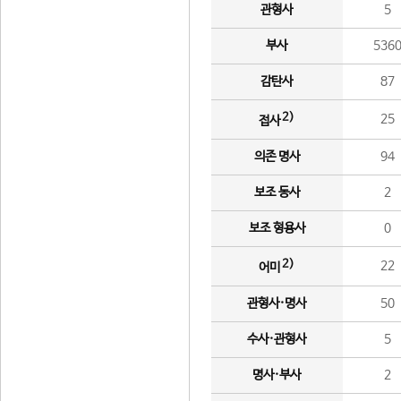
관형사
5
부사
536
감탄사
87
2)
25
접사
의존 명사
94
보조 동사
2
보조 형용사
0
2)
22
어미
관형사·명사
50
수사·관형사
5
명사·부사
2