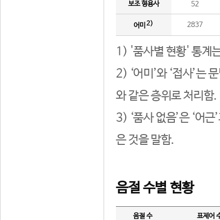
보조 형용사
52
2)
2837
어미
1) '품사별 현황' 통계
2) ‘어미’와 ‘접사’
와 같은 층위로 처리함.
3) ‘품사 없음’은 ‘어
은 것을 말함.
음절 수별 현황
음절 수
표제어 