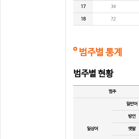
17
34
18
72
범주별 통계
범주별 현황
범주
일반어
방언
일상어
옛말