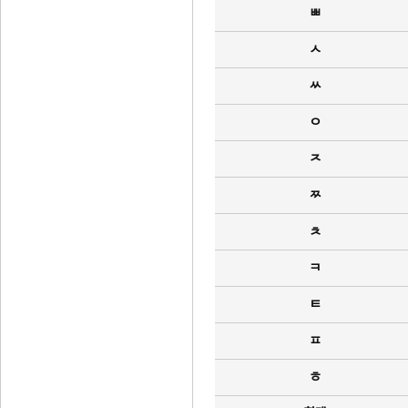
ㅃ
ㅅ
ㅆ
ㅇ
ㅈ
ㅉ
ㅊ
ㅋ
ㅌ
ㅍ
ㅎ