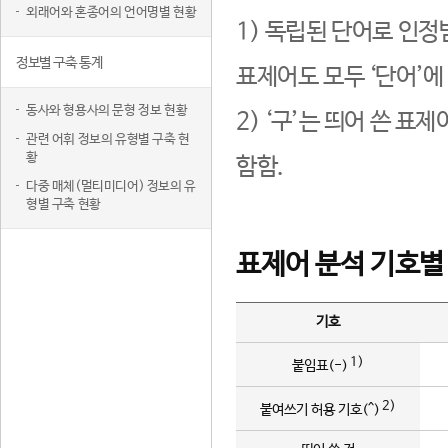
외래어와 혼종어의 언어명별 현황
1) 독립된 단어로 인정
정보별 구축 통계
표제어도 모두 ‘단어’에
동사와 형용사의 문형 정보 현황
2) ‘구’는 띄어 쓴 표
관련 어휘 정보의 유형별 구축 현
황
함함.
다중 매체(멀티미디어) 정보의 유
형별 구축 현황
표제어 분석 기호별
기호
1)
붙임표(-)
2)
붙여쓰기 허용 기호(^)