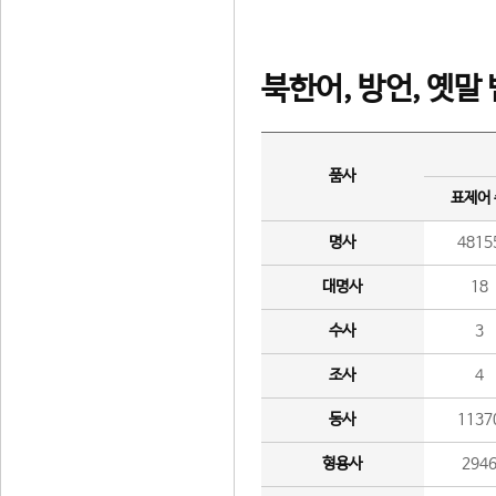
북한어, 방언, 옛말
품사
표제어
명사
4815
대명사
18
수사
3
조사
4
동사
1137
형용사
294