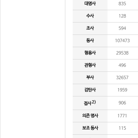
대명사
835
수사
128
조사
594
동사
107473
형용사
29538
관형사
496
부사
32657
감탄사
1959
2)
906
접사
의존 명사
1771
보조 동사
115