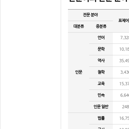
전문 분야
표제어
대분류
중분류
언어
7,32
문학
10,1
역사
35,4
인문
철학
3,43
교육
15,3
민속
6,64
인문 일반
24
법률
16,7