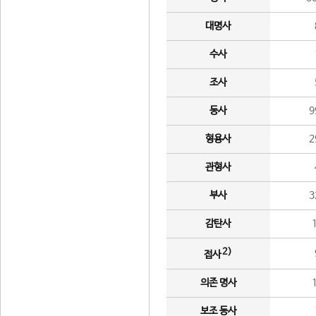
대명사
수사
조사
동사
9
형용사
2
관형사
부사
3
감탄사
2)
접사
의존 명사
보조 동사