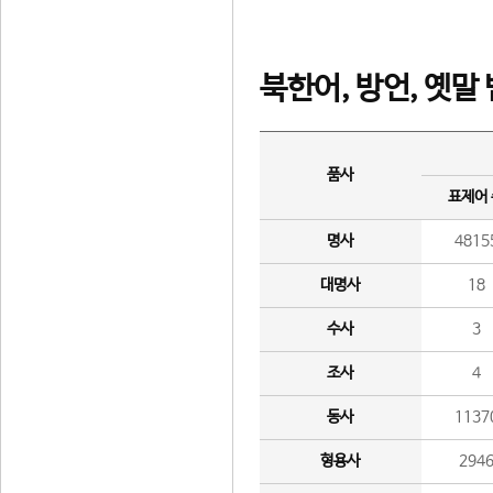
북한어, 방언, 옛말
품사
표제어
명사
4815
대명사
18
수사
3
조사
4
동사
1137
형용사
294