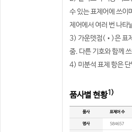
수 있는 표제어에 쓰이며
제어에서 여러 번 나타날
3) 가운뎃점(•)은 표
줌. 다른 기호와 함께 쓰
4) 미분석 표제 항은 
1)
품사별 현황
품사
표제어 수
명사
584657