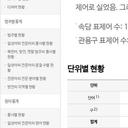
제어로 실었음. 그
다의어 현황
범주별 통계
속담 표제어 수: 1
범주별 현황
관용구 표제어 수:
일상어와 전문어의 품사별 현황
북한어, 방언, 옛말 범주의 품사별
현황
일상어와 전문어의 음절 수별 현
단위별 현황
황
전문어의 전문 분야별 현황
단위
방언의 지역별 현황
1)
단어
원어 통계
2)
구
품사별 현황
합계
일상어와 전문어의 원어 현황