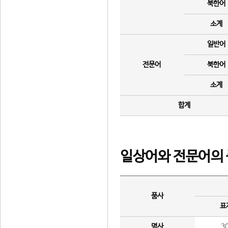
북한어
소계
일반어
전문어
북한어
소계
합계
일상어와 전문어의 
품사
표
명사
3