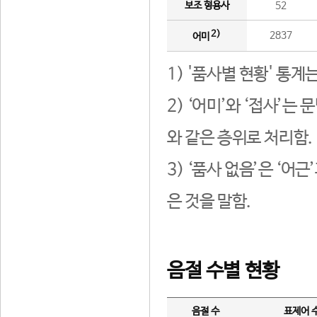
보조 형용사
52
2)
2837
어미
1) '품사별 현황' 통계
2) ‘어미’와 ‘접사’
와 같은 층위로 처리함.
3) ‘품사 없음’은 ‘어
은 것을 말함.
음절 수별 현황
음절 수
표제어 