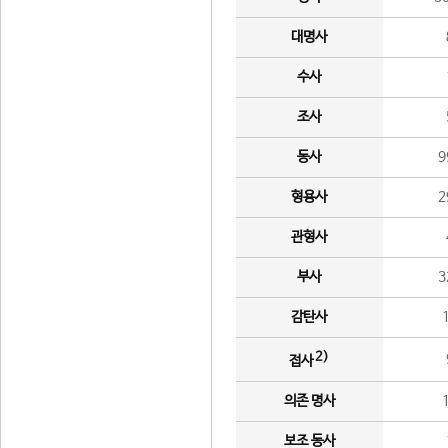
대명사
수사
조사
동사
9
형용사
2
관형사
부사
3
감탄사
2)
접사
의존 명사
보조 동사