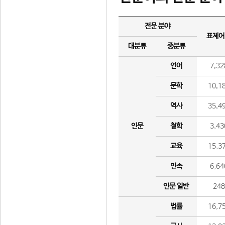
전문 분야
표제어
대분류
중분류
언어
7,32
문학
10,1
역사
35,4
인문
철학
3,43
교육
15,3
민속
6,64
인문 일반
24
법률
16,7