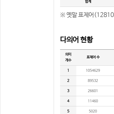
합계
※ 옛말 표제어(1281
다의어 현황
의미
표제어 수
개수
1
1054629
2
89532
3
26601
4
11460
5
5020