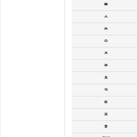
ㅃ
ㅅ
ㅆ
ㅇ
ㅈ
ㅉ
ㅊ
ㅋ
ㅌ
ㅍ
ㅎ