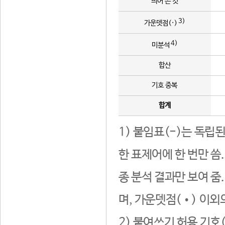
띄어 쓴 것
3)
가운뎃점(·)
4)
미분석
합산
기호 중복
합계
1) 붙임표(-)는 독립
한 표제어에 한 번만 씀
종 분석 결과만 보여 줌
며, 가운뎃점(•) 이외
2) 붙여쓰기 허용 기호