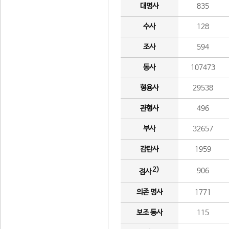
대명사
835
수사
128
조사
594
동사
107473
형용사
29538
관형사
496
부사
32657
감탄사
1959
2)
906
접사
의존 명사
1771
보조 동사
115