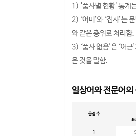
1) '품사별 현황' 통계
2) ‘어미’와 ‘접사’
와 같은 층위로 처리함.
3) ‘품사 없음’은 ‘어
은 것을 말함.
일상어와 전문어의 
음절 수
표
1