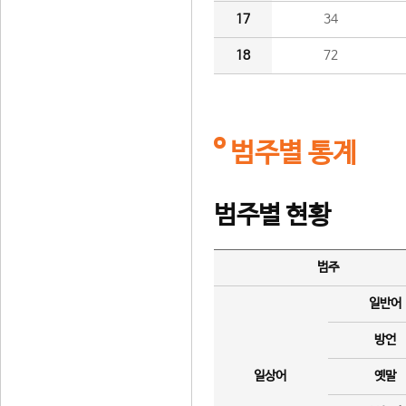
17
34
18
72
범주별 통계
범주별 현황
범주
일반어
방언
일상어
옛말