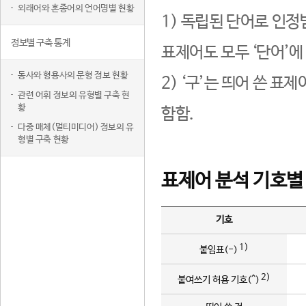
외래어와 혼종어의 언어명별 현황
1) 독립된 단어로 인정
정보별 구축 통계
표제어도 모두 ‘단어’에
동사와 형용사의 문형 정보 현황
2) ‘구’는 띄어 쓴 표
관련 어휘 정보의 유형별 구축 현
황
함함.
다중 매체(멀티미디어) 정보의 유
형별 구축 현황
표제어 분석 기호별
기호
1)
붙임표(-)
2)
붙여쓰기 허용 기호(^)