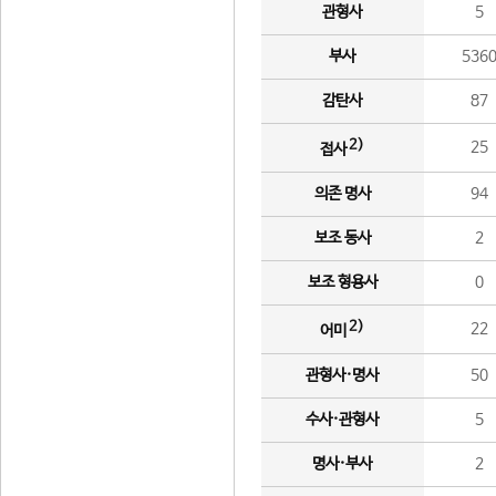
관형사
5
부사
536
감탄사
87
2)
25
접사
의존 명사
94
보조 동사
2
보조 형용사
0
2)
22
어미
관형사·명사
50
수사·관형사
5
명사·부사
2