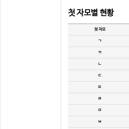
첫 자모별 현황
첫 자모
ㄱ
ㄲ
ㄴ
ㄷ
ㄸ
ㄹ
ㅁ
ㅂ