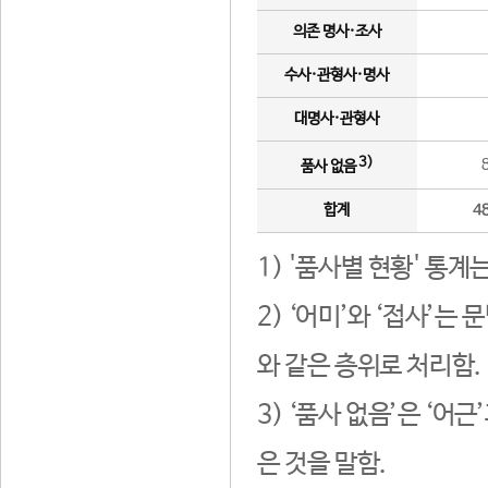
의존 명사·조사
수사·관형사·명사
대명사·관형사
3)
품사 없음
합계
4
1) '품사별 현황' 통계
2) ‘어미’와 ‘접사’
와 같은 층위로 처리함.
3) ‘품사 없음’은 ‘어
은 것을 말함.