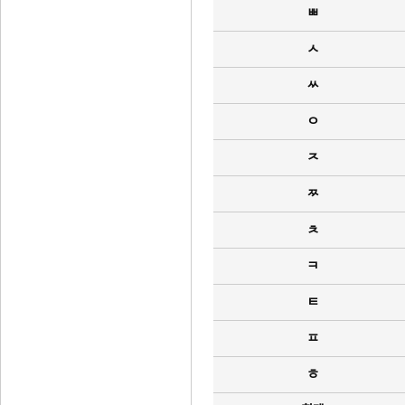
ㅃ
ㅅ
ㅆ
ㅇ
ㅈ
ㅉ
ㅊ
ㅋ
ㅌ
ㅍ
ㅎ