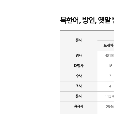
북한어, 방언, 옛말
품사
표제어
명사
4815
대명사
18
수사
3
조사
4
동사
1137
형용사
294