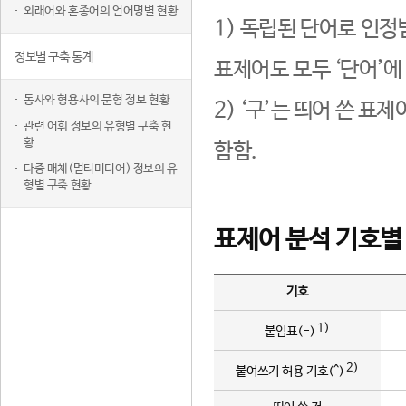
외래어와 혼종어의 언어명별 현황
1) 독립된 단어로 인정
정보별 구축 통계
표제어도 모두 ‘단어’에
동사와 형용사의 문형 정보 현황
2) ‘구’는 띄어 쓴 표
관련 어휘 정보의 유형별 구축 현
황
함함.
다중 매체(멀티미디어) 정보의 유
형별 구축 현황
표제어 분석 기호별
기호
1)
붙임표(-)
2)
붙여쓰기 허용 기호(^)