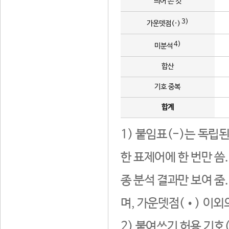
띄어 쓴 것
3)
가운뎃점(·)
4)
미분석
합산
기호 중복
합계
1) 붙임표(-)는 독립
한 표제어에 한 번만 씀
종 분석 결과만 보여 줌
며, 가운뎃점(•) 이외
2) 붙여쓰기 허용 기호