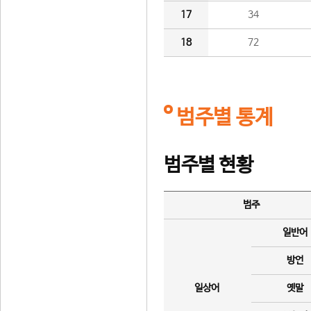
17
34
18
72
범주별 통계
범주별 현황
범주
일반어
방언
일상어
옛말