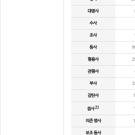
대명사
수사
조사
동사
9
형용사
2
관형사
부사
3
감탄사
2)
접사
의존 명사
보조 동사