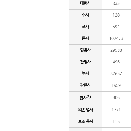
대명사
835
수사
128
조사
594
동사
107473
형용사
29538
관형사
496
부사
32657
감탄사
1959
2)
906
접사
의존 명사
1771
보조 동사
115