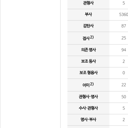
관형사
5
부사
536
감탄사
87
2)
25
접사
의존 명사
94
보조 동사
2
보조 형용사
0
2)
22
어미
관형사·명사
50
수사·관형사
5
명사·부사
2