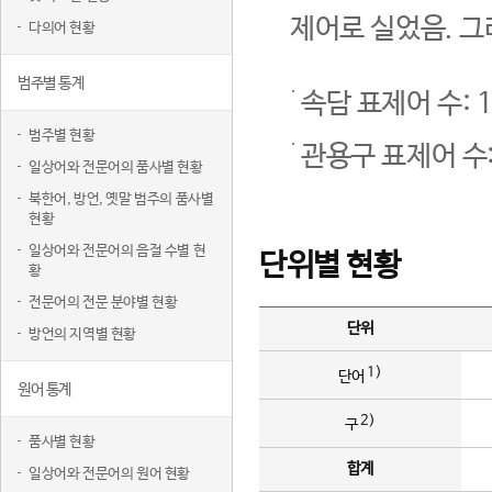
제어로 실었음. 그
다의어 현황
범주별 통계
속담 표제어 수: 1
범주별 현황
관용구 표제어 수:
일상어와 전문어의 품사별 현황
북한어, 방언, 옛말 범주의 품사별
현황
일상어와 전문어의 음절 수별 현
단위별 현황
황
전문어의 전문 분야별 현황
단위
방언의 지역별 현황
1)
단어
원어 통계
2)
구
품사별 현황
합계
일상어와 전문어의 원어 현황