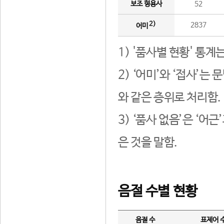
보조 형용사
52
2)
2837
어미
1) '품사별 현황' 통계
2) ‘어미’와 ‘접사’
와 같은 층위로 처리함.
3) ‘품사 없음’은 ‘어
은 것을 말함.
음절 수별 현황
음절 수
표제어 