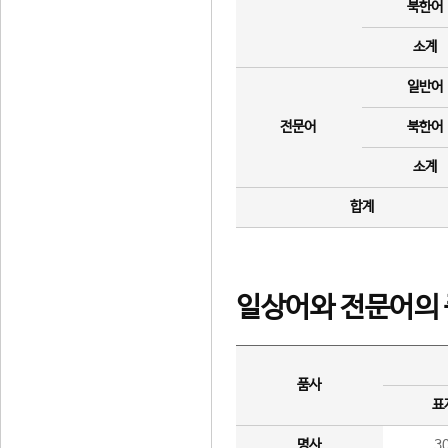
북한어
소계
일반어
전문어
북한어
소계
합계
일상어와 전문어의 
품사
표
명사
3