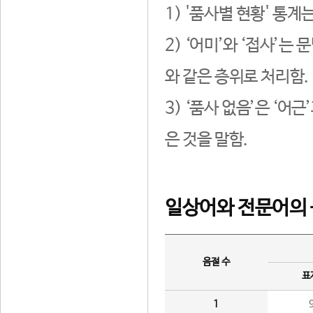
1) '품사별 현황' 통계
2) ‘어미’와 ‘접사’
와 같은 층위로 처리함.
3) ‘품사 없음’은 ‘어
은 것을 말함.
일상어와 전문어의 
음절 수
표
1