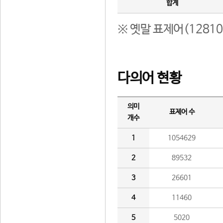
합계
※ 옛말 표제어(1281
다의어 현황
의미
표제어 수
개수
1
1054629
2
89532
3
26601
4
11460
5
5020