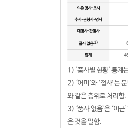
의존 명사·조사
수사·관형사·명사
대명사·관형사
3)
품사 없음
합계
4
1) '품사별 현황' 통계
2) ‘어미’와 ‘접사’
와 같은 층위로 처리함.
3) ‘품사 없음’은 ‘어
은 것을 말함.