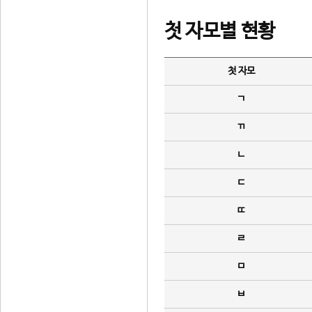
첫 자모별 현황
첫 자모
ㄱ
ㄲ
ㄴ
ㄷ
ㄸ
ㄹ
ㅁ
ㅂ