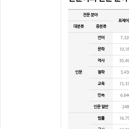
전문 분야
표제어
대분류
중분류
언어
7,32
문학
10,1
역사
35,4
인문
철학
3,43
교육
15,3
민속
6,64
인문 일반
24
법률
16,7