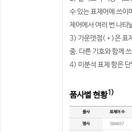
수 있는 표제어에 쓰이며
제어에서 여러 번 나타날
3) 가운뎃점(•)은 표
줌. 다른 기호와 함께 쓰
4) 미분석 표제 항은 
1)
품사별 현황
품사
표제어 수
명사
584657