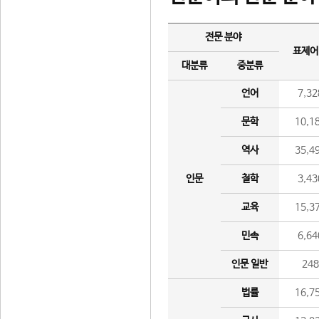
전문 분야
표제어
대분류
중분류
언어
7,32
문학
10,1
역사
35,4
인문
철학
3,43
교육
15,3
민속
6,64
인문 일반
24
법률
16,7