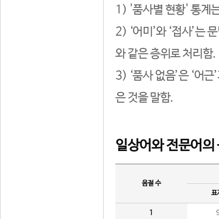
1) '품사별 현황' 통계
2) ‘어미’와 ‘접사’
와 같은 층위로 처리함.
3) ‘품사 없음’은 ‘어
은 것을 말함.
일상어와 전문어의 
음절 수
표
1