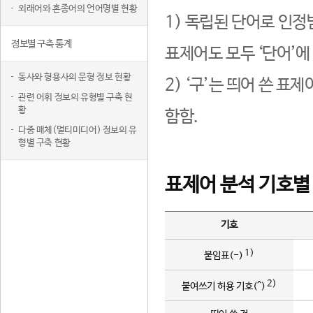
외래어와 혼종어의 언어명별 현황
1) 독립된 단어로 인정
정보별 구축 통계
표제어도 모두 ‘단어’에
동사와 형용사의 문형 정보 현황
2) ‘구’는 띄어 쓴 표
관련 어휘 정보의 유형별 구축 현
황
함함.
다중 매체(멀티미디어) 정보의 유
형별 구축 현황
표제어 분석 기호별
기호
1)
붙임표(-)
2)
붙여쓰기 허용 기호(^)