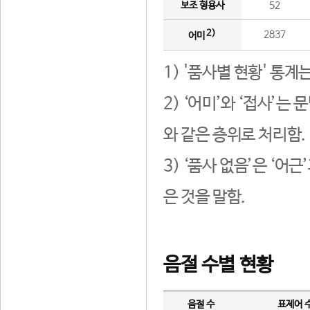
보조 형용사
52
2)
2837
어미
1) '품사별 현황' 통계
2) ‘어미’와 ‘접사’
와 같은 층위로 처리함.
3) ‘품사 없음’은 ‘어
은 것을 말함.
음절 수별 현황
음절 수
표제어 