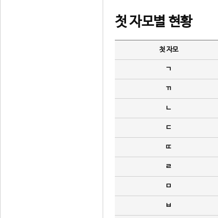
첫 자모별 현황
첫 자모
ㄱ
ㄲ
ㄴ
ㄷ
ㄸ
ㄹ
ㅁ
ㅂ