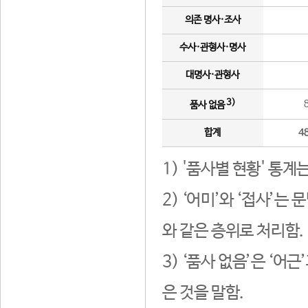
의존 명사·조사
수사·관형사·명사
대명사·관형사
3)
품사 없음
합계
4
1) '품사별 현황' 통계
2) ‘어미’와 ‘접사’
와 같은 층위로 처리함.
3) ‘품사 없음’은 ‘어
은 것을 말함.