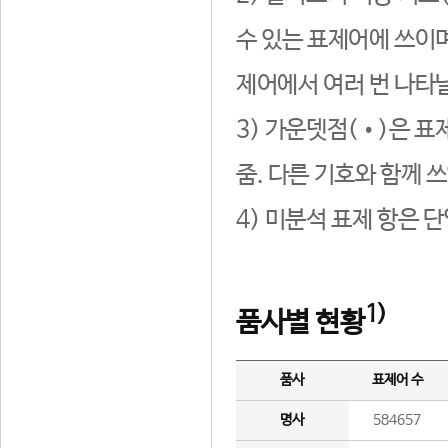
수 있는 표제어에 쓰이며
제어에서 여러 번 나타날
3) 가운뎃점(•)은 표
줌. 다른 기호와 함께 쓰
4) 미분석 표제 항은 
1)
품사별 현황
품사
표제어 수
명사
584657