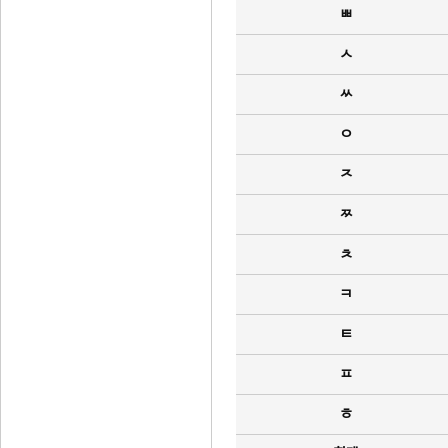
ㅃ
ㅅ
ㅆ
ㅇ
ㅈ
ㅉ
ㅊ
ㅋ
ㅌ
ㅍ
ㅎ