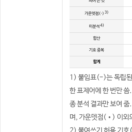
띄어 쓴 것
3)
가운뎃점(·)
4)
미분석
합산
기호 중복
합계
1) 붙임표(-)는 독립
한 표제어에 한 번만 씀
종 분석 결과만 보여 줌
며, 가운뎃점(•) 이외
2) 붙여쓰기 허용 기호