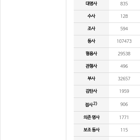
대명사
835
수사
128
조사
594
동사
107473
형용사
29538
관형사
496
부사
32657
감탄사
1959
2)
906
접사
의존 명사
1771
보조 동사
115