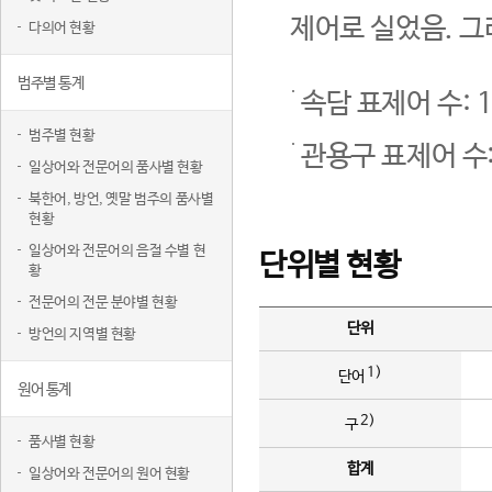
제어로 실었음. 그
다의어 현황
범주별 통계
속담 표제어 수: 1
범주별 현황
관용구 표제어 수:
일상어와 전문어의 품사별 현황
북한어, 방언, 옛말 범주의 품사별
현황
일상어와 전문어의 음절 수별 현
단위별 현황
황
전문어의 전문 분야별 현황
단위
방언의 지역별 현황
1)
단어
원어 통계
2)
구
품사별 현황
합계
일상어와 전문어의 원어 현황