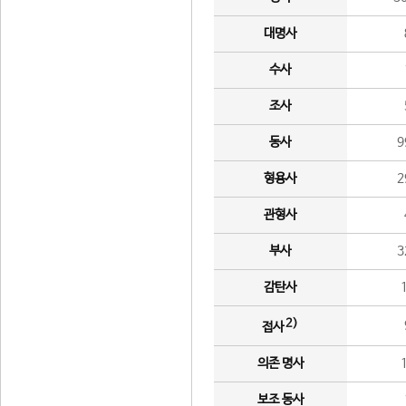
대명사
수사
조사
동사
9
형용사
2
관형사
부사
3
감탄사
2)
접사
의존 명사
보조 동사