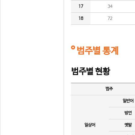
17
34
18
72
범주별 통계
범주별 현황
범주
일반어
방언
일상어
옛말