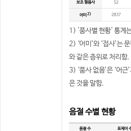
보조 형용사
52
2)
2837
어미
1) '품사별 현황' 통계
2) ‘어미’와 ‘접사’
와 같은 층위로 처리함.
3) ‘품사 없음’은 ‘어
은 것을 말함.
음절 수별 현황
음절 수
표제어 