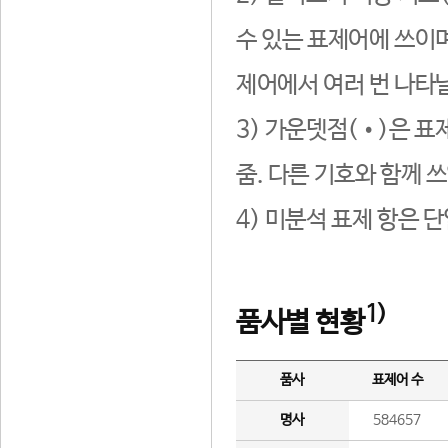
수 있는 표제어에 쓰이며
제어에서 여러 번 나타날
3) 가운뎃점(•)은 표
줌. 다른 기호와 함께 쓰
4) 미분석 표제 항은 
1)
품사별 현황
품사
표제어 수
명사
584657