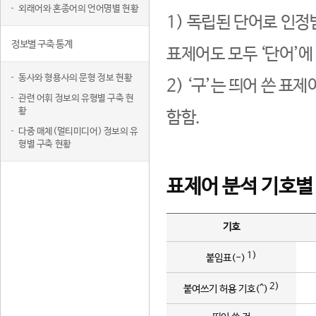
외래어와 혼종어의 언어명별 현황
1) 독립된 단어로 인정
정보별 구축 통계
표제어도 모두 ‘단어’에
동사와 형용사의 문형 정보 현황
2) ‘구’는 띄어 쓴 표
관련 어휘 정보의 유형별 구축 현
황
함함.
다중 매체(멀티미디어) 정보의 유
형별 구축 현황
표제어 분석 기호별
기호
1)
붙임표(-)
2)
붙여쓰기 허용 기호(^)