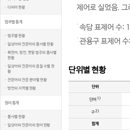
제어로 실었음. 그
다의어 현황
범주별 통계
속담 표제어 수: 1
범주별 현황
관용구 표제어 수:
일상어와 전문어의 품사별 현황
북한어, 방언, 옛말 범주의 품사별
현황
일상어와 전문어의 음절 수별 현
단위별 현황
황
전문어의 전문 분야별 현황
단위
방언의 지역별 현황
1)
단어
원어 통계
2)
구
품사별 현황
합계
일상어와 전문어의 원어 현황