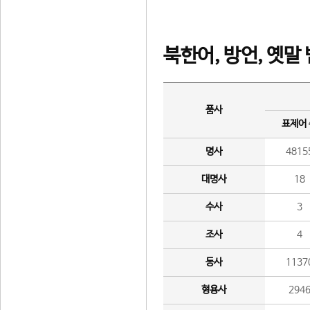
북한어, 방언, 옛말
품사
표제어
명사
4815
대명사
18
수사
3
조사
4
동사
1137
형용사
294