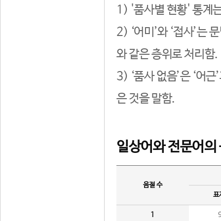
1) '품사별 현황' 통계
2) ‘어미’와 ‘접사’
와 같은 층위로 처리함.
3) ‘품사 없음’은 ‘어
은 것을 말함.
일상어와 전문어의 
음절 수
표
1