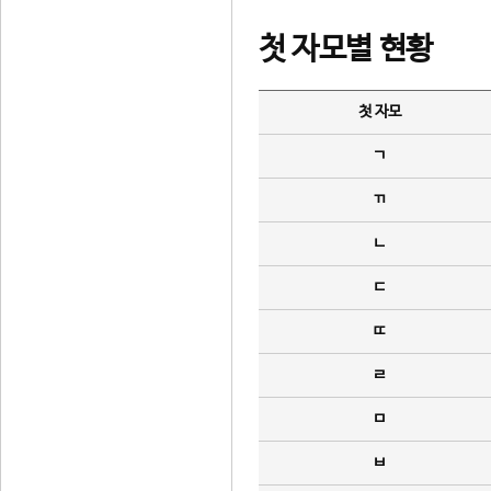
첫 자모별 현황
첫 자모
ㄱ
ㄲ
ㄴ
ㄷ
ㄸ
ㄹ
ㅁ
ㅂ