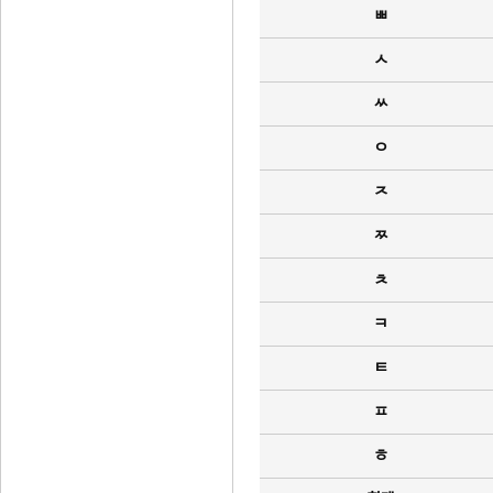
ㅃ
ㅅ
ㅆ
ㅇ
ㅈ
ㅉ
ㅊ
ㅋ
ㅌ
ㅍ
ㅎ