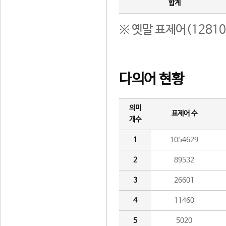
합계
※ 옛말 표제어(1281
다의어 현황
의미
표제어 수
개수
1
1054629
2
89532
3
26601
4
11460
5
5020