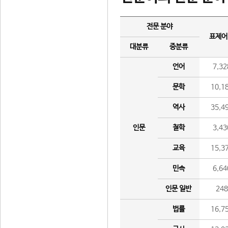
전문 분야
표제어
대분류
중분류
언어
7,32
문학
10,1
역사
35,4
인문
철학
3,43
교육
15,3
민속
6,64
인문 일반
24
법률
16,7