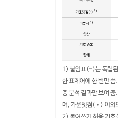
띄어 쓴 것
3)
가운뎃점(·)
4)
미분석
합산
기호 중복
합계
1) 붙임표(-)는 독립
한 표제어에 한 번만 씀
종 분석 결과만 보여 줌
며, 가운뎃점(•) 이외
2) 붙여쓰기 허용 기호