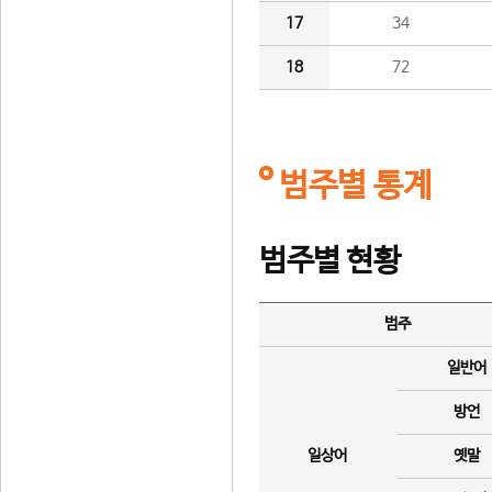
17
34
18
72
범주별 통계
범주별 현황
범주
일반어
방언
일상어
옛말