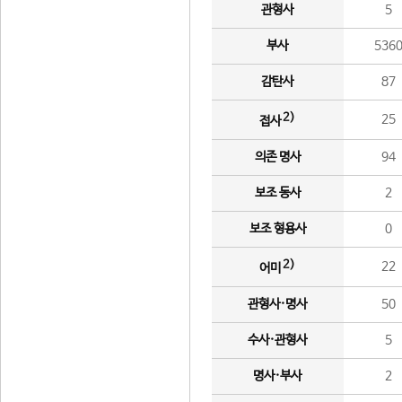
관형사
5
부사
536
감탄사
87
2)
25
접사
의존 명사
94
보조 동사
2
보조 형용사
0
2)
22
어미
관형사·명사
50
수사·관형사
5
명사·부사
2