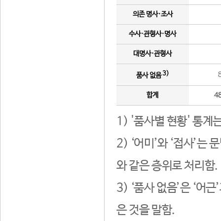
의존 명사·조사
수사·관형사·명사
대명사·관형사
3)
품사 없음
합계
4
1) '품사별 현황' 통계
2) ‘어미’와 ‘접사’
와 같은 층위로 처리함.
3) ‘품사 없음’은 ‘어
은 것을 말함.