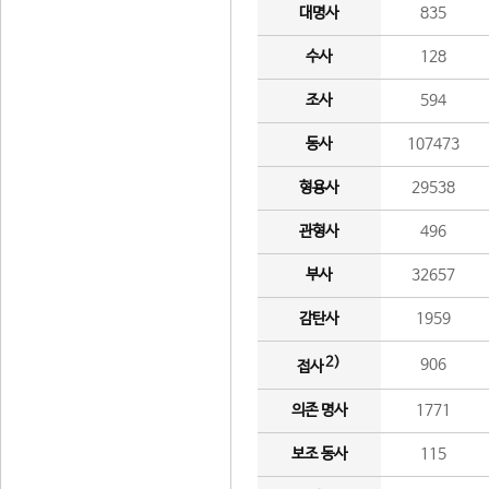
대명사
835
수사
128
조사
594
동사
107473
형용사
29538
관형사
496
부사
32657
감탄사
1959
2)
906
접사
의존 명사
1771
보조 동사
115