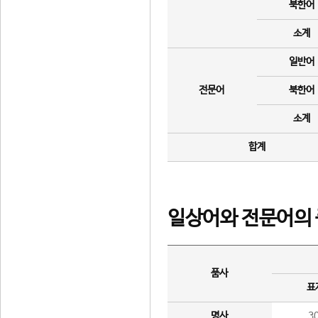
북한어
소계
일반어
전문어
북한어
소계
합계
일상어와 전문어의 
품사
표
명사
3