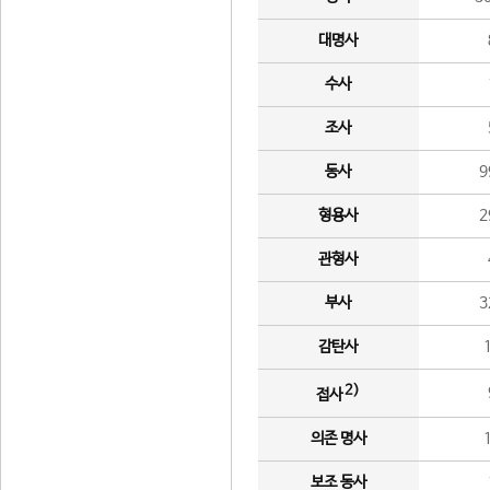
대명사
수사
조사
동사
9
형용사
2
관형사
부사
3
감탄사
2)
접사
의존 명사
보조 동사