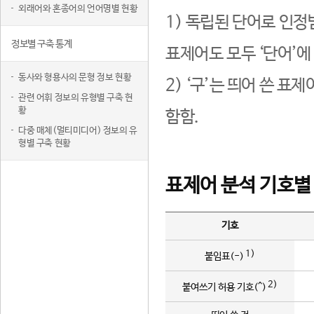
외래어와 혼종어의 언어명별 현황
1) 독립된 단어로 인정
정보별 구축 통계
표제어도 모두 ‘단어’에
동사와 형용사의 문형 정보 현황
2) ‘구’는 띄어 쓴 표
관련 어휘 정보의 유형별 구축 현
황
함함.
다중 매체(멀티미디어) 정보의 유
형별 구축 현황
표제어 분석 기호별
기호
1)
붙임표(-)
2)
붙여쓰기 허용 기호(^)