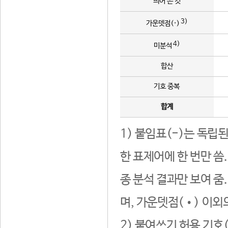
띄어 쓴 것
3)
가운뎃점(·)
4)
미분석
합산
기호 중복
합계
1) 붙임표(-)는 독립
한 표제어에 한 번만 씀
종 분석 결과만 보여 줌
며, 가운뎃점(•) 이외
2) 붙여쓰기 허용 기호