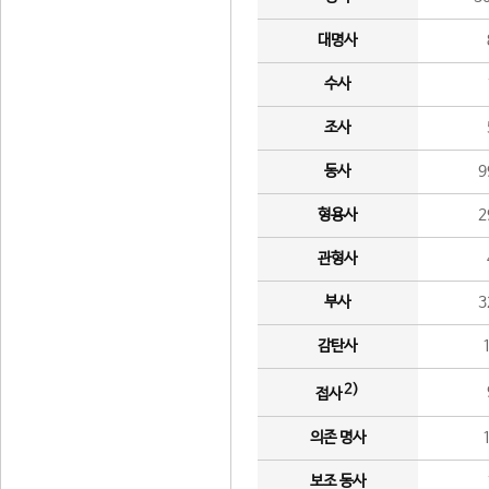
대명사
수사
조사
동사
9
형용사
2
관형사
부사
3
감탄사
2)
접사
의존 명사
보조 동사