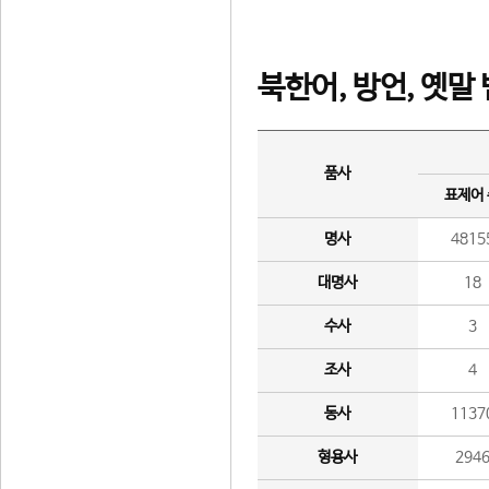
북한어, 방언, 옛말
품사
표제어
명사
4815
대명사
18
수사
3
조사
4
동사
1137
형용사
294