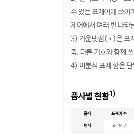
수 있는 표제어에 쓰이며
제어에서 여러 번 나타날
3) 가운뎃점(•)은 표
줌. 다른 기호와 함께 쓰
4) 미분석 표제 항은 
1)
품사별 현황
품사
표제어 수
명사
584657