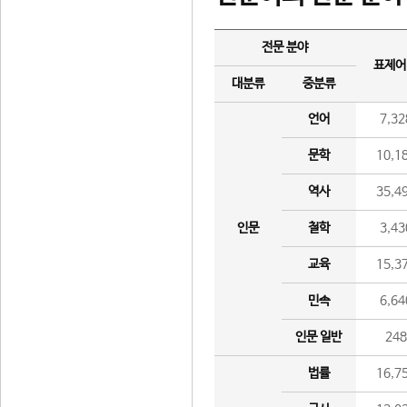
전문 분야
표제어
대분류
중분류
언어
7,32
문학
10,1
역사
35,4
인문
철학
3,43
교육
15,3
민속
6,64
인문 일반
24
법률
16,7