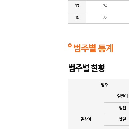
17
34
18
72
범주별 통계
범주별 현황
범주
일반어
방언
일상어
옛말