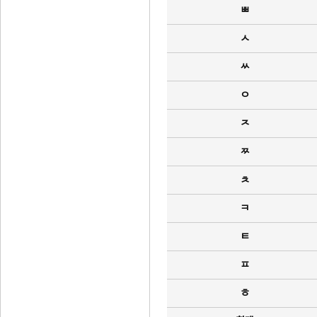
ㅃ
ㅅ
ㅆ
ㅇ
ㅈ
ㅉ
ㅊ
ㅋ
ㅌ
ㅍ
ㅎ