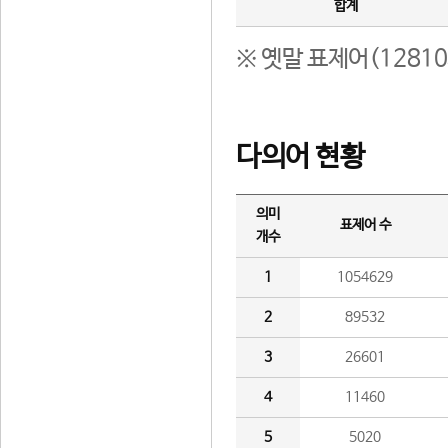
합계
※ 옛말 표제어(1281
다의어 현황
의미
표제어 수
개수
1
1054629
2
89532
3
26601
4
11460
5
5020