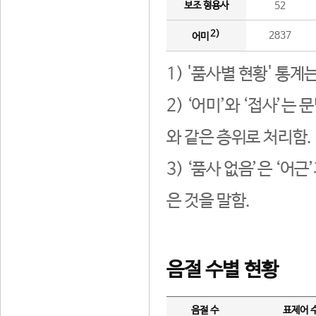
보조 형용사
52
2)
2837
어미
1) '품사별 현황' 통계
2) ‘어미’와 ‘접사’
와 같은 층위로 처리함.
3) ‘품사 없음’은 ‘어
은 것을 말함.
음절 수별 현황
음절 수
표제어 