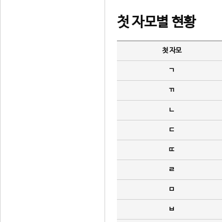
첫 자모별 현황
첫 자모
ㄱ
ㄲ
ㄴ
ㄷ
ㄸ
ㄹ
ㅁ
ㅂ