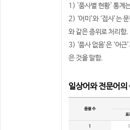
1) '품사별 현황' 통계
2) ‘어미’와 ‘접사’
와 같은 층위로 처리함.
3) ‘품사 없음’은 ‘어
은 것을 말함.
일상어와 전문어의 
음절 수
표
1