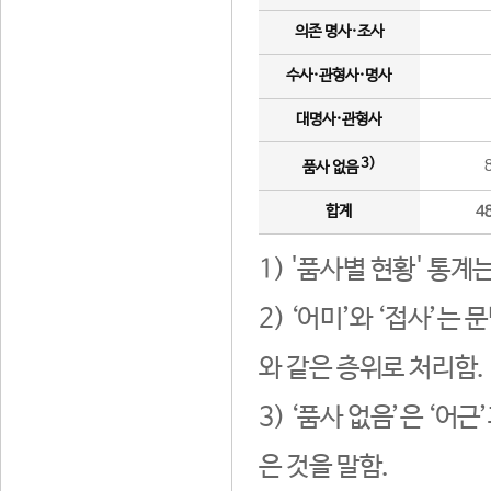
의존 명사·조사
수사·관형사·명사
대명사·관형사
3)
품사 없음
합계
4
1) '품사별 현황' 통계
2) ‘어미’와 ‘접사’
와 같은 층위로 처리함.
3) ‘품사 없음’은 ‘어
은 것을 말함.