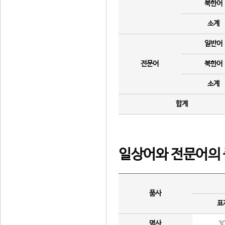
북한어
소계
일반어
전문어
북한어
소계
합계
일상어와 전문어의 
품사
표
명사
3