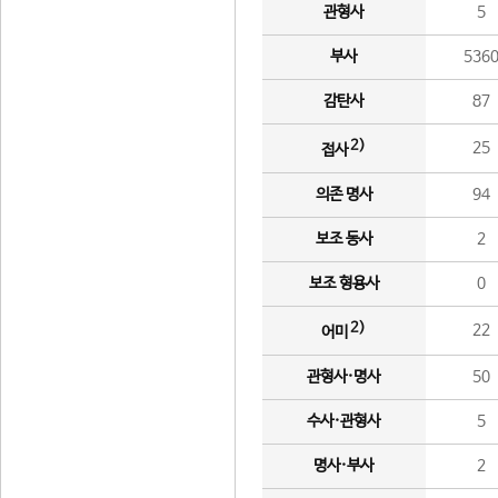
관형사
5
부사
536
감탄사
87
2)
25
접사
의존 명사
94
보조 동사
2
보조 형용사
0
2)
22
어미
관형사·명사
50
수사·관형사
5
명사·부사
2