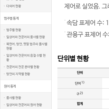
제어로 실었음. 그
다의어 현황
범주별 통계
속담 표제어 수: 1
범주별 현황
관용구 표제어 수:
일상어와 전문어의 품사별 현황
북한어, 방언, 옛말 범주의 품사별
현황
일상어와 전문어의 음절 수별 현
단위별 현황
황
전문어의 전문 분야별 현황
단위
방언의 지역별 현황
1)
단어
원어 통계
2)
구
품사별 현황
합계
일상어와 전문어의 원어 현황