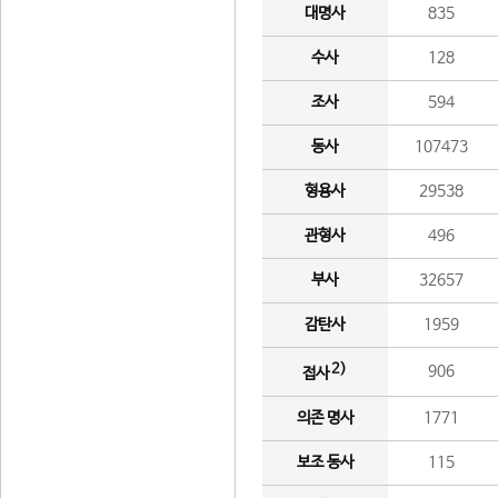
대명사
835
수사
128
조사
594
동사
107473
형용사
29538
관형사
496
부사
32657
감탄사
1959
2)
906
접사
의존 명사
1771
보조 동사
115