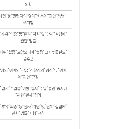
외함
사건^등^관련자의^명예^회복에^관한^특별^
조치법
^후유^의증^등^환자^지원^및^단체^설립에^
관한^법률
니틴^혈증^고암모니아^혈증^고시투룰린뇨^
증후군
청의^위치와^각급^검찰청의^명칭^및^위치
에^관한^규정
^일시^수입을^위한^일시^수입^통관^증서에
^관한^관세^협약
^후유^의증^등^환자^지원^및^단체^설립에^
관한^법률^시행^규칙