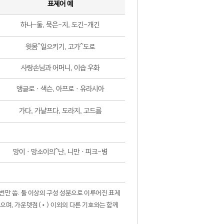
표제어 예
하나-둘, 묵은-지, 도긴-개긴
윗몸^일으키기, 고가^도로
사랑손님과 어머니, 이솝 우화
앵글로ㆍ색슨, 아프로ㆍ유라시아
가다, 가냘프다, 도라지, 고드름
망이ㆍ망소이의^난, 니만ㆍ피크-병
 번만 씀. 둘 이상의 구성 성분으로 이루어진 표제
않으며, 가운뎃점(•) 이외의 다른 기호와는 함께