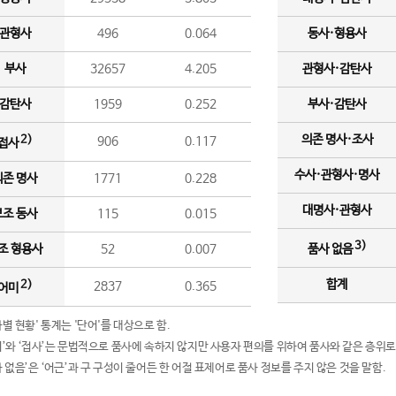
관형사
496
0.064
동사·형용사
부사
32657
4.205
관형사·감탄사
감탄사
1959
0.252
부사·감탄사
의존 명사·조사
2)
906
0.117
접사
수사·관형사·명사
의존 명사
1771
0.228
대명사·관형사
보조 동사
115
0.015
3)
조 형용사
52
0.007
품사 없음
합계
2)
2837
0.365
어미
품사별 현황' 통계는 '단어'를 대상으로 함.
어미’와 ‘접사’는 문법적으로 품사에 속하지 않지만 사용자 편의를 위하여 품사와 같은 층위로
품사 없음’은 ‘어근’과 구 구성이 줄어든 한 어절 표제어로 품사 정보를 주지 않은 것을 말함.