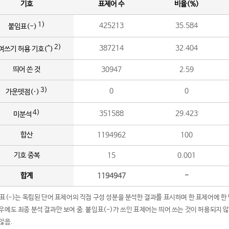
기호
표제어 수
비율(%)
1)
425213
35.584
붙임표(-)
2)
387214
32.404
여쓰기 허용 기호(^)
띄어 쓴 것
30947
2.59
3)
0
0
가운뎃점(·)
4)
351588
29.423
미분석
합산
1194962
100
기호 중복
15
0.001
합계
1194947
-
임표(-)는 독립된 단어 표제어의 직접 구성 성분을 분석한 결과를 표시하며 한 표제어에 한
우에도 최종 분석 결과만 보여 줌. 붙임표(-)가 쓰인 표제어는 띄어 쓰는 것이 허용되지 
않음.