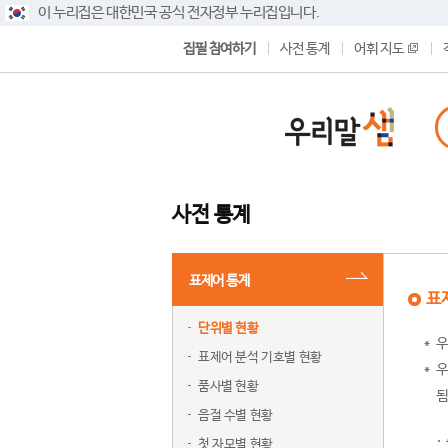
이 누리집은 대한민국 공식 전자정부 누리집입니다.
집필 참여하기
사전 통계
어휘 지도
사전 통계
표제어 통계
표
단위별 현황
우
표제어 분석 기호별 현황
우
품사별 현황
됨
음절 수별 현황
첫 자모별 현황