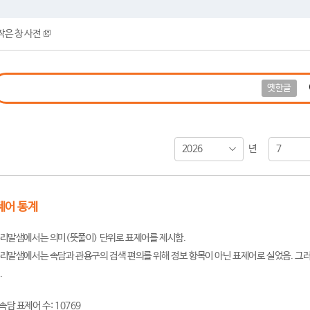
작은 창 사전
옛한글
2026
7
년
제어 통계
리말샘에서는 의미(뜻풀이) 단위로 표제어를 제시함.
리말샘에서는 속담과 관용구의 검색 편의를 위해 정보 항목이 아닌 표제어로 실었음. 그러
.
속담 표제어 수: 10769