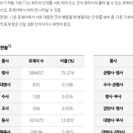
여쓰기 허용 기호(^)는 좌우의 단위를 서로 띄어 쓰는 것이 원칙이되 붙여 쓸 수 있는 표
 쓰임. 표제어에서 여러 번 나타날 수 있음.
운뎃점(•)은 표제어에서 서로 대등한 것이 병렬될 때 병렬되는 단위를 보여 줌. 다른 기호와
분석 표제 항은 단일 성분 단어이거나 북한어 등임.
1)
 현황
품사
표제어 수
비율(%)
품사
명사
584657
75.274
관형사·명사
대명사
835
0.108
수사·관형사
수사
128
0.016
명사·부사
조사
594
0.076
감탄사·명사
동사
107473
13.837
대명사·부사
형용사
29538
3.803
대명사·감탄사