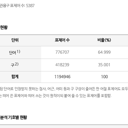
관용구 표제어 수: 5387
 현황
단위
표제어 수
비율(%)
1)
776707
64.999
단어
2)
418239
35.001
구
합계
1194946
100
립된 단어로 인정받지 못하는 접사, 어근, 어미 등과 구 구성이 줄어든 한 어절 표제어도 모두
구’는 띄어 쓴 표제어와 띄어 쓰는 것이 원칙이되 붙여 쓸 수 있는 표제어를 포함함.
 분석 기호별 현황