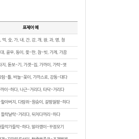
표제어 예
, 먹, 숯, 가, 내, 간, 강, 개, 광, 과, 명, 청
대, 골무, 동이, 윷-판, 참-빗, 가게, 가끔
지, 돋보-기, 가겟-집, 가까이, 가락-엿
럼-틀, 바늘-꽂이, 가까스로, 강동-대다
까이-하다, 나근-거리다, 타닥-거리다
-할아버지, 다람쥐-원숭이, 갈팡질팡-하다
들락날락-거리다, 뒤치다꺼리-하다
가들막가들막-하다, 말라깽이-꾸정모기