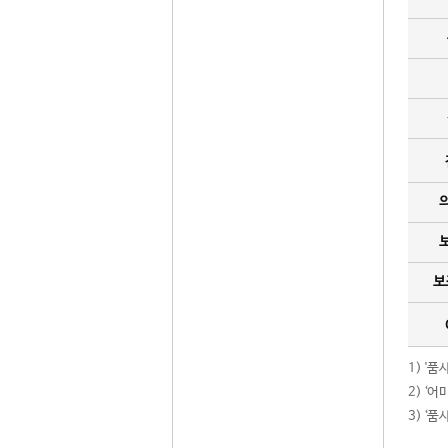
보
1) '
2) ‘
3) ‘