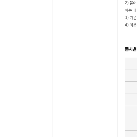
2) 붙
하는 데
3) 가
4) 미
품사별