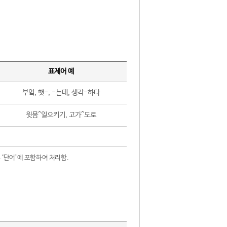
표제어 예
부엌, 햇-, -는데, 생각-하다
윗몸^일으키기, 고가^도로
 ‘단어’에 포함하여 처리함.