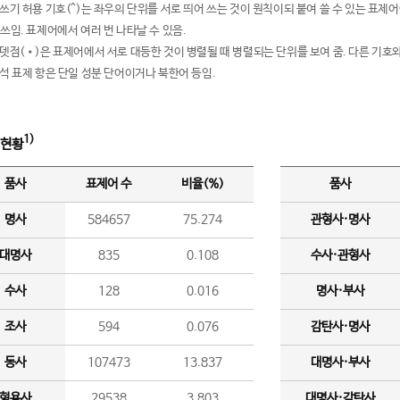
여쓰기 허용 기호(^)는 좌우의 단위를 서로 띄어 쓰는 것이 원칙이되 붙여 쓸 수 있는 표
 쓰임. 표제어에서 여러 번 나타날 수 있음.
운뎃점(•)은 표제어에서 서로 대등한 것이 병렬될 때 병렬되는 단위를 보여 줌. 다른 기호와
분석 표제 항은 단일 성분 단어이거나 북한어 등임.
1)
 현황
품사
표제어 수
비율(%)
품사
명사
584657
75.274
관형사·명사
대명사
835
0.108
수사·관형사
수사
128
0.016
명사·부사
조사
594
0.076
감탄사·명사
동사
107473
13.837
대명사·부사
형용사
29538
3.803
대명사·감탄사