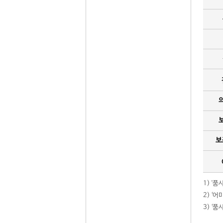
보
1) '
2) ‘
3) ‘