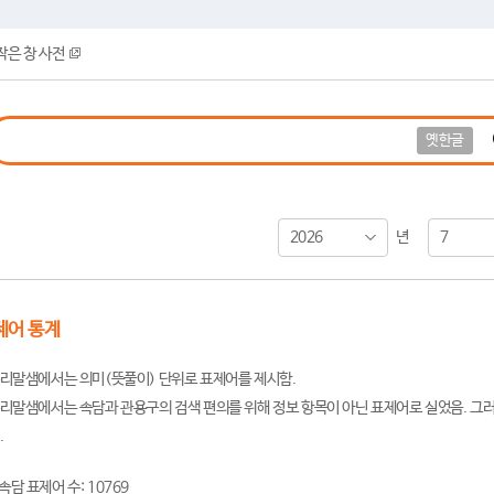
작은 창 사전
옛한글
2026
7
년
제어 통계
리말샘에서는 의미(뜻풀이) 단위로 표제어를 제시함.
리말샘에서는 속담과 관용구의 검색 편의를 위해 정보 항목이 아닌 표제어로 실었음. 그러
.
속담 표제어 수: 10769