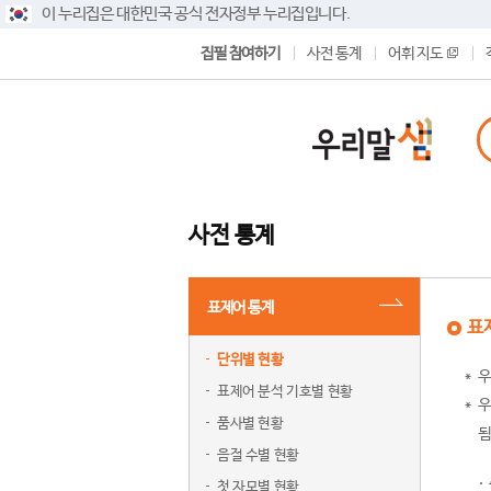
이 누리집은 대한민국 공식 전자정부 누리집입니다.
집필 참여하기
사전 통계
어휘 지도
사전 통계
표제어 통계
표
단위별 현황
우
표제어 분석 기호별 현황
우
품사별 현황
됨
음절 수별 현황
첫 자모별 현황