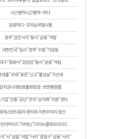
날개-꼬마하루살이, 털줄뾰족코-조개벌레
시근벌떡시근벌떡-하다
검정마디-꼬리납작맵시벌
경주^감은사지^동서^삼층^석탑
대한민국^임시^정부^수립^기념일
대구^동화사^금당암^동서^삼층^석탑
영세율^과세^표준^신고^불성실^가산세
감지금니대방광불화엄경-보현행원품
기업^진흥^공단^전자^상거래^지원^센터
로테스탄티즘의 윤리와 자본주의의 정신
코틴아마이드^아데닌^다이뉴클레오타이드
지^서^삼층^석탑^사리^장엄구^금동^사리^