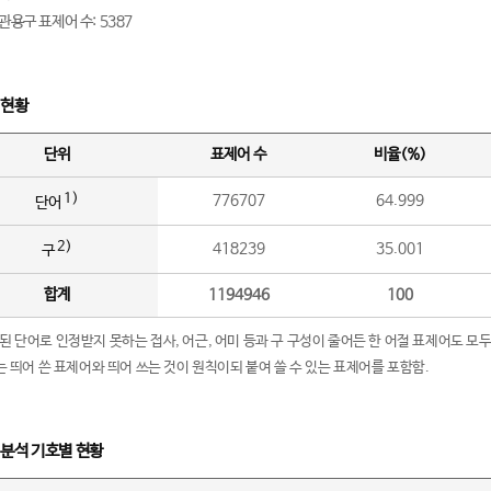
관용구 표제어 수: 5387
 현황
단위
표제어 수
비율(%)
1)
776707
64.999
단어
2)
418239
35.001
구
합계
1194946
100
립된 단어로 인정받지 못하는 접사, 어근, 어미 등과 구 구성이 줄어든 한 어절 표제어도 모두
구’는 띄어 쓴 표제어와 띄어 쓰는 것이 원칙이되 붙여 쓸 수 있는 표제어를 포함함.
 분석 기호별 현황