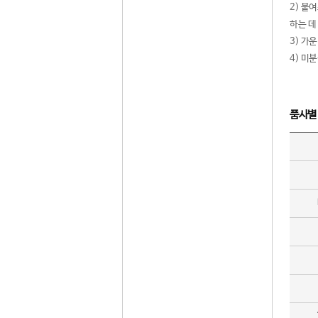
2) 붙
하는 데
3) 가
4) 미
품사별