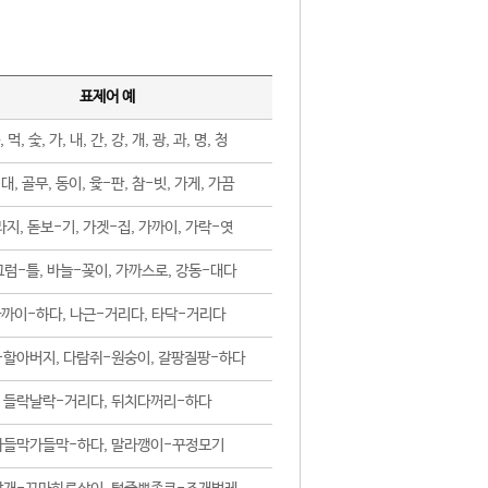
표제어 예
, 먹, 숯, 가, 내, 간, 강, 개, 광, 과, 명, 청
대, 골무, 동이, 윷-판, 참-빗, 가게, 가끔
지, 돋보-기, 가겟-집, 가까이, 가락-엿
럼-틀, 바늘-꽂이, 가까스로, 강동-대다
까이-하다, 나근-거리다, 타닥-거리다
-할아버지, 다람쥐-원숭이, 갈팡질팡-하다
들락날락-거리다, 뒤치다꺼리-하다
가들막가들막-하다, 말라깽이-꾸정모기