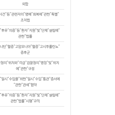
외함
사건^등^관련자의^명예^회복에^관한^특별^
조치법
^후유^의증^등^환자^지원^및^단체^설립에^
관한^법률
니틴^혈증^고암모니아^혈증^고시투룰린뇨^
증후군
청의^위치와^각급^검찰청의^명칭^및^위치
에^관한^규정
^일시^수입을^위한^일시^수입^통관^증서에
^관한^관세^협약
^후유^의증^등^환자^지원^및^단체^설립에^
관한^법률^시행^규칙