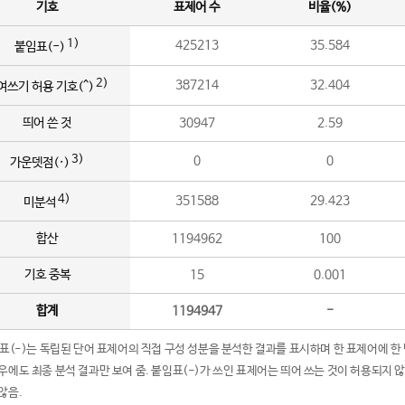
기호
표제어 수
비율(%)
1)
425213
35.584
붙임표(-)
2)
387214
32.404
여쓰기 허용 기호(^)
띄어 쓴 것
30947
2.59
3)
0
0
가운뎃점(·)
4)
351588
29.423
미분석
합산
1194962
100
기호 중복
15
0.001
합계
1194947
-
임표(-)는 독립된 단어 표제어의 직접 구성 성분을 분석한 결과를 표시하며 한 표제어에 한
우에도 최종 분석 결과만 보여 줌. 붙임표(-)가 쓰인 표제어는 띄어 쓰는 것이 허용되지 
않음.