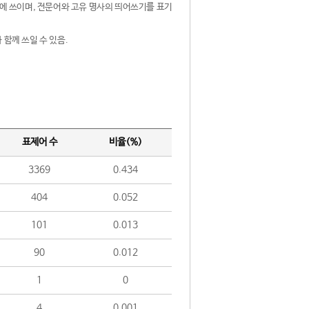
제어에 쓰이며, 전문어와 고유 명사의 띄어쓰기를 표기
 함께 쓰일 수 있음.
표제어 수
비율(%)
3369
0.434
404
0.052
101
0.013
90
0.012
1
0
4
0.001