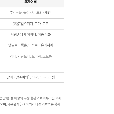
표제어 예
하나-둘, 묵은-지, 도긴-개긴
윗몸^일으키기, 고가^도로
사랑손님과 어머니, 이솝 우화
앵글로ㆍ색슨, 아프로ㆍ유라시아
가다, 가냘프다, 도라지, 고드름
망이ㆍ망소이의^난, 니만ㆍ피크-병
 번만 씀. 둘 이상의 구성 성분으로 이루어진 표제
않으며, 가운뎃점(•) 이외의 다른 기호와는 함께