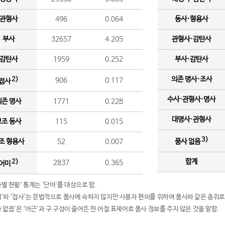
관형사
496
0.064
동사·형용사
부사
32657
4.205
관형사·감탄사
감탄사
1959
0.252
부사·감탄사
의존 명사·조사
2)
906
0.117
접사
수사·관형사·명사
의존 명사
1771
0.228
대명사·관형사
보조 동사
115
0.015
3)
조 형용사
52
0.007
품사 없음
합계
2)
2837
0.365
어미
품사별 현황' 통계는 '단어'를 대상으로 함.
어미’와 ‘접사’는 문법적으로 품사에 속하지 않지만 사용자 편의를 위하여 품사와 같은 층위로
품사 없음’은 ‘어근’과 구 구성이 줄어든 한 어절 표제어로 품사 정보를 주지 않은 것을 말함.