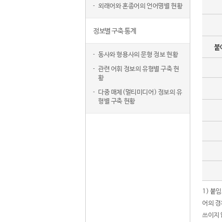
외래어와 혼종어의 언어명별 현황
정보별 구축 통계
붙
동사와 형용사의 문형 정보 현황
관련 어휘 정보의 유형별 구축 현
황
다중 매체(멀티미디어) 정보의 유
형별 구축 현황
1) 붙
어의 경
쓰이지 