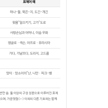
표제어 예
하나-둘, 묵은-지, 도긴-개긴
윗몸^일으키기, 고가^도로
사랑손님과 어머니, 이솝 우화
앵글로ㆍ색슨, 아프로ㆍ유라시아
가다, 가냘프다, 도라지, 고드름
망이ㆍ망소이의^난, 니만ㆍ피크-병
 번만 씀. 둘 이상의 구성 성분으로 이루어진 표제
않으며, 가운뎃점(•) 이외의 다른 기호와는 함께