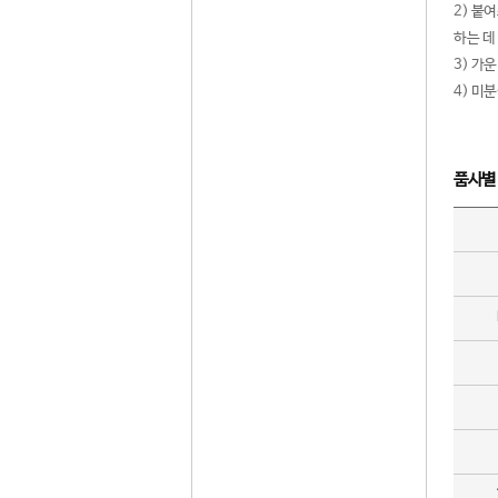
2) 붙
하는 데
3) 가
4) 미
품사별