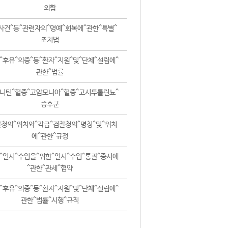
외함
사건^등^관련자의^명예^회복에^관한^특별^
조치법
^후유^의증^등^환자^지원^및^단체^설립에^
관한^법률
니틴^혈증^고암모니아^혈증^고시투룰린뇨^
증후군
청의^위치와^각급^검찰청의^명칭^및^위치
에^관한^규정
^일시^수입을^위한^일시^수입^통관^증서에
^관한^관세^협약
^후유^의증^등^환자^지원^및^단체^설립에^
관한^법률^시행^규칙