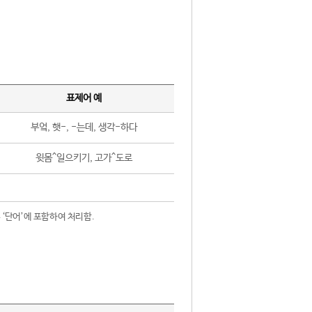
표제어 예
부엌, 햇-, -는데, 생각-하다
윗몸^일으키기, 고가^도로
 ‘단어’에 포함하여 처리함.