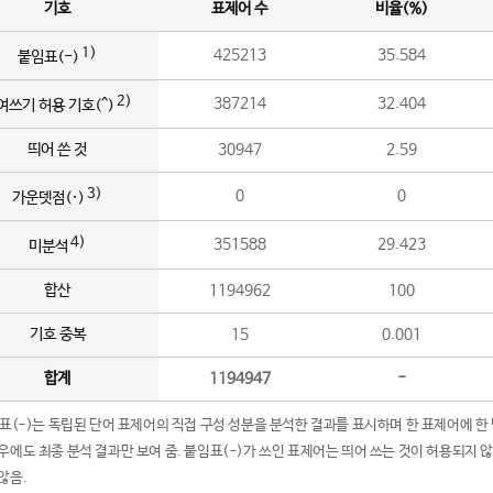
기호
표제어 수
비율(%)
1)
425213
35.584
붙임표(-)
2)
387214
32.404
여쓰기 허용 기호(^)
띄어 쓴 것
30947
2.59
3)
0
0
가운뎃점(·)
4)
351588
29.423
미분석
합산
1194962
100
기호 중복
15
0.001
합계
1194947
-
임표(-)는 독립된 단어 표제어의 직접 구성 성분을 분석한 결과를 표시하며 한 표제어에 한
우에도 최종 분석 결과만 보여 줌. 붙임표(-)가 쓰인 표제어는 띄어 쓰는 것이 허용되지 
않음.