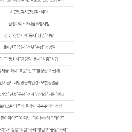
날개-꼬마하루살이, 털줄뾰족코-조개벌레
시근벌떡시근벌떡-하다
검정마디-꼬리납작맵시벌
경주^감은사지^동서^삼층^석탑
대한민국^임시^정부^수립^기념일
대구^동화사^금당암^동서^삼층^석탑
영세율^과세^표준^신고^불성실^가산세
감지금니대방광불화엄경-보현행원품
기업^진흥^공단^전자^상거래^지원^센터
로테스탄티즘의 윤리와 자본주의의 정신
코틴아마이드^아데닌^다이뉴클레오타이드
지^서^삼층^석탑^사리^장엄구^금동^사리^