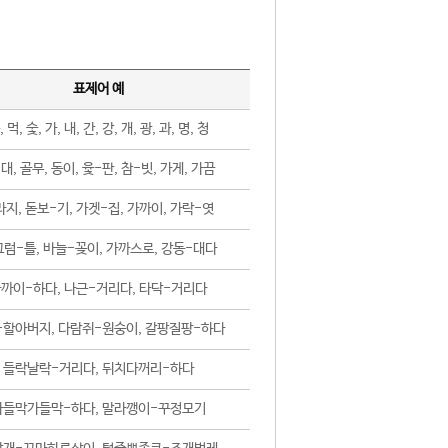
표제어 예
, 먹, 숯, 가, 내, 간, 강, 개, 광, 과, 명, 청
대, 골무, 동이, 윷-판, 참-빗, 가게, 가끔
지, 돋보-기, 가겟-집, 가까이, 가락-엿
럼-틀, 바늘-꽂이, 가까스로, 강동-대다
까이-하다, 나근-거리다, 타닥-거리다
-할아버지, 다람쥐-원숭이, 갈팡질팡-하다
들락날락-거리다, 뒤치다꺼리-하다
가들막가들막-하다, 말라깽이-꾸정모기