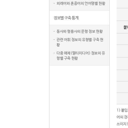
외래어와 혼종어의 언어명별 현황
정보별 구축 통계
붙
동사와 형용사의 문형 정보 현황
관련 어휘 정보의 유형별 구축 현
황
다중 매체(멀티미디어) 정보의 유
형별 구축 현황
1) 붙
어의 경
쓰이지 