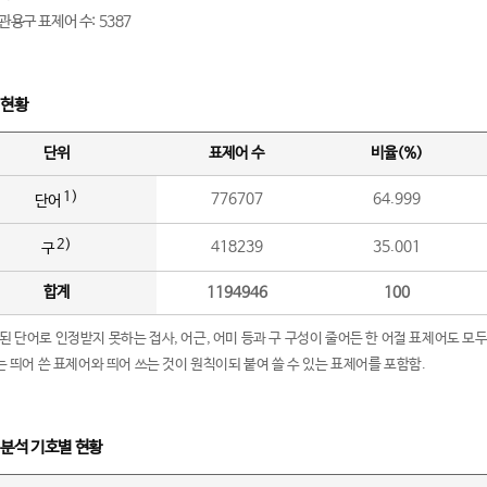
관용구 표제어 수: 5387
 현황
단위
표제어 수
비율(%)
1)
776707
64.999
단어
2)
418239
35.001
구
합계
1194946
100
립된 단어로 인정받지 못하는 접사, 어근, 어미 등과 구 구성이 줄어든 한 어절 표제어도 모두
구’는 띄어 쓴 표제어와 띄어 쓰는 것이 원칙이되 붙여 쓸 수 있는 표제어를 포함함.
 분석 기호별 현황