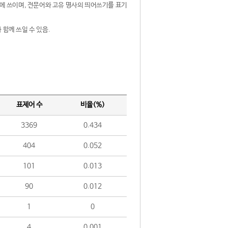
제어에 쓰이며, 전문어와 고유 명사의 띄어쓰기를 표기
 함께 쓰일 수 있음.
표제어 수
비율(%)
3369
0.434
404
0.052
101
0.013
90
0.012
1
0
4
0.001