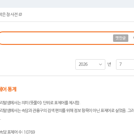
작은 창 사전
옛한글
2026
7
년
제어 통계
리말샘에서는 의미(뜻풀이) 단위로 표제어를 제시함.
리말샘에서는 속담과 관용구의 검색 편의를 위해 정보 항목이 아닌 표제어로 실었음. 그러
.
속담 표제어 수: 10769