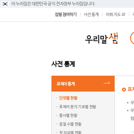
이 누리집은 대한민국 공식 전자정부 누리집입니다.
집필 참여하기
사전 통계
어휘 지도
사전 통계
표제어 통계
표
단위별 현황
우
표제어 분석 기호별 현황
우
품사별 현황
됨
음절 수별 현황
첫 자모별 현황