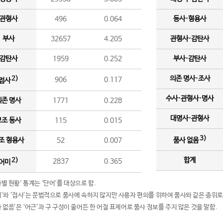
관형사
496
0.064
동사·형용사
부사
32657
4.205
관형사·감탄사
감탄사
1959
0.252
부사·감탄사
의존 명사·조사
2)
906
0.117
접사
수사·관형사·명사
의존 명사
1771
0.228
대명사·관형사
보조 동사
115
0.015
3)
조 형용사
52
0.007
품사 없음
합계
2)
2837
0.365
어미
품사별 현황' 통계는 '단어'를 대상으로 함.
어미’와 ‘접사’는 문법적으로 품사에 속하지 않지만 사용자 편의를 위하여 품사와 같은 층위로
품사 없음’은 ‘어근’과 구 구성이 줄어든 한 어절 표제어로 품사 정보를 주지 않은 것을 말함.