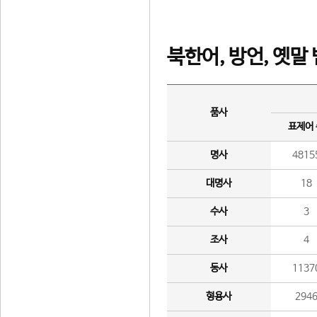
북한어, 방언, 옛말
품사
표제어
명사
4815
대명사
18
수사
3
조사
4
동사
1137
형용사
294