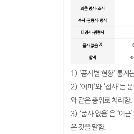
의존 명사·조사
수사·관형사·명사
대명사·관형사
3)
품사 없음
합계
4
1) '품사별 현황' 통계
2) ‘어미’와 ‘접사’
와 같은 층위로 처리함.
3) ‘품사 없음’은 ‘어
은 것을 말함.