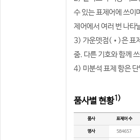
수 있는 표제어에 쓰이며
제어에서 여러 번 나타날
3) 가운뎃점(•)은 표
줌. 다른 기호와 함께 쓰
4) 미분석 표제 항은 
1)
품사별 현황
품사
표제어 수
명사
584657