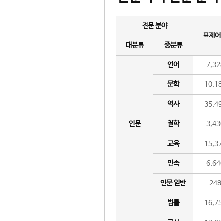
전문 분야
표제어
대분류
중분류
언어
7,32
문학
10,1
역사
35,4
인문
철학
3,43
교육
15,3
민속
6,64
인문 일반
24
법률
16,7