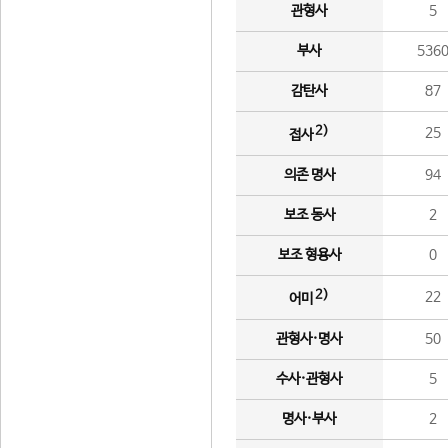
관형사
5
부사
536
감탄사
87
2)
25
접사
의존 명사
94
보조 동사
2
보조 형용사
0
2)
22
어미
관형사·명사
50
수사·관형사
5
명사·부사
2