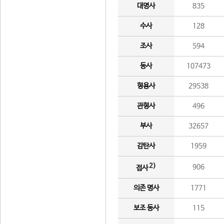
대명사
835
수사
128
조사
594
동사
107473
형용사
29538
관형사
496
부사
32657
감탄사
1959
2)
906
접사
의존 명사
1771
보조 동사
115