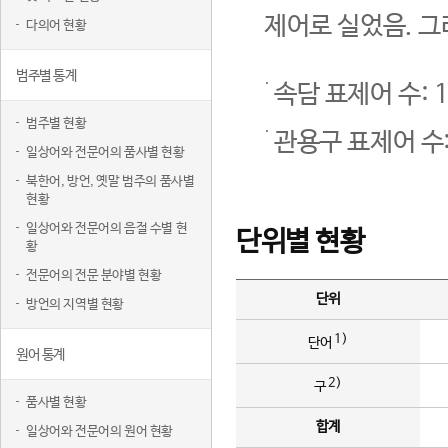
제어로 실었음. 그
다의어 현황
범주별 통계
속담 표제어 수: 1
범주별 현황
관용구 표제어 수:
일상어와 전문어의 품사별 현황
북한어, 방언, 옛말 범주의 품사별
현황
일상어와 전문어의 음절 수별 현
단위별 현황
황
전문어의 전문 분야별 현황
단위
방언의 지역별 현황
1)
단어
원어 통계
2)
구
품사별 현황
합계
일상어와 전문어의 원어 현황