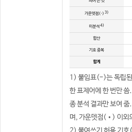
띄어 쓴 것
3)
가운뎃점(·)
4)
미분석
합산
기호 중복
합계
1) 붙임표(-)는 독립
한 표제어에 한 번만 씀
종 분석 결과만 보여 줌
며, 가운뎃점(•) 이외
2) 붙여쓰기 허용 기호