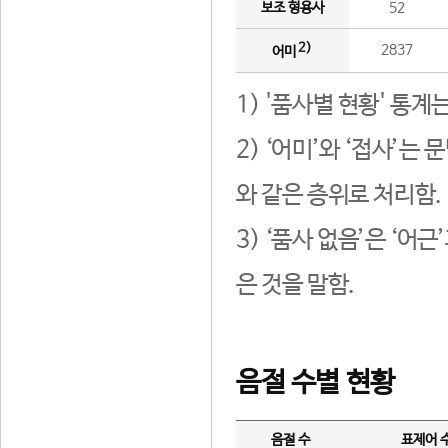
보조 형용사
52
2)
2837
어미
1) '품사별 현황' 통계
2) ‘어미’와 ‘접사’
와 같은 층위로 처리함.
3) ‘품사 없음’은 ‘어
은 것을 말함.
음절 수별 현황
음절 수
표제어 