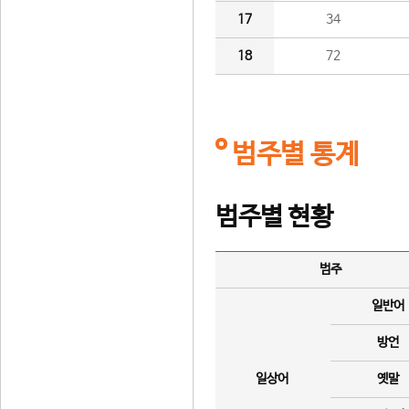
17
34
18
72
범주별 통계
범주별 현황
범주
일반어
방언
일상어
옛말