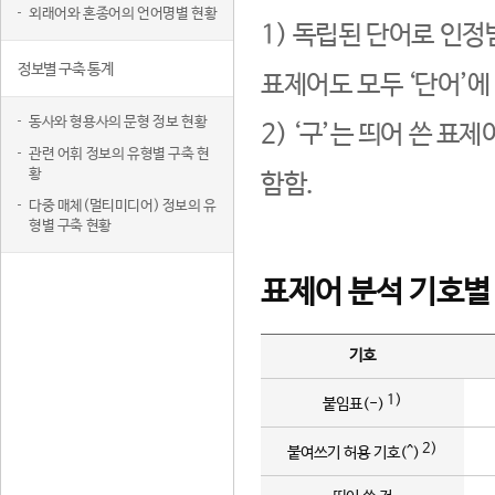
외래어와 혼종어의 언어명별 현황
1) 독립된 단어로 인정
정보별 구축 통계
표제어도 모두 ‘단어’에
동사와 형용사의 문형 정보 현황
2) ‘구’는 띄어 쓴 표
관련 어휘 정보의 유형별 구축 현
황
함함.
다중 매체(멀티미디어) 정보의 유
형별 구축 현황
표제어 분석 기호별
기호
1)
붙임표(-)
2)
붙여쓰기 허용 기호(^)