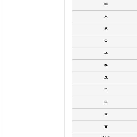
ㅃ
ㅅ
ㅆ
ㅇ
ㅈ
ㅉ
ㅊ
ㅋ
ㅌ
ㅍ
ㅎ