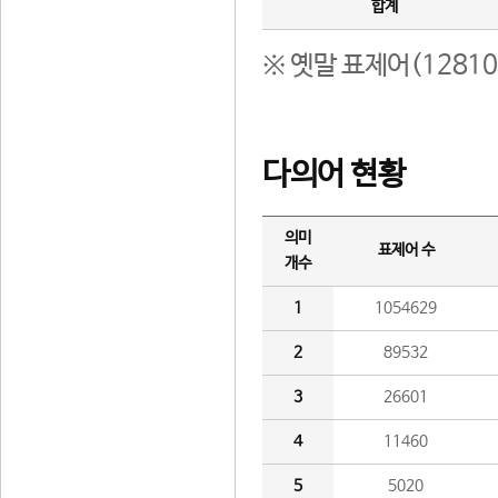
합계
※ 옛말 표제어(1281
다의어 현황
의미
표제어 수
개수
1
1054629
2
89532
3
26601
4
11460
5
5020