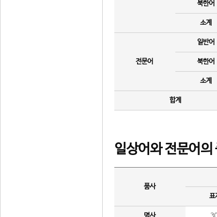
북한어
소계
일반어
전문어
북한어
소계
합계
일상어와 전문어의 
품사
표
명사
3