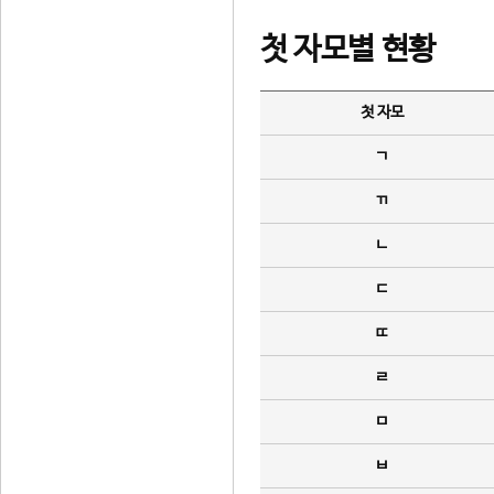
첫 자모별 현황
첫 자모
ㄱ
ㄲ
ㄴ
ㄷ
ㄸ
ㄹ
ㅁ
ㅂ