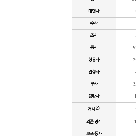
대명사
수사
조사
동사
9
형용사
2
관형사
부사
3
감탄사
2)
접사
의존 명사
보조 동사