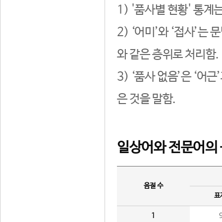
1) '품사별 현황' 통계
2) ‘어미’와 ‘접사’
와 같은 층위로 처리함.
3) ‘품사 없음’은 ‘어
은 것을 말함.
일상어와 전문어의 
음절 수
표
1