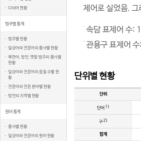
제어로 실었음. 그
다의어 현황
범주별 통계
속담 표제어 수: 1
범주별 현황
관용구 표제어 수:
일상어와 전문어의 품사별 현황
북한어, 방언, 옛말 범주의 품사별
현황
일상어와 전문어의 음절 수별 현
단위별 현황
황
전문어의 전문 분야별 현황
단위
방언의 지역별 현황
1)
단어
원어 통계
2)
구
품사별 현황
합계
일상어와 전문어의 원어 현황