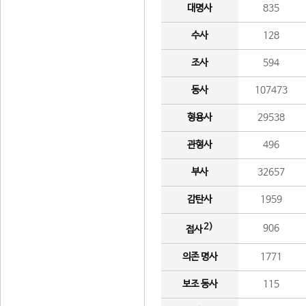
대명사
835
수사
128
조사
594
동사
107473
형용사
29538
관형사
496
부사
32657
감탄사
1959
2)
906
접사
의존 명사
1771
보조 동사
115