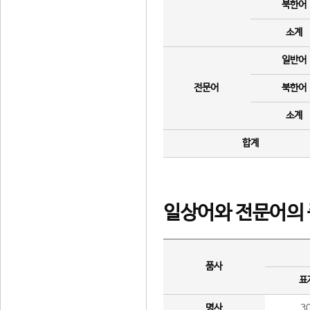
북한어
소계
일반어
전문어
북한어
소계
합계
일상어와 전문어의 
품사
표
명사
3