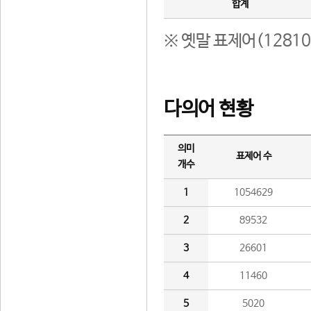
합계
※ 옛말 표제어(1281
다의어 현황
의미
표제어 수
개수
1
1054629
2
89532
3
26601
4
11460
5
5020