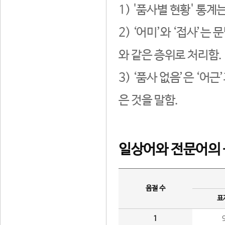
1) '품사별 현황' 통계
2) ‘어미’와 ‘접사’
와 같은 층위로 처리함.
3) ‘품사 없음’은 ‘어
은 것을 말함.
일상어와 전문어의 
음절 수
표
1