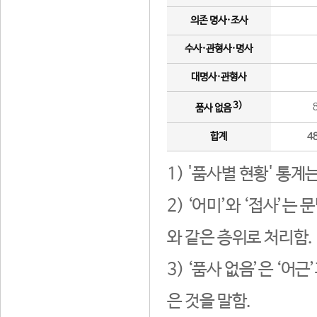
의존 명사·조사
수사·관형사·명사
대명사·관형사
3)
품사 없음
합계
4
1) '품사별 현황' 통계
2) ‘어미’와 ‘접사’
와 같은 층위로 처리함.
3) ‘품사 없음’은 ‘어
은 것을 말함.