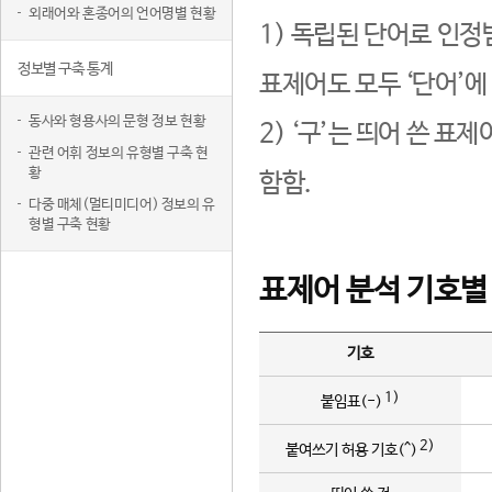
외래어와 혼종어의 언어명별 현황
1) 독립된 단어로 인정
정보별 구축 통계
표제어도 모두 ‘단어’에
동사와 형용사의 문형 정보 현황
2) ‘구’는 띄어 쓴 표
관련 어휘 정보의 유형별 구축 현
황
함함.
다중 매체(멀티미디어) 정보의 유
형별 구축 현황
표제어 분석 기호별
기호
1)
붙임표(-)
2)
붙여쓰기 허용 기호(^)