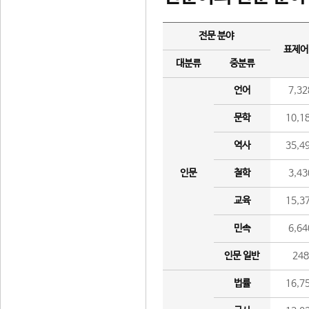
전문 분야
표제어
대분류
중분류
언어
7,32
문학
10,1
역사
35,4
인문
철학
3,43
교육
15,3
민속
6,64
인문 일반
24
법률
16,7