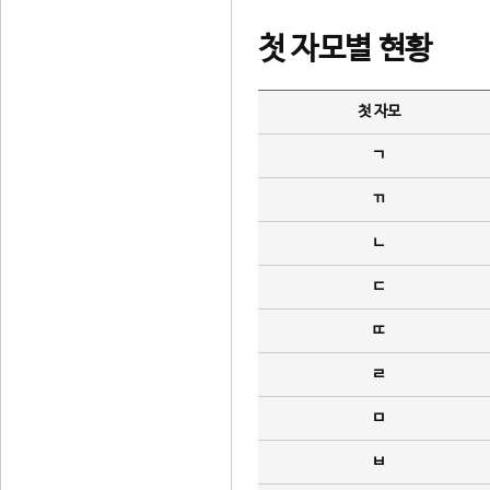
첫 자모별 현황
첫 자모
ㄱ
ㄲ
ㄴ
ㄷ
ㄸ
ㄹ
ㅁ
ㅂ