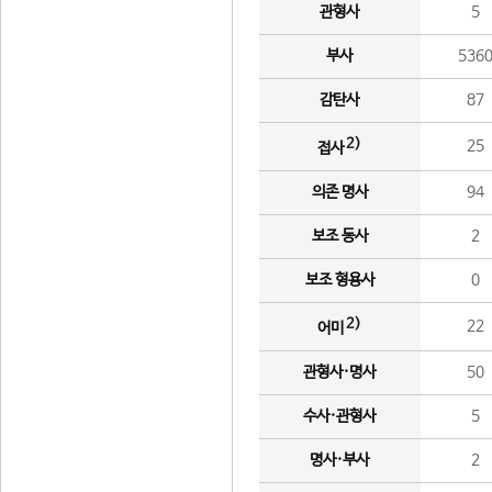
관형사
5
부사
536
감탄사
87
2)
25
접사
의존 명사
94
보조 동사
2
보조 형용사
0
2)
22
어미
관형사·명사
50
수사·관형사
5
명사·부사
2