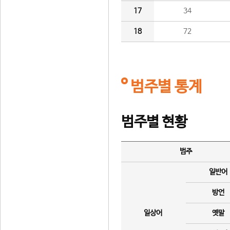
17
34
18
72
범주별 통계
범주별 현황
범주
일반어
방언
일상어
옛말