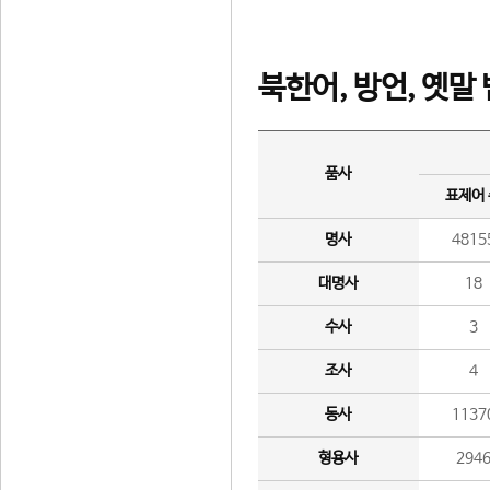
북한어, 방언, 옛말
품사
표제어
명사
4815
대명사
18
수사
3
조사
4
동사
1137
형용사
294