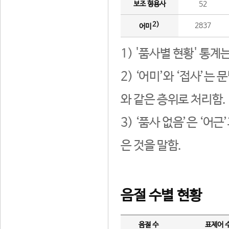
보조 형용사
52
2)
2837
어미
1) '품사별 현황' 통계
2) ‘어미’와 ‘접사’
와 같은 층위로 처리함.
3) ‘품사 없음’은 ‘어
은 것을 말함.
음절 수별 현황
음절 수
표제어 