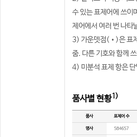
수 있는 표제어에 쓰이며
제어에서 여러 번 나타날
3) 가운뎃점(•)은 표
줌. 다른 기호와 함께 쓰
4) 미분석 표제 항은 
1)
품사별 현황
품사
표제어 수
명사
584657