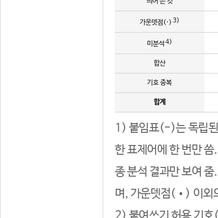
띄어 쓴 것
3)
가운뎃점(·)
4)
미분석
합산
기호 중복
합계
1) 붙임표(-)는 독립
한 표제어에 한 번만 씀
종 분석 결과만 보여 줌
며, 가운뎃점(•) 이외
2) 붙여쓰기 허용 기호