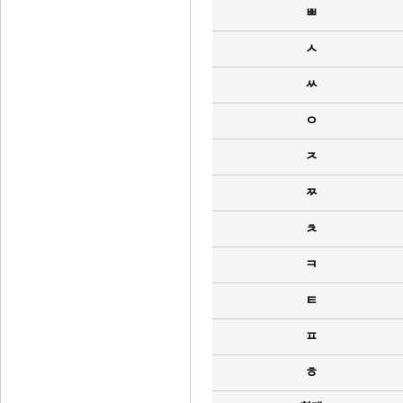
ㅃ
ㅅ
ㅆ
ㅇ
ㅈ
ㅉ
ㅊ
ㅋ
ㅌ
ㅍ
ㅎ