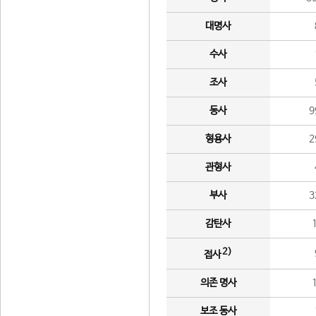
대명사
수사
조사
동사
9
형용사
2
관형사
부사
3
감탄사
2)
접사
의존 명사
보조 동사