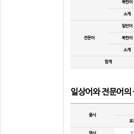
북한어
소계
일반어
전문어
북한어
소계
합계
일상어와 전문어의 
품사
표
명사
3