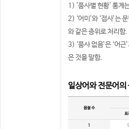
1) '품사별 현황' 통계
2) ‘어미’와 ‘접사’
와 같은 층위로 처리함.
3) ‘품사 없음’은 ‘어
은 것을 말함.
일상어와 전문어의 
음절 수
표
1