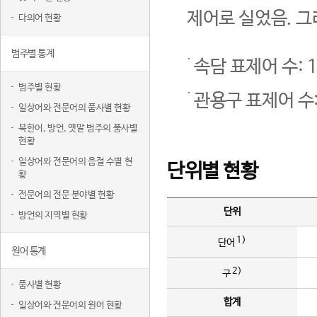
제어로 실었음. 그
다의어 현황
범주별 통계
속담 표제어 수: 1
범주별 현황
관용구 표제어 수:
일상어와 전문어의 품사별 현황
북한어, 방언, 옛말 범주의 품사별
현황
일상어와 전문어의 음절 수별 현
단위별 현황
황
전문어의 전문 분야별 현황
단위
방언의 지역별 현황
1)
단어
원어 통계
2)
구
품사별 현황
합계
일상어와 전문어의 원어 현황