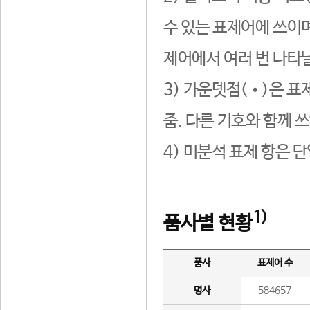
수 있는 표제어에 쓰이며
제어에서 여러 번 나타날
3) 가운뎃점(•)은 표
줌. 다른 기호와 함께 쓰
4) 미분석 표제 항은 
1)
품사별 현황
품사
표제어 수
명사
584657