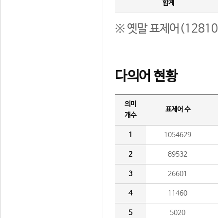
합계
※ 옛말 표제어(1281
다의어 현황
의미
표제어 수
개수
1
1054629
2
89532
3
26601
4
11460
5
5020