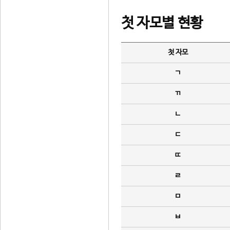
첫 자모별 현황
첫 자모
ㄱ
ㄲ
ㄴ
ㄷ
ㄸ
ㄹ
ㅁ
ㅂ