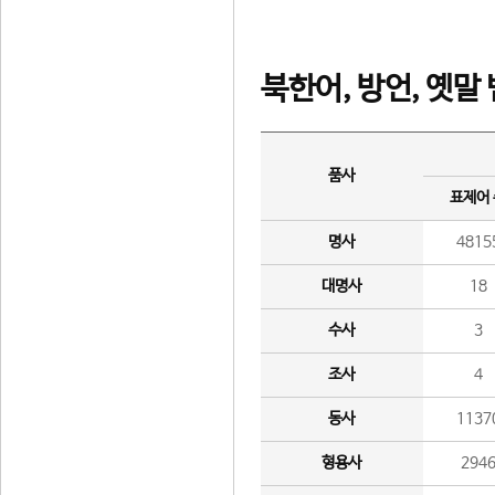
북한어, 방언, 옛말
품사
표제어
명사
4815
대명사
18
수사
3
조사
4
동사
1137
형용사
294