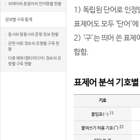
외래어와 혼종어의 언어명별 현황
1) 독립된 단어로 인정
정보별 구축 통계
표제어도 모두 ‘단어’에
동사와 형용사의 문형 정보 현황
2) ‘구’는 띄어 쓴 표
관련 어휘 정보의 유형별 구축 현
황
함함.
다중 매체(멀티미디어) 정보의 유
형별 구축 현황
표제어 분석 기호별
기호
1)
붙임표(-)
2)
붙여쓰기 허용 기호(^)