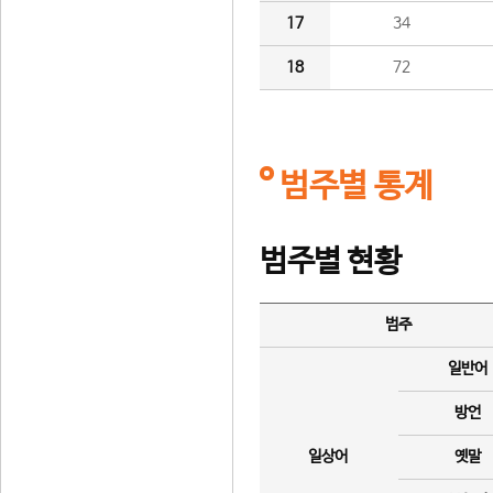
17
34
18
72
범주별 통계
범주별 현황
범주
일반어
방언
일상어
옛말