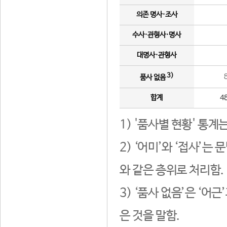
의존 명사·조사
수사·관형사·명사
대명사·관형사
3)
품사 없음
합계
4
1) '품사별 현황' 통계
2) ‘어미’와 ‘접사’
와 같은 층위로 처리함.
3) ‘품사 없음’은 ‘어
은 것을 말함.