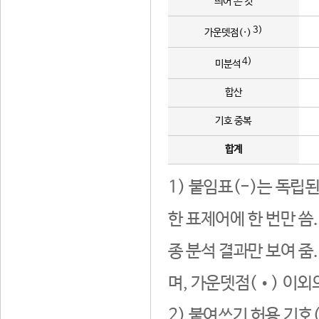
띄어 쓴 것
3)
가운뎃점(·)
4)
미분석
합산
기호 중복
합계
1) 붙임표(-)는 독립
한 표제어에 한 번만 씀
종 분석 결과만 보여 줌
며, 가운뎃점(•) 이외
2) 붙여쓰기 허용 기호