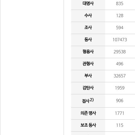
대명사
835
수사
128
조사
594
동사
107473
형용사
29538
관형사
496
부사
32657
감탄사
1959
2)
906
접사
의존 명사
1771
보조 동사
115