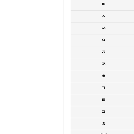
ㅃ
ㅅ
ㅆ
ㅇ
ㅈ
ㅉ
ㅊ
ㅋ
ㅌ
ㅍ
ㅎ