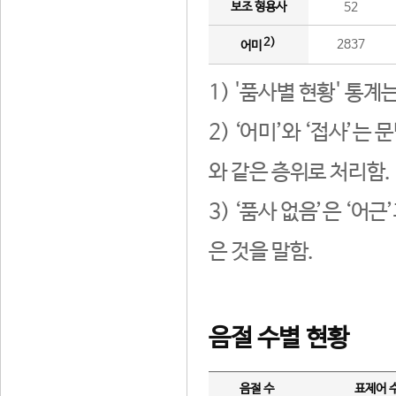
보조 형용사
52
2)
2837
어미
1) '품사별 현황' 통계
2) ‘어미’와 ‘접사’
와 같은 층위로 처리함.
3) ‘품사 없음’은 ‘어
은 것을 말함.
음절 수별 현황
음절 수
표제어 