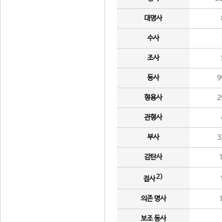
대명사
수사
조사
동사
9
형용사
2
관형사
부사
3
감탄사
2)
접사
의존 명사
보조 동사