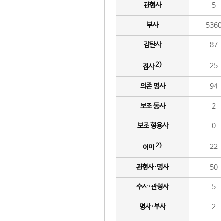
관형사
5
부사
536
감탄사
87
2)
25
접사
의존 명사
94
보조 동사
2
보조 형용사
0
2)
22
어미
관형사·명사
50
수사·관형사
5
명사·부사
2