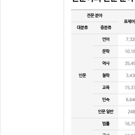
전문 분야
표제어
대분류
중분류
언어
7,32
문학
10,1
역사
35,4
인문
철학
3,43
교육
15,3
민속
6,64
인문 일반
24
법률
16,7