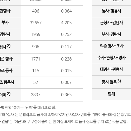
관형사
496
0.064
동사·형용사
부사
32657
4.205
관형사·감탄사
감탄사
1959
0.252
부사·감탄사
의존 명사·조사
2)
906
0.117
접사
수사·관형사·명사
의존 명사
1771
0.228
대명사·관형사
보조 동사
115
0.015
3)
조 형용사
52
0.007
품사 없음
합계
2)
2837
0.365
어미
품사별 현황' 통계는 '단어'를 대상으로 함.
어미’와 ‘접사’는 문법적으로 품사에 속하지 않지만 사용자 편의를 위하여 품사와 같은 층위로
품사 없음’은 ‘어근’과 구 구성이 줄어든 한 어절 표제어로 품사 정보를 주지 않은 것을 말함.