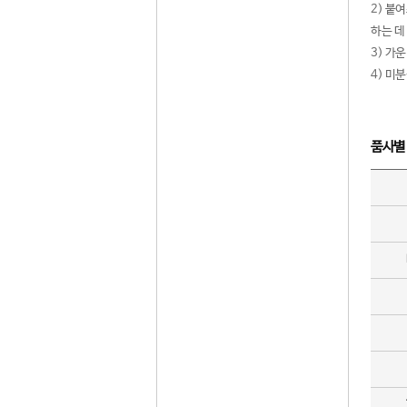
2) 붙
하는 데
3) 가
4) 미
품사별