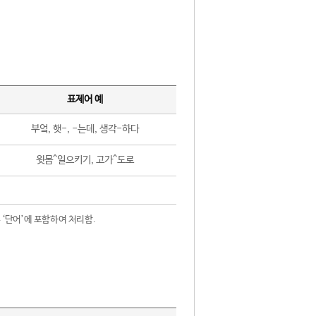
표제어 예
부엌, 햇-, -는데, 생각-하다
윗몸^일으키기, 고가^도로
 ‘단어’에 포함하여 처리함.