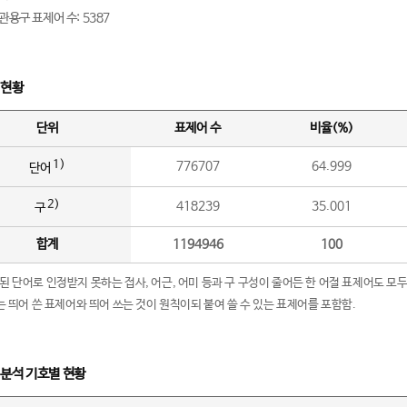
관용구 표제어 수: 5387
 현황
단위
표제어 수
비율(%)
1)
776707
64.999
단어
2)
418239
35.001
구
합계
1194946
100
립된 단어로 인정받지 못하는 접사, 어근, 어미 등과 구 구성이 줄어든 한 어절 표제어도 모두
구’는 띄어 쓴 표제어와 띄어 쓰는 것이 원칙이되 붙여 쓸 수 있는 표제어를 포함함.
 분석 기호별 현황