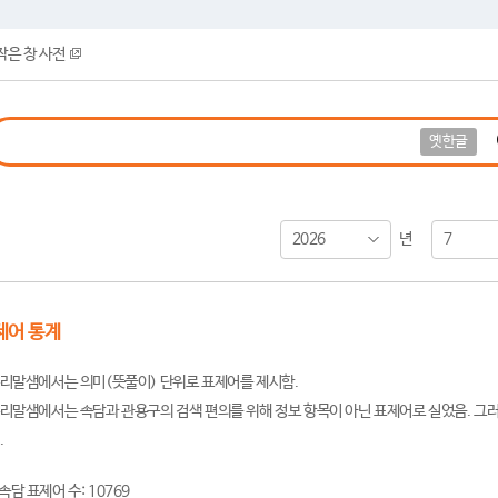
작은 창 사전
옛한글
2026
7
년
제어 통계
리말샘에서는 의미(뜻풀이) 단위로 표제어를 제시함.
리말샘에서는 속담과 관용구의 검색 편의를 위해 정보 항목이 아닌 표제어로 실었음. 그러
.
속담 표제어 수: 10769