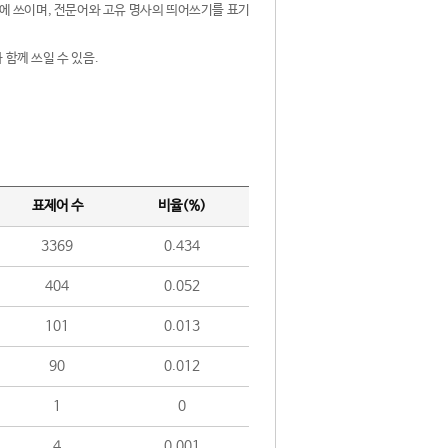
제어에 쓰이며, 전문어와 고유 명사의 띄어쓰기를 표기
 함께 쓰일 수 있음.
표제어 수
비율(%)
3369
0.434
404
0.052
101
0.013
90
0.012
1
0
4
0.001