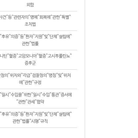
외함
사건^등^관련자의^명예^회복에^관한^특별^
조치법
^후유^의증^등^환자^지원^및^단체^설립에^
관한^법률
니틴^혈증^고암모니아^혈증^고시투룰린뇨^
증후군
청의^위치와^각급^검찰청의^명칭^및^위치
에^관한^규정
^일시^수입을^위한^일시^수입^통관^증서에
^관한^관세^협약
^후유^의증^등^환자^지원^및^단체^설립에^
관한^법률^시행^규칙