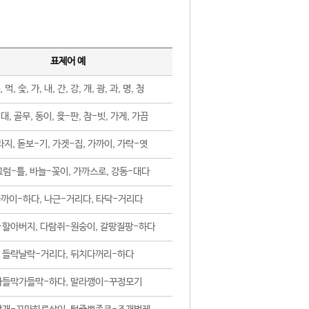
표제어 예
, 먹, 숯, 가, 내, 간, 강, 개, 광, 과, 명, 청
대, 골무, 동이, 윷-판, 참-빗, 가게, 가끔
지, 돋보-기, 가겟-집, 가까이, 가락-엿
럼-틀, 바늘-꽂이, 가까스로, 강동-대다
까이-하다, 나근-거리다, 타닥-거리다
-할아버지, 다람쥐-원숭이, 갈팡질팡-하다
들락날락-거리다, 뒤치다꺼리-하다
가들막가들막-하다, 말라깽이-꾸정모기