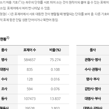
여쓰기 허용 기호(^)는 좌우의 단위를 서로 띄어 쓰는 것이 원칙이되 붙여 쓸 수 있는 표
 쓰임. 표제어에서 여러 번 나타날 수 있음.
운뎃점(•)은 표제어에서 서로 대등한 것이 병렬될 때 병렬되는 단위를 보여 줌. 다른 기호와
분석 표제 항은 단일 성분 단어이거나 북한어 등임.
1)
 현황
품사
표제어 수
비율(%)
품사
명사
584657
75.274
관형사·명사
대명사
835
0.108
수사·관형사
수사
128
0.016
명사·부사
조사
594
0.076
감탄사·명사
동사
107473
13.837
대명사·부사
형용사
29538
3.803
대명사·감탄사