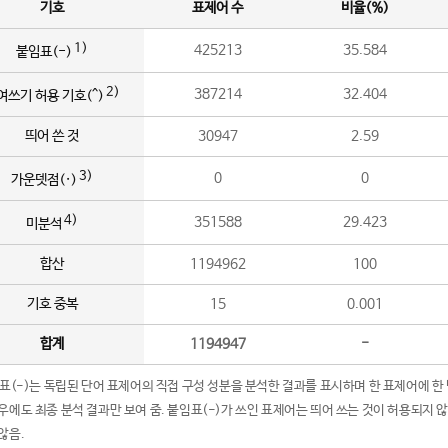
기호
표제어 수
비율(%)
1)
425213
35.584
붙임표(-)
2)
387214
32.404
여쓰기 허용 기호(^)
띄어 쓴 것
30947
2.59
3)
0
0
가운뎃점(·)
4)
351588
29.423
미분석
합산
1194962
100
기호 중복
15
0.001
합계
1194947
-
임표(-)는 독립된 단어 표제어의 직접 구성 성분을 분석한 결과를 표시하며 한 표제어에 한
우에도 최종 분석 결과만 보여 줌. 붙임표(-)가 쓰인 표제어는 띄어 쓰는 것이 허용되지 
않음.