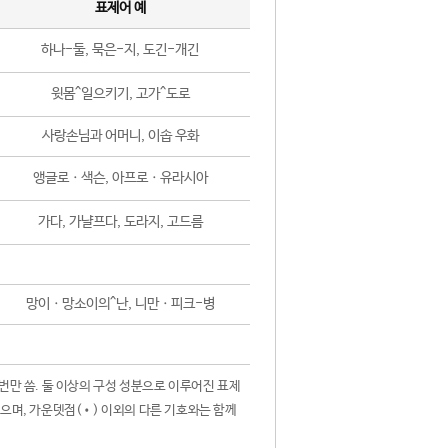
표제어 예
하나-둘, 묵은-지, 도긴-개긴
윗몸^일으키기, 고가^도로
사랑손님과 어머니, 이솝 우화
앵글로ㆍ색슨, 아프로ㆍ유라시아
가다, 가냘프다, 도라지, 고드름
망이ㆍ망소이의^난, 니만ㆍ피크-병
 번만 씀. 둘 이상의 구성 성분으로 이루어진 표제
않으며, 가운뎃점(•) 이외의 다른 기호와는 함께