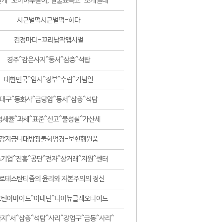
날개-꼬마하루살이, 털줄뾰족코-조개벌레
시근벌떡시근벌떡-하다
검정마디-꼬리납작맵시벌
경주^감은사지^동서^삼층^석탑
대한민국^임시^정부^수립^기념일
대구^동화사^금당암^동서^삼층^석탑
영세율^과세^표준^신고^불성실^가산세
감지금니대방광불화엄경-보현행원품
기업^진흥^공단^전자^상거래^지원^센터
로테스탄티즘의 윤리와 자본주의의 정신
코틴아마이드^아데닌^다이뉴클레오타이드
지^서^삼층^석탑^사리^장엄구^금동^사리^