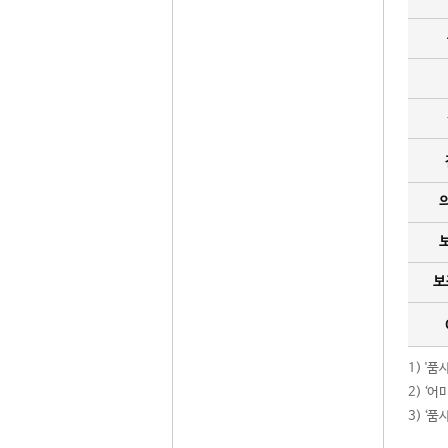
보
1) '
2) ‘
3) ‘