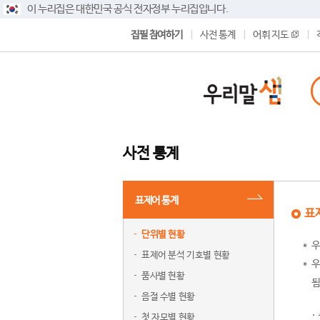
이 누리집은 대한민국 공식 전자정부 누리집입니다.
집필 참여하기
사전 통계
어휘 지도
사전 통계
표제어 통계
표
단위별 현황
우
표제어 분석 기호별 현황
우
품사별 현황
됨
음절 수별 현황
첫 자모별 현황