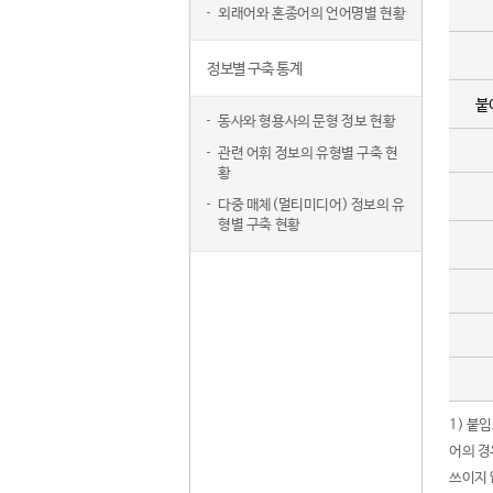
외래어와 혼종어의 언어명별 현황
정보별 구축 통계
붙
동사와 형용사의 문형 정보 현황
관련 어휘 정보의 유형별 구축 현
황
다중 매체(멀티미디어) 정보의 유
형별 구축 현황
1) 붙
어의 경
쓰이지 