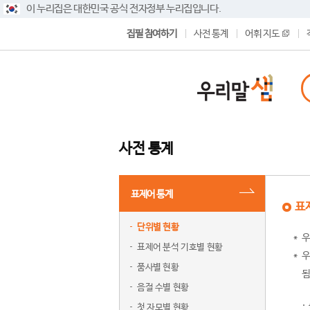
이 누리집은 대한민국 공식 전자정부 누리집입니다.
집필 참여하기
사전 통계
어휘 지도
사전 통계
표제어 통계
표
단위별 현황
우
표제어 분석 기호별 현황
우
품사별 현황
됨
음절 수별 현황
첫 자모별 현황