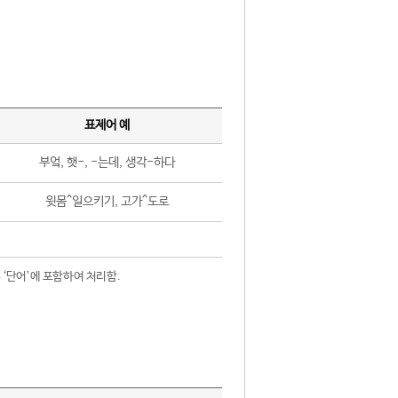
표제어 예
부엌, 햇-, -는데, 생각-하다
윗몸^일으키기, 고가^도로
 ‘단어’에 포함하여 처리함.