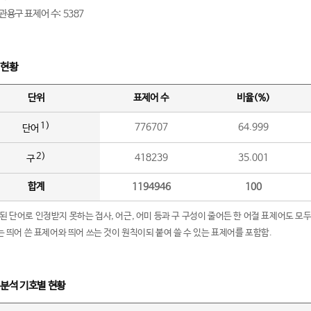
관용구 표제어 수: 5387
 현황
단위
표제어 수
비율(%)
1)
776707
64.999
단어
2)
418239
35.001
구
합계
1194946
100
립된 단어로 인정받지 못하는 접사, 어근, 어미 등과 구 구성이 줄어든 한 어절 표제어도 모두
구’는 띄어 쓴 표제어와 띄어 쓰는 것이 원칙이되 붙여 쓸 수 있는 표제어를 포함함.
 분석 기호별 현황