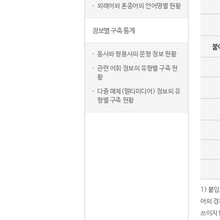
외래어와 혼종어의 언어명별 현황
정보별 구축 통계
붙
동사와 형용사의 문형 정보 현황
관련 어휘 정보의 유형별 구축 현
황
다중 매체(멀티미디어) 정보의 유
형별 구축 현황
1) 붙
어의 경
쓰이지 