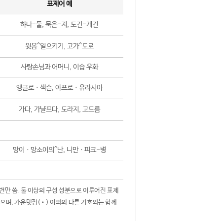
표제어 예
하나-둘, 묵은-지, 도긴-개긴
윗몸^일으키기, 고가^도로
사랑손님과 어머니, 이솝 우화
앵글로ㆍ색슨, 아프로ㆍ유라시아
가다, 가냘프다, 도라지, 고드름
망이ㆍ망소이의^난, 니만ㆍ피크-병
 번만 씀. 둘 이상의 구성 성분으로 이루어진 표제
않으며, 가운뎃점(•) 이외의 다른 기호와는 함께