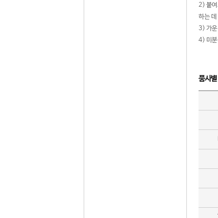
2) 붙
하는 데
3) 가
4) 미
품사별