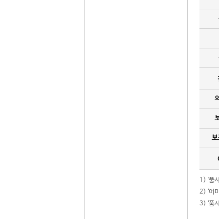
보
1) '
2) ‘
3) ‘