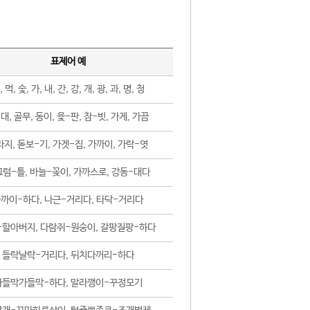
표제어 예
, 먹, 숯, 가, 내, 간, 강, 개, 광, 과, 명, 청
대, 골무, 동이, 윷-판, 참-빗, 가게, 가끔
지, 돋보-기, 가겟-집, 가까이, 가락-엿
럼-틀, 바늘-꽂이, 가까스로, 강동-대다
까이-하다, 나근-거리다, 타닥-거리다
-할아버지, 다람쥐-원숭이, 갈팡질팡-하다
들락날락-거리다, 뒤치다꺼리-하다
가들막가들막-하다, 말라깽이-꾸정모기