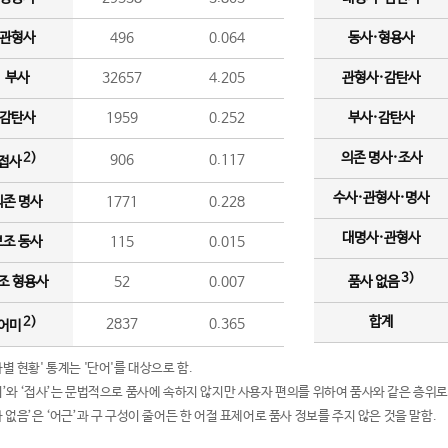
관형사
496
0.064
동사·형용사
부사
32657
4.205
관형사·감탄사
감탄사
1959
0.252
부사·감탄사
의존 명사·조사
2)
906
0.117
접사
수사·관형사·명사
의존 명사
1771
0.228
대명사·관형사
보조 동사
115
0.015
3)
조 형용사
52
0.007
품사 없음
합계
2)
2837
0.365
어미
품사별 현황' 통계는 '단어'를 대상으로 함.
어미’와 ‘접사’는 문법적으로 품사에 속하지 않지만 사용자 편의를 위하여 품사와 같은 층위로
품사 없음’은 ‘어근’과 구 구성이 줄어든 한 어절 표제어로 품사 정보를 주지 않은 것을 말함.