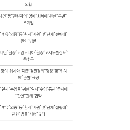
외함
사건^등^관련자의^명예^회복에^관한^특별^
조치법
^후유^의증^등^환자^지원^및^단체^설립에^
관한^법률
니틴^혈증^고암모니아^혈증^고시투룰린뇨^
증후군
청의^위치와^각급^검찰청의^명칭^및^위치
에^관한^규정
^일시^수입을^위한^일시^수입^통관^증서에
^관한^관세^협약
^후유^의증^등^환자^지원^및^단체^설립에^
관한^법률^시행^규칙