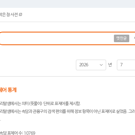
작은 창 사전
옛한글
2026
7
년
제어 통계
리말샘에서는 의미(뜻풀이) 단위로 표제어를 제시함.
리말샘에서는 속담과 관용구의 검색 편의를 위해 정보 항목이 아닌 표제어로 실었음. 그러
.
속담 표제어 수: 10769