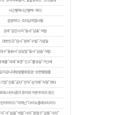
날개-꼬마하루살이, 털줄뾰족코-조개벌레
시근벌떡시근벌떡-하다
검정마디-꼬리납작맵시벌
경주^감은사지^동서^삼층^석탑
대한민국^임시^정부^수립^기념일
대구^동화사^금당암^동서^삼층^석탑
영세율^과세^표준^신고^불성실^가산세
감지금니대방광불화엄경-보현행원품
기업^진흥^공단^전자^상거래^지원^센터
로테스탄티즘의 윤리와 자본주의의 정신
코틴아마이드^아데닌^다이뉴클레오타이드
지^서^삼층^석탑^사리^장엄구^금동^사리^