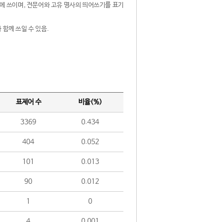
제어에 쓰이며, 전문어와 고유 명사의 띄어쓰기를 표기
 함께 쓰일 수 있음.
표제어 수
비율(%)
3369
0.434
404
0.052
101
0.013
90
0.012
1
0
4
0.001