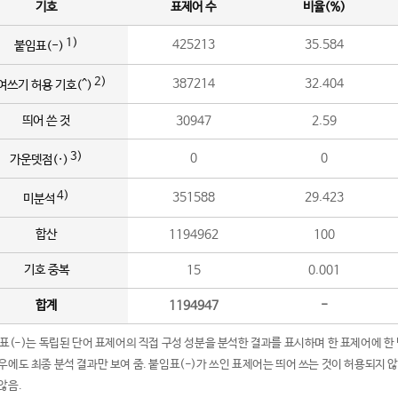
기호
표제어 수
비율(%)
1)
425213
35.584
붙임표(-)
2)
387214
32.404
여쓰기 허용 기호(^)
띄어 쓴 것
30947
2.59
3)
0
0
가운뎃점(·)
4)
351588
29.423
미분석
합산
1194962
100
기호 중복
15
0.001
합계
1194947
-
임표(-)는 독립된 단어 표제어의 직접 구성 성분을 분석한 결과를 표시하며 한 표제어에 한
우에도 최종 분석 결과만 보여 줌. 붙임표(-)가 쓰인 표제어는 띄어 쓰는 것이 허용되지 
않음.