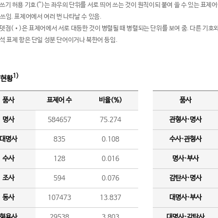
여쓰기 허용 기호(^)는 좌우의 단위를 서로 띄어 쓰는 것이 원칙이되 붙여 쓸 수 있는 표
 쓰임. 표제어에서 여러 번 나타날 수 있음.
운뎃점(•)은 표제어에서 서로 대등한 것이 병렬될 때 병렬되는 단위를 보여 줌. 다른 기호와
분석 표제 항은 단일 성분 단어이거나 북한어 등임.
1)
 현황
품사
표제어 수
비율(%)
품사
명사
584657
75.274
관형사·명사
대명사
835
0.108
수사·관형사
수사
128
0.016
명사·부사
조사
594
0.076
감탄사·명사
동사
107473
13.837
대명사·부사
형용사
29538
3.803
대명사·감탄사