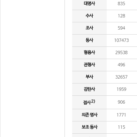
대명사
835
수사
128
조사
594
동사
107473
형용사
29538
관형사
496
부사
32657
감탄사
1959
2)
906
접사
의존 명사
1771
보조 동사
115