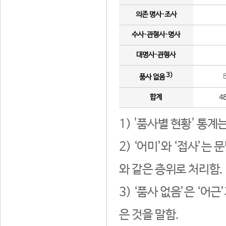
의존 명사·조사
수사·관형사·명사
대명사·관형사
3)
품사 없음
합계
4
1) '품사별 현황' 통계
2) ‘어미’와 ‘접사’
와 같은 층위로 처리함.
3) ‘품사 없음’은 ‘어
은 것을 말함.