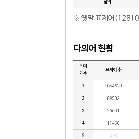
합계
※ 옛말 표제어(1281
다의어 현황
의미
표제어 수
개수
1
1054629
2
89532
3
26601
4
11460
5
5020