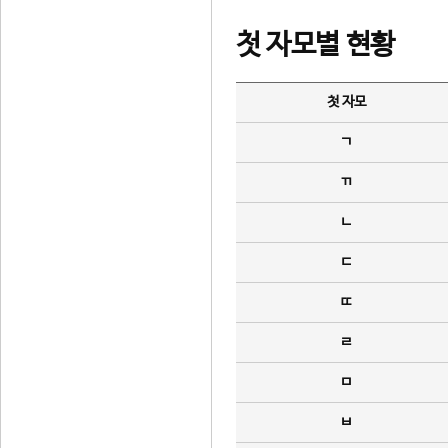
첫 자모별 현황
첫 자모
ㄱ
ㄲ
ㄴ
ㄷ
ㄸ
ㄹ
ㅁ
ㅂ