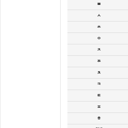
ㅃ
ㅅ
ㅆ
ㅇ
ㅈ
ㅉ
ㅊ
ㅋ
ㅌ
ㅍ
ㅎ