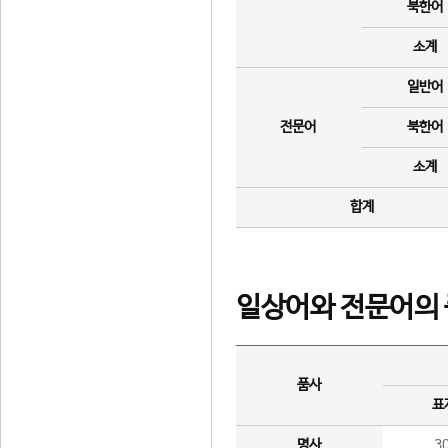
북한어
소계
일반어
전문어
북한어
소계
합계
일상어와 전문어의 
품사
표
명사
3