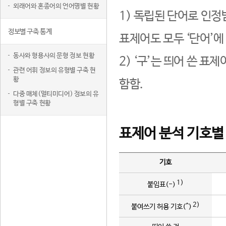
외래어와 혼종어의 언어명별 현황
1) 독립된 단어로 인정
정보별 구축 통계
표제어도 모두 ‘단어’에
동사와 형용사의 문형 정보 현황
2) ‘구’는 띄어 쓴 표
관련 어휘 정보의 유형별 구축 현
황
함함.
다중 매체(멀티미디어) 정보의 유
형별 구축 현황
표제어 분석 기호별
기호
1)
붙임표(-)
2)
붙여쓰기 허용 기호(^)