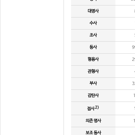
대명사
수사
조사
동사
9
형용사
2
관형사
부사
3
감탄사
2)
접사
의존 명사
보조 동사