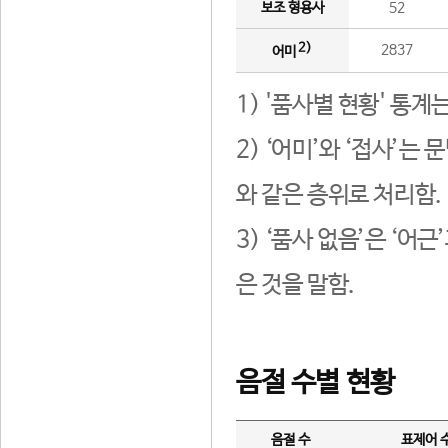
보조 형용사
52
2)
2837
어미
1) '품사별 현황' 통계
2) ‘어미’와 ‘접사’
와 같은 층위로 처리함.
3) ‘품사 없음’은 ‘어
은 것을 말함.
음절 수별 현황
음절 수
표제어 