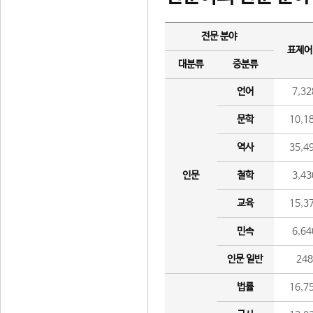
전문 분야
표제어
대분류
중분류
언어
7,32
문학
10,1
역사
35,4
인문
철학
3,43
교육
15,3
민속
6,64
인문 일반
24
법률
16,7