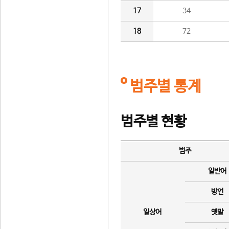
17
34
18
72
범주별 통계
범주별 현황
범주
일반어
방언
일상어
옛말