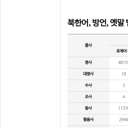
북한어, 방언, 옛말
품사
표제어
명사
4815
대명사
18
수사
3
조사
4
동사
1137
형용사
294