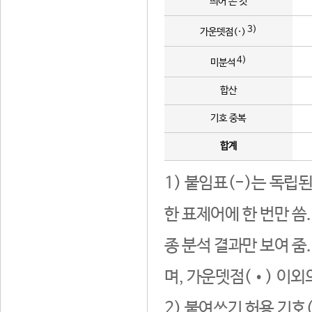
띄어 쓴 것
3)
가운뎃점(·)
4)
미분석
합산
기호 중복
합계
1) 붙임표(-)는 독립
한 표제어에 한 번만 씀
종 분석 결과만 보여 줌
며, 가운뎃점(•) 이외
2) 붙여쓰기 허용 기호