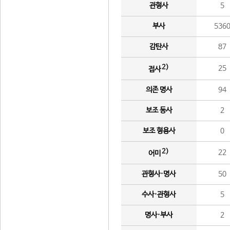
관형사
5
부사
536
감탄사
87
2)
25
접사
의존 명사
94
보조 동사
2
보조 형용사
0
2)
22
어미
관형사·명사
50
수사·관형사
5
명사·부사
2