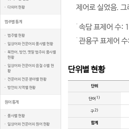
제어로 실었음. 그
다의어 현황
범주별 통계
속담 표제어 수: 1
범주별 현황
관용구 표제어 수:
일상어와 전문어의 품사별 현황
북한어, 방언, 옛말 범주의 품사별
현황
일상어와 전문어의 음절 수별 현
단위별 현황
황
전문어의 전문 분야별 현황
단위
방언의 지역별 현황
1)
단어
원어 통계
2)
구
품사별 현황
합계
일상어와 전문어의 원어 현황