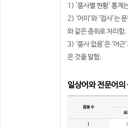
1) '품사별 현황' 통계
2) ‘어미’와 ‘접사’
와 같은 층위로 처리함.
3) ‘품사 없음’은 ‘어
은 것을 말함.
일상어와 전문어의 
음절 수
표
1