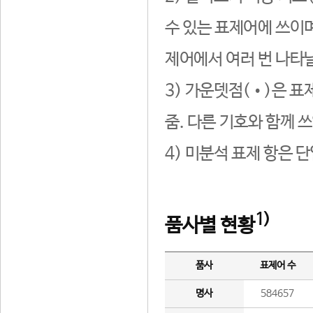
수 있는 표제어에 쓰이며
제어에서 여러 번 나타날
3) 가운뎃점(•)은 표
줌. 다른 기호와 함께 쓰
4) 미분석 표제 항은 
1)
품사별 현황
품사
표제어 수
명사
584657