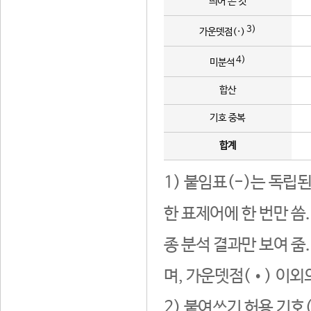
띄어 쓴 것
3)
가운뎃점(·)
4)
미분석
합산
기호 중복
합계
1) 붙임표(-)는 독립
한 표제어에 한 번만 씀
종 분석 결과만 보여 줌
며, 가운뎃점(•) 이외
2) 붙여쓰기 허용 기호