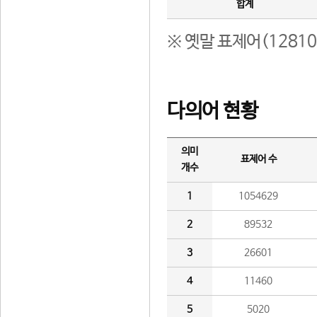
합계
※ 옛말 표제어(1281
다의어 현황
의미
표제어 수
개수
1
1054629
2
89532
3
26601
4
11460
5
5020