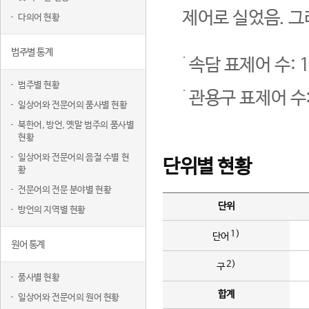
제어로 실었음. 그
다의어 현황
범주별 통계
속담 표제어 수: 1
범주별 현황
관용구 표제어 수:
일상어와 전문어의 품사별 현황
북한어, 방언, 옛말 범주의 품사별
현황
일상어와 전문어의 음절 수별 현
단위별 현황
황
전문어의 전문 분야별 현황
단위
방언의 지역별 현황
1)
단어
원어 통계
2)
구
품사별 현황
합계
일상어와 전문어의 원어 현황