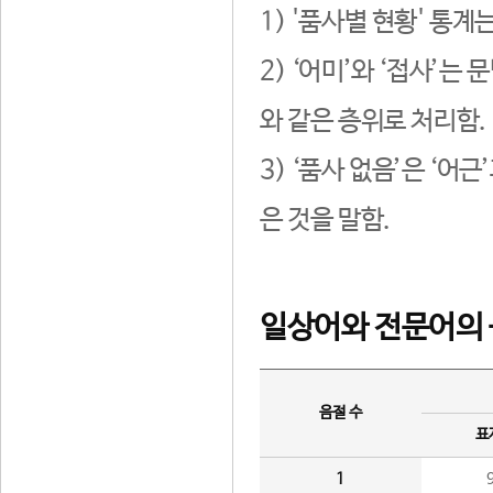
1) '품사별 현황' 통계
2) ‘어미’와 ‘접사’
와 같은 층위로 처리함.
3) ‘품사 없음’은 ‘어
은 것을 말함.
일상어와 전문어의 
음절 수
표
1