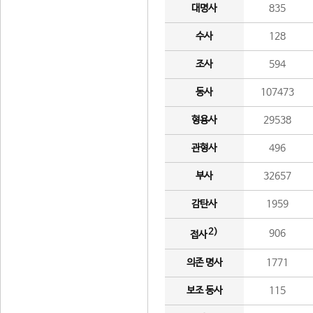
대명사
835
수사
128
조사
594
동사
107473
형용사
29538
관형사
496
부사
32657
감탄사
1959
2)
906
접사
의존 명사
1771
보조 동사
115