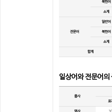
북한어
소계
일반어
전문어
북한어
소계
합계
일상어와 전문어의 
품사
표
명사
3