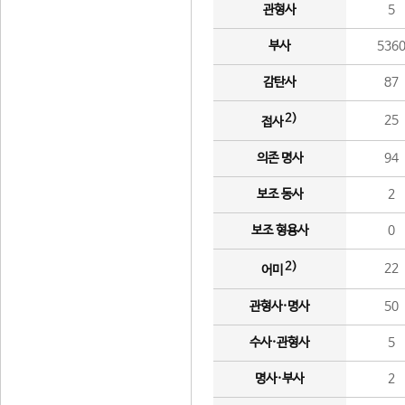
관형사
5
부사
536
감탄사
87
2)
25
접사
의존 명사
94
보조 동사
2
보조 형용사
0
2)
22
어미
관형사·명사
50
수사·관형사
5
명사·부사
2