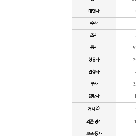
대명사
수사
조사
동사
9
형용사
2
관형사
부사
3
감탄사
2)
접사
의존 명사
보조 동사