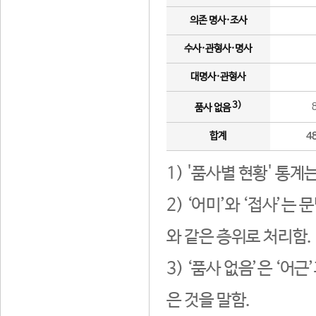
의존 명사·조사
수사·관형사·명사
대명사·관형사
3)
품사 없음
합계
4
1) '품사별 현황' 통계
2) ‘어미’와 ‘접사’
와 같은 층위로 처리함.
3) ‘품사 없음’은 ‘어
은 것을 말함.