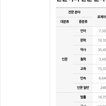
전문 분야
표제어
대분류
중분류
언어
7,32
문학
10,1
역사
35,4
인문
철학
3,43
교육
15,3
민속
6,64
인문 일반
24
법률
16,7