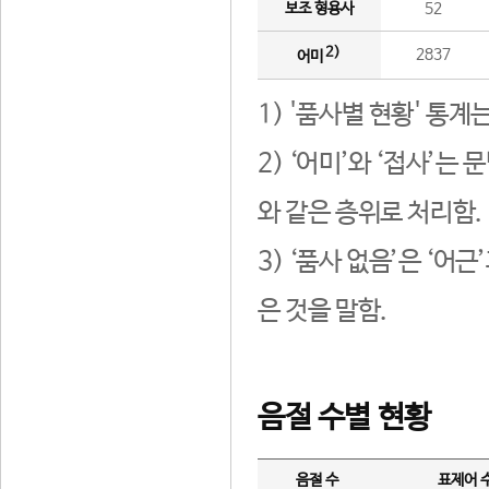
보조 형용사
52
2)
2837
어미
1) '품사별 현황' 통계
2) ‘어미’와 ‘접사’
와 같은 층위로 처리함.
3) ‘품사 없음’은 ‘어
은 것을 말함.
음절 수별 현황
음절 수
표제어 