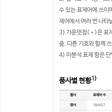
수 있는 표제어에 쓰이며
제어에서 여러 번 나타날
3) 가운뎃점(•)은 표
줌. 다른 기호와 함께 쓰
4) 미분석 표제 항은 
1)
품사별 현황
품사
표제어 수
명사
584657