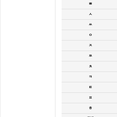
ㅃ
ㅅ
ㅆ
ㅇ
ㅈ
ㅉ
ㅊ
ㅋ
ㅌ
ㅍ
ㅎ