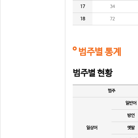
17
34
18
72
범주별 통계
범주별 현황
범주
일반어
방언
일상어
옛말