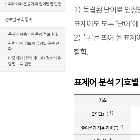
외래어와 혼종어의 언어명별 현황
1) 독립된 단어로 인정
정보별 구축 통계
표제어도 모두 ‘단어’에
동사와 형용사의 문형 정보 현황
2) ‘구’는 띄어 쓴 표
관련 어휘 정보의 유형별 구축 현
황
함함.
다중 매체(멀티미디어) 정보의 유
형별 구축 현황
표제어 분석 기호별
기호
1)
붙임표(-)
2)
붙여쓰기 허용 기호(^)