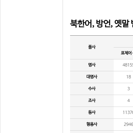
북한어, 방언, 옛말
품사
표제어
명사
4815
대명사
18
수사
3
조사
4
동사
1137
형용사
294