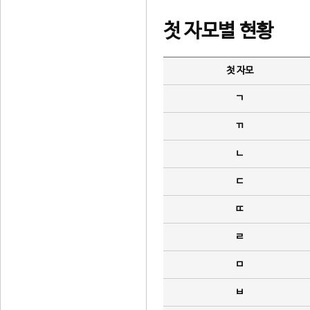
첫 자모별 현황
첫 자모
ㄱ
ㄲ
ㄴ
ㄷ
ㄸ
ㄹ
ㅁ
ㅂ