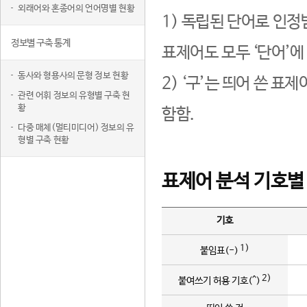
외래어와 혼종어의 언어명별 현황
1) 독립된 단어로 인정
정보별 구축 통계
표제어도 모두 ‘단어’에
동사와 형용사의 문형 정보 현황
2) ‘구’는 띄어 쓴 표
관련 어휘 정보의 유형별 구축 현
황
함함.
다중 매체(멀티미디어) 정보의 유
형별 구축 현황
표제어 분석 기호별
기호
1)
붙임표(-)
2)
붙여쓰기 허용 기호(^)