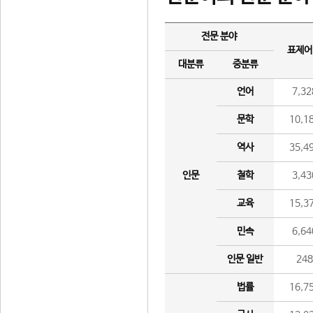
전문 분야
표제어
대분류
중분류
언어
7,32
문학
10,1
역사
35,4
인문
철학
3,43
교육
15,3
민속
6,64
인문 일반
24
법률
16,7