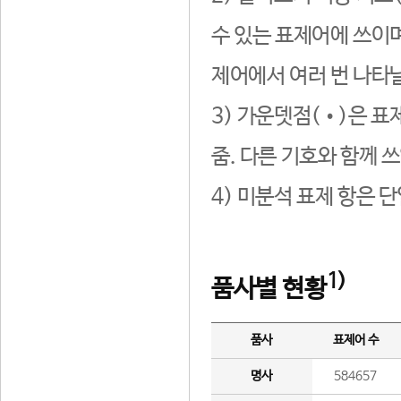
수 있는 표제어에 쓰이며
제어에서 여러 번 나타날
3) 가운뎃점(•)은 표
줌. 다른 기호와 함께 쓰
4) 미분석 표제 항은 
1)
품사별 현황
품사
표제어 수
명사
584657