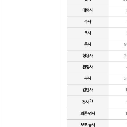
대명사
수사
조사
동사
9
형용사
2
관형사
부사
3
감탄사
2)
접사
의존 명사
보조 동사