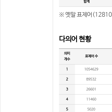
합계
※ 옛말 표제어(1281
다의어 현황
의미
표제어 수
개수
1
1054629
2
89532
3
26601
4
11460
5
5020