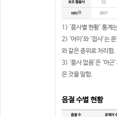
보조 형용사
52
2)
2837
어미
1) '품사별 현황' 통계
2) ‘어미’와 ‘접사’
와 같은 층위로 처리함.
3) ‘품사 없음’은 ‘어
은 것을 말함.
음절 수별 현황
음절 수
표제어 