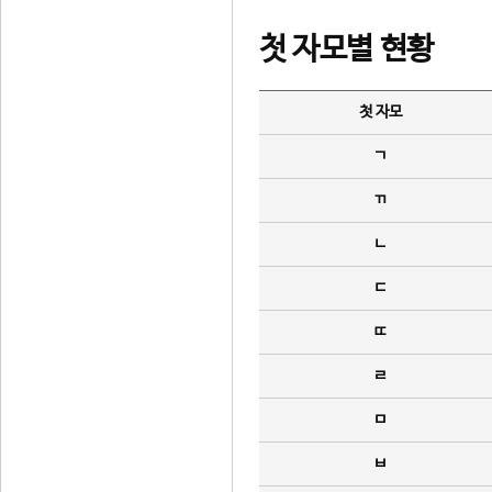
첫 자모별 현황
첫 자모
ㄱ
ㄲ
ㄴ
ㄷ
ㄸ
ㄹ
ㅁ
ㅂ