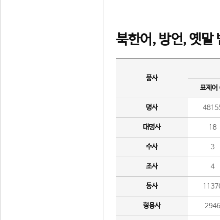
북한어, 방언, 옛말
품사
표제어
명사
4815
대명사
18
수사
3
조사
4
동사
1137
형용사
294