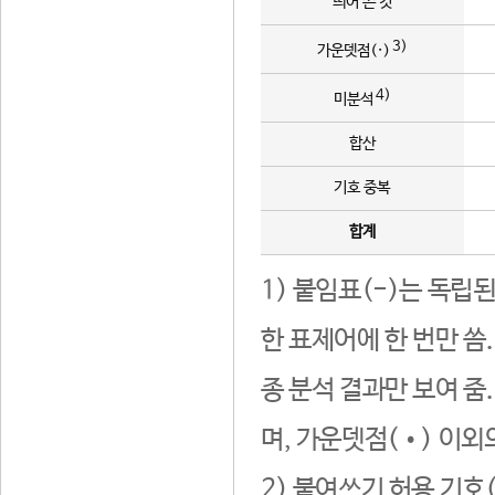
띄어 쓴 것
3)
가운뎃점(·)
4)
미분석
합산
기호 중복
합계
1) 붙임표(-)는 독립
한 표제어에 한 번만 씀
종 분석 결과만 보여 줌
며, 가운뎃점(•) 이외
2) 붙여쓰기 허용 기호