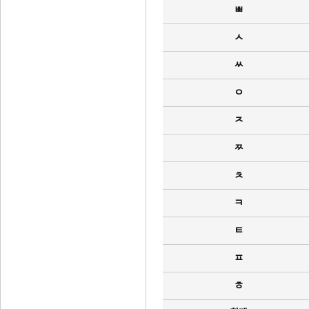
ㅃ
ㅅ
ㅆ
ㅇ
ㅈ
ㅉ
ㅊ
ㅋ
ㅌ
ㅍ
ㅎ