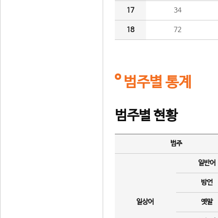
17
34
18
72
범주별 통계
범주별 현황
범주
일반어
방언
일상어
옛말