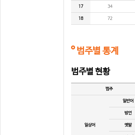
17
34
18
72
범주별 통계
범주별 현황
범주
일반어
방언
일상어
옛말