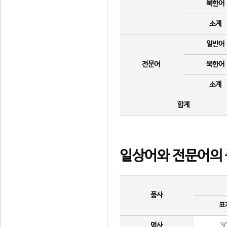
북한어
소계
일반어
전문어
북한어
소계
합계
일상어와 전문어의 
품사
표
명사
3