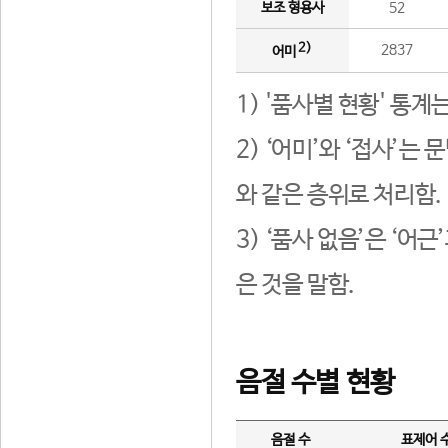
보조 형용사
52
2)
2837
어미
1) '품사별 현황' 통계
2) ‘어미’와 ‘접사’
와 같은 층위로 처리함.
3) ‘품사 없음’은 ‘어
은 것을 말함.
음절 수별 현황
음절 수
표제어 