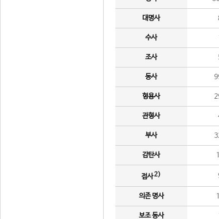
대명사
수사
조사
동사
9
형용사
2
관형사
부사
3
감탄사
2)
접사
의존 명사
보조 동사