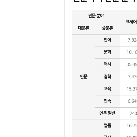
전문 분야
표제어
대분류
중분류
언어
7,32
문학
10,1
역사
35,4
인문
철학
3,43
교육
15,3
민속
6,64
인문 일반
24
법률
16,7