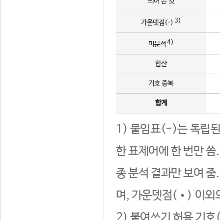
띄어 쓴 것
3)
가운뎃점(·)
4)
미분석
합산
기호 중복
합계
1) 붙임표(-)는 독립
한 표제어에 한 번만 씀
종 분석 결과만 보여 줌
며, 가운뎃점(•) 이외
2) 붙여쓰기 허용 기호