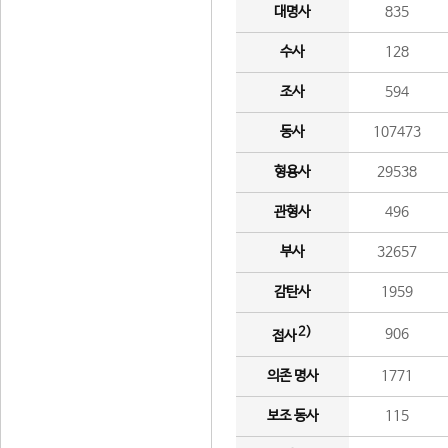
대명사
835
수사
128
조사
594
동사
107473
형용사
29538
관형사
496
부사
32657
감탄사
1959
2)
906
접사
의존 명사
1771
보조 동사
115