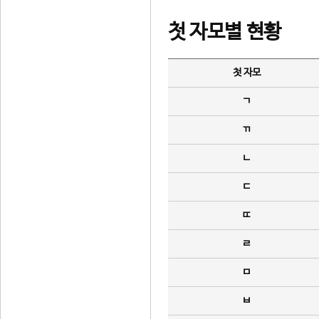
첫 자모별 현황
첫 자모
ㄱ
ㄲ
ㄴ
ㄷ
ㄸ
ㄹ
ㅁ
ㅂ