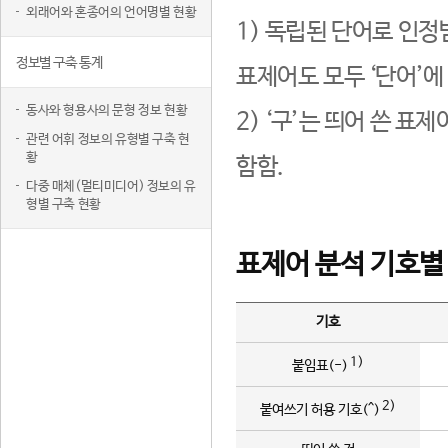
외래어와 혼종어의 언어명별 현황
1) 독립된 단어로 인정
정보별 구축 통계
표제어도 모두 ‘단어’에
동사와 형용사의 문형 정보 현황
2) ‘구’는 띄어 쓴 표
관련 어휘 정보의 유형별 구축 현
황
함함.
다중 매체(멀티미디어) 정보의 유
형별 구축 현황
표제어 분석 기호별
기호
1)
붙임표(-)
2)
붙여쓰기 허용 기호(^)