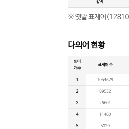
합계
※ 옛말 표제어(1281
다의어 현황
의미
표제어 수
개수
1
1054629
2
89532
3
26601
4
11460
5
5020