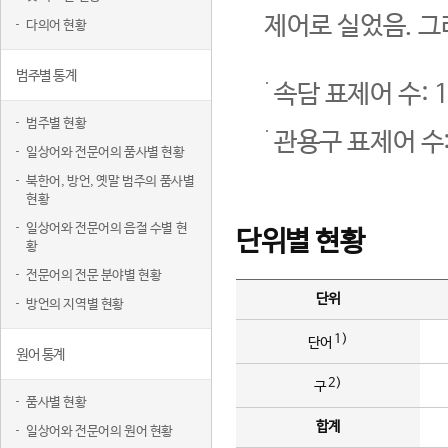
제어로 실었음. 그
다의어 현황
범주별 통계
속담 표제어 수: 1
범주별 현황
관용구 표제어 수:
일상어와 전문어의 품사별 현황
북한어, 방언, 옛말 범주의 품사별
현황
일상어와 전문어의 음절 수별 현
단위별 현황
황
전문어의 전문 분야별 현황
단위
방언의 지역별 현황
1)
단어
원어 통계
2)
구
품사별 현황
합계
일상어와 전문어의 원어 현황