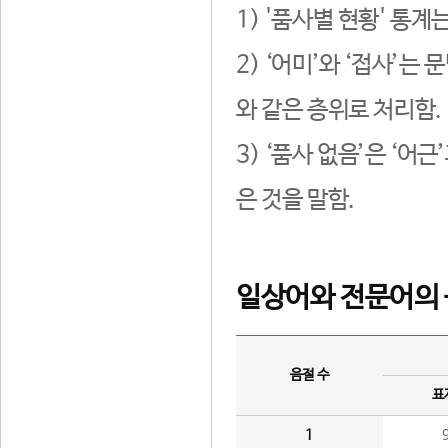
1) '품사별 현황' 통계
2) ‘어미’와 ‘접사’
와 같은 층위로 처리함.
3) ‘품사 없음’은 ‘어
은 것을 말함.
일상어와 전문어의 
음절 수
표
1