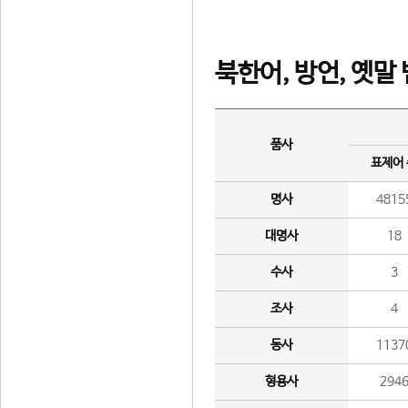
북한어, 방언, 옛말
품사
표제어
명사
4815
대명사
18
수사
3
조사
4
동사
1137
형용사
294