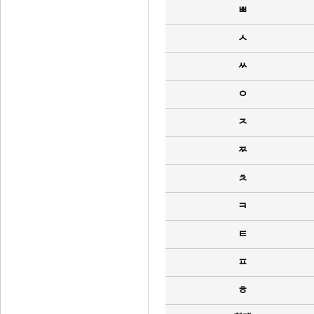
ㅃ
ㅅ
ㅆ
ㅇ
ㅈ
ㅉ
ㅊ
ㅋ
ㅌ
ㅍ
ㅎ