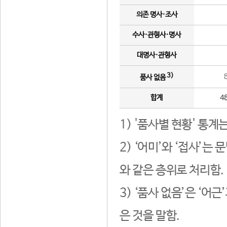
의존 명사·조사
수사·관형사·명사
대명사·관형사
3)
품사 없음
합계
4
1) '품사별 현황' 통계
2) ‘어미’와 ‘접사’
와 같은 층위로 처리함.
3) ‘품사 없음’은 ‘어
은 것을 말함.