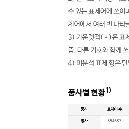
수 있는 표제어에 쓰이며
제어에서 여러 번 나타날
3) 가운뎃점(•)은 표
줌. 다른 기호와 함께 쓰
4) 미분석 표제 항은 
1)
품사별 현황
품사
표제어 수
명사
584657