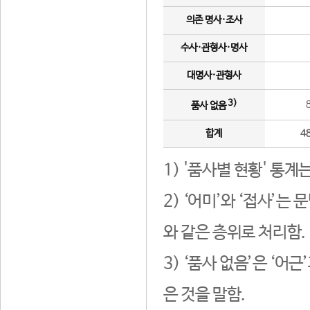
의존 명사·조사
수사·관형사·명사
대명사·관형사
3)
품사 없음
합계
4
1) '품사별 현황' 통계
2) ‘어미’와 ‘접사’
와 같은 층위로 처리함.
3) ‘품사 없음’은 ‘어
은 것을 말함.