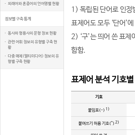
외래어와 혼종어의 언어명별 현황
1) 독립된 단어로 인정
정보별 구축 통계
표제어도 모두 ‘단어’에
동사와 형용사의 문형 정보 현황
2) ‘구’는 띄어 쓴 표
관련 어휘 정보의 유형별 구축 현
황
함함.
다중 매체(멀티미디어) 정보의 유
형별 구축 현황
표제어 분석 기호별
기호
1)
붙임표(-)
2)
붙여쓰기 허용 기호(^)