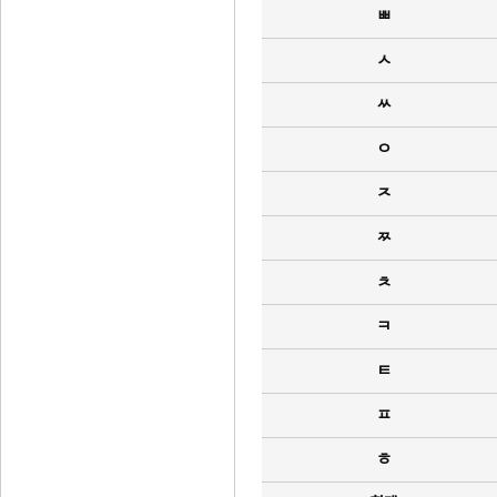
ㅃ
ㅅ
ㅆ
ㅇ
ㅈ
ㅉ
ㅊ
ㅋ
ㅌ
ㅍ
ㅎ