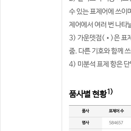
수 있는 표제어에 쓰이며
제어에서 여러 번 나타날
3) 가운뎃점(•)은 표
줌. 다른 기호와 함께 쓰
4) 미분석 표제 항은 
1)
품사별 현황
품사
표제어 수
명사
584657