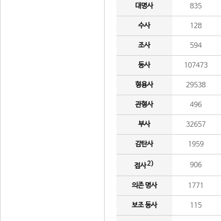
대명사
835
수사
128
조사
594
동사
107473
형용사
29538
관형사
496
부사
32657
감탄사
1959
2)
906
접사
의존 명사
1771
보조 동사
115