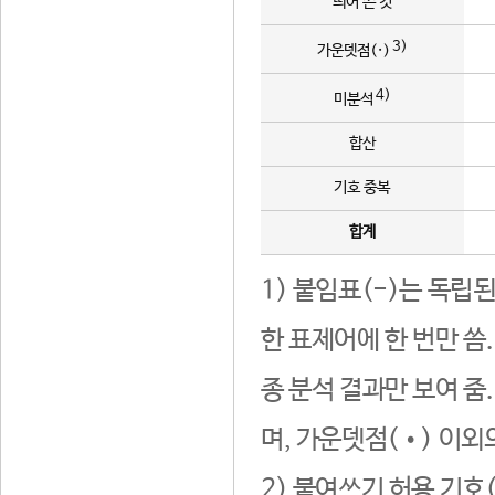
띄어 쓴 것
3)
가운뎃점(·)
4)
미분석
합산
기호 중복
합계
1) 붙임표(-)는 독립
한 표제어에 한 번만 씀
종 분석 결과만 보여 줌
며, 가운뎃점(•) 이외
2) 붙여쓰기 허용 기호