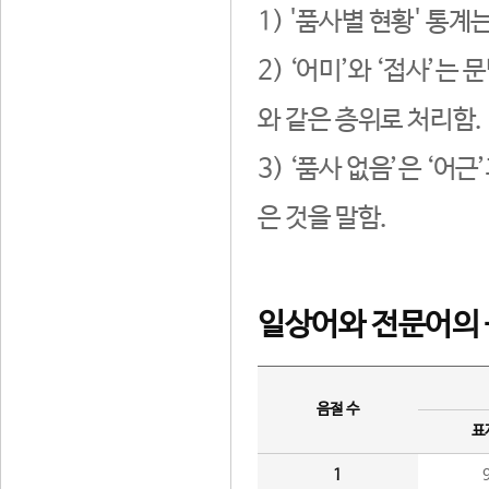
1) '품사별 현황' 통계
2) ‘어미’와 ‘접사’
와 같은 층위로 처리함.
3) ‘품사 없음’은 ‘어
은 것을 말함.
일상어와 전문어의 
음절 수
표
1