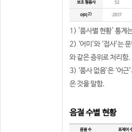
보조 형용사
52
2)
2837
어미
1) '품사별 현황' 통계
2) ‘어미’와 ‘접사’
와 같은 층위로 처리함.
3) ‘품사 없음’은 ‘어
은 것을 말함.
음절 수별 현황
음절 수
표제어 