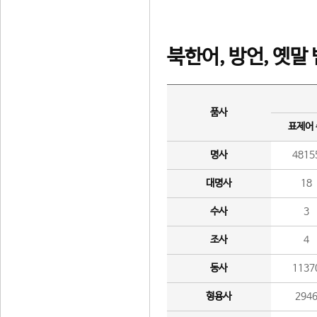
북한어, 방언, 옛말
품사
표제어
명사
4815
대명사
18
수사
3
조사
4
동사
1137
형용사
294