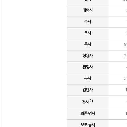
대명사
수사
조사
동사
9
형용사
2
관형사
부사
3
감탄사
2)
접사
의존 명사
보조 동사