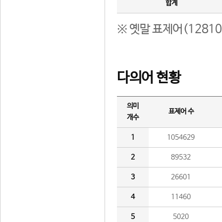
합계
※ 옛말 표제어(1281
다의어 현황
의미
표제어 수
개수
1
1054629
2
89532
3
26601
4
11460
5
5020