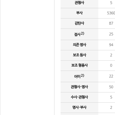
관형사
5
부사
536
감탄사
87
2)
25
접사
의존 명사
94
보조 동사
2
보조 형용사
0
2)
22
어미
관형사·명사
50
수사·관형사
5
명사·부사
2