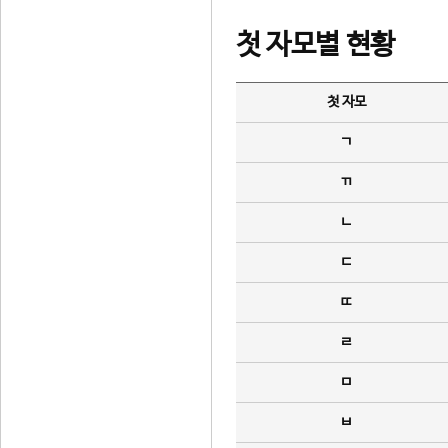
첫 자모별 현황
첫 자모
ㄱ
ㄲ
ㄴ
ㄷ
ㄸ
ㄹ
ㅁ
ㅂ