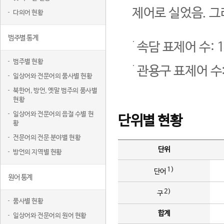
제어로 실었음. 그
다의어 현황
범주별 통계
속담 표제어 수: 1
범주별 현황
관용구 표제어 수:
일상어와 전문어의 품사별 현황
북한어, 방언, 옛말 범주의 품사별
현황
일상어와 전문어의 음절 수별 현
단위별 현황
황
전문어의 전문 분야별 현황
단위
방언의 지역별 현황
1)
단어
원어 통계
2)
구
품사별 현황
합계
일상어와 전문어의 원어 현황