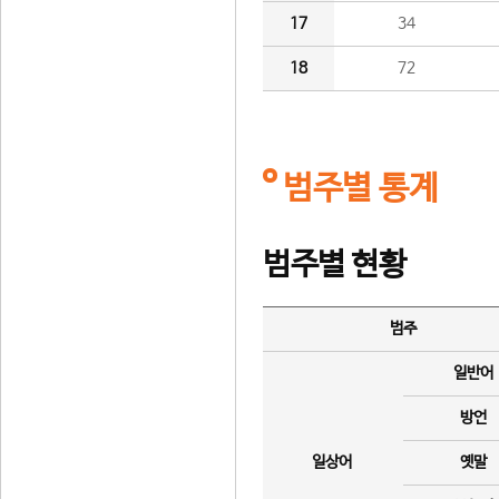
17
34
18
72
범주별 통계
범주별 현황
범주
일반어
방언
일상어
옛말