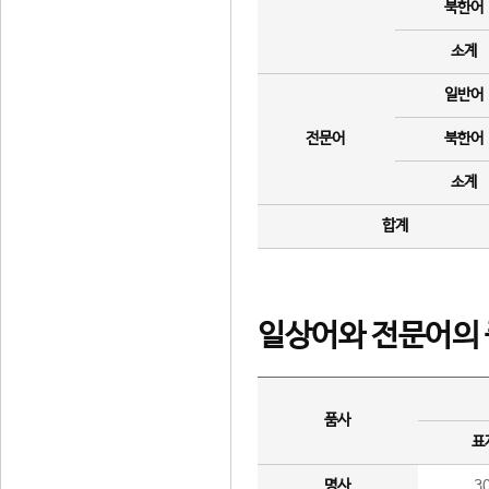
북한어
소계
일반어
전문어
북한어
소계
합계
일상어와 전문어의 
품사
표
명사
3