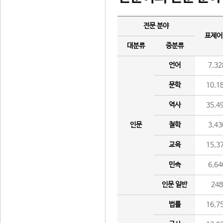
전문 분야
표제어
대분류
중분류
언어
7,32
문학
10,1
역사
35,4
인문
철학
3,43
교육
15,3
민속
6,64
인문 일반
24
법률
16,7