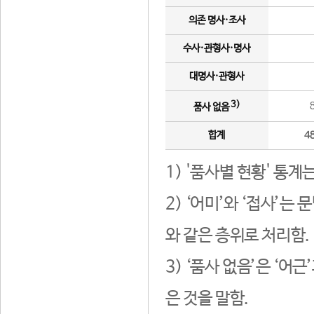
의존 명사·조사
수사·관형사·명사
대명사·관형사
3)
품사 없음
합계
4
1) '품사별 현황' 통계
2) ‘어미’와 ‘접사’
와 같은 층위로 처리함.
3) ‘품사 없음’은 ‘어
은 것을 말함.