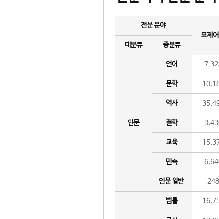
전문 분야
표제어
대분류
중분류
언어
7,32
문학
10,1
역사
35,4
인문
철학
3,43
교육
15,3
민속
6,64
인문 일반
24
법률
16,7