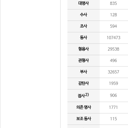
대명사
835
수사
128
조사
594
동사
107473
형용사
29538
관형사
496
부사
32657
감탄사
1959
2)
906
접사
의존 명사
1771
보조 동사
115