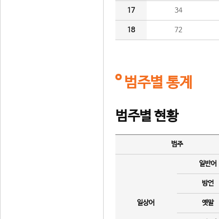
17
34
18
72
범주별 통계
범주별 현황
범주
일반어
방언
일상어
옛말