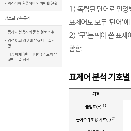
외래어와 혼종어의 언어명별 현황
1) 독립된 단어로 인정
정보별 구축 통계
표제어도 모두 ‘단어’에
동사와 형용사의 문형 정보 현황
2) ‘구’는 띄어 쓴 표
관련 어휘 정보의 유형별 구축 현
황
함함.
다중 매체(멀티미디어) 정보의 유
형별 구축 현황
표제어 분석 기호별
기호
1)
붙임표(-)
2)
붙여쓰기 허용 기호(^)