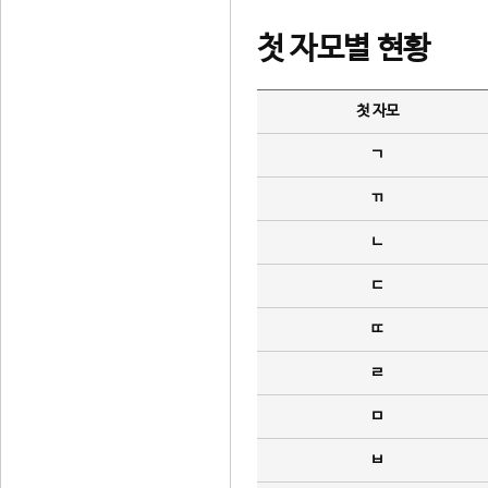
첫 자모별 현황
첫 자모
ㄱ
ㄲ
ㄴ
ㄷ
ㄸ
ㄹ
ㅁ
ㅂ