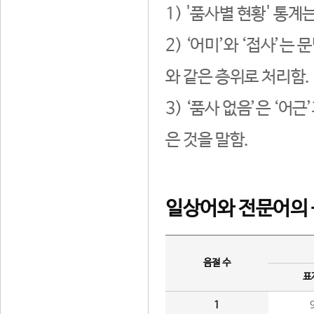
1) '품사별 현황' 통계
2) ‘어미’와 ‘접사’
와 같은 층위로 처리함.
3) ‘품사 없음’은 ‘어
은 것을 말함.
일상어와 전문어의 
음절 수
표
1