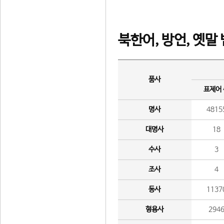
북한어, 방언, 옛말
품사
표제어
명사
4815
대명사
18
수사
3
조사
4
동사
1137
형용사
294