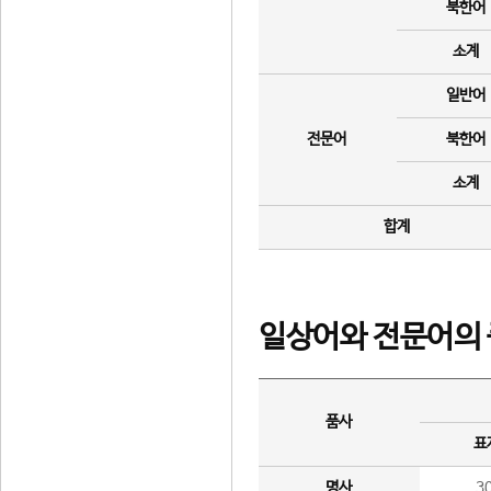
북한어
소계
일반어
전문어
북한어
소계
합계
일상어와 전문어의 
품사
표
명사
3