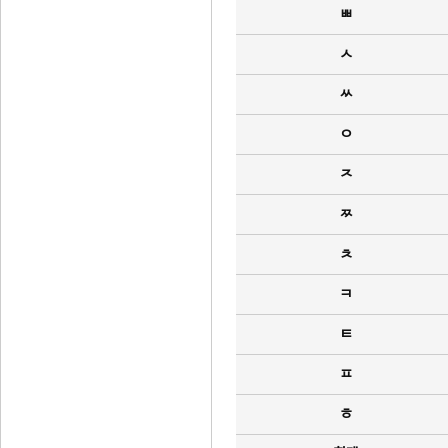
ㅃ
ㅅ
ㅆ
ㅇ
ㅈ
ㅉ
ㅊ
ㅋ
ㅌ
ㅍ
ㅎ