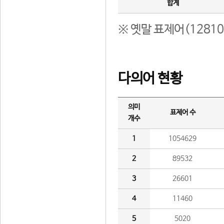
합계
※ 옛말 표제어(1281
다의어 현황
의미
표제어 수
개수
1
1054629
2
89532
3
26601
4
11460
5
5020