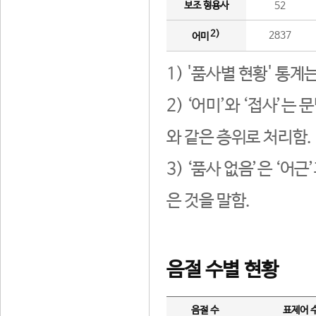
보조 형용사
52
2)
2837
어미
1) '품사별 현황' 통계
2) ‘어미’와 ‘접사’
와 같은 층위로 처리함.
3) ‘품사 없음’은 ‘어
은 것을 말함.
음절 수별 현황
음절 수
표제어 