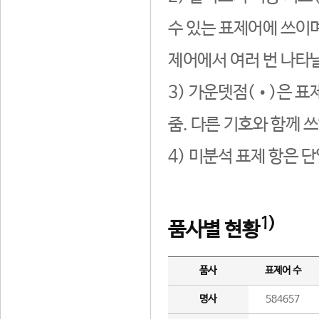
수 있는 표제어에 쓰이며
제어에서 여러 번 나타날
3) 가운뎃점(•)은 표
줌. 다른 기호와 함께 쓰
4) 미분석 표제 항은 
1)
품사별 현황
품사
표제어 수
명사
584657