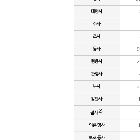
대명사
수사
조사
동사
9
형용사
2
관형사
부사
3
감탄사
2)
접사
의존 명사
보조 동사