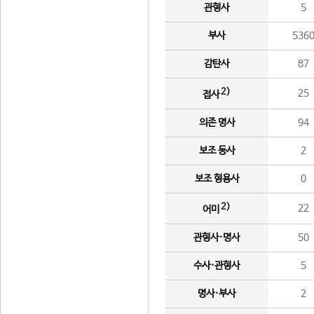
관형사
5
부사
536
감탄사
87
2)
25
접사
의존 명사
94
보조 동사
2
보조 형용사
0
2)
22
어미
관형사·명사
50
수사·관형사
5
명사·부사
2