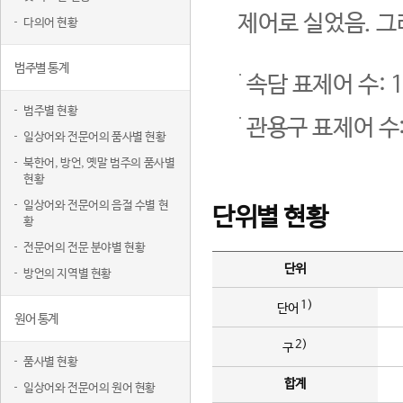
제어로 실었음. 그
다의어 현황
범주별 통계
속담 표제어 수: 1
범주별 현황
관용구 표제어 수:
일상어와 전문어의 품사별 현황
북한어, 방언, 옛말 범주의 품사별
현황
일상어와 전문어의 음절 수별 현
단위별 현황
황
전문어의 전문 분야별 현황
단위
방언의 지역별 현황
1)
단어
원어 통계
2)
구
품사별 현황
합계
일상어와 전문어의 원어 현황