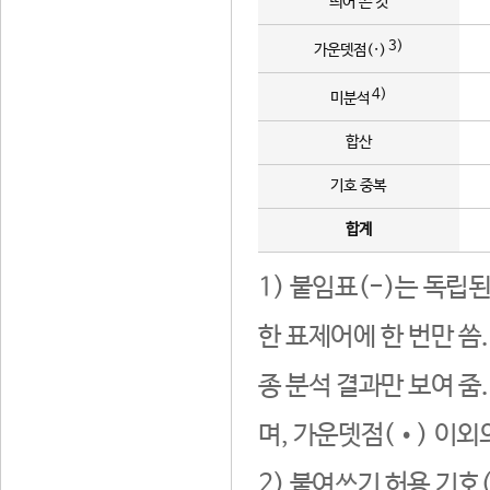
띄어 쓴 것
3)
가운뎃점(·)
4)
미분석
합산
기호 중복
합계
1) 붙임표(-)는 독립
한 표제어에 한 번만 씀
종 분석 결과만 보여 줌
며, 가운뎃점(•) 이외
2) 붙여쓰기 허용 기호