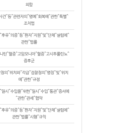
외함
사건^등^관련자의^명예^회복에^관한^특별^
조치법
^후유^의증^등^환자^지원^및^단체^설립에^
관한^법률
니틴^혈증^고암모니아^혈증^고시투룰린뇨^
증후군
청의^위치와^각급^검찰청의^명칭^및^위치
에^관한^규정
^일시^수입을^위한^일시^수입^통관^증서에
^관한^관세^협약
^후유^의증^등^환자^지원^및^단체^설립에^
관한^법률^시행^규칙