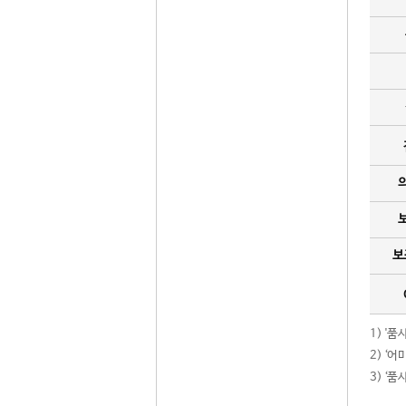
보
1) '
2) ‘
3) ‘