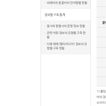
외래어와 혼종어의 언어명별 현황
정보별 구축 통계
붙
동사와 형용사의 문형 정보 현황
관련 어휘 정보의 유형별 구축 현
황
다중 매체(멀티미디어) 정보의 유
형별 구축 현황
1) 붙
어의 경
쓰이지 