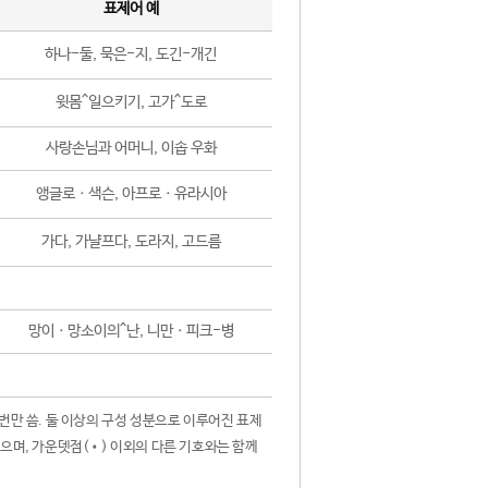
표제어 예
하나-둘, 묵은-지, 도긴-개긴
윗몸^일으키기, 고가^도로
사랑손님과 어머니, 이솝 우화
앵글로ㆍ색슨, 아프로ㆍ유라시아
가다, 가냘프다, 도라지, 고드름
망이ㆍ망소이의^난, 니만ㆍ피크-병
 번만 씀. 둘 이상의 구성 성분으로 이루어진 표제
않으며, 가운뎃점(•) 이외의 다른 기호와는 함께