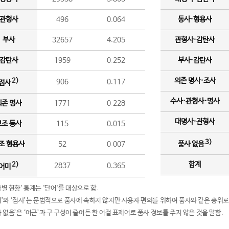
관형사
496
0.064
동사·형용사
부사
32657
4.205
관형사·감탄사
감탄사
1959
0.252
부사·감탄사
의존 명사·조사
2)
906
0.117
접사
수사·관형사·명사
의존 명사
1771
0.228
대명사·관형사
보조 동사
115
0.015
3)
조 형용사
52
0.007
품사 없음
합계
2)
2837
0.365
어미
품사별 현황' 통계는 '단어'를 대상으로 함.
어미’와 ‘접사’는 문법적으로 품사에 속하지 않지만 사용자 편의를 위하여 품사와 같은 층위로
품사 없음’은 ‘어근’과 구 구성이 줄어든 한 어절 표제어로 품사 정보를 주지 않은 것을 말함.