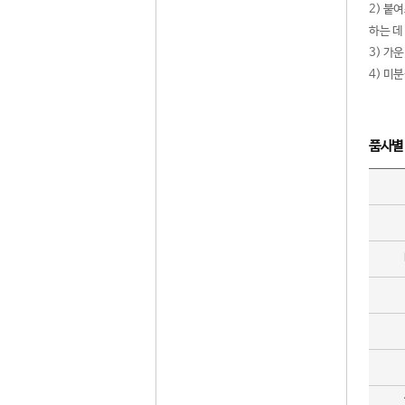
2) 붙
하는 데
3) 가
4) 미
품사별