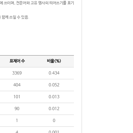
제어에 쓰이며, 전문어와 고유 명사의 띄어쓰기를 표기
 함께 쓰일 수 있음.
표제어 수
비율(%)
3369
0.434
404
0.052
101
0.013
90
0.012
1
0
4
0.001