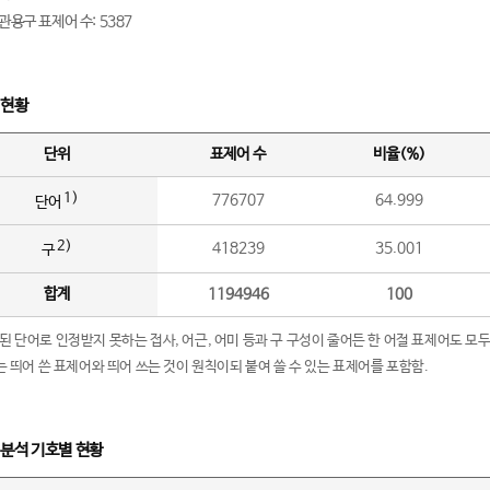
관용구 표제어 수: 5387
 현황
단위
표제어 수
비율(%)
1)
776707
64.999
단어
2)
418239
35.001
구
합계
1194946
100
립된 단어로 인정받지 못하는 접사, 어근, 어미 등과 구 구성이 줄어든 한 어절 표제어도 모두
구’는 띄어 쓴 표제어와 띄어 쓰는 것이 원칙이되 붙여 쓸 수 있는 표제어를 포함함.
 분석 기호별 현황