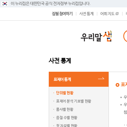
이 누리집은 대한민국 공식 전자정부 누리집입니다.
집필 참여하기
사전 통계
어휘 지도
사전 통계
표제어 통계
표
단위별 현황
우
표제어 분석 기호별 현황
우
품사별 현황
됨
음절 수별 현황
첫 자모별 현황