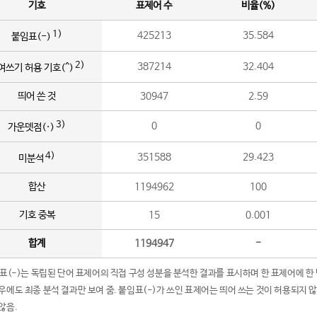
기호
표제어 수
비율(%)
1)
425213
35.584
붙임표(-)
2)
387214
32.404
여쓰기 허용 기호(^)
띄어 쓴 것
30947
2.59
3)
0
0
가운뎃점(·)
4)
351588
29.423
미분석
합산
1194962
100
기호 중복
15
0.001
합계
1194947
-
임표(-)는 독립된 단어 표제어의 직접 구성 성분을 분석한 결과를 표시하며 한 표제어에 한
우에도 최종 분석 결과만 보여 줌. 붙임표(-)가 쓰인 표제어는 띄어 쓰는 것이 허용되지 
않음.