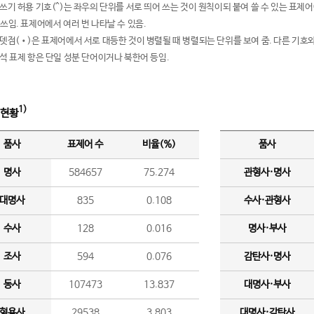
여쓰기 허용 기호(^)는 좌우의 단위를 서로 띄어 쓰는 것이 원칙이되 붙여 쓸 수 있는 표
 쓰임. 표제어에서 여러 번 나타날 수 있음.
운뎃점(•)은 표제어에서 서로 대등한 것이 병렬될 때 병렬되는 단위를 보여 줌. 다른 기호와
분석 표제 항은 단일 성분 단어이거나 북한어 등임.
1)
 현황
품사
표제어 수
비율(%)
품사
명사
584657
75.274
관형사·명사
대명사
835
0.108
수사·관형사
수사
128
0.016
명사·부사
조사
594
0.076
감탄사·명사
동사
107473
13.837
대명사·부사
형용사
29538
3.803
대명사·감탄사