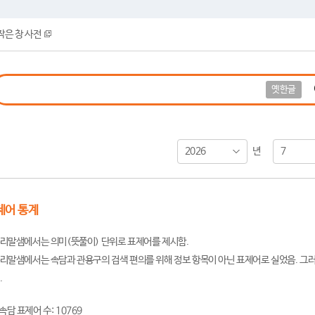
작은 창 사전
옛한글
2026
7
년
제어 통계
리말샘에서는 의미(뜻풀이) 단위로 표제어를 제시함.
리말샘에서는 속담과 관용구의 검색 편의를 위해 정보 항목이 아닌 표제어로 실었음. 그러
.
속담 표제어 수: 10769