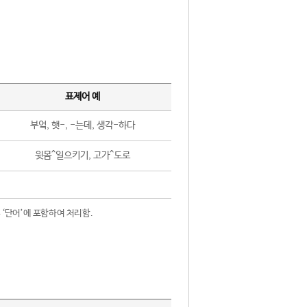
표제어 예
부엌, 햇-, -는데, 생각-하다
윗몸^일으키기, 고가^도로
 ‘단어’에 포함하여 처리함.