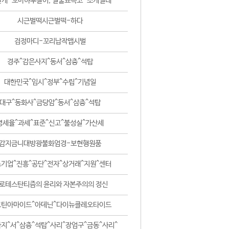
날개-꼬마하루살이, 털줄뾰족코-조개벌레
시근벌떡시근벌떡-하다
검정마디-꼬리납작맵시벌
경주^감은사지^동서^삼층^석탑
대한민국^임시^정부^수립^기념일
대구^동화사^금당암^동서^삼층^석탑
영세율^과세^표준^신고^불성실^가산세
감지금니대방광불화엄경-보현행원품
기업^진흥^공단^전자^상거래^지원^센터
로테스탄티즘의 윤리와 자본주의의 정신
코틴아마이드^아데닌^다이뉴클레오타이드
지^서^삼층^석탑^사리^장엄구^금동^사리^