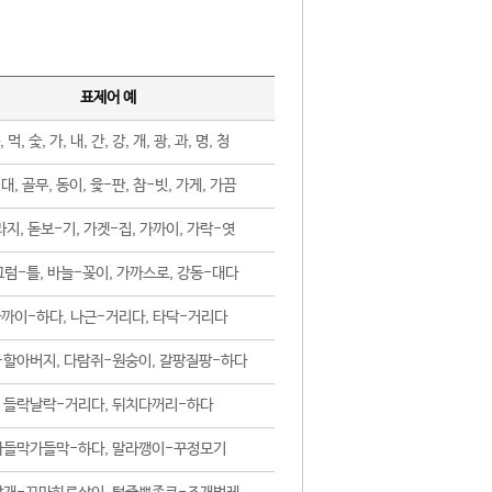
표제어 예
, 먹, 숯, 가, 내, 간, 강, 개, 광, 과, 명, 청
대, 골무, 동이, 윷-판, 참-빗, 가게, 가끔
지, 돋보-기, 가겟-집, 가까이, 가락-엿
럼-틀, 바늘-꽂이, 가까스로, 강동-대다
까이-하다, 나근-거리다, 타닥-거리다
-할아버지, 다람쥐-원숭이, 갈팡질팡-하다
들락날락-거리다, 뒤치다꺼리-하다
가들막가들막-하다, 말라깽이-꾸정모기