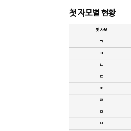
첫 자모별 현황
첫 자모
ㄱ
ㄲ
ㄴ
ㄷ
ㄸ
ㄹ
ㅁ
ㅂ