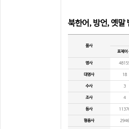
북한어, 방언, 옛말
품사
표제어
명사
4815
대명사
18
수사
3
조사
4
동사
1137
형용사
294