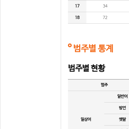
17
34
18
72
범주별 통계
범주별 현황
범주
일반어
방언
일상어
옛말