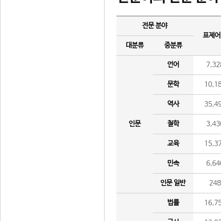
전문 분야
표제어
대분류
중분류
언어
7,32
문학
10,1
역사
35,4
인문
철학
3,43
교육
15,3
민속
6,64
인문 일반
24
법률
16,7