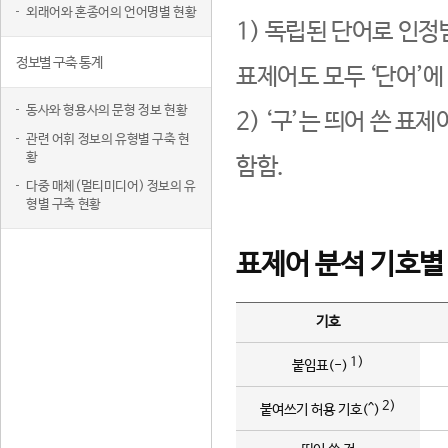
외래어와 혼종어의 언어명별 현황
1) 독립된 단어로 인정
정보별 구축 통계
표제어도 모두 ‘단어’에
동사와 형용사의 문형 정보 현황
2) ‘구’는 띄어 쓴 표
관련 어휘 정보의 유형별 구축 현
황
함함.
다중 매체(멀티미디어) 정보의 유
형별 구축 현황
표제어 분석 기호별
기호
1)
붙임표(-)
2)
붙여쓰기 허용 기호(^)