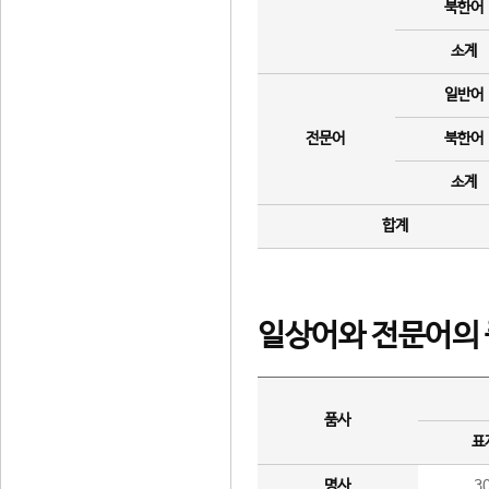
북한어
소계
일반어
전문어
북한어
소계
합계
일상어와 전문어의 
품사
표
명사
3