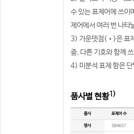
수 있는 표제어에 쓰이며
제어에서 여러 번 나타날
3) 가운뎃점(•)은 표
줌. 다른 기호와 함께 쓰
4) 미분석 표제 항은 
1)
품사별 현황
품사
표제어 수
명사
584657