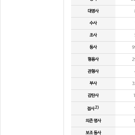
대명사
수사
조사
동사
9
형용사
2
관형사
부사
3
감탄사
2)
접사
의존 명사
보조 동사