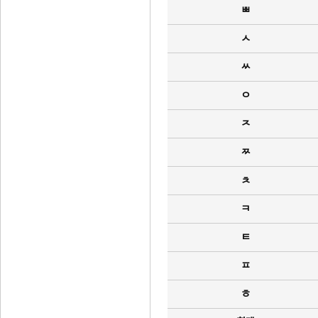
ㅃ
ㅅ
ㅆ
ㅇ
ㅈ
ㅉ
ㅊ
ㅋ
ㅌ
ㅍ
ㅎ