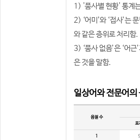
1) '품사별 현황' 통계
2) ‘어미’와 ‘접사’
와 같은 층위로 처리함.
3) ‘품사 없음’은 ‘어
은 것을 말함.
일상어와 전문어의 
음절 수
표
1