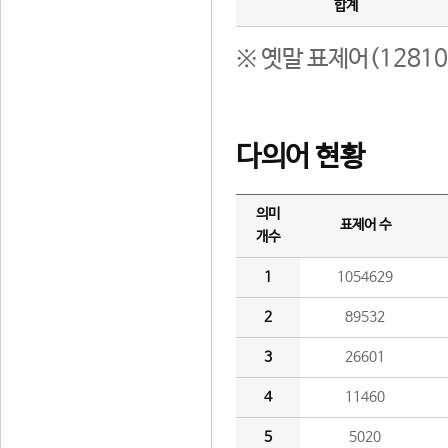
합계
※ 옛말 표제어(1281
다의어 현황
의미
표제어 수
개수
1
1054629
2
89532
3
26601
4
11460
5
5020