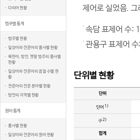
제어로 실었음. 그
다의어 현황
범주별 통계
속담 표제어 수: 1
범주별 현황
관용구 표제어 수:
일상어와 전문어의 품사별 현황
북한어, 방언, 옛말 범주의 품사별
현황
일상어와 전문어의 음절 수별 현
단위별 현황
황
전문어의 전문 분야별 현황
단위
방언의 지역별 현황
1)
단어
원어 통계
2)
구
품사별 현황
합계
일상어와 전문어의 원어 현황