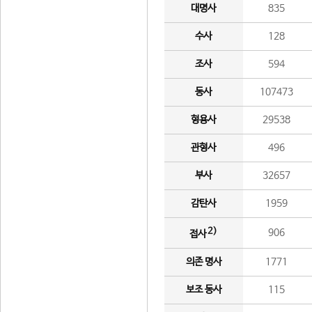
대명사
835
수사
128
조사
594
동사
107473
형용사
29538
관형사
496
부사
32657
감탄사
1959
2)
906
접사
의존 명사
1771
보조 동사
115