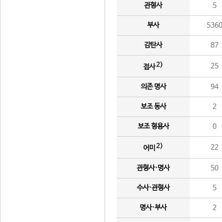
관형사
5
부사
536
감탄사
87
2)
25
접사
의존 명사
94
보조 동사
2
보조 형용사
0
2)
22
어미
관형사·명사
50
수사·관형사
5
명사·부사
2