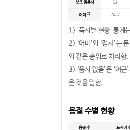
보조 형용사
52
2)
2837
어미
1) '품사별 현황' 통계
2) ‘어미’와 ‘접사’
와 같은 층위로 처리함.
3) ‘품사 없음’은 ‘어
은 것을 말함.
음절 수별 현황
음절 수
표제어 