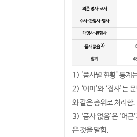
의존 명사·조사
수사·관형사·명사
대명사·관형사
3)
품사 없음
합계
4
1) '품사별 현황' 통계
2) ‘어미’와 ‘접사’
와 같은 층위로 처리함.
3) ‘품사 없음’은 ‘어
은 것을 말함.