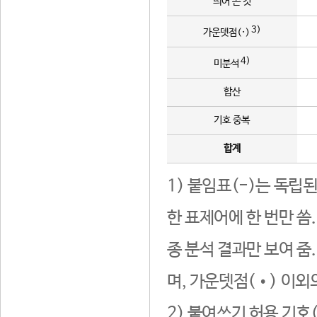
띄어 쓴 것
3)
가운뎃점(·)
4)
미분석
합산
기호 중복
합계
1) 붙임표(-)는 독립
한 표제어에 한 번만 씀
종 분석 결과만 보여 줌
며, 가운뎃점(•) 이외
2) 붙여쓰기 허용 기호