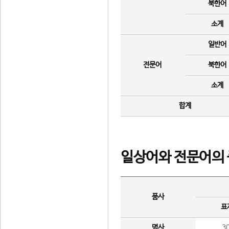
북한어
소계
일반어
전문어
북한어
소계
합계
일상어와 전문어의 
품사
표
명사
3