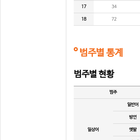
17
34
18
72
범주별 통계
범주별 현황
범주
일반어
방언
일상어
옛말