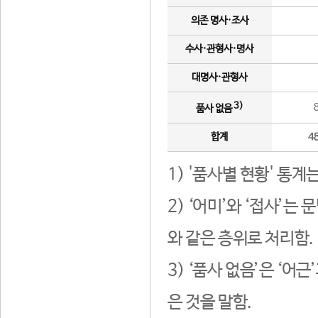
의존 명사·조사
수사·관형사·명사
대명사·관형사
3)
품사 없음
합계
4
1) '품사별 현황' 통계
2) ‘어미’와 ‘접사’
와 같은 층위로 처리함.
3) ‘품사 없음’은 ‘어
은 것을 말함.