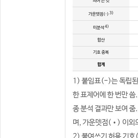
띄어 쓴 것
3)
가운뎃점(·)
4)
미분석
합산
기호 중복
합계
1) 붙임표(-)는 독립
한 표제어에 한 번만 씀
종 분석 결과만 보여 줌
며, 가운뎃점(•) 이외
2) 붙여쓰기 허용 기호