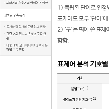
외래어와 혼종어의 언어명별 현황
1) 독립된 단어로 인정
정보별 구축 통계
표제어도 모두 ‘단어’에
동사와 형용사의 문형 정보 현황
2) ‘구’는 띄어 쓴 표
관련 어휘 정보의 유형별 구축 현
황
함함.
다중 매체(멀티미디어) 정보의 유
형별 구축 현황
표제어 분석 기호별
기호
1)
붙임표(-)
2)
붙여쓰기 허용 기호(^)