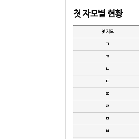
첫 자모별 현황
첫 자모
ㄱ
ㄲ
ㄴ
ㄷ
ㄸ
ㄹ
ㅁ
ㅂ