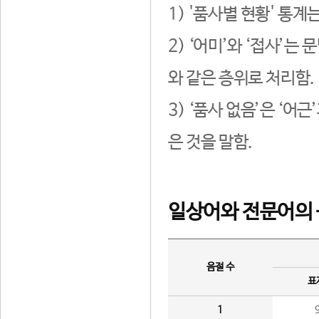
1) '품사별 현황' 통계
2) ‘어미’와 ‘접사’
와 같은 층위로 처리함.
3) ‘품사 없음’은 ‘어
은 것을 말함.
일상어와 전문어의 
음절 수
표
1