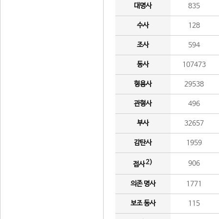
대명사
835
수사
128
조사
594
동사
107473
형용사
29538
관형사
496
부사
32657
감탄사
1959
2)
906
접사
의존 명사
1771
보조 동사
115