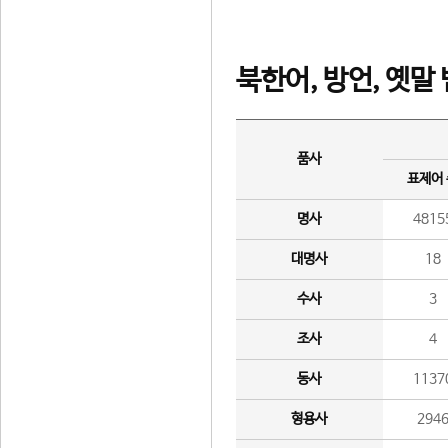
북한어, 방언, 옛말
품사
표제어
명사
4815
대명사
18
수사
3
조사
4
동사
1137
형용사
294