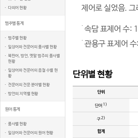
제어로 실었음. 그
다의어 현황
범주별 통계
속담 표제어 수: 1
범주별 현황
관용구 표제어 수:
일상어와 전문어의 품사별 현황
북한어, 방언, 옛말 범주의 품사별
현황
일상어와 전문어의 음절 수별 현
단위별 현황
황
전문어의 전문 분야별 현황
단위
방언의 지역별 현황
1)
단어
원어 통계
2)
구
품사별 현황
합계
일상어와 전문어의 원어 현황