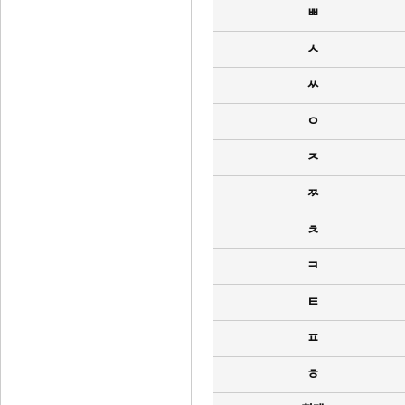
ㅃ
ㅅ
ㅆ
ㅇ
ㅈ
ㅉ
ㅊ
ㅋ
ㅌ
ㅍ
ㅎ