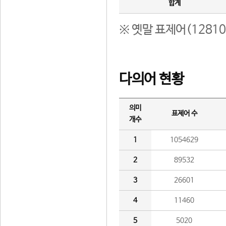
합계
※ 옛말 표제어(1281
다의어 현황
의미
표제어 수
개수
1
1054629
2
89532
3
26601
4
11460
5
5020