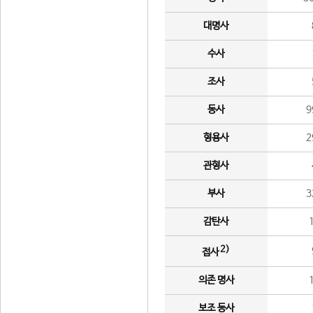
대명사
수사
조사
동사
9
형용사
2
관형사
부사
3
감탄사
2)
접사
의존 명사
보조 동사