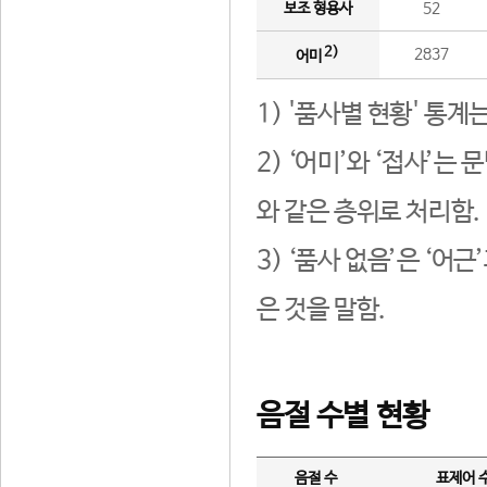
보조 형용사
52
2)
2837
어미
1) '품사별 현황' 통계
2) ‘어미’와 ‘접사’
와 같은 층위로 처리함.
3) ‘품사 없음’은 ‘어
은 것을 말함.
음절 수별 현황
음절 수
표제어 