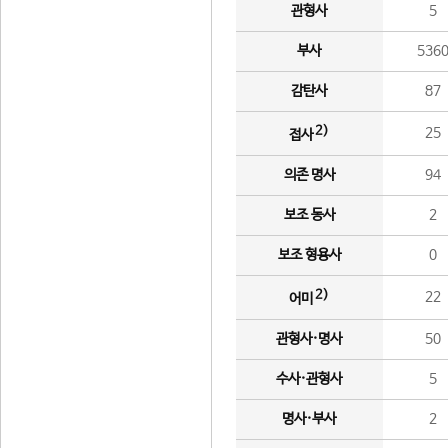
관형사
5
부사
536
감탄사
87
2)
25
접사
의존 명사
94
보조 동사
2
보조 형용사
0
2)
22
어미
관형사·명사
50
수사·관형사
5
명사·부사
2