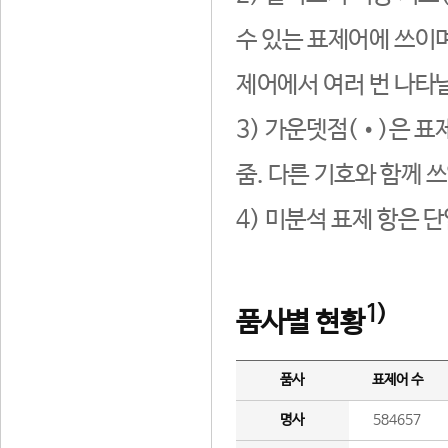
수 있는 표제어에 쓰이며
제어에서 여러 번 나타날
3) 가운뎃점(•)은 표
줌. 다른 기호와 함께 쓰
4) 미분석 표제 항은 
1)
품사별 현황
품사
표제어 수
명사
584657