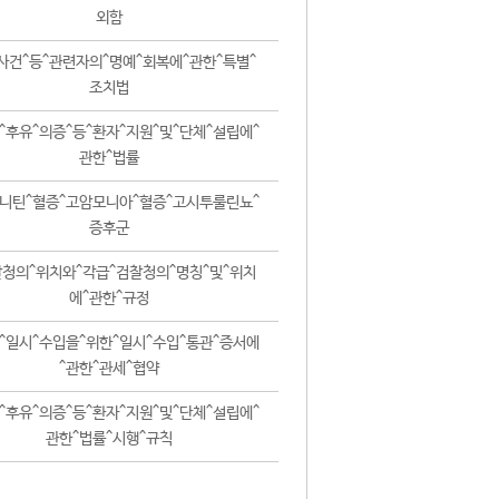
외함
사건^등^관련자의^명예^회복에^관한^특별^
조치법
^후유^의증^등^환자^지원^및^단체^설립에^
관한^법률
니틴^혈증^고암모니아^혈증^고시투룰린뇨^
증후군
청의^위치와^각급^검찰청의^명칭^및^위치
에^관한^규정
^일시^수입을^위한^일시^수입^통관^증서에
^관한^관세^협약
^후유^의증^등^환자^지원^및^단체^설립에^
관한^법률^시행^규칙