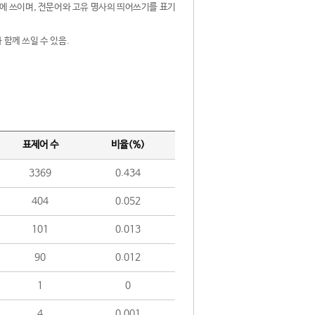
제어에 쓰이며, 전문어와 고유 명사의 띄어쓰기를 표기
 함께 쓰일 수 있음.
표제어 수
비율(%)
3369
0.434
404
0.052
101
0.013
90
0.012
1
0
4
0.001