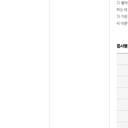
2) 붙
하는 데
3) 가
4) 미
품사별