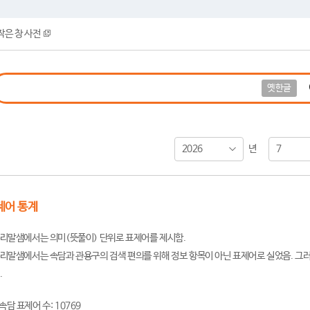
작은 창 사전
옛한글
2026
7
년
제어 통계
리말샘에서는 의미(뜻풀이) 단위로 표제어를 제시함.
리말샘에서는 속담과 관용구의 검색 편의를 위해 정보 항목이 아닌 표제어로 실었음. 그러
.
속담 표제어 수: 10769