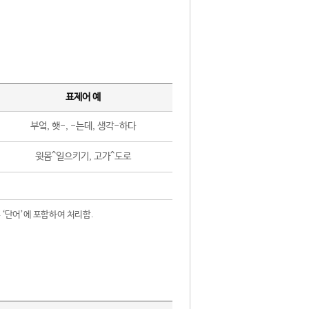
표제어 예
부엌, 햇-, -는데, 생각-하다
윗몸^일으키기, 고가^도로
 ‘단어’에 포함하여 처리함.