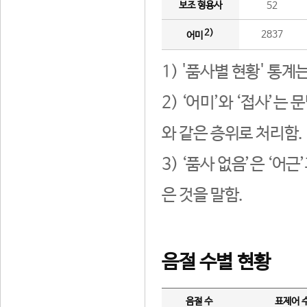
보조 형용사
52
2)
2837
어미
1) '품사별 현황' 통계
2) ‘어미’와 ‘접사’
와 같은 층위로 처리함.
3) ‘품사 없음’은 ‘어
은 것을 말함.
음절 수별 현황
음절 수
표제어 