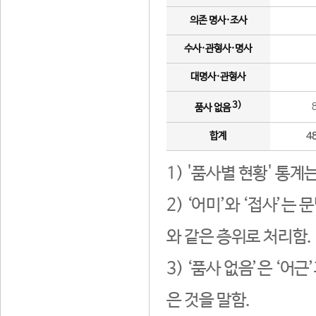
의존 명사·조사
수사·관형사·명사
대명사·관형사
3)
품사 없음
합계
4
1) '품사별 현황' 통계
2) ‘어미’와 ‘접사’
와 같은 층위로 처리함.
3) ‘품사 없음’은 ‘어
은 것을 말함.