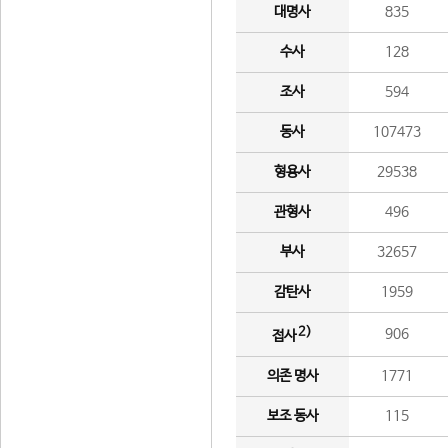
대명사
835
수사
128
조사
594
동사
107473
형용사
29538
관형사
496
부사
32657
감탄사
1959
2)
906
접사
의존 명사
1771
보조 동사
115