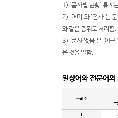
1) '품사별 현황' 통계
2) ‘어미’와 ‘접사’
와 같은 층위로 처리함.
3) ‘품사 없음’은 ‘어
은 것을 말함.
일상어와 전문어의 
음절 수
표
1