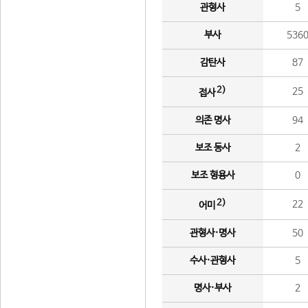
관형사
5
부사
536
감탄사
87
2)
25
접사
의존 명사
94
보조 동사
2
보조 형용사
0
2)
22
어미
관형사·명사
50
수사·관형사
5
명사·부사
2