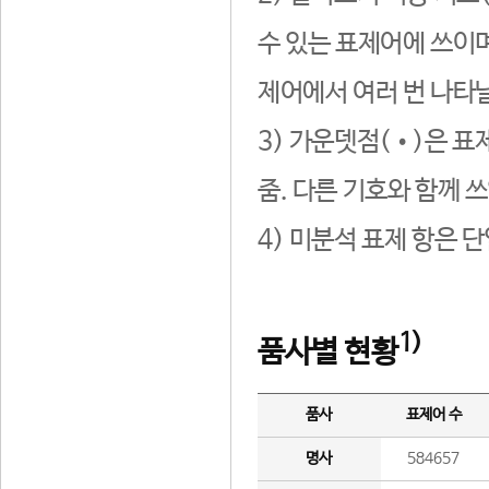
수 있는 표제어에 쓰이며
제어에서 여러 번 나타날
3) 가운뎃점(•)은 표
줌. 다른 기호와 함께 쓰
4) 미분석 표제 항은 
1)
품사별 현황
품사
표제어 수
명사
584657