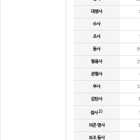
대명사
수사
조사
동사
9
형용사
2
관형사
부사
3
감탄사
2)
접사
의존 명사
보조 동사