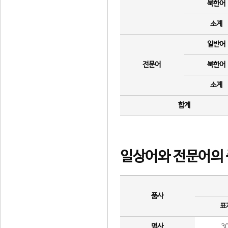
북한어
소계
일반어
전문어
북한어
소계
합계
일상어와 전문어의 
품사
표
명사
3