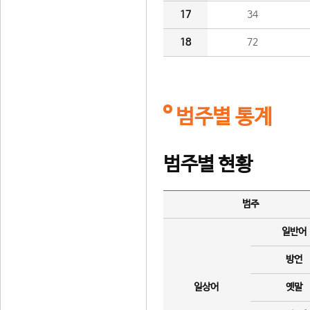
17
34
18
72
범주별 통계
범주별 현황
범주
일반어
방언
일상어
옛말