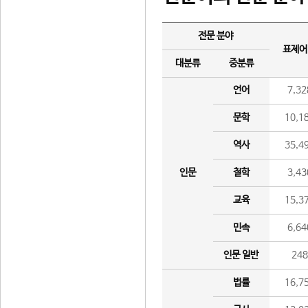
전문 분야
표제어
대분류
중분류
언어
7,32
문학
10,1
역사
35,4
인문
철학
3,43
교육
15,3
민속
6,64
인문 일반
24
법률
16,7