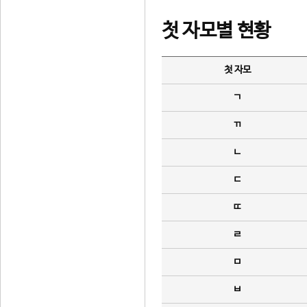
첫 자모별 현황
첫 자모
ㄱ
ㄲ
ㄴ
ㄷ
ㄸ
ㄹ
ㅁ
ㅂ