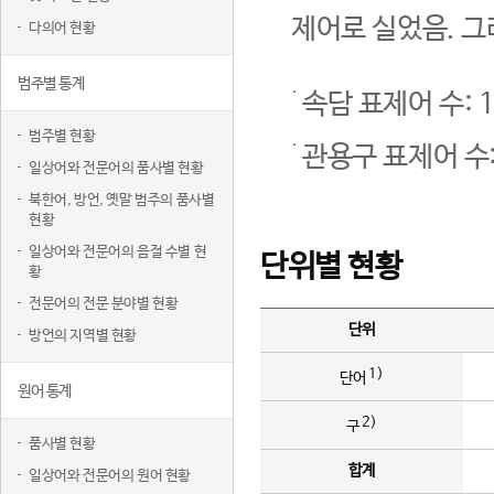
제어로 실었음. 그
다의어 현황
범주별 통계
속담 표제어 수: 1
범주별 현황
관용구 표제어 수:
일상어와 전문어의 품사별 현황
북한어, 방언, 옛말 범주의 품사별
현황
일상어와 전문어의 음절 수별 현
단위별 현황
황
전문어의 전문 분야별 현황
단위
방언의 지역별 현황
1)
단어
원어 통계
2)
구
품사별 현황
합계
일상어와 전문어의 원어 현황