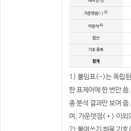
띄어 쓴 것
3)
가운뎃점(·)
4)
미분석
합산
기호 중복
합계
1) 붙임표(-)는 독립
한 표제어에 한 번만 씀
종 분석 결과만 보여 줌
며, 가운뎃점(•) 이외
2) 붙여쓰기 허용 기호