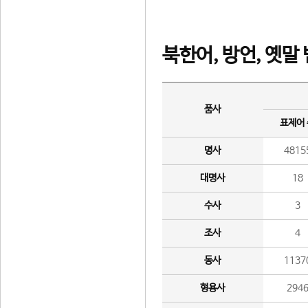
북한어, 방언, 옛말
품사
표제어
명사
4815
대명사
18
수사
3
조사
4
동사
1137
형용사
294