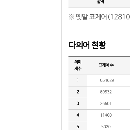
합계
※ 옛말 표제어(1281
다의어 현황
의미
표제어 수
개수
1
1054629
2
89532
3
26601
4
11460
5
5020