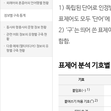
외래어와 혼종어의 언어명별 현황
1) 독립된 단어로 인정
정보별 구축 통계
표제어도 모두 ‘단어’에
동사와 형용사의 문형 정보 현황
2) ‘구’는 띄어 쓴 표
관련 어휘 정보의 유형별 구축 현
황
함함.
다중 매체(멀티미디어) 정보의 유
형별 구축 현황
표제어 분석 기호별
기호
1)
붙임표(-)
2)
붙여쓰기 허용 기호(^)