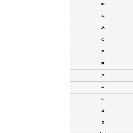
ㅃ
ㅅ
ㅆ
ㅇ
ㅈ
ㅉ
ㅊ
ㅋ
ㅌ
ㅍ
ㅎ