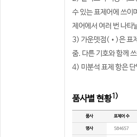
수 있는 표제어에 쓰이며
제어에서 여러 번 나타날
3) 가운뎃점(•)은 표
줌. 다른 기호와 함께 쓰
4) 미분석 표제 항은 
1)
품사별 현황
품사
표제어 수
명사
584657