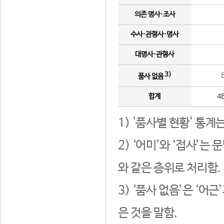
의존 명사·조사
수사·관형사·명사
대명사·관형사
3)
품사 없음
합계
4
1) '품사별 현황' 통계
2) ‘어미’와 ‘접사’
와 같은 층위로 처리함.
3) ‘품사 없음’은 ‘어
은 것을 말함.