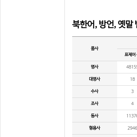
북한어, 방언, 옛말
품사
표제어
명사
4815
대명사
18
수사
3
조사
4
동사
1137
형용사
294