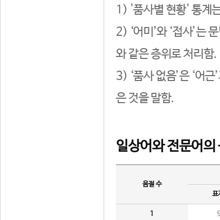
1) '품사별 현황' 통계
2) ‘어미’와 ‘접사’
와 같은 층위로 처리함.
3) ‘품사 없음’은 ‘어
은 것을 말함.
일상어와 전문어의 
음절 수
표
1