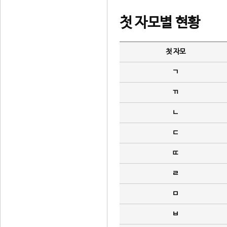
첫 자모별 현황
첫 자모
ㄱ
ㄲ
ㄴ
ㄷ
ㄸ
ㄹ
ㅁ
ㅂ