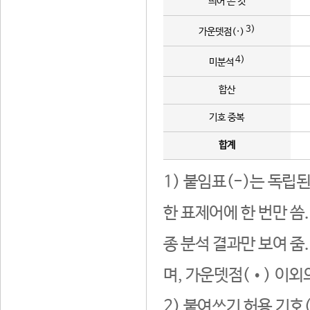
띄어 쓴 것
3)
가운뎃점(·)
4)
미분석
합산
기호 중복
합계
1) 붙임표(-)는 독립
한 표제어에 한 번만 씀
종 분석 결과만 보여 줌
며, 가운뎃점(•) 이외
2) 붙여쓰기 허용 기호