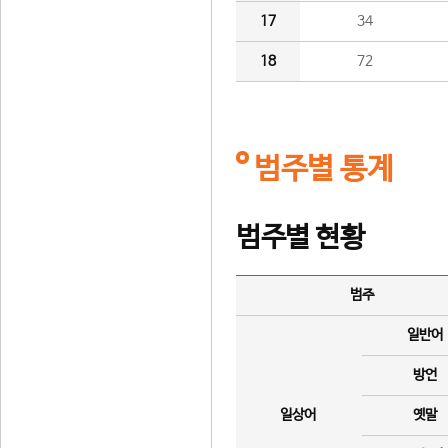
17
34
18
72
범주별 통계
범주별 현황
범주
일반어
방언
일상어
옛말