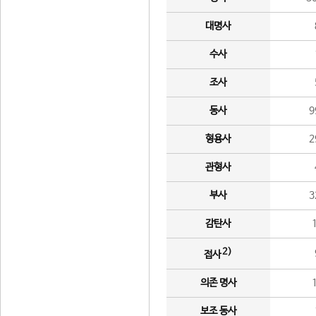
대명사
수사
조사
동사
9
형용사
2
관형사
부사
3
감탄사
2)
접사
의존 명사
보조 동사