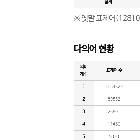
합계
※ 옛말 표제어(1281
다의어 현황
의미
표제어 수
개수
1
1054629
2
89532
3
26601
4
11460
5
5020