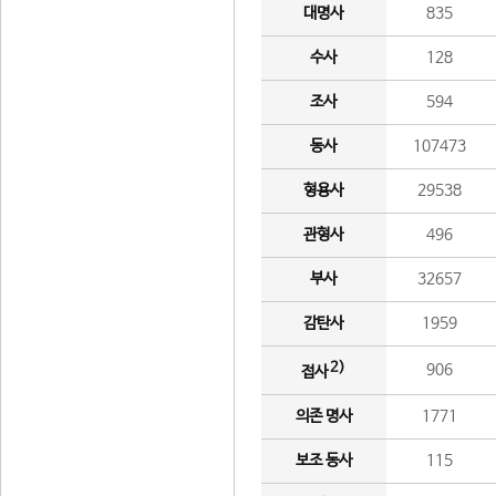
대명사
835
수사
128
조사
594
동사
107473
형용사
29538
관형사
496
부사
32657
감탄사
1959
2)
906
접사
의존 명사
1771
보조 동사
115