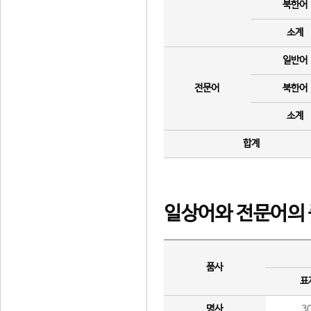
북한어
소계
일반어
전문어
북한어
소계
합계
일상어와 전문어의 
품사
표
명사
3