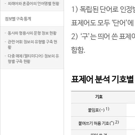
외래어와 혼종어의 언어명별 현황
1) 독립된 단어로 인정
정보별 구축 통계
표제어도 모두 ‘단어’에
동사와 형용사의 문형 정보 현황
2) ‘구’는 띄어 쓴 표
관련 어휘 정보의 유형별 구축 현
황
함함.
다중 매체(멀티미디어) 정보의 유
형별 구축 현황
표제어 분석 기호별
기호
1)
붙임표(-)
2)
붙여쓰기 허용 기호(^)