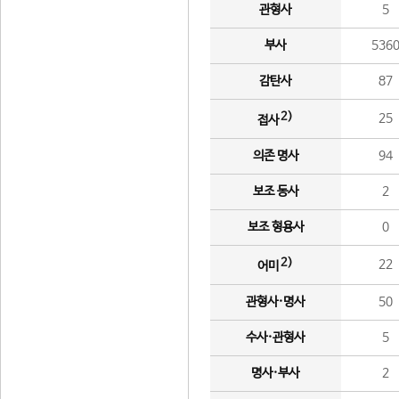
관형사
5
부사
536
감탄사
87
2)
25
접사
의존 명사
94
보조 동사
2
보조 형용사
0
2)
22
어미
관형사·명사
50
수사·관형사
5
명사·부사
2