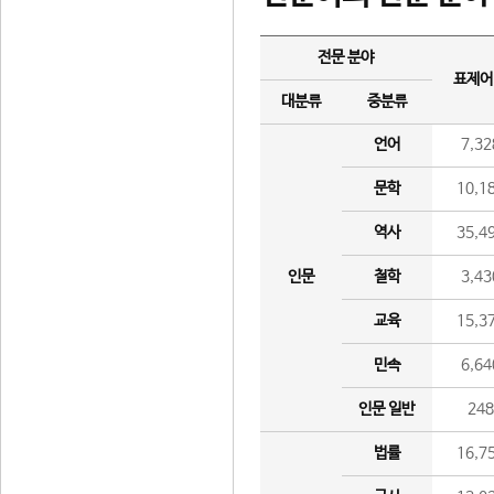
전문 분야
표제어
대분류
중분류
언어
7,32
문학
10,1
역사
35,4
인문
철학
3,43
교육
15,3
민속
6,64
인문 일반
24
법률
16,7