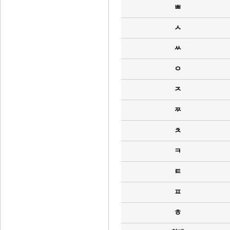
ㅃ
ㅅ
ㅆ
ㅇ
ㅈ
ㅉ
ㅊ
ㅋ
ㅌ
ㅍ
ㅎ