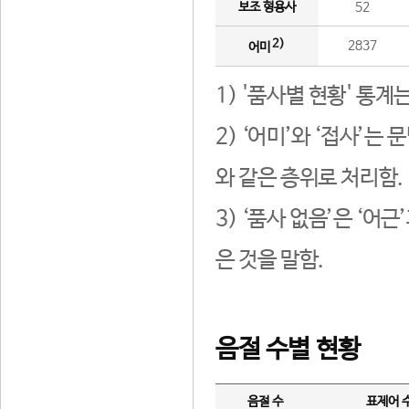
보조 형용사
52
2)
2837
어미
1) '품사별 현황' 통계
2) ‘어미’와 ‘접사’
와 같은 층위로 처리함.
3) ‘품사 없음’은 ‘어
은 것을 말함.
음절 수별 현황
음절 수
표제어 