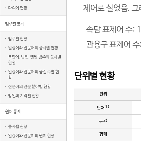
제어로 실었음. 그
다의어 현황
범주별 통계
속담 표제어 수: 1
범주별 현황
관용구 표제어 수:
일상어와 전문어의 품사별 현황
북한어, 방언, 옛말 범주의 품사별
현황
일상어와 전문어의 음절 수별 현
단위별 현황
황
전문어의 전문 분야별 현황
단위
방언의 지역별 현황
1)
단어
원어 통계
2)
구
품사별 현황
합계
일상어와 전문어의 원어 현황