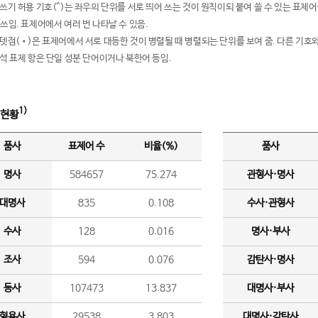
여쓰기 허용 기호(^)는 좌우의 단위를 서로 띄어 쓰는 것이 원칙이되 붙여 쓸 수 있는 표
 쓰임. 표제어에서 여러 번 나타날 수 있음.
운뎃점(•)은 표제어에서 서로 대등한 것이 병렬될 때 병렬되는 단위를 보여 줌. 다른 기호와
분석 표제 항은 단일 성분 단어이거나 북한어 등임.
1)
 현황
품사
표제어 수
비율(%)
품사
명사
584657
75.274
관형사·명사
대명사
835
0.108
수사·관형사
수사
128
0.016
명사·부사
조사
594
0.076
감탄사·명사
동사
107473
13.837
대명사·부사
형용사
29538
3.803
대명사·감탄사