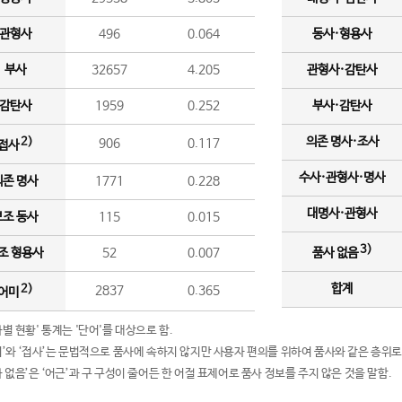
관형사
496
0.064
동사·형용사
부사
32657
4.205
관형사·감탄사
감탄사
1959
0.252
부사·감탄사
의존 명사·조사
2)
906
0.117
접사
수사·관형사·명사
의존 명사
1771
0.228
대명사·관형사
보조 동사
115
0.015
3)
조 형용사
52
0.007
품사 없음
합계
2)
2837
0.365
어미
품사별 현황' 통계는 '단어'를 대상으로 함.
어미’와 ‘접사’는 문법적으로 품사에 속하지 않지만 사용자 편의를 위하여 품사와 같은 층위로
품사 없음’은 ‘어근’과 구 구성이 줄어든 한 어절 표제어로 품사 정보를 주지 않은 것을 말함.