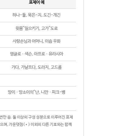
표제어 예
하나-둘, 묵은-지, 도긴-개긴
윗몸^일으키기, 고가^도로
사랑손님과 어머니, 이솝 우화
앵글로ㆍ색슨, 아프로ㆍ유라시아
가다, 가냘프다, 도라지, 고드름
망이ㆍ망소이의^난, 니만ㆍ피크-병
 번만 씀. 둘 이상의 구성 성분으로 이루어진 표제
않으며, 가운뎃점(•) 이외의 다른 기호와는 함께