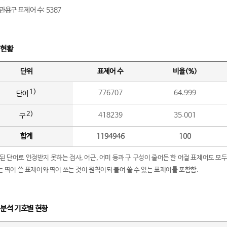
관용구 표제어 수: 5387
 현황
단위
표제어 수
비율(%)
1)
776707
64.999
단어
2)
418239
35.001
구
합계
1194946
100
립된 단어로 인정받지 못하는 접사, 어근, 어미 등과 구 구성이 줄어든 한 어절 표제어도 모두
구’는 띄어 쓴 표제어와 띄어 쓰는 것이 원칙이되 붙여 쓸 수 있는 표제어를 포함함.
 분석 기호별 현황