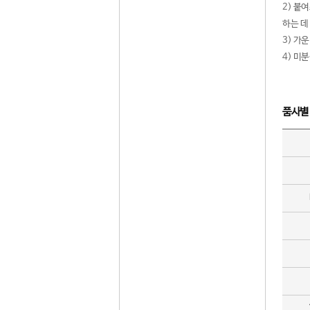
2) 붙
하는 데
3) 가
4) 미
품사별