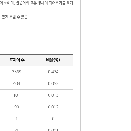
제어에 쓰이며, 전문어와 고유 명사의 띄어쓰기를 표기
 함께 쓰일 수 있음.
표제어 수
비율(%)
3369
0.434
404
0.052
101
0.013
90
0.012
1
0
4
0.001