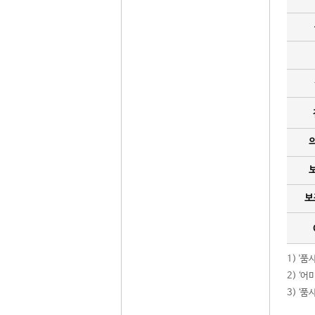
보
1) '
2) ‘
3) ‘