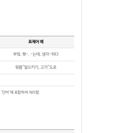
표제어 예
부엌, 햇-, -는데, 생각-하다
윗몸^일으키기, 고가^도로
 ‘단어’에 포함하여 처리함.