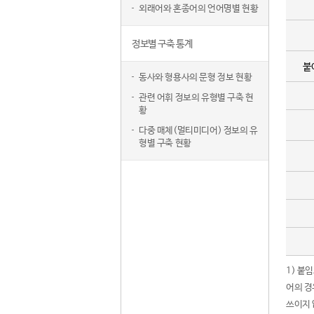
외래어와 혼종어의 언어명별 현황
정보별 구축 통계
붙
동사와 형용사의 문형 정보 현황
관련 어휘 정보의 유형별 구축 현
황
다중 매체(멀티미디어) 정보의 유
형별 구축 현황
1) 붙
어의 경
쓰이지 