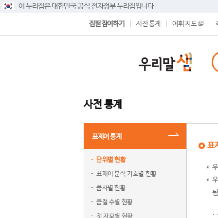
이 누리집은 대한민국 공식 전자정부 누리집입니다.
집필 참여하기
사전 통계
어휘 지도
사전 통계
표제어 통계
표
단위별 현황
우
표제어 분석 기호별 현황
우
품사별 현황
됨
음절 수별 현황
첫 자모별 현황