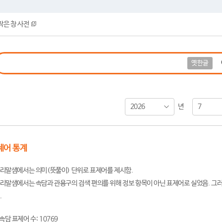
작은 창 사전
옛한글
2026
7
년
제어 통계
리말샘에서는 의미(뜻풀이) 단위로 표제어를 제시함.
리말샘에서는 속담과 관용구의 검색 편의를 위해 정보 항목이 아닌 표제어로 실었음. 그러
.
속담 표제어 수: 10769