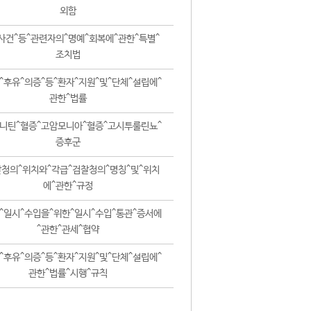
외함
사건^등^관련자의^명예^회복에^관한^특별^
조치법
^후유^의증^등^환자^지원^및^단체^설립에^
관한^법률
니틴^혈증^고암모니아^혈증^고시투룰린뇨^
증후군
청의^위치와^각급^검찰청의^명칭^및^위치
에^관한^규정
^일시^수입을^위한^일시^수입^통관^증서에
^관한^관세^협약
^후유^의증^등^환자^지원^및^단체^설립에^
관한^법률^시행^규칙