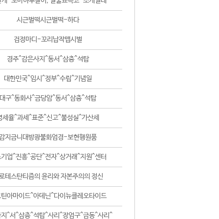
날개-꼬마하루살이, 털줄뾰족코-조개벌레
시근벌떡시근벌떡-하다
검정마디-꼬리납작맵시벌
경주^감은사지^동서^삼층^석탑
대한민국^임시^정부^수립^기념일
대구^동화사^금당암^동서^삼층^석탑
영세율^과세^표준^신고^불성실^가산세
감지금니대방광불화엄경-보현행원품
기업^진흥^공단^전자^상거래^지원^센터
로테스탄티즘의 윤리와 자본주의의 정신
코틴아마이드^아데닌^다이뉴클레오타이드
지^서^삼층^석탑^사리^장엄구^금동^사리^