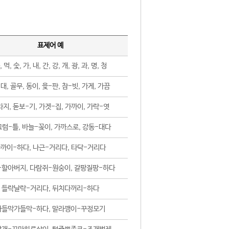
표제어 예
, 먹, 숯, 가, 내, 간, 강, 개, 광, 과, 명, 청
대, 골무, 동이, 윷-판, 참-빗, 가게, 가끔
지, 돋보-기, 가겟-집, 가까이, 가락-엿
럼-틀, 바늘-꽂이, 가까스로, 강동-대다
까이-하다, 나근-거리다, 타닥-거리다
-할아버지, 다람쥐-원숭이, 갈팡질팡-하다
들락날락-거리다, 뒤치다꺼리-하다
가들막가들막-하다, 말라깽이-꾸정모기