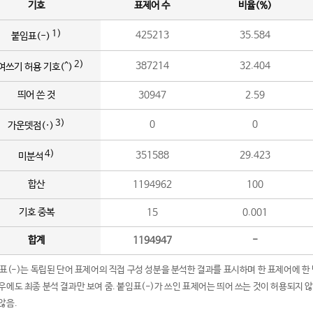
기호
표제어 수
비율(%)
1)
425213
35.584
붙임표(-)
2)
387214
32.404
여쓰기 허용 기호(^)
띄어 쓴 것
30947
2.59
3)
0
0
가운뎃점(·)
4)
351588
29.423
미분석
합산
1194962
100
기호 중복
15
0.001
합계
1194947
-
임표(-)는 독립된 단어 표제어의 직접 구성 성분을 분석한 결과를 표시하며 한 표제어에 한
우에도 최종 분석 결과만 보여 줌. 붙임표(-)가 쓰인 표제어는 띄어 쓰는 것이 허용되지 
않음.