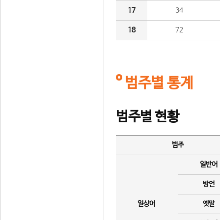
17
34
18
72
범주별 통계
범주별 현황
범주
일반어
방언
일상어
옛말