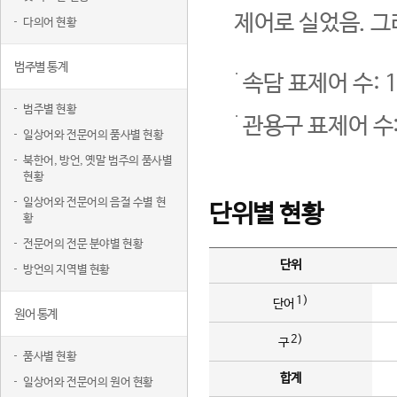
제어로 실었음. 그
다의어 현황
범주별 통계
속담 표제어 수: 1
범주별 현황
관용구 표제어 수:
일상어와 전문어의 품사별 현황
북한어, 방언, 옛말 범주의 품사별
현황
일상어와 전문어의 음절 수별 현
단위별 현황
황
전문어의 전문 분야별 현황
단위
방언의 지역별 현황
1)
단어
원어 통계
2)
구
품사별 현황
합계
일상어와 전문어의 원어 현황