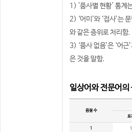
1) '품사별 현황' 통계
2) ‘어미’와 ‘접사’
와 같은 층위로 처리함.
3) ‘품사 없음’은 ‘어
은 것을 말함.
일상어와 전문어의 
음절 수
표
1