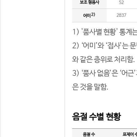
보조 형용사
52
2)
2837
어미
1) '품사별 현황' 통계
2) ‘어미’와 ‘접사’
와 같은 층위로 처리함.
3) ‘품사 없음’은 ‘어
은 것을 말함.
음절 수별 현황
음절 수
표제어 