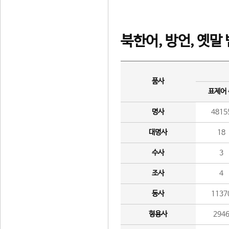
북한어, 방언, 옛말
품사
표제어
명사
4815
대명사
18
수사
3
조사
4
동사
1137
형용사
294