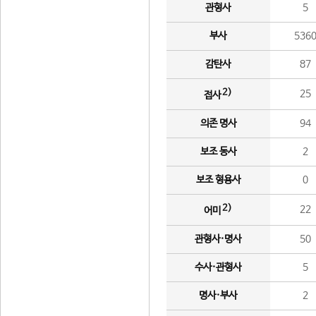
관형사
5
부사
536
감탄사
87
2)
25
접사
의존 명사
94
보조 동사
2
보조 형용사
0
2)
22
어미
관형사·명사
50
수사·관형사
5
명사·부사
2