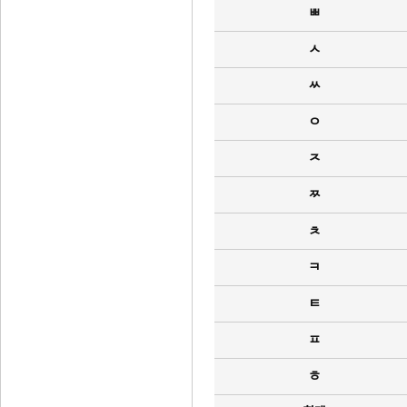
ㅃ
ㅅ
ㅆ
ㅇ
ㅈ
ㅉ
ㅊ
ㅋ
ㅌ
ㅍ
ㅎ