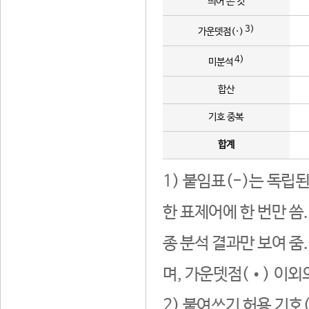
띄어 쓴 것
3)
가운뎃점(·)
4)
미분석
합산
기호 중복
합계
1) 붙임표(-)는 독립
한 표제어에 한 번만 씀
종 분석 결과만 보여 줌
며, 가운뎃점(•) 이외
2) 붙여쓰기 허용 기호