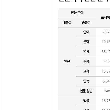
전문 분야
표제어
대분류
중분류
언어
7,32
문학
10,1
역사
35,4
인문
철학
3,43
교육
15,3
민속
6,64
인문 일반
24
법률
16,7