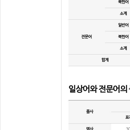
북한어
소계
일반어
전문어
북한어
소계
합계
일상어와 전문어의 
품사
표
명사
3