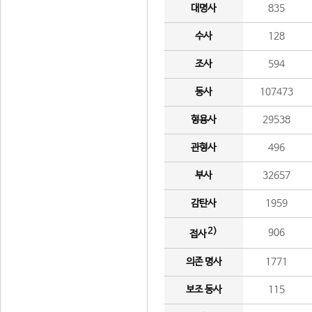
대명사
835
수사
128
조사
594
동사
107473
형용사
29538
관형사
496
부사
32657
감탄사
1959
2)
906
접사
의존 명사
1771
보조 동사
115