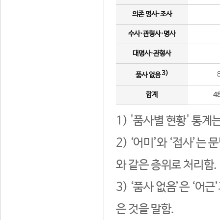
의존 명사·조사
수사·관형사·명사
대명사·관형사
3)
품사 없음
합계
4
1) '품사별 현황' 통계
2) ‘어미’와 ‘접사’
와 같은 층위로 처리함.
3) ‘품사 없음’은 ‘어
은 것을 말함.