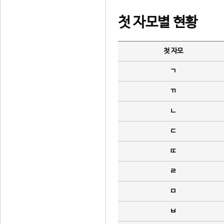
첫 자모별 현황
첫 자모
ㄱ
ㄲ
ㄴ
ㄷ
ㄸ
ㄹ
ㅁ
ㅂ