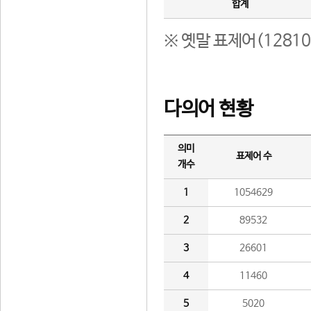
합계
※ 옛말 표제어(1281
다의어 현황
의미
표제어 수
개수
1
1054629
2
89532
3
26601
4
11460
5
5020