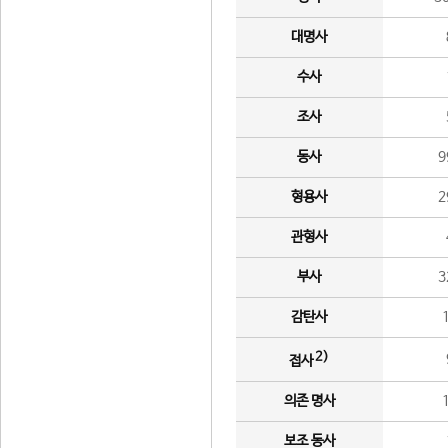
대명사
수사
조사
동사
9
형용사
2
관형사
부사
3
감탄사
2)
접사
의존 명사
보조 동사