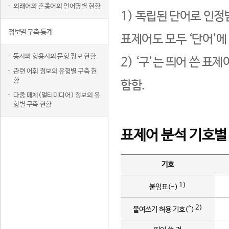
외래어와 혼종어의 언어명별 현황
1) 독립된 단어로 인정
정보별 구축 통계
표제어도 모두 ‘단어’에
동사와 형용사의 문형 정보 현황
2) ‘구’는 띄어 쓴 표
관련 어휘 정보의 유형별 구축 현
황
함함.
다중 매체(멀티미디어) 정보의 유
형별 구축 현황
표제어 분석 기호별
기호
1)
붙임표(-)
2)
붙여쓰기 허용 기호(^)