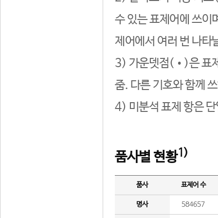
수 있는 표제어에 쓰이며
제어에서 여러 번 나타날
3) 가운뎃점(•)은 표
줌. 다른 기호와 함께 쓰
4) 미분석 표제 항은 
1)
품사별 현황
품사
표제어 수
명사
584657