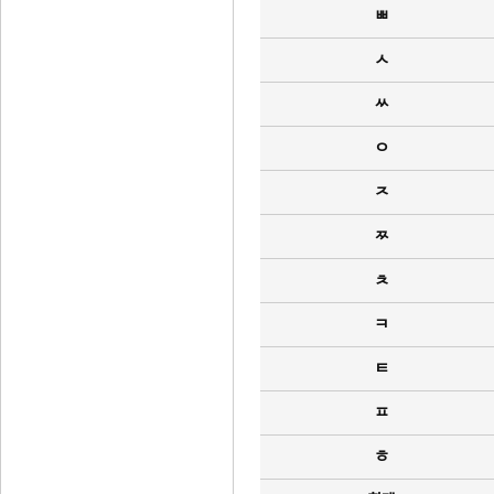
ㅃ
ㅅ
ㅆ
ㅇ
ㅈ
ㅉ
ㅊ
ㅋ
ㅌ
ㅍ
ㅎ