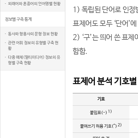
외래어와 혼종어의 언어명별 현황
1) 독립된 단어로 인정
정보별 구축 통계
표제어도 모두 ‘단어’에
동사와 형용사의 문형 정보 현황
2) ‘구’는 띄어 쓴 표
관련 어휘 정보의 유형별 구축 현
황
함함.
다중 매체(멀티미디어) 정보의 유
형별 구축 현황
표제어 분석 기호별
기호
1)
붙임표(-)
2)
붙여쓰기 허용 기호(^)