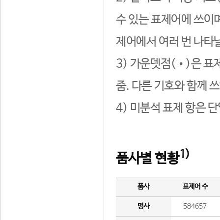
수 있는 표제어에 쓰이며
제어에서 여러 번 나타날
3) 가운뎃점(•)은 표
줌. 다른 기호와 함께 쓰
4) 미분석 표제 항은 
1)
품사별 현황
품사
표제어 수
명사
584657