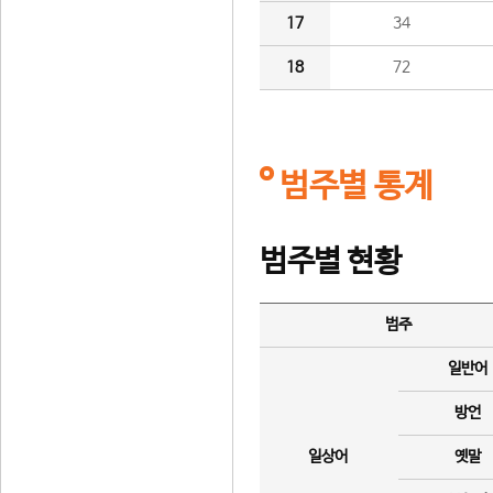
17
34
18
72
범주별 통계
범주별 현황
범주
일반어
방언
일상어
옛말