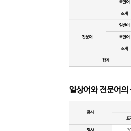
북한어
소계
일반어
전문어
북한어
소계
합계
일상어와 전문어의 
품사
표
명사
3