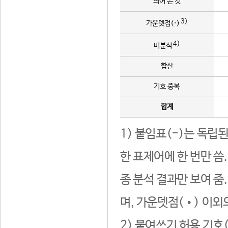
띄어 쓴 것
3)
가운뎃점(·)
4)
미분석
합산
기호 중복
합계
1) 붙임표(-)는 독립
한 표제어에 한 번만 씀
종 분석 결과만 보여 줌
며, 가운뎃점(•) 이외
2) 붙여쓰기 허용 기호