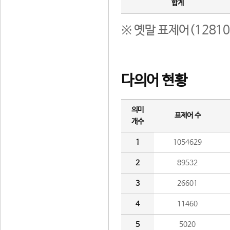
합계
※ 옛말 표제어(1281
다의어 현황
의미
표제어 수
개수
1
1054629
2
89532
3
26601
4
11460
5
5020