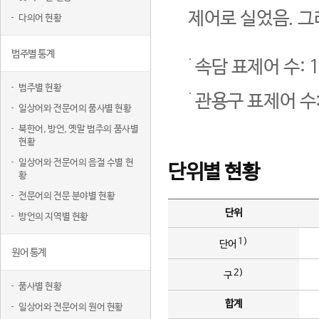
제어로 실었음. 그
다의어 현황
범주별 통계
속담 표제어 수: 1
범주별 현황
관용구 표제어 수:
일상어와 전문어의 품사별 현황
북한어, 방언, 옛말 범주의 품사별
현황
일상어와 전문어의 음절 수별 현
단위별 현황
황
전문어의 전문 분야별 현황
단위
방언의 지역별 현황
1)
단어
원어 통계
2)
구
품사별 현황
합계
일상어와 전문어의 원어 현황