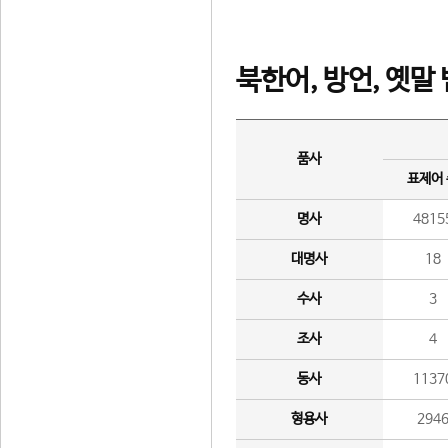
북한어, 방언, 옛말
품사
표제어
명사
4815
대명사
18
수사
3
조사
4
동사
1137
형용사
294