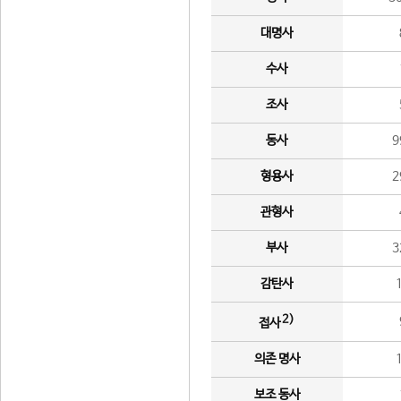
대명사
수사
조사
동사
9
형용사
2
관형사
부사
3
감탄사
2)
접사
의존 명사
보조 동사