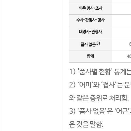
의존 명사·조사
수사·관형사·명사
대명사·관형사
3)
품사 없음
합계
4
1) '품사별 현황' 통계
2) ‘어미’와 ‘접사’
와 같은 층위로 처리함.
3) ‘품사 없음’은 ‘어
은 것을 말함.