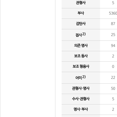
관형사
5
부사
536
감탄사
87
2)
25
접사
의존 명사
94
보조 동사
2
보조 형용사
0
2)
22
어미
관형사·명사
50
수사·관형사
5
명사·부사
2