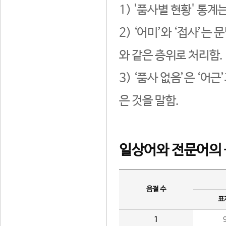
1) '품사별 현황' 통계
2) ‘어미’와 ‘접사’
와 같은 층위로 처리함.
3) ‘품사 없음’은 ‘어
은 것을 말함.
일상어와 전문어의 
음절 수
표
1