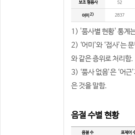
보조 형용사
52
2)
2837
어미
1) '품사별 현황' 통계
2) ‘어미’와 ‘접사’
와 같은 층위로 처리함.
3) ‘품사 없음’은 ‘어
은 것을 말함.
음절 수별 현황
음절 수
표제어 