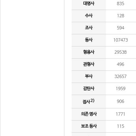
대명사
835
수사
128
조사
594
동사
107473
형용사
29538
관형사
496
부사
32657
감탄사
1959
2)
906
접사
의존 명사
1771
보조 동사
115