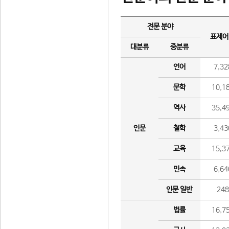
전문 분야
표제어
대분류
중분류
언어
7,32
문학
10,1
역사
35,4
인문
철학
3,43
교육
15,3
민속
6,64
인문 일반
24
법률
16,7