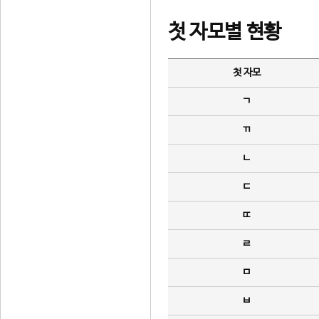
첫 자모별 현황
첫 자모
ㄱ
ㄲ
ㄴ
ㄷ
ㄸ
ㄹ
ㅁ
ㅂ