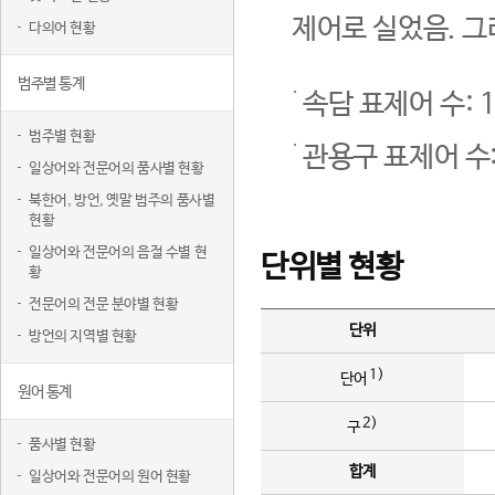
제어로 실었음. 그
다의어 현황
범주별 통계
속담 표제어 수: 1
범주별 현황
관용구 표제어 수:
일상어와 전문어의 품사별 현황
북한어, 방언, 옛말 범주의 품사별
현황
일상어와 전문어의 음절 수별 현
단위별 현황
황
전문어의 전문 분야별 현황
단위
방언의 지역별 현황
1)
단어
원어 통계
2)
구
품사별 현황
합계
일상어와 전문어의 원어 현황