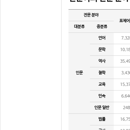
전문 분야
표제어
대분류
중분류
언어
7,32
문학
10,1
역사
35,4
인문
철학
3,43
교육
15,3
민속
6,64
인문 일반
24
법률
16,7