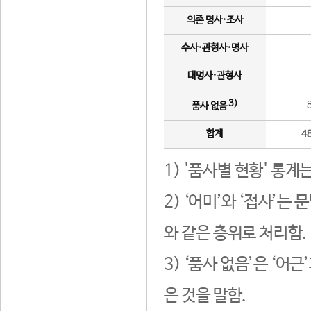
의존 명사·조사
수사·관형사·명사
대명사·관형사
3)
품사 없음
합계
4
1) '품사별 현황' 통계
2) ‘어미’와 ‘접사’
와 같은 층위로 처리함.
3) ‘품사 없음’은 ‘어
은 것을 말함.