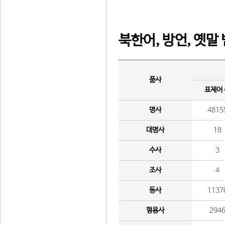
북한어, 방언, 옛말
품사
표제어
명사
4815
대명사
18
수사
3
조사
4
동사
1137
형용사
294