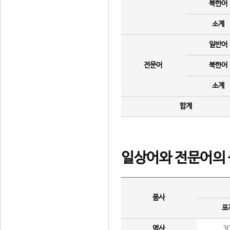
북한어
소계
일반어
전문어
북한어
소계
합계
일상어와 전문어의 
품사
표
명사
3