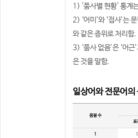
1) '품사별 현황' 통계
2) ‘어미’와 ‘접사’
와 같은 층위로 처리함.
3) ‘품사 없음’은 ‘어
은 것을 말함.
일상어와 전문어의 
음절 수
표
1