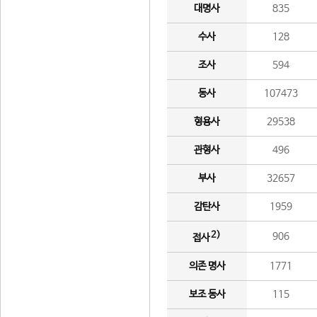
대명사
835
수사
128
조사
594
동사
107473
형용사
29538
관형사
496
부사
32657
감탄사
1959
2)
906
접사
의존 명사
1771
보조 동사
115