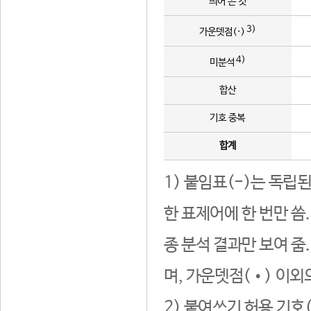
띄어 쓴 것
3)
가운뎃점(·)
4)
미분석
합산
기호 중복
합계
1) 붙임표(-)는 독립
한 표제어에 한 번만 씀
종 분석 결과만 보여 줌
며, 가운뎃점(•) 이외
2) 붙여쓰기 허용 기호