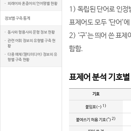
외래어와 혼종어의 언어명별 현황
1) 독립된 단어로 인정
정보별 구축 통계
표제어도 모두 ‘단어’에
동사와 형용사의 문형 정보 현황
2) ‘구’는 띄어 쓴 표
관련 어휘 정보의 유형별 구축 현
황
함함.
다중 매체(멀티미디어) 정보의 유
형별 구축 현황
표제어 분석 기호별
기호
1)
붙임표(-)
2)
붙여쓰기 허용 기호(^)