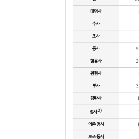
대명사
수사
조사
동사
9
형용사
2
관형사
부사
3
감탄사
2)
접사
의존 명사
보조 동사