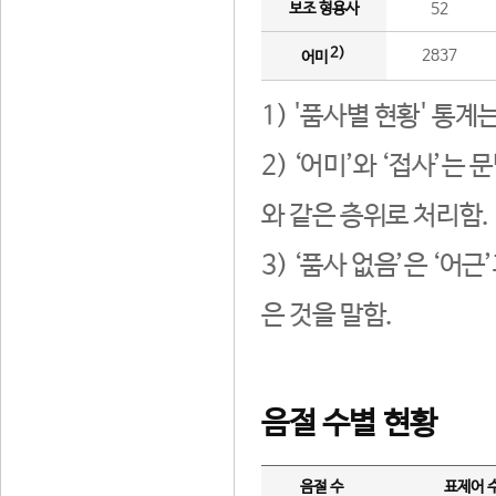
보조 형용사
52
2)
2837
어미
1) '품사별 현황' 통계
2) ‘어미’와 ‘접사’
와 같은 층위로 처리함.
3) ‘품사 없음’은 ‘어
은 것을 말함.
음절 수별 현황
음절 수
표제어 