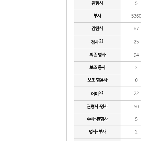
관형사
5
부사
536
감탄사
87
2)
25
접사
의존 명사
94
보조 동사
2
보조 형용사
0
2)
22
어미
관형사·명사
50
수사·관형사
5
명사·부사
2