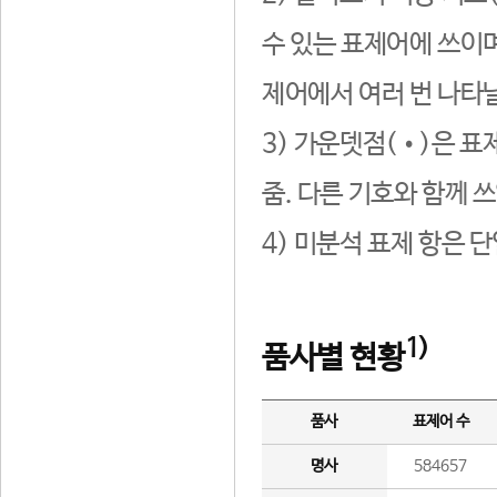
수 있는 표제어에 쓰이며
제어에서 여러 번 나타날
3) 가운뎃점(•)은 표
줌. 다른 기호와 함께 쓰
4) 미분석 표제 항은 
1)
품사별 현황
품사
표제어 수
명사
584657