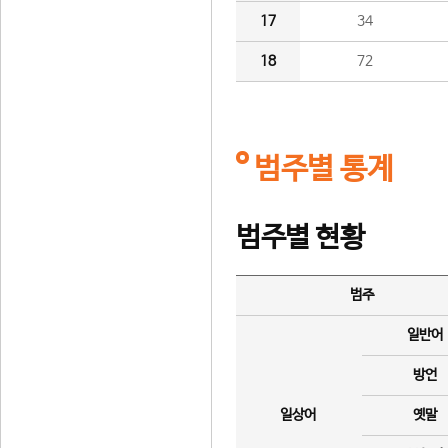
17
34
18
72
범주별 통계
범주별 현황
범주
일반어
방언
일상어
옛말