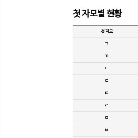
첫 자모별 현황
첫 자모
ㄱ
ㄲ
ㄴ
ㄷ
ㄸ
ㄹ
ㅁ
ㅂ