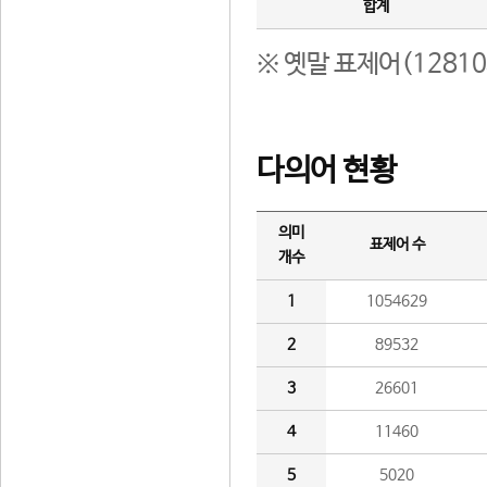
합계
※ 옛말 표제어(1281
다의어 현황
의미
표제어 수
개수
1
1054629
2
89532
3
26601
4
11460
5
5020