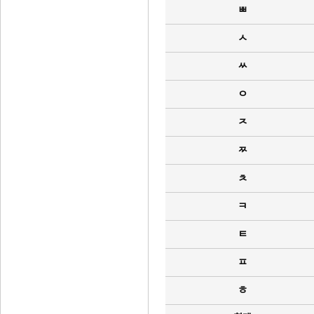
ㅃ
ㅅ
ㅆ
ㅇ
ㅈ
ㅉ
ㅊ
ㅋ
ㅌ
ㅍ
ㅎ