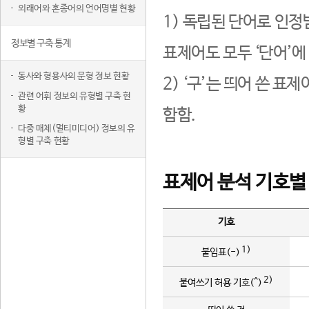
외래어와 혼종어의 언어명별 현황
1) 독립된 단어로 인정
정보별 구축 통계
표제어도 모두 ‘단어’에
동사와 형용사의 문형 정보 현황
2) ‘구’는 띄어 쓴 표
관련 어휘 정보의 유형별 구축 현
황
함함.
다중 매체(멀티미디어) 정보의 유
형별 구축 현황
표제어 분석 기호별
기호
1)
붙임표(-)
2)
붙여쓰기 허용 기호(^)