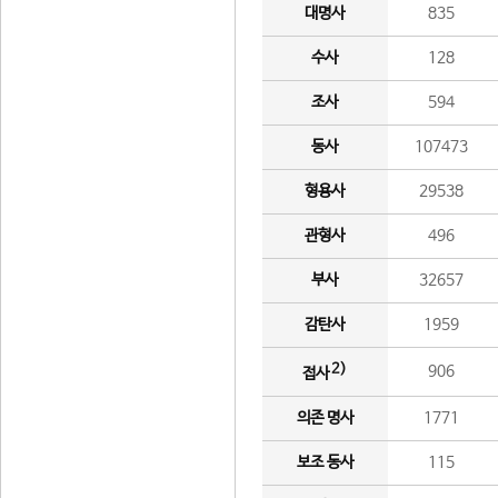
대명사
835
수사
128
조사
594
동사
107473
형용사
29538
관형사
496
부사
32657
감탄사
1959
2)
906
접사
의존 명사
1771
보조 동사
115