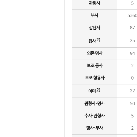
관형사
5
부사
536
감탄사
87
2)
25
접사
의존 명사
94
보조 동사
2
보조 형용사
0
2)
22
어미
관형사·명사
50
수사·관형사
5
명사·부사
2