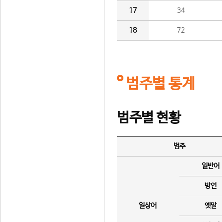
17
34
18
72
범주별 통계
범주별 현황
범주
일반어
방언
일상어
옛말