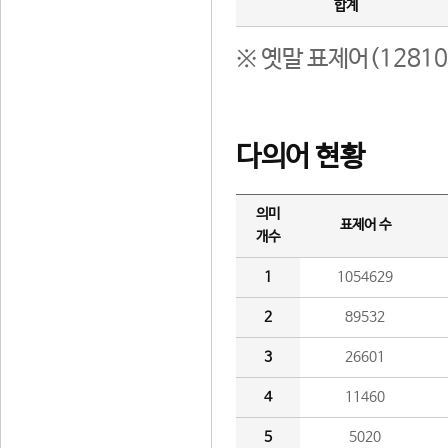
합계
※ 옛말 표제어(1281
다의어 현황
의미
표제어 수
개수
1
1054629
2
89532
3
26601
4
11460
5
5020