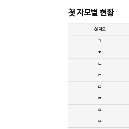
첫 자모별 현황
첫 자모
ㄱ
ㄲ
ㄴ
ㄷ
ㄸ
ㄹ
ㅁ
ㅂ