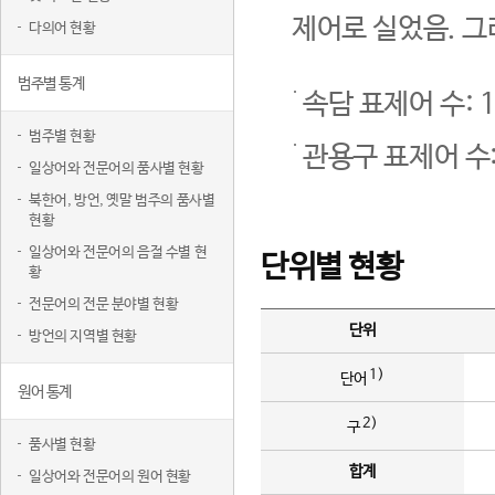
제어로 실었음. 그
다의어 현황
범주별 통계
속담 표제어 수: 1
범주별 현황
관용구 표제어 수:
일상어와 전문어의 품사별 현황
북한어, 방언, 옛말 범주의 품사별
현황
일상어와 전문어의 음절 수별 현
단위별 현황
황
전문어의 전문 분야별 현황
단위
방언의 지역별 현황
1)
단어
원어 통계
2)
구
품사별 현황
합계
일상어와 전문어의 원어 현황