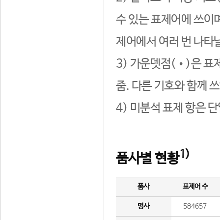
수 있는 표제어에 쓰이며
제어에서 여러 번 나타날
3) 가운뎃점(•)은 표
줌. 다른 기호와 함께 쓰
4) 미분석 표제 항은 
1)
품사별 현황
품사
표제어 수
명사
584657