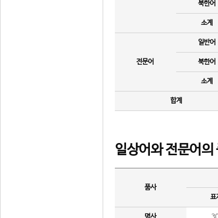
북한어
소계
일반어
전문어
북한어
소계
합계
일상어와 전문어의 
품사
표
명사
3