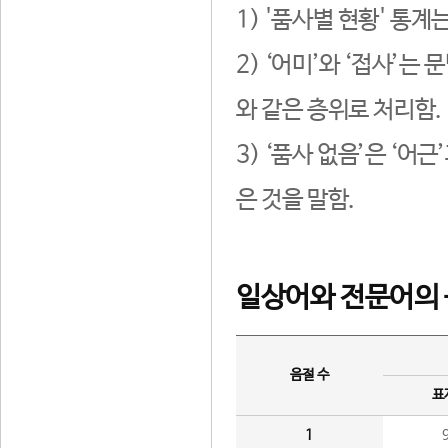
1) '품사별 현황' 통계
2) ‘어미’와 ‘접사’
와 같은 층위로 처리함.
3) ‘품사 없음’은 ‘어
은 것을 말함.
일상어와 전문어의 
음절 수
표
1