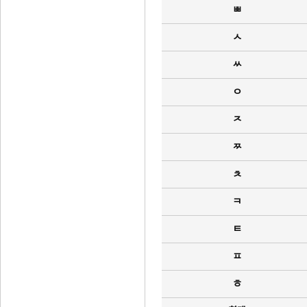
ㅃ
ㅅ
ㅆ
ㅇ
ㅈ
ㅉ
ㅊ
ㅋ
ㅌ
ㅍ
ㅎ