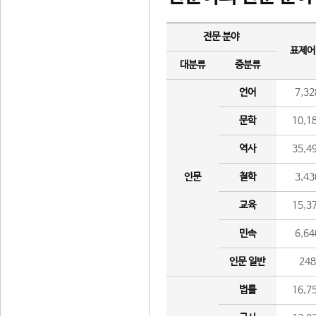
전문 분야
표제어
대분류
중분류
언어
7,32
문학
10,1
역사
35,4
인문
철학
3,43
교육
15,3
민속
6,64
인문 일반
24
법률
16,7