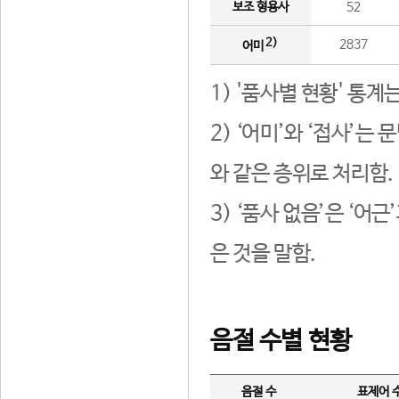
보조 형용사
52
2)
2837
어미
1) '품사별 현황' 통계
2) ‘어미’와 ‘접사’
와 같은 층위로 처리함.
3) ‘품사 없음’은 ‘어
은 것을 말함.
음절 수별 현황
음절 수
표제어 