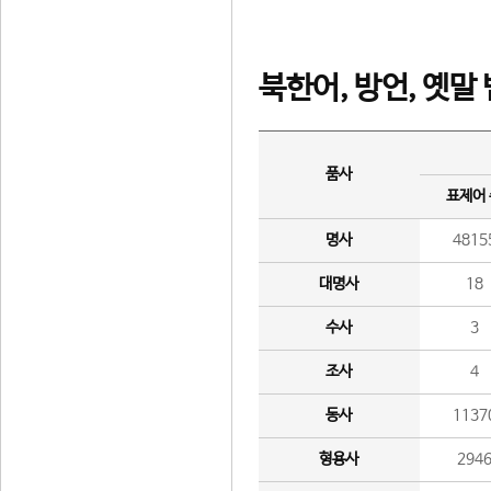
북한어, 방언, 옛말
품사
표제어
명사
4815
대명사
18
수사
3
조사
4
동사
1137
형용사
294