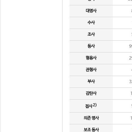
대명사
수사
조사
동사
9
형용사
2
관형사
부사
3
감탄사
2)
접사
의존 명사
보조 동사