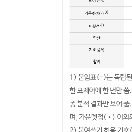
띄어 쓴 것
3)
가운뎃점(·)
4)
미분석
합산
기호 중복
합계
1) 붙임표(-)는 독립
한 표제어에 한 번만 씀
종 분석 결과만 보여 줌
며, 가운뎃점(•) 이외
2) 붙여쓰기 허용 기호