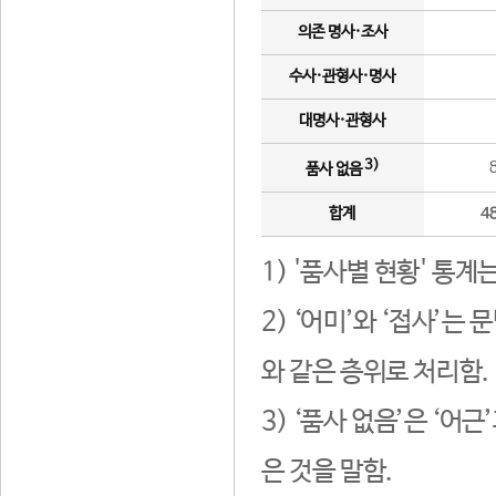
의존 명사·조사
수사·관형사·명사
대명사·관형사
3)
품사 없음
합계
4
1) '품사별 현황' 통계
2) ‘어미’와 ‘접사’
와 같은 층위로 처리함.
3) ‘품사 없음’은 ‘어
은 것을 말함.