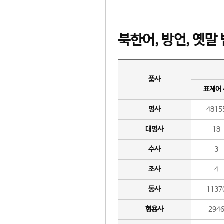
북한어, 방언, 옛말
품사
표제어
명사
4815
대명사
18
수사
3
조사
4
동사
1137
형용사
294