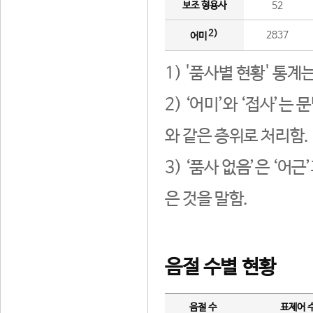
보조 형용사
52
2)
2837
어미
1) '품사별 현황' 통계
2) ‘어미’와 ‘접사’
와 같은 층위로 처리함.
3) ‘품사 없음’은 ‘어
은 것을 말함.
음절 수별 현황
음절 수
표제어 