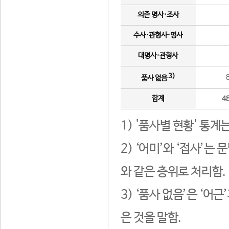
의존 명사·조사
수사·관형사·명사
대명사·관형사
3)
품사 없음
합계
4
1) '품사별 현황' 통계
2) ‘어미’와 ‘접사’
와 같은 층위로 처리함.
3) ‘품사 없음’은 ‘어
은 것을 말함.