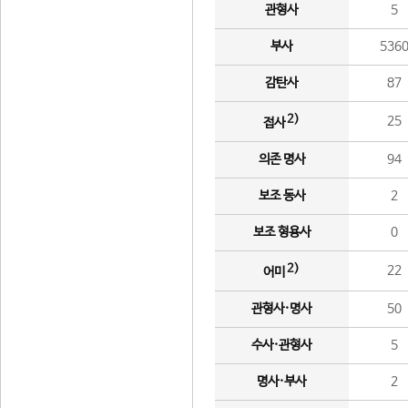
관형사
5
부사
536
감탄사
87
2)
25
접사
의존 명사
94
보조 동사
2
보조 형용사
0
2)
22
어미
관형사·명사
50
수사·관형사
5
명사·부사
2