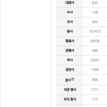
대명사
835
수사
128
조사
594
동사
107473
형용사
29538
관형사
496
부사
32657
감탄사
1959
2)
906
접사
의존 명사
1771
보조 동사
115