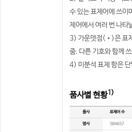
수 있는 표제어에 쓰이며
제어에서 여러 번 나타날
3) 가운뎃점(•)은 표
줌. 다른 기호와 함께 쓰
4) 미분석 표제 항은 
1)
품사별 현황
품사
표제어 수
명사
584657