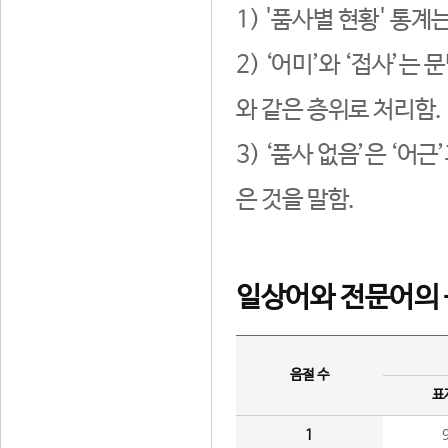
1) '품사별 현황' 통계
2) ‘어미’와 ‘접사’
와 같은 층위로 처리함.
3) ‘품사 없음’은 ‘어
은 것을 말함.
일상어와 전문어의 
음절 수
표
1