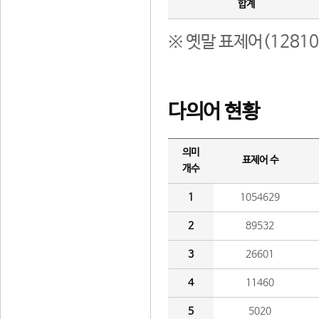
합계
※ 옛말 표제어(1281
다의어 현황
의미
표제어 수
개수
1
1054629
2
89532
3
26601
4
11460
5
5020