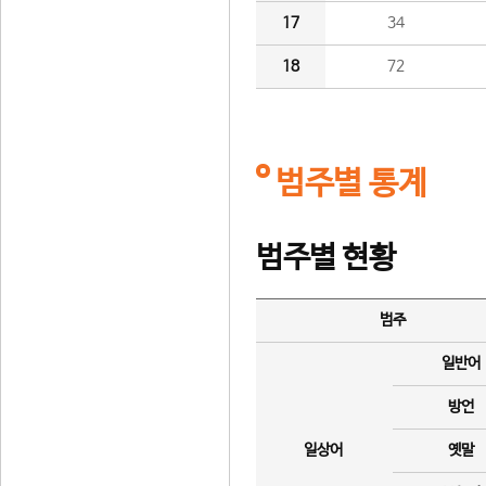
17
34
18
72
범주별 통계
범주별 현황
범주
일반어
방언
일상어
옛말