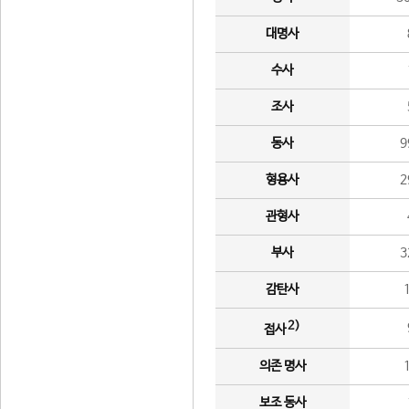
대명사
수사
조사
동사
9
형용사
2
관형사
부사
3
감탄사
2)
접사
의존 명사
보조 동사