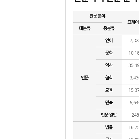
전문 분야
표제어
대분류
중분류
언어
7,32
문학
10,1
역사
35,4
인문
철학
3,43
교육
15,3
민속
6,64
인문 일반
24
법률
16,7