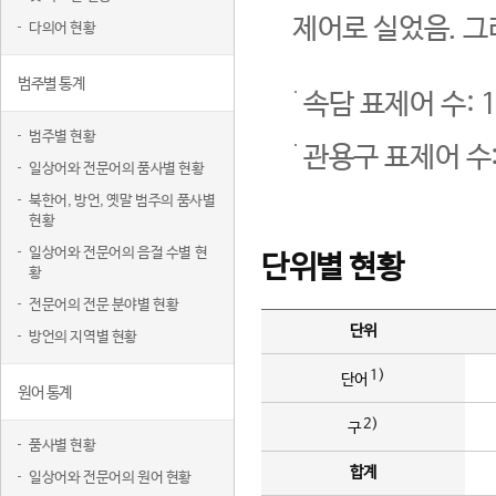
제어로 실었음. 그
다의어 현황
범주별 통계
속담 표제어 수: 1
범주별 현황
관용구 표제어 수:
일상어와 전문어의 품사별 현황
북한어, 방언, 옛말 범주의 품사별
현황
일상어와 전문어의 음절 수별 현
단위별 현황
황
전문어의 전문 분야별 현황
단위
방언의 지역별 현황
1)
단어
원어 통계
2)
구
품사별 현황
합계
일상어와 전문어의 원어 현황