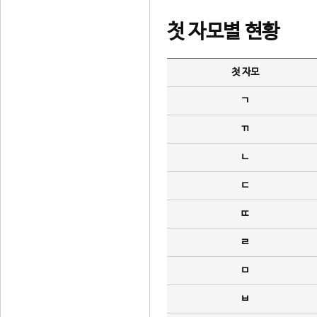
첫 자모별 현황
첫 자모
ㄱ
ㄲ
ㄴ
ㄷ
ㄸ
ㄹ
ㅁ
ㅂ