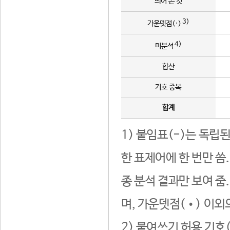
띄어 쓴 것
3)
가운뎃점(·)
4)
미분석
합산
기호 중복
합계
1) 붙임표(-)는 독립
한 표제어에 한 번만 씀
종 분석 결과만 보여 줌
며, 가운뎃점(•) 이외
2) 붙여쓰기 허용 기호