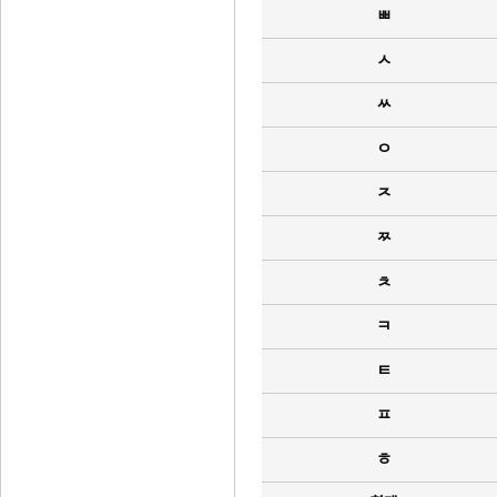
ㅃ
ㅅ
ㅆ
ㅇ
ㅈ
ㅉ
ㅊ
ㅋ
ㅌ
ㅍ
ㅎ