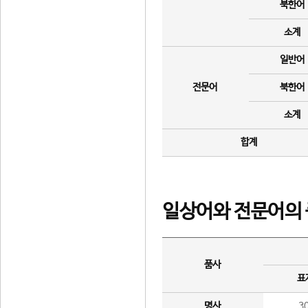
북한어
소계
일반어
전문어
북한어
소계
합계
일상어와 전문어의 
품사
표
명사
3