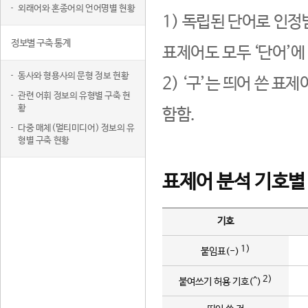
외래어와 혼종어의 언어명별 현황
1) 독립된 단어로 인정
정보별 구축 통계
표제어도 모두 ‘단어’에
동사와 형용사의 문형 정보 현황
2) ‘구’는 띄어 쓴 표
관련 어휘 정보의 유형별 구축 현
황
함함.
다중 매체(멀티미디어) 정보의 유
형별 구축 현황
표제어 분석 기호별
기호
1)
붙임표(-)
2)
붙여쓰기 허용 기호(^)