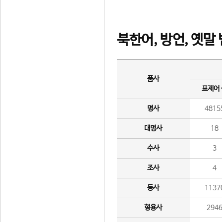
북한어, 방언, 옛말
품사
표제어
명사
4815
대명사
18
수사
3
조사
4
동사
1137
형용사
294