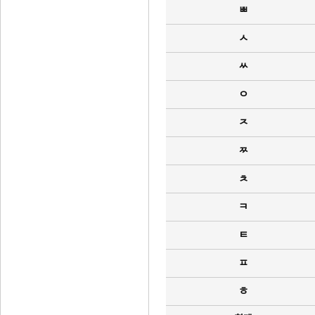
ㅃ
ㅅ
ㅆ
ㅇ
ㅈ
ㅉ
ㅊ
ㅋ
ㅌ
ㅍ
ㅎ