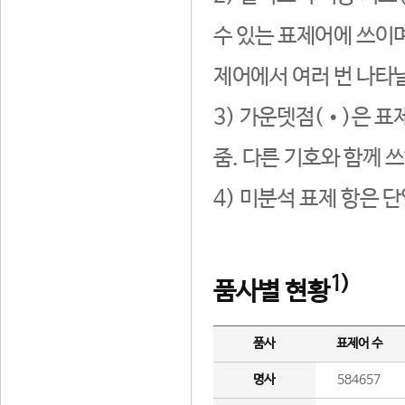
수 있는 표제어에 쓰이며
제어에서 여러 번 나타날
3) 가운뎃점(•)은 표
줌. 다른 기호와 함께 쓰
4) 미분석 표제 항은 
1)
품사별 현황
품사
표제어 수
명사
584657