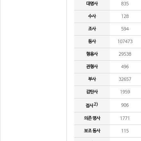
대명사
835
수사
128
조사
594
동사
107473
형용사
29538
관형사
496
부사
32657
감탄사
1959
2)
906
접사
의존 명사
1771
보조 동사
115