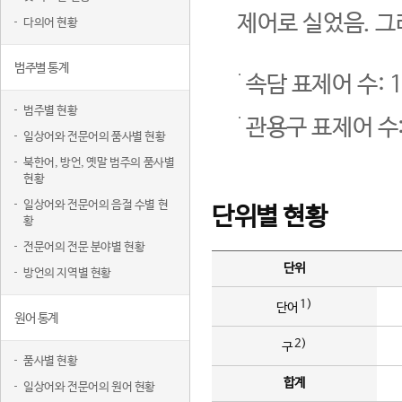
제어로 실었음. 그
다의어 현황
범주별 통계
속담 표제어 수: 1
범주별 현황
관용구 표제어 수:
일상어와 전문어의 품사별 현황
북한어, 방언, 옛말 범주의 품사별
현황
일상어와 전문어의 음절 수별 현
단위별 현황
황
전문어의 전문 분야별 현황
단위
방언의 지역별 현황
1)
단어
원어 통계
2)
구
품사별 현황
합계
일상어와 전문어의 원어 현황