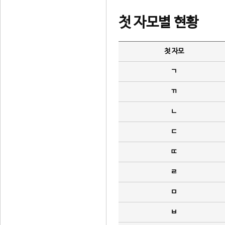
첫 자모별 현황
첫 자모
ㄱ
ㄲ
ㄴ
ㄷ
ㄸ
ㄹ
ㅁ
ㅂ