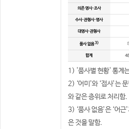
의존 명사·조사
수사·관형사·명사
대명사·관형사
3)
품사 없음
합계
4
1) '품사별 현황' 통계
2) ‘어미’와 ‘접사’
와 같은 층위로 처리함.
3) ‘품사 없음’은 ‘어
은 것을 말함.