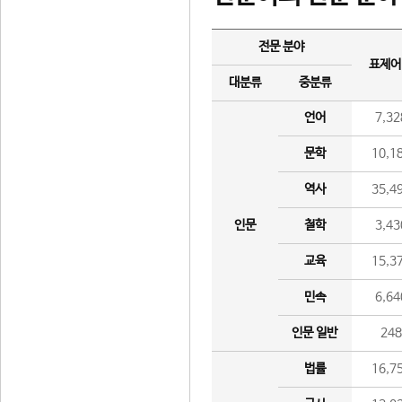
전문 분야
표제어
대분류
중분류
언어
7,32
문학
10,1
역사
35,4
인문
철학
3,43
교육
15,3
민속
6,64
인문 일반
24
법률
16,7