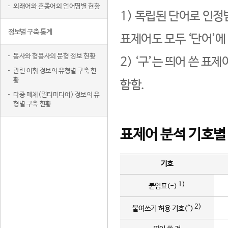
외래어와 혼종어의 언어명별 현황
1) 독립된 단어로 인정
정보별 구축 통계
표제어도 모두 ‘단어’에
동사와 형용사의 문형 정보 현황
2) ‘구’는 띄어 쓴 표
관련 어휘 정보의 유형별 구축 현
황
함함.
다중 매체(멀티미디어) 정보의 유
형별 구축 현황
표제어 분석 기호별
기호
1)
붙임표(-)
2)
붙여쓰기 허용 기호(^)