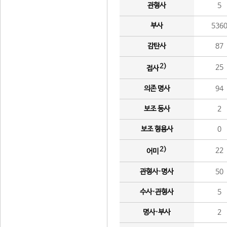
관형사
5
부사
536
감탄사
87
2)
25
접사
의존 명사
94
보조 동사
2
보조 형용사
0
2)
22
어미
관형사·명사
50
수사·관형사
5
명사·부사
2