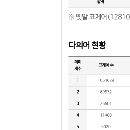
합계
※ 옛말 표제어(1281
다의어 현황
의미
표제어 수
개수
1
1054629
2
89532
3
26601
4
11460
5
5020