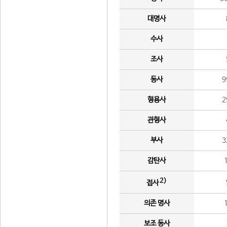
대명사
수사
조사
동사
9
형용사
2
관형사
부사
3
감탄사
2)
접사
의존 명사
보조 동사