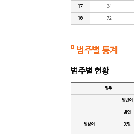
17
34
18
72
범주별 통계
범주별 현황
범주
일반어
방언
일상어
옛말