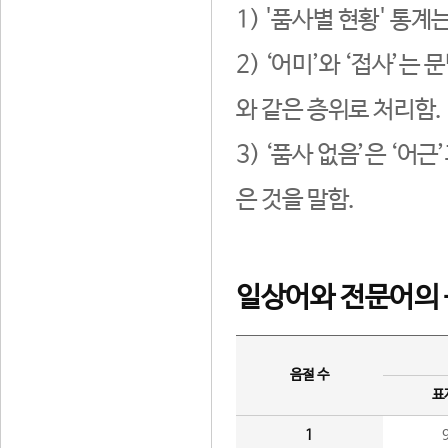
1) '품사별 현황' 통계
2) ‘어미’와 ‘접사’
와 같은 층위로 처리함.
3) ‘품사 없음’은 ‘어
은 것을 말함.
일상어와 전문어의 
음절 수
표
1