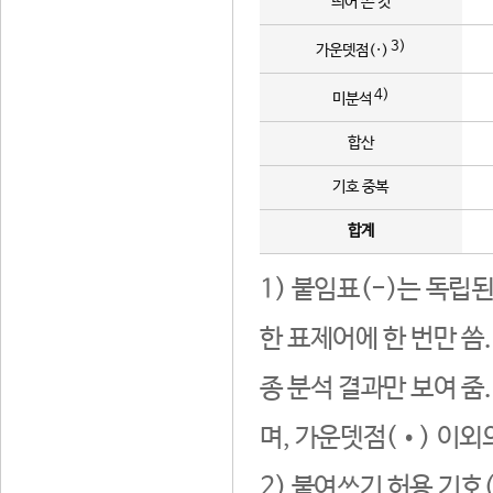
띄어 쓴 것
3)
가운뎃점(·)
4)
미분석
합산
기호 중복
합계
1) 붙임표(-)는 독립
한 표제어에 한 번만 씀
종 분석 결과만 보여 줌
며, 가운뎃점(•) 이외
2) 붙여쓰기 허용 기호