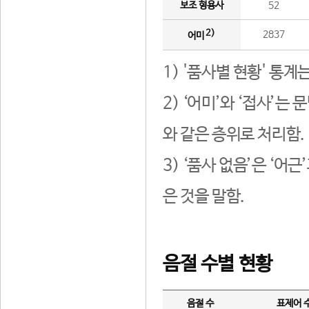
보조 형용사
52
2)
2837
어미
1) '품사별 현황' 통계
2) ‘어미’와 ‘접사’
와 같은 층위로 처리함.
3) ‘품사 없음’은 ‘어
은 것을 말함.
음절 수별 현황
음절 수
표제어 