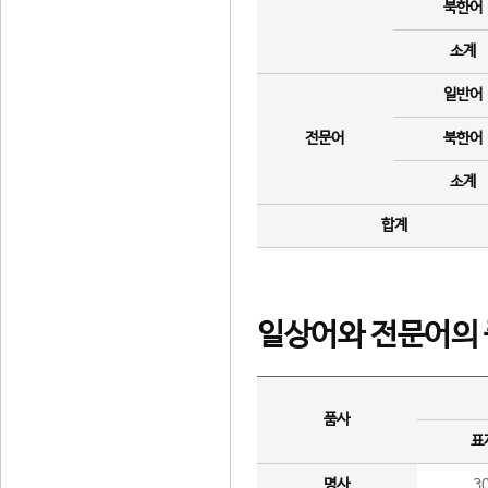
북한어
소계
일반어
전문어
북한어
소계
합계
일상어와 전문어의 
품사
표
명사
3