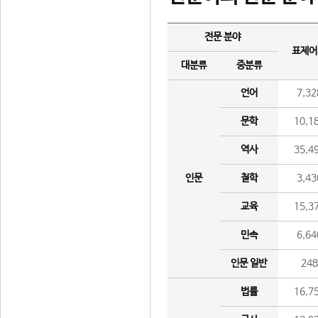
전문 분야
표제어
대분류
중분류
언어
7,32
문학
10,1
역사
35,4
인문
철학
3,43
교육
15,3
민속
6,64
인문 일반
24
법률
16,7