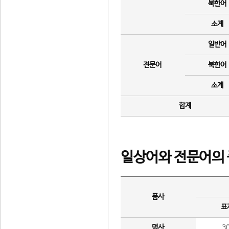
북한어
소계
일반어
전문어
북한어
소계
합계
일상어와 전문어의 
품사
표
명사
3