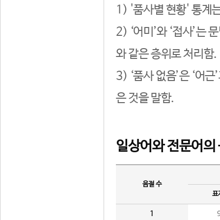
1) '품사별 현황' 통계
2) ‘어미’와 ‘접사’
와 같은 층위로 처리함.
3) ‘품사 없음’은 ‘어
은 것을 말함.
일상어와 전문어의 
음절 수
표
1