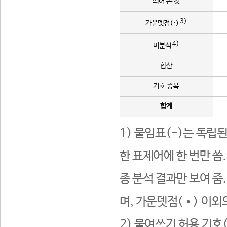
띄어 쓴 것
3)
가운뎃점(·)
4)
미분석
합산
기호 중복
합계
1) 붙임표(-)는 독립
한 표제어에 한 번만 씀
종 분석 결과만 보여 줌
며, 가운뎃점(•) 이외
2) 붙여쓰기 허용 기호