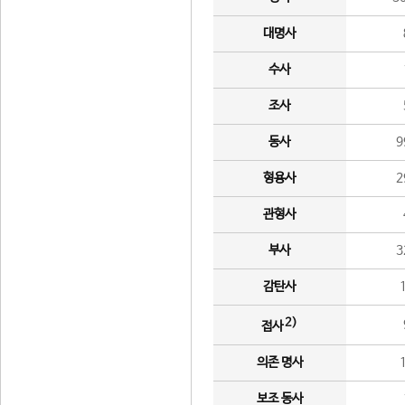
대명사
수사
조사
동사
9
형용사
2
관형사
부사
3
감탄사
2)
접사
의존 명사
보조 동사