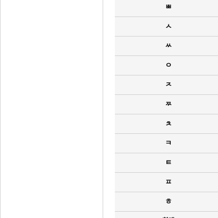
ㅃ
ㅅ
ㅆ
ㅇ
ㅈ
ㅉ
ㅊ
ㅋ
ㅌ
ㅍ
ㅎ