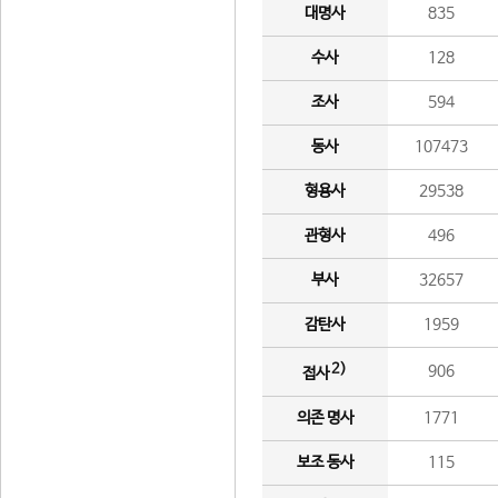
대명사
835
수사
128
조사
594
동사
107473
형용사
29538
관형사
496
부사
32657
감탄사
1959
2)
906
접사
의존 명사
1771
보조 동사
115