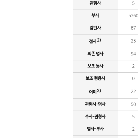
관형사
5
부사
536
감탄사
87
2)
25
접사
의존 명사
94
보조 동사
2
보조 형용사
0
2)
22
어미
관형사·명사
50
수사·관형사
5
명사·부사
2