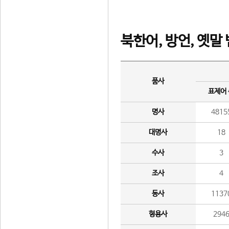
북한어, 방언, 옛말
품사
표제어
명사
4815
대명사
18
수사
3
조사
4
동사
1137
형용사
294