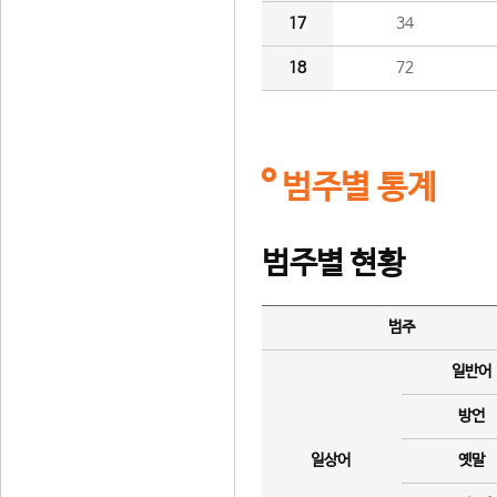
17
34
18
72
범주별 통계
범주별 현황
범주
일반어
방언
일상어
옛말