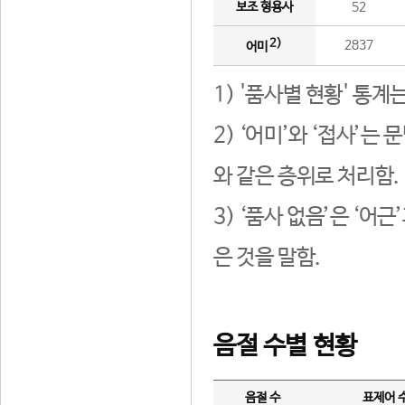
보조 형용사
52
2)
2837
어미
1) '품사별 현황' 통계
2) ‘어미’와 ‘접사’
와 같은 층위로 처리함.
3) ‘품사 없음’은 ‘어
은 것을 말함.
음절 수별 현황
음절 수
표제어 