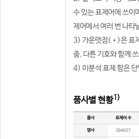
수 있는 표제어에 쓰이며
제어에서 여러 번 나타날
3) 가운뎃점(•)은 표
줌. 다른 기호와 함께 쓰
4) 미분석 표제 항은 
1)
품사별 현황
품사
표제어 수
명사
584657