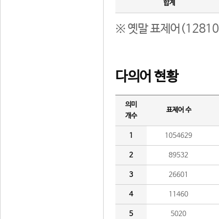
합계
※ 옛말 표제어(1281
다의어 현황
의미
표제어 수
개수
1
1054629
2
89532
3
26601
4
11460
5
5020