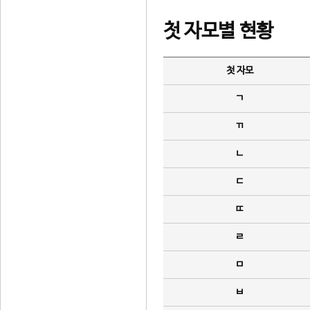
첫 자모별 현황
첫 자모
ㄱ
ㄲ
ㄴ
ㄷ
ㄸ
ㄹ
ㅁ
ㅂ