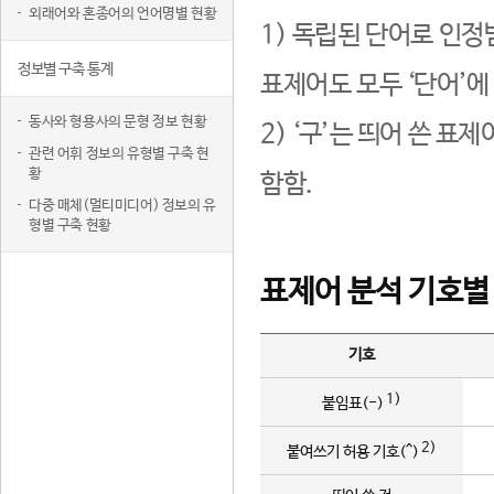
외래어와 혼종어의 언어명별 현황
1) 독립된 단어로 인정
정보별 구축 통계
표제어도 모두 ‘단어’에
동사와 형용사의 문형 정보 현황
2) ‘구’는 띄어 쓴 표
관련 어휘 정보의 유형별 구축 현
황
함함.
다중 매체(멀티미디어) 정보의 유
형별 구축 현황
표제어 분석 기호별
기호
1)
붙임표(-)
2)
붙여쓰기 허용 기호(^)