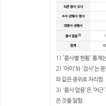
의존 명사·조사
수사·관형사·명사
대명사·관형사
3)
품사 없음
합계
4
1) '품사별 현황' 통계
2) ‘어미’와 ‘접사’
와 같은 층위로 처리함.
3) ‘품사 없음’은 ‘어
은 것을 말함.