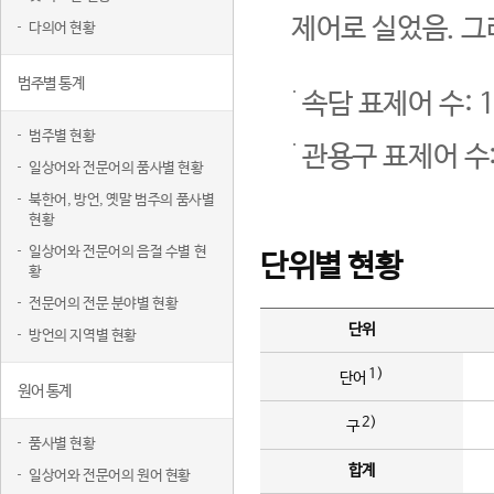
제어로 실었음. 그
다의어 현황
범주별 통계
속담 표제어 수: 1
범주별 현황
관용구 표제어 수:
일상어와 전문어의 품사별 현황
북한어, 방언, 옛말 범주의 품사별
현황
일상어와 전문어의 음절 수별 현
단위별 현황
황
전문어의 전문 분야별 현황
단위
방언의 지역별 현황
1)
단어
원어 통계
2)
구
품사별 현황
합계
일상어와 전문어의 원어 현황