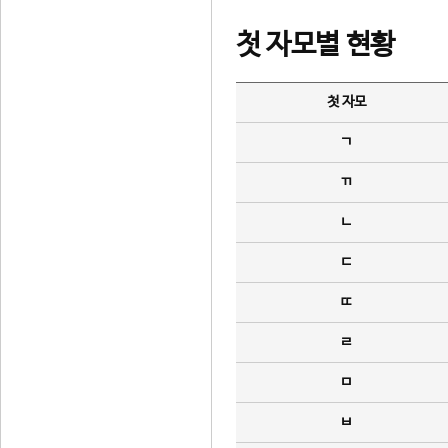
첫 자모별 현황
첫 자모
ㄱ
ㄲ
ㄴ
ㄷ
ㄸ
ㄹ
ㅁ
ㅂ