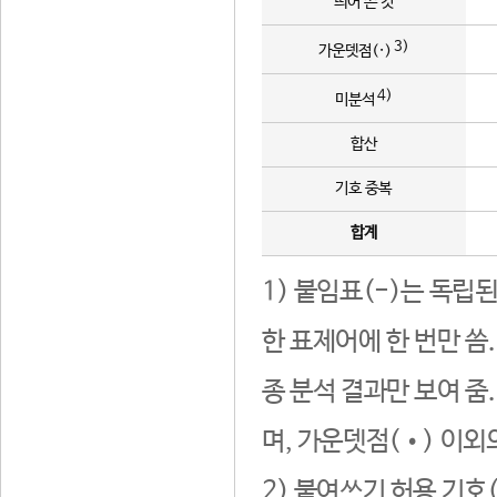
띄어 쓴 것
3)
가운뎃점(·)
4)
미분석
합산
기호 중복
합계
1) 붙임표(-)는 독립
한 표제어에 한 번만 씀
종 분석 결과만 보여 줌
며, 가운뎃점(•) 이외
2) 붙여쓰기 허용 기호