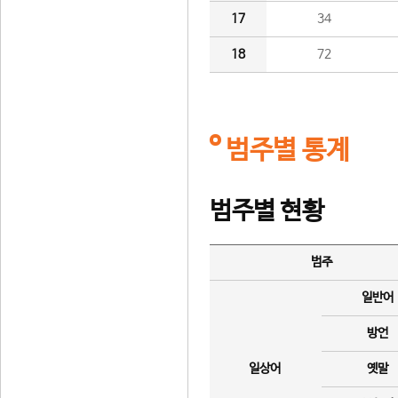
17
34
18
72
범주별 통계
범주별 현황
범주
일반어
방언
일상어
옛말