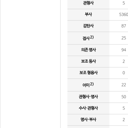
관형사
5
부사
536
감탄사
87
2)
25
접사
의존 명사
94
보조 동사
2
보조 형용사
0
2)
22
어미
관형사·명사
50
수사·관형사
5
명사·부사
2