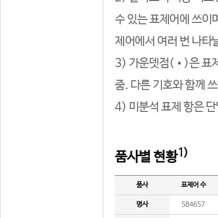
수 있는 표제어에 쓰이며
제어에서 여러 번 나타날
3) 가운뎃점(•)은 표
줌. 다른 기호와 함께 쓰
4) 미분석 표제 항은 
1)
품사별 현황
품사
표제어 수
명사
584657