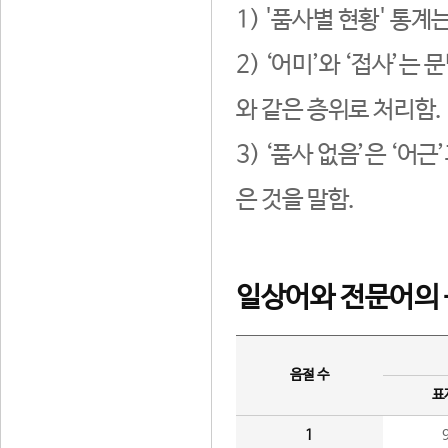
1) '품사별 현황' 통계
2) ‘어미’와 ‘접사’
와 같은 층위로 처리함.
3) ‘품사 없음’은 ‘어
은 것을 말함.
일상어와 전문어의 
음절 수
표
1