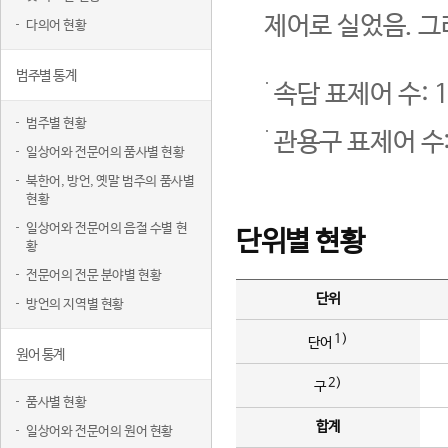
제어로 실었음. 그
다의어 현황
범주별 통계
속담 표제어 수: 1
범주별 현황
관용구 표제어 수:
일상어와 전문어의 품사별 현황
북한어, 방언, 옛말 범주의 품사별
현황
일상어와 전문어의 음절 수별 현
단위별 현황
황
전문어의 전문 분야별 현황
단위
방언의 지역별 현황
1)
단어
원어 통계
2)
구
품사별 현황
합계
일상어와 전문어의 원어 현황