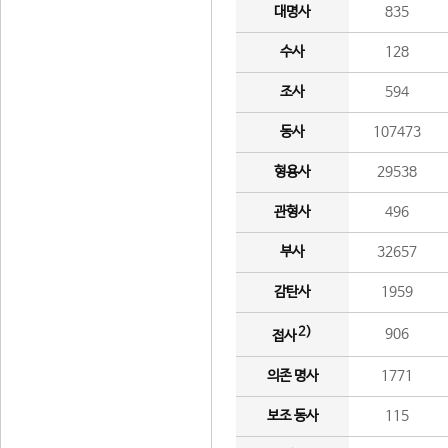
대명사
835
수사
128
조사
594
동사
107473
형용사
29538
관형사
496
부사
32657
감탄사
1959
2)
906
접사
의존 명사
1771
보조 동사
115