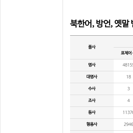
북한어, 방언, 옛말
품사
표제어
명사
4815
대명사
18
수사
3
조사
4
동사
1137
형용사
294