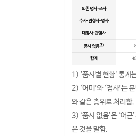
의존 명사·조사
수사·관형사·명사
대명사·관형사
3)
품사 없음
합계
4
1) '품사별 현황' 통계
2) ‘어미’와 ‘접사’
와 같은 층위로 처리함.
3) ‘품사 없음’은 ‘어
은 것을 말함.