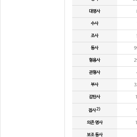
대명사
수사
조사
동사
9
형용사
2
관형사
부사
3
감탄사
2)
접사
의존 명사
보조 동사