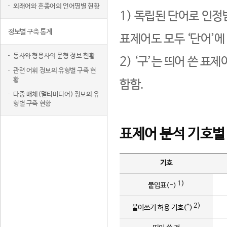
외래어와 혼종어의 언어명별 현황
1) 독립된 단어로 인정
정보별 구축 통계
표제어도 모두 ‘단어’에
동사와 형용사의 문형 정보 현황
2) ‘구’는 띄어 쓴 표
관련 어휘 정보의 유형별 구축 현
황
함함.
다중 매체(멀티미디어) 정보의 유
형별 구축 현황
표제어 분석 기호별
기호
1)
붙임표(-)
2)
붙여쓰기 허용 기호(^)