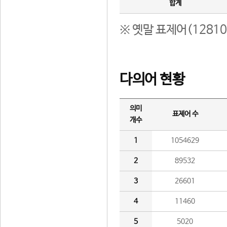
합계
※ 옛말 표제어(1281
다의어 현황
의미
표제어 수
개수
1
1054629
2
89532
3
26601
4
11460
5
5020