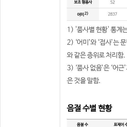
보조 형용사
52
2)
2837
어미
1) '품사별 현황' 통계
2) ‘어미’와 ‘접사’
와 같은 층위로 처리함.
3) ‘품사 없음’은 ‘어
은 것을 말함.
음절 수별 현황
음절 수
표제어 