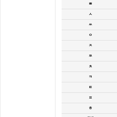
ㅃ
ㅅ
ㅆ
ㅇ
ㅈ
ㅉ
ㅊ
ㅋ
ㅌ
ㅍ
ㅎ