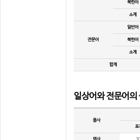
북한어
소계
일반어
전문어
북한어
소계
합계
일상어와 전문어의 
품사
표
명사
3