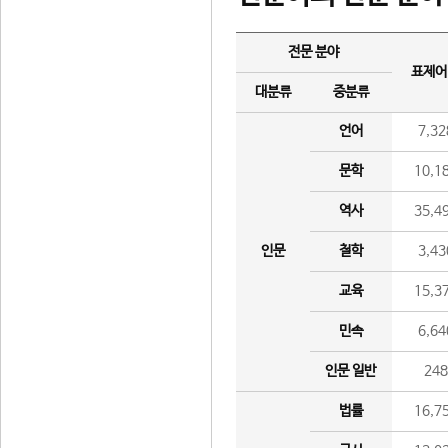
전문 분야
표제어
대분류
중분류
언어
7,32
문학
10,1
역사
35,4
인문
철학
3,43
교육
15,3
민속
6,64
인문 일반
24
법률
16,7