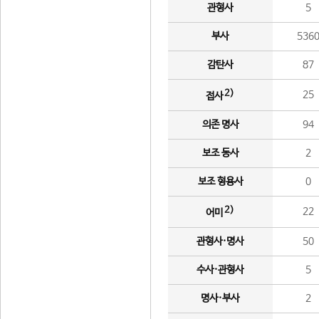
관형사
5
부사
536
감탄사
87
2)
25
접사
의존 명사
94
보조 동사
2
보조 형용사
0
2)
22
어미
관형사·명사
50
수사·관형사
5
명사·부사
2