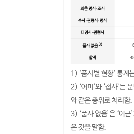
의존 명사·조사
수사·관형사·명사
대명사·관형사
3)
품사 없음
합계
4
1) '품사별 현황' 통계
2) ‘어미’와 ‘접사’
와 같은 층위로 처리함.
3) ‘품사 없음’은 ‘어
은 것을 말함.