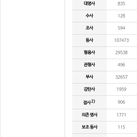
대명사
835
수사
128
조사
594
동사
107473
형용사
29538
관형사
496
부사
32657
감탄사
1959
2)
906
접사
의존 명사
1771
보조 동사
115