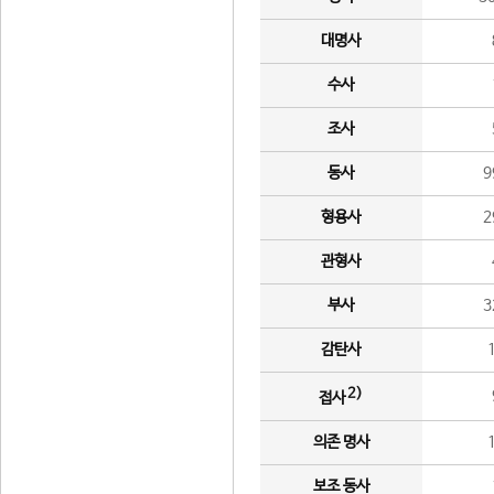
대명사
수사
조사
동사
9
형용사
2
관형사
부사
3
감탄사
2)
접사
의존 명사
보조 동사