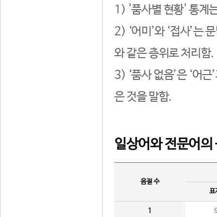
1) '품사별 현황' 통계
2) ‘어미’와 ‘접사’
와 같은 층위로 처리함.
3) ‘품사 없음’은 ‘어
은 것을 말함.
일상어와 전문어의 
음절 수
표
1