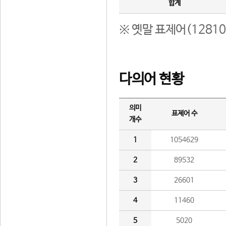
합계
※ 옛말 표제어(1281
다의어 현황
의미
표제어 수
개수
1
1054629
2
89532
3
26601
4
11460
5
5020