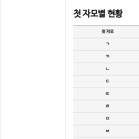
첫 자모별 현황
첫 자모
ㄱ
ㄲ
ㄴ
ㄷ
ㄸ
ㄹ
ㅁ
ㅂ