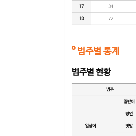
17
34
18
72
범주별 통계
범주별 현황
범주
일반어
방언
일상어
옛말