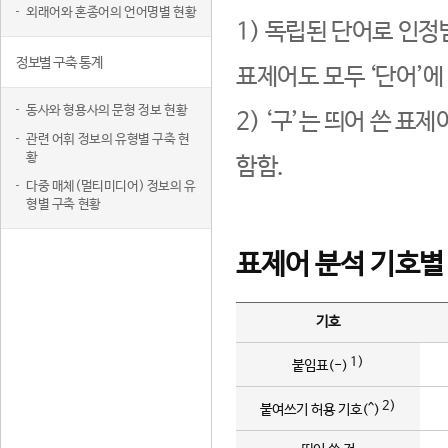
외래어와 혼종어의 언어명별 현황
1) 독립된 단어로 인정
정보별 구축 통계
표제어도 모두 ‘단어’에
동사와 형용사의 문형 정보 현황
2) ‘구’는 띄어 쓴 표
관련 어휘 정보의 유형별 구축 현
황
함함.
다중 매체(멀티미디어) 정보의 유
형별 구축 현황
표제어 분석 기호별
기호
1)
붙임표(-)
2)
붙여쓰기 허용 기호(^)