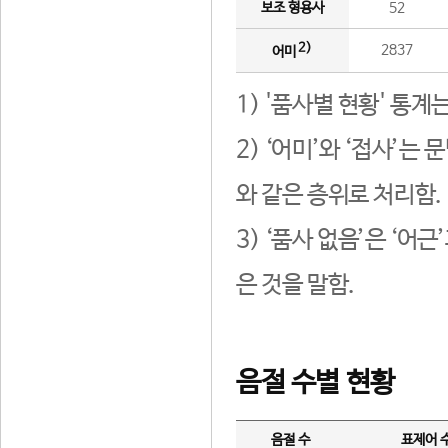
보조 형용사
52
2)
2837
어미
1) '품사별 현황' 통계
2) ‘어미’와 ‘접사’
와 같은 층위로 처리함.
3) ‘품사 없음’은 ‘어
은 것을 말함.
음절 수별 현황
음절 수
표제어 