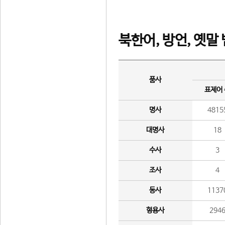
북한어, 방언, 옛말
품사
표제어
명사
4815
대명사
18
수사
3
조사
4
동사
1137
형용사
294