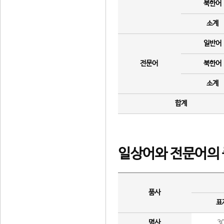
북한어
소계
일반어
전문어
북한어
소계
합계
일상어와 전문어의 
품사
표
명사
3