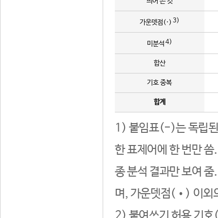
띄어 쓴 것
3)
가운뎃점(·)
4)
미분석
합산
기호 중복
합계
1) 붙임표(-)는 독립
한 표제어에 한 번만 씀
종 분석 결과만 보여 줌
며, 가운뎃점(•) 이외
2) 붙여쓰기 허용 기호