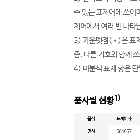
수 있는 표제어에 쓰이며
제어에서 여러 번 나타날
3) 가운뎃점(•)은 표
줌. 다른 기호와 함께 쓰
4) 미분석 표제 항은 
1)
품사별 현황
품사
표제어 수
명사
584657