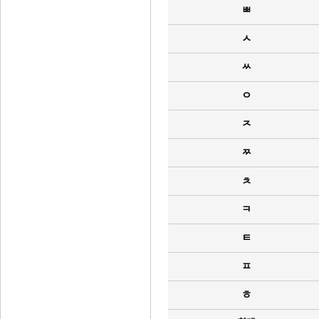
ㅃ
ㅅ
ㅆ
ㅇ
ㅈ
ㅉ
ㅊ
ㅋ
ㅌ
ㅍ
ㅎ