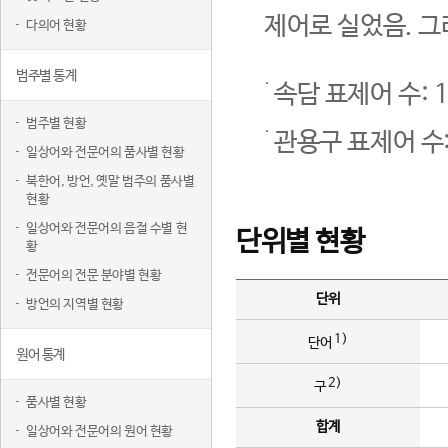
제어로 실었음. 그
다의어 현황
범주별 통계
속담 표제어 수: 1
범주별 현황
관용구 표제어 수:
일상어와 전문어의 품사별 현황
북한어, 방언, 옛말 범주의 품사별
현황
일상어와 전문어의 음절 수별 현
단위별 현황
황
전문어의 전문 분야별 현황
단위
방언의 지역별 현황
1)
단어
원어 통계
2)
구
품사별 현황
합계
일상어와 전문어의 원어 현황