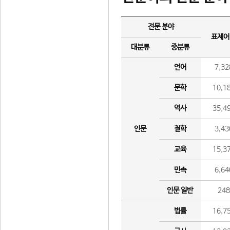
전문 분야
표제어
대분류
중분류
언어
7,32
문학
10,1
역사
35,4
인문
철학
3,43
교육
15,3
민속
6,64
인문 일반
24
법률
16,7