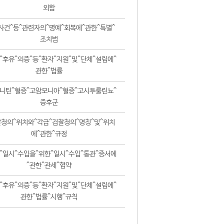
외함
사건^등^관련자의^명예^회복에^관한^특별^
조치법
^후유^의증^등^환자^지원^및^단체^설립에^
관한^법률
니틴^혈증^고암모니아^혈증^고시투룰린뇨^
증후군
청의^위치와^각급^검찰청의^명칭^및^위치
에^관한^규정
^일시^수입을^위한^일시^수입^통관^증서에
^관한^관세^협약
^후유^의증^등^환자^지원^및^단체^설립에^
관한^법률^시행^규칙