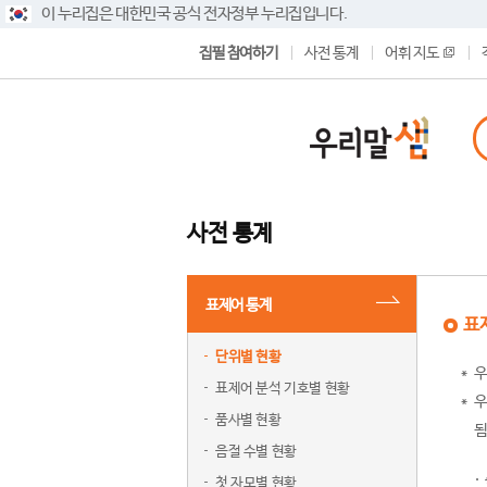
이 누리집은 대한민국 공식 전자정부 누리집입니다.
집필 참여하기
사전 통계
어휘 지도
사전 통계
표제어 통계
표
단위별 현황
우
표제어 분석 기호별 현황
우
품사별 현황
됨
음절 수별 현황
첫 자모별 현황