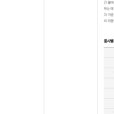
2) 붙
하는 데
3) 가
4) 미
품사별