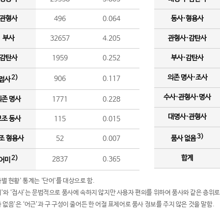
관형사
496
0.064
동사·형용사
부사
32657
4.205
관형사·감탄사
감탄사
1959
0.252
부사·감탄사
의존 명사·조사
2)
906
0.117
접사
수사·관형사·명사
의존 명사
1771
0.228
대명사·관형사
보조 동사
115
0.015
3)
조 형용사
52
0.007
품사 없음
합계
2)
2837
0.365
어미
품사별 현황' 통계는 '단어'를 대상으로 함.
어미’와 ‘접사’는 문법적으로 품사에 속하지 않지만 사용자 편의를 위하여 품사와 같은 층위로
품사 없음’은 ‘어근’과 구 구성이 줄어든 한 어절 표제어로 품사 정보를 주지 않은 것을 말함.