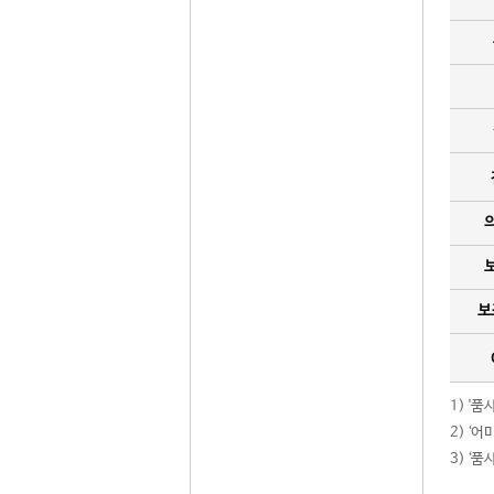
보
1) '
2) ‘
3) ‘