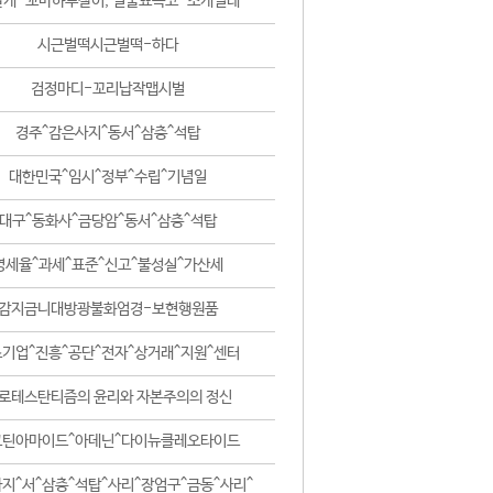
날개-꼬마하루살이, 털줄뾰족코-조개벌레
시근벌떡시근벌떡-하다
검정마디-꼬리납작맵시벌
경주^감은사지^동서^삼층^석탑
대한민국^임시^정부^수립^기념일
대구^동화사^금당암^동서^삼층^석탑
영세율^과세^표준^신고^불성실^가산세
감지금니대방광불화엄경-보현행원품
기업^진흥^공단^전자^상거래^지원^센터
로테스탄티즘의 윤리와 자본주의의 정신
코틴아마이드^아데닌^다이뉴클레오타이드
지^서^삼층^석탑^사리^장엄구^금동^사리^