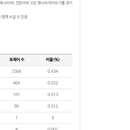
제어에 쓰이며, 전문어와 고유 명사의 띄어쓰기를 표기
 함께 쓰일 수 있음.
표제어 수
비율(%)
3369
0.434
404
0.052
101
0.013
90
0.012
1
0
4
0.001