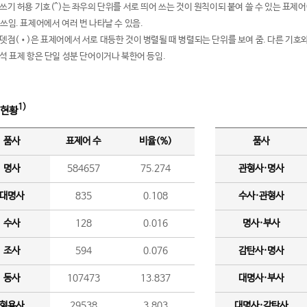
여쓰기 허용 기호(^)는 좌우의 단위를 서로 띄어 쓰는 것이 원칙이되 붙여 쓸 수 있는 표
 쓰임. 표제어에서 여러 번 나타날 수 있음.
운뎃점(•)은 표제어에서 서로 대등한 것이 병렬될 때 병렬되는 단위를 보여 줌. 다른 기호와
분석 표제 항은 단일 성분 단어이거나 북한어 등임.
1)
 현황
품사
표제어 수
비율(%)
품사
명사
584657
75.274
관형사·명사
대명사
835
0.108
수사·관형사
수사
128
0.016
명사·부사
조사
594
0.076
감탄사·명사
동사
107473
13.837
대명사·부사
형용사
29538
3.803
대명사·감탄사