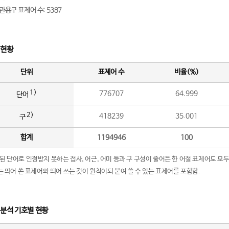
관용구 표제어 수: 5387
 현황
단위
표제어 수
비율(%)
1)
776707
64.999
단어
2)
418239
35.001
구
합계
1194946
100
립된 단어로 인정받지 못하는 접사, 어근, 어미 등과 구 구성이 줄어든 한 어절 표제어도 모두
구’는 띄어 쓴 표제어와 띄어 쓰는 것이 원칙이되 붙여 쓸 수 있는 표제어를 포함함.
 분석 기호별 현황