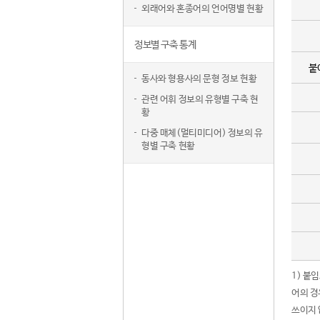
외래어와 혼종어의 언어명별 현황
정보별 구축 통계
붙
동사와 형용사의 문형 정보 현황
관련 어휘 정보의 유형별 구축 현
황
다중 매체(멀티미디어) 정보의 유
형별 구축 현황
1) 붙
어의 경
쓰이지 