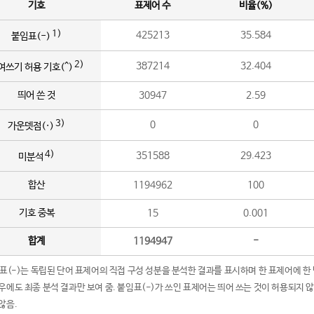
기호
표제어 수
비율(%)
1)
425213
35.584
붙임표(-)
2)
387214
32.404
여쓰기 허용 기호(^)
띄어 쓴 것
30947
2.59
3)
0
0
가운뎃점(·)
4)
351588
29.423
미분석
합산
1194962
100
기호 중복
15
0.001
합계
1194947
-
임표(-)는 독립된 단어 표제어의 직접 구성 성분을 분석한 결과를 표시하며 한 표제어에 한
우에도 최종 분석 결과만 보여 줌. 붙임표(-)가 쓰인 표제어는 띄어 쓰는 것이 허용되지 
않음.