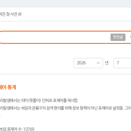
작은 창 사전
옛한글
2026
7
년
제어 통계
리말샘에서는 의미(뜻풀이) 단위로 표제어를 제시함.
리말샘에서는 속담과 관용구의 검색 편의를 위해 정보 항목이 아닌 표제어로 실었음. 그러
.
속담 표제어 수: 10769