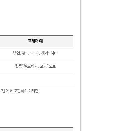
표제어 예
부엌, 햇-, -는데, 생각-하다
윗몸^일으키기, 고가^도로
 ‘단어’에 포함하여 처리함.