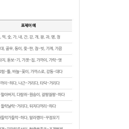
표제어 예
, 먹, 숯, 가, 내, 간, 강, 개, 광, 과, 명, 청
대, 골무, 동이, 윷-판, 참-빗, 가게, 가끔
지, 돋보-기, 가겟-집, 가까이, 가락-엿
럼-틀, 바늘-꽂이, 가까스로, 강동-대다
까이-하다, 나근-거리다, 타닥-거리다
-할아버지, 다람쥐-원숭이, 갈팡질팡-하다
들락날락-거리다, 뒤치다꺼리-하다
가들막가들막-하다, 말라깽이-꾸정모기