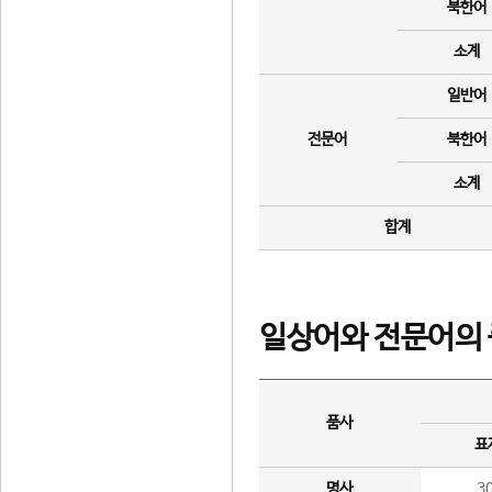
북한어
소계
일반어
전문어
북한어
소계
합계
일상어와 전문어의 
품사
표
명사
3