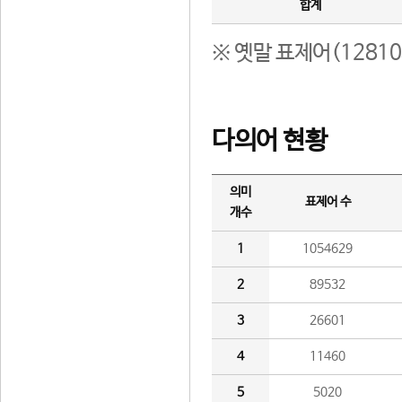
합계
※ 옛말 표제어(1281
다의어 현황
의미
표제어 수
개수
1
1054629
2
89532
3
26601
4
11460
5
5020