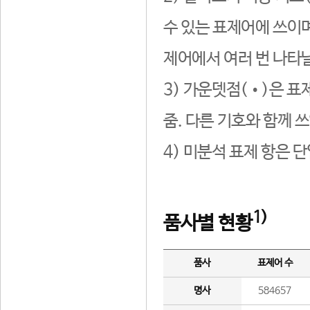
수 있는 표제어에 쓰이며
제어에서 여러 번 나타날
3) 가운뎃점(•)은 표
줌. 다른 기호와 함께 쓰
4) 미분석 표제 항은 
1)
품사별 현황
품사
표제어 수
명사
584657