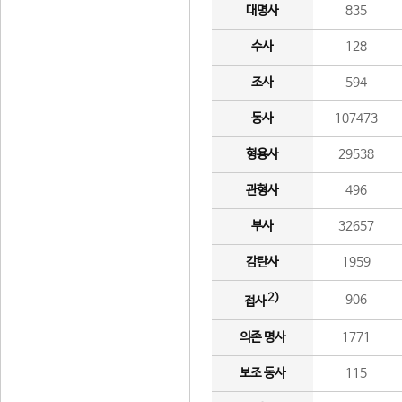
대명사
835
수사
128
조사
594
동사
107473
형용사
29538
관형사
496
부사
32657
감탄사
1959
2)
906
접사
의존 명사
1771
보조 동사
115