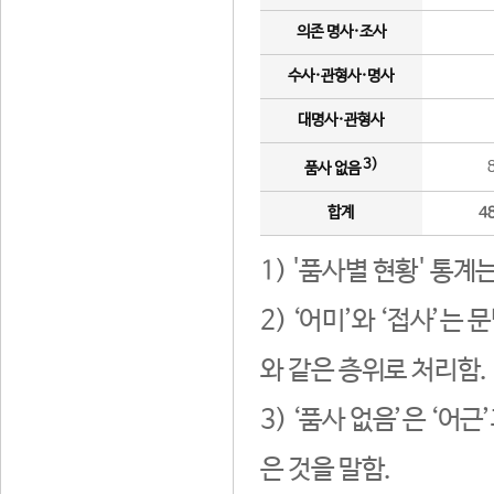
의존 명사·조사
수사·관형사·명사
대명사·관형사
3)
품사 없음
합계
4
1) '품사별 현황' 통계
2) ‘어미’와 ‘접사’
와 같은 층위로 처리함.
3) ‘품사 없음’은 ‘어
은 것을 말함.