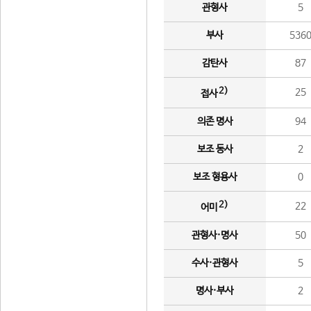
관형사
5
부사
536
감탄사
87
2)
25
접사
의존 명사
94
보조 동사
2
보조 형용사
0
2)
22
어미
관형사·명사
50
수사·관형사
5
명사·부사
2