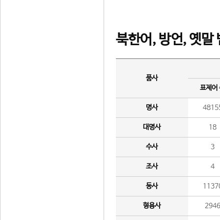
북한어, 방언, 옛말
품사
표제어
명사
4815
대명사
18
수사
3
조사
4
동사
1137
형용사
294