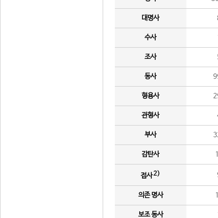
대명사
수사
조사
동사
9
형용사
2
관형사
부사
3
감탄사
2)
접사
의존 명사
보조 동사