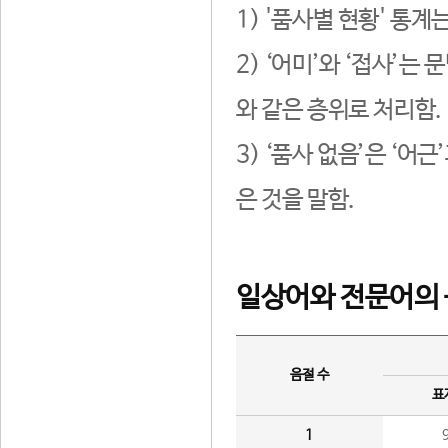
1) '품사별 현황' 통계
2) ‘어미’와 ‘접사’
와 같은 층위로 처리함.
3) ‘품사 없음’은 ‘어
은 것을 말함.
일상어와 전문어의 
음절 수
표
1