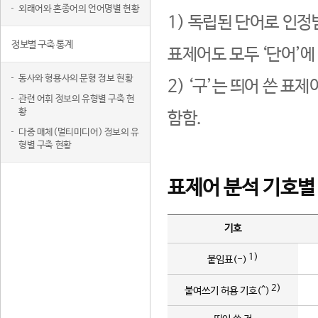
외래어와 혼종어의 언어명별 현황
1) 독립된 단어로 인정
정보별 구축 통계
표제어도 모두 ‘단어’에
동사와 형용사의 문형 정보 현황
2) ‘구’는 띄어 쓴 표
관련 어휘 정보의 유형별 구축 현
황
함함.
다중 매체(멀티미디어) 정보의 유
형별 구축 현황
표제어 분석 기호별
기호
1)
붙임표(-)
2)
붙여쓰기 허용 기호(^)