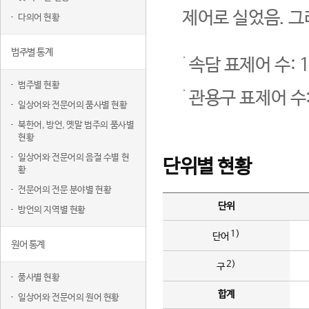
제어로 실었음. 그
다의어 현황
범주별 통계
속담 표제어 수: 1
범주별 현황
관용구 표제어 수:
일상어와 전문어의 품사별 현황
북한어, 방언, 옛말 범주의 품사별
현황
일상어와 전문어의 음절 수별 현
단위별 현황
황
전문어의 전문 분야별 현황
단위
방언의 지역별 현황
1)
단어
원어 통계
2)
구
품사별 현황
합계
일상어와 전문어의 원어 현황