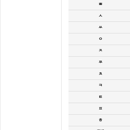
ㅃ
ㅅ
ㅆ
ㅇ
ㅈ
ㅉ
ㅊ
ㅋ
ㅌ
ㅍ
ㅎ