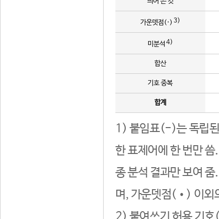
띄어 쓴 것
3)
가운뎃점(·)
4)
미분석
합산
기호 중복
합계
1) 붙임표(-)는 독립
한 표제어에 한 번만 씀
종 분석 결과만 보여 줌
며, 가운뎃점(•) 이외
2) 붙여쓰기 허용 기호