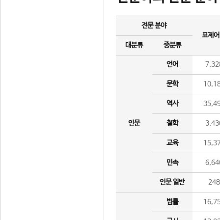
전문 분야
표제어
대분류
중분류
언어
7,32
문학
10,1
역사
35,4
인문
철학
3,43
교육
15,3
민속
6,64
인문 일반
24
법률
16,7