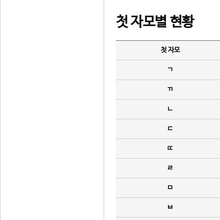
첫 자모별 현황
첫 자모
ㄱ
ㄲ
ㄴ
ㄷ
ㄸ
ㄹ
ㅁ
ㅂ