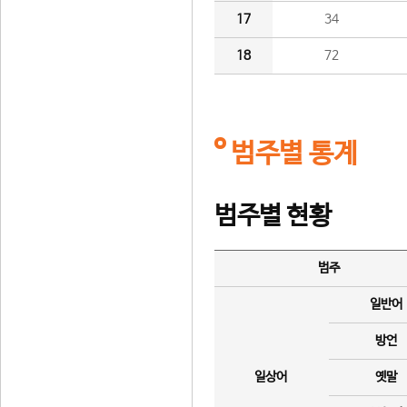
17
34
18
72
범주별 통계
범주별 현황
범주
일반어
방언
일상어
옛말