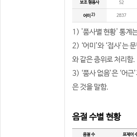
보조 형용사
52
2)
2837
어미
1) '품사별 현황' 통계
2) ‘어미’와 ‘접사’
와 같은 층위로 처리함.
3) ‘품사 없음’은 ‘어
은 것을 말함.
음절 수별 현황
음절 수
표제어 