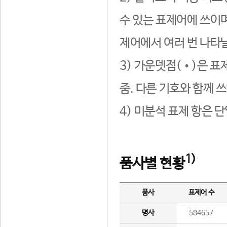
수 있는 표제어에 쓰이며
제어에서 여러 번 나타날
3) 가운뎃점(•)은 표
줌. 다른 기호와 함께 쓰
4) 미분석 표제 항은 
1)
품사별 현황
품사
표제어 수
명사
584657