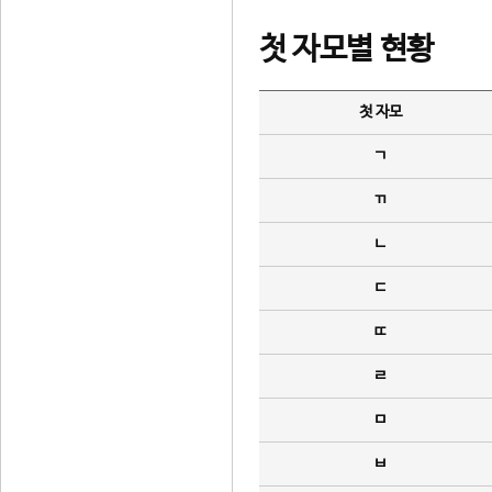
첫 자모별 현황
첫 자모
ㄱ
ㄲ
ㄴ
ㄷ
ㄸ
ㄹ
ㅁ
ㅂ