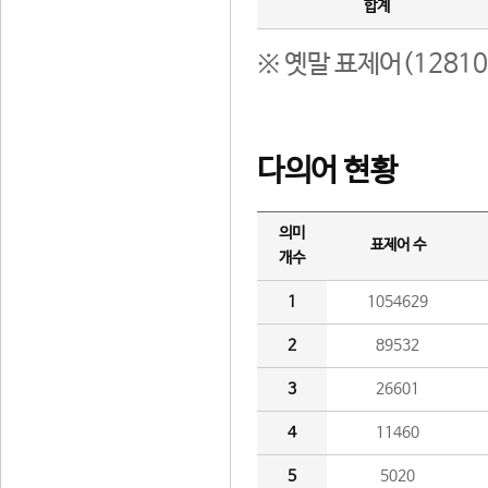
합계
※ 옛말 표제어(1281
다의어 현황
의미
표제어 수
개수
1
1054629
2
89532
3
26601
4
11460
5
5020