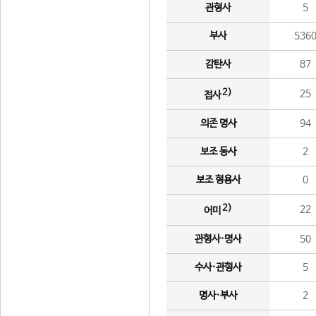
관형사
5
부사
536
감탄사
87
2)
25
접사
의존 명사
94
보조 동사
2
보조 형용사
0
2)
22
어미
관형사·명사
50
수사·관형사
5
명사·부사
2