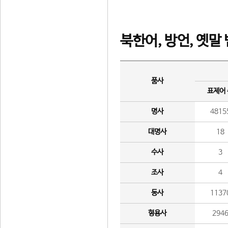
북한어, 방언, 옛말
품사
표제어
명사
4815
대명사
18
수사
3
조사
4
동사
1137
형용사
294