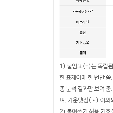
띄어 쓴 것
3)
가운뎃점(·)
4)
미분석
합산
기호 중복
합계
1) 붙임표(-)는 독립
한 표제어에 한 번만 씀
종 분석 결과만 보여 줌
며, 가운뎃점(•) 이외
2) 붙여쓰기 허용 기호