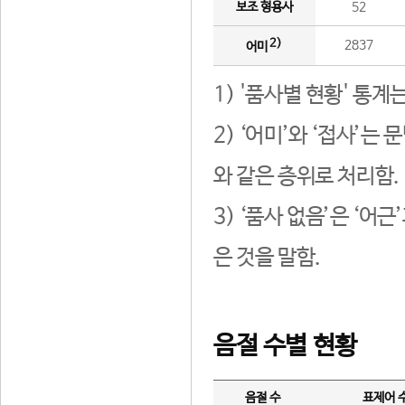
보조 형용사
52
2)
2837
어미
1) '품사별 현황' 통계
2) ‘어미’와 ‘접사’
와 같은 층위로 처리함.
3) ‘품사 없음’은 ‘어
은 것을 말함.
음절 수별 현황
음절 수
표제어 