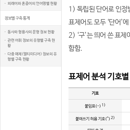
외래어와 혼종어의 언어명별 현황
1) 독립된 단어로 인정
정보별 구축 통계
표제어도 모두 ‘단어’에
동사와 형용사의 문형 정보 현황
2) ‘구’는 띄어 쓴 표
관련 어휘 정보의 유형별 구축 현
황
함함.
다중 매체(멀티미디어) 정보의 유
형별 구축 현황
표제어 분석 기호별
기호
1)
붙임표(-)
2)
붙여쓰기 허용 기호(^)