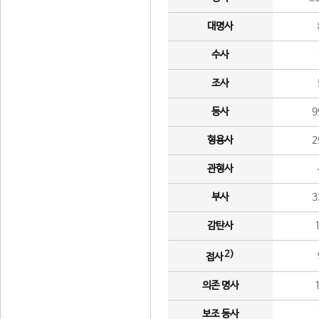
대명사
수사
조사
동사
9
형용사
2
관형사
부사
3
감탄사
2)
접사
의존 명사
보조 동사