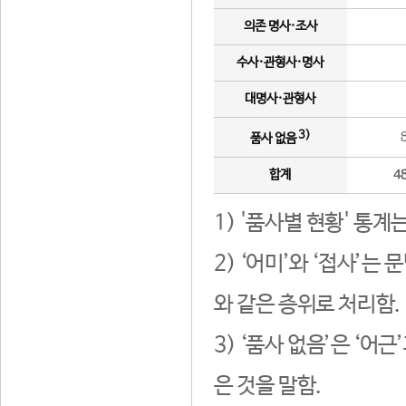
의존 명사·조사
수사·관형사·명사
대명사·관형사
3)
품사 없음
합계
4
1) '품사별 현황' 통계
2) ‘어미’와 ‘접사’
와 같은 층위로 처리함.
3) ‘품사 없음’은 ‘어
은 것을 말함.