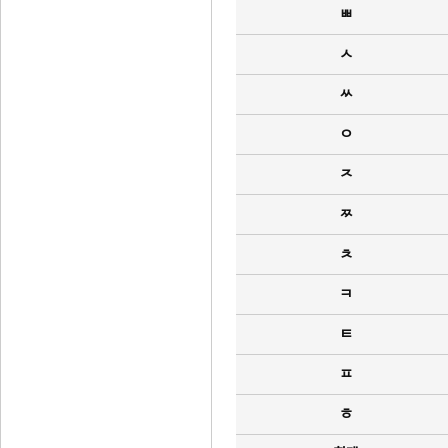
ㅃ
ㅅ
ㅆ
ㅇ
ㅈ
ㅉ
ㅊ
ㅋ
ㅌ
ㅍ
ㅎ