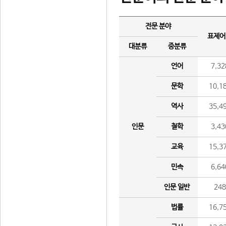
전문 분야
표제어
대분류
중분류
언어
7,32
문학
10,1
역사
35,4
인문
철학
3,43
교육
15,3
민속
6,64
인문 일반
24
법률
16,7