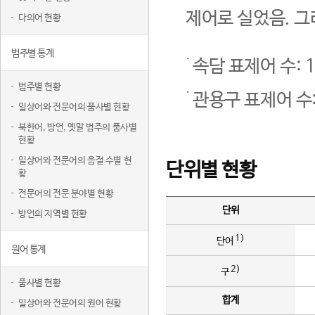
제어로 실었음. 그
다의어 현황
범주별 통계
속담 표제어 수: 1
범주별 현황
관용구 표제어 수:
일상어와 전문어의 품사별 현황
북한어, 방언, 옛말 범주의 품사별
현황
일상어와 전문어의 음절 수별 현
단위별 현황
황
전문어의 전문 분야별 현황
단위
방언의 지역별 현황
1)
단어
원어 통계
2)
구
품사별 현황
합계
일상어와 전문어의 원어 현황