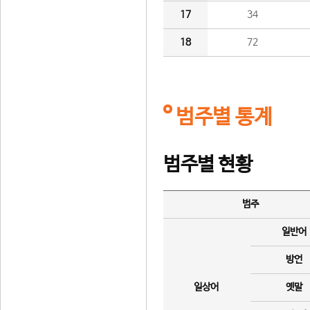
17
34
18
72
범주별 통계
범주별 현황
범주
일반어
방언
일상어
옛말