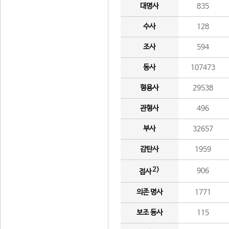
대명사
835
수사
128
조사
594
동사
107473
형용사
29538
관형사
496
부사
32657
감탄사
1959
2)
906
접사
의존 명사
1771
보조 동사
115