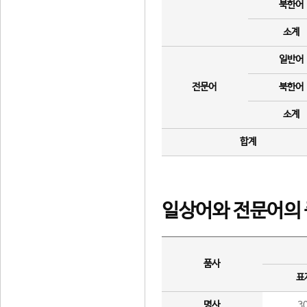
북한어
소계
일반어
전문어
북한어
소계
합계
일상어와 전문어의 
품사
표
명사
3