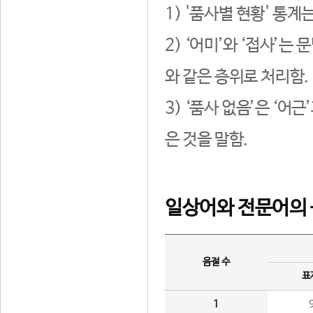
1) '품사별 현황' 통계
2) ‘어미’와 ‘접사’
와 같은 층위로 처리함.
3) ‘품사 없음’은 ‘어
은 것을 말함.
일상어와 전문어의 
음절 수
표
1