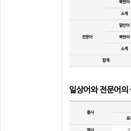
북한어
소계
일반어
전문어
북한어
소계
합계
일상어와 전문어의 
품사
표
명사
3