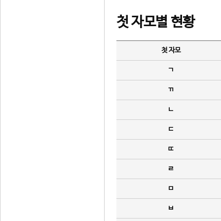
첫 자모별 현황
첫 자모
ㄱ
ㄲ
ㄴ
ㄷ
ㄸ
ㄹ
ㅁ
ㅂ