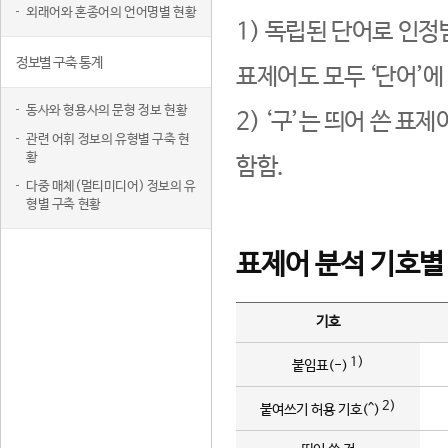
외래어와 혼종어의 언어명별 현황
1) 독립된 단어로 인정
정보별 구축 통계
표제어도 모두 ‘단어’에
동사와 형용사의 문형 정보 현황
2) ‘구’는 띄어 쓴 표
관련 어휘 정보의 유형별 구축 현
황
함함.
다중 매체(멀티미디어) 정보의 유
형별 구축 현황
표제어 분석 기호별
기호
1)
붙임표(-)
2)
붙여쓰기 허용 기호(^)