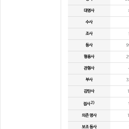
대명사
수사
조사
동사
9
형용사
2
관형사
부사
3
감탄사
2)
접사
의존 명사
보조 동사