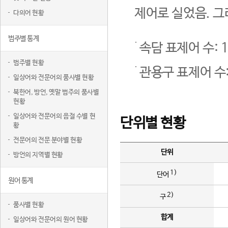
제어로 실었음. 그
다의어 현황
범주별 통계
속담 표제어 수: 1
범주별 현황
관용구 표제어 수:
일상어와 전문어의 품사별 현황
북한어, 방언, 옛말 범주의 품사별
현황
일상어와 전문어의 음절 수별 현
단위별 현황
황
전문어의 전문 분야별 현황
단위
방언의 지역별 현황
1)
단어
원어 통계
2)
구
품사별 현황
합계
일상어와 전문어의 원어 현황