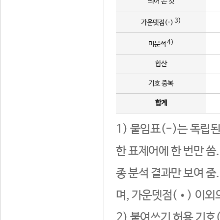
띄어 쓴 것
3)
가운뎃점(·)
4)
미분석
합산
기호 중복
합계
1) 붙임표(-)는 독립
한 표제어에 한 번만 씀
종 분석 결과만 보여 줌
며, 가운뎃점(•) 이외
2) 붙여쓰기 허용 기호