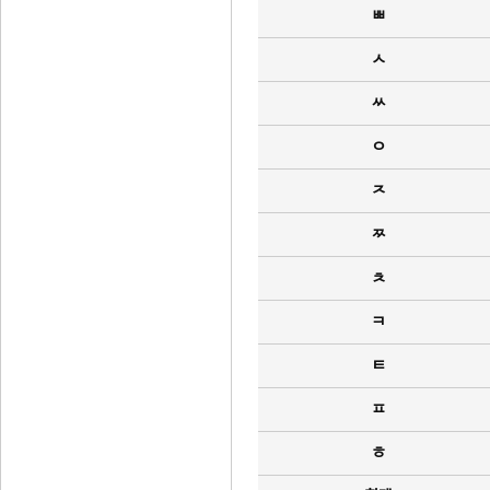
ㅃ
ㅅ
ㅆ
ㅇ
ㅈ
ㅉ
ㅊ
ㅋ
ㅌ
ㅍ
ㅎ