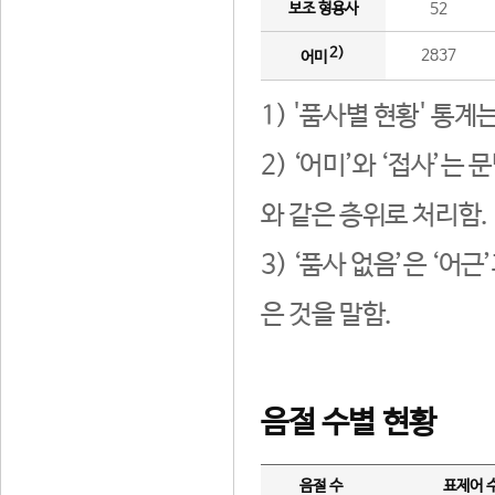
보조 형용사
52
2)
2837
어미
1) '품사별 현황' 통계
2) ‘어미’와 ‘접사’
와 같은 층위로 처리함.
3) ‘품사 없음’은 ‘어
은 것을 말함.
음절 수별 현황
음절 수
표제어 