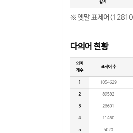
합계
※ 옛말 표제어(1281
다의어 현황
의미
표제어 수
개수
1
1054629
2
89532
3
26601
4
11460
5
5020