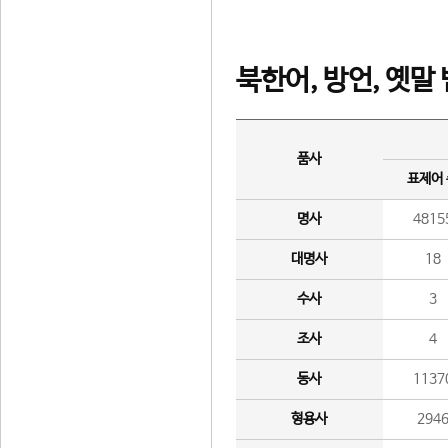
북한어, 방언, 옛말
품사
표제어
명사
4815
대명사
18
수사
3
조사
4
동사
1137
형용사
294