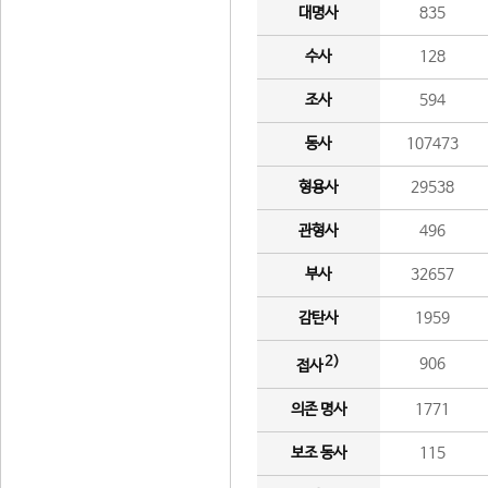
대명사
835
수사
128
조사
594
동사
107473
형용사
29538
관형사
496
부사
32657
감탄사
1959
2)
906
접사
의존 명사
1771
보조 동사
115