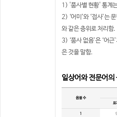
1) '품사별 현황' 통계
2) ‘어미’와 ‘접사’
와 같은 층위로 처리함.
3) ‘품사 없음’은 ‘어
은 것을 말함.
일상어와 전문어의 
음절 수
표
1