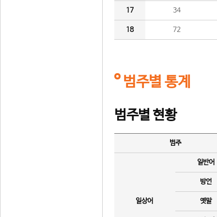
17
34
18
72
범주별 통계
범주별 현황
범주
일반어
방언
일상어
옛말