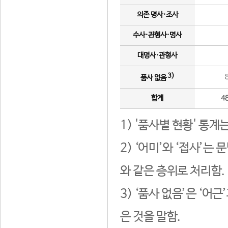
의존 명사·조사
수사·관형사·명사
대명사·관형사
3)
품사 없음
합계
4
1) '품사별 현황' 통계
2) ‘어미’와 ‘접사’
와 같은 층위로 처리함.
3) ‘품사 없음’은 ‘어
은 것을 말함.