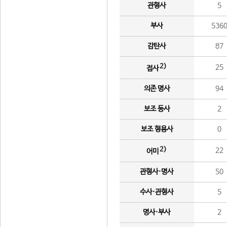
관형사
5
부사
536
감탄사
87
2)
25
접사
의존 명사
94
보조 동사
2
보조 형용사
0
2)
22
어미
관형사·명사
50
수사·관형사
5
명사·부사
2