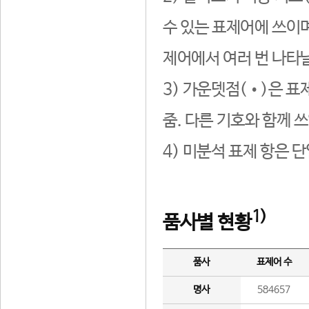
수 있는 표제어에 쓰이며
제어에서 여러 번 나타날
3) 가운뎃점(•)은 표
줌. 다른 기호와 함께 쓰
4) 미분석 표제 항은 
1)
품사별 현황
품사
표제어 수
명사
584657