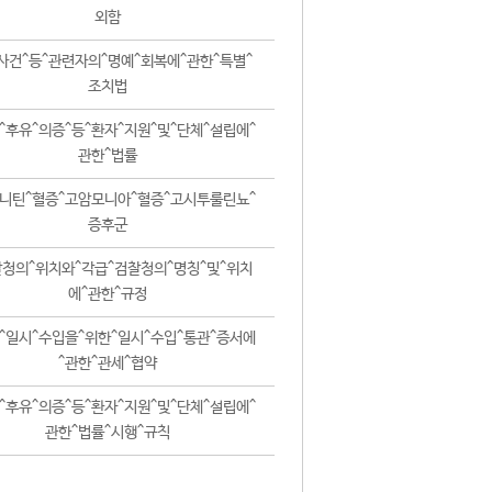
외함
사건^등^관련자의^명예^회복에^관한^특별^
조치법
^후유^의증^등^환자^지원^및^단체^설립에^
관한^법률
니틴^혈증^고암모니아^혈증^고시투룰린뇨^
증후군
청의^위치와^각급^검찰청의^명칭^및^위치
에^관한^규정
^일시^수입을^위한^일시^수입^통관^증서에
^관한^관세^협약
^후유^의증^등^환자^지원^및^단체^설립에^
관한^법률^시행^규칙