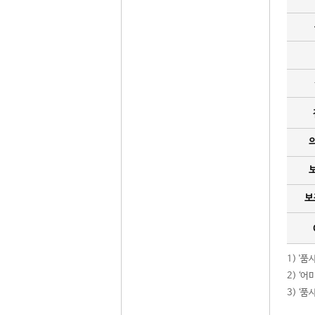
보
1) '
2) ‘
3) ‘