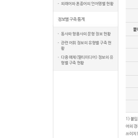
외래어와 혼종어의 언어명별 현황
정보별 구축 통계
붙
동사와 형용사의 문형 정보 현황
관련 어휘 정보의 유형별 구축 현
황
다중 매체(멀티미디어) 정보의 유
형별 구축 현황
1) 붙
어의 경
쓰이지 