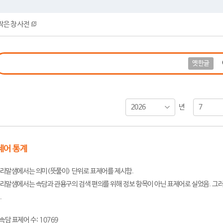
작은 창 사전
옛한글
2026
7
년
제어 통계
리말샘에서는 의미(뜻풀이) 단위로 표제어를 제시함.
리말샘에서는 속담과 관용구의 검색 편의를 위해 정보 항목이 아닌 표제어로 실었음. 그러
.
속담 표제어 수: 10769