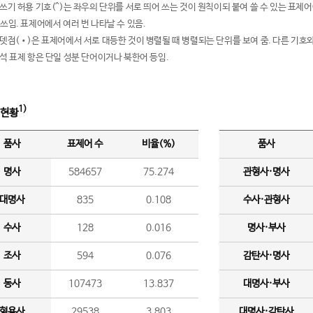
여쓰기 허용 기호(^)는 좌우의 단위를 서로 띄어 쓰는 것이 원칙이되 붙여 쓸 수 있는 표
 쓰임. 표제어에서 여러 번 나타날 수 있음.
운뎃점(•)은 표제어에서 서로 대등한 것이 병렬될 때 병렬되는 단위를 보여 줌. 다른 기호와
분석 표제 항은 단일 성분 단어이거나 북한어 등임.
1)
 현황
품사
표제어 수
비율(%)
품사
명사
584657
75.274
관형사·명사
대명사
835
0.108
수사·관형사
수사
128
0.016
명사·부사
조사
594
0.076
감탄사·명사
동사
107473
13.837
대명사·부사
형용사
29538
3.803
대명사·감탄사