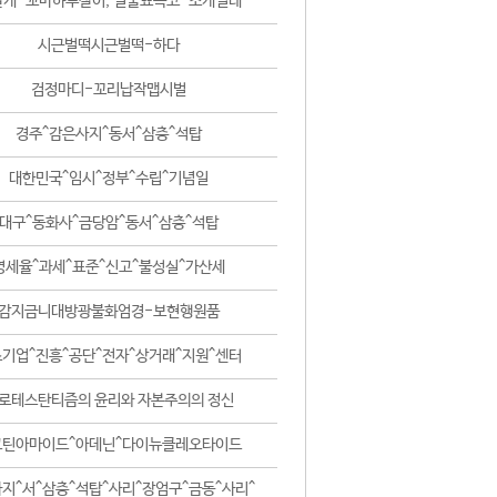
날개-꼬마하루살이, 털줄뾰족코-조개벌레
시근벌떡시근벌떡-하다
검정마디-꼬리납작맵시벌
경주^감은사지^동서^삼층^석탑
대한민국^임시^정부^수립^기념일
대구^동화사^금당암^동서^삼층^석탑
영세율^과세^표준^신고^불성실^가산세
감지금니대방광불화엄경-보현행원품
기업^진흥^공단^전자^상거래^지원^센터
로테스탄티즘의 윤리와 자본주의의 정신
코틴아마이드^아데닌^다이뉴클레오타이드
지^서^삼층^석탑^사리^장엄구^금동^사리^