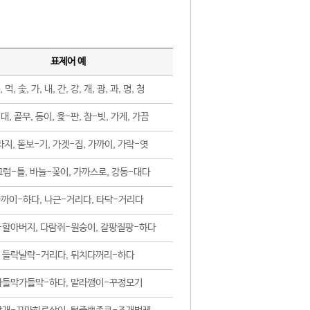
표제어 예
, 먹, 숯, 가, 내, 간, 강, 개, 광, 과, 명, 청
대, 골무, 동이, 윷-판, 참-빗, 가게, 가끔
지, 돋보-기, 가겟-집, 가까이, 가락-엿
럼-틀, 바늘-꽂이, 가까스로, 강동-대다
까이-하다, 나근-거리다, 타닥-거리다
-할아버지, 다람쥐-원숭이, 갈팡질팡-하다
들락날락-거리다, 뒤치다꺼리-하다
가들막가들막-하다, 말라깽이-꾸정모기