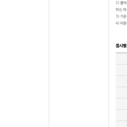
2) 붙
하는 데
3) 가
4) 미
품사별