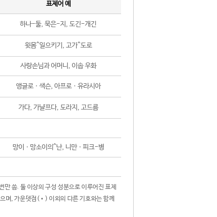
표제어 예
하나-둘, 묵은-지, 도긴-개긴
윗몸^일으키기, 고가^도로
사랑손님과 어머니, 이솝 우화
앵글로ㆍ색슨, 아프로ㆍ유라시아
가다, 가냘프다, 도라지, 고드름
망이ㆍ망소이의^난, 니만ㆍ피크-병
 번만 씀. 둘 이상의 구성 성분으로 이루어진 표제
않으며, 가운뎃점(•) 이외의 다른 기호와는 함께