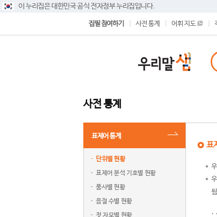
이 누리집은 대한민국 공식 전자정부 누리집입니다.
집필 참여하기
사전 통계
어휘 지도
사전 통계
표제어 통계
표
단위별 현황
우
표제어 분석 기호별 현황
우
품사별 현황
됨
음절 수별 현황
첫 자모별 현황