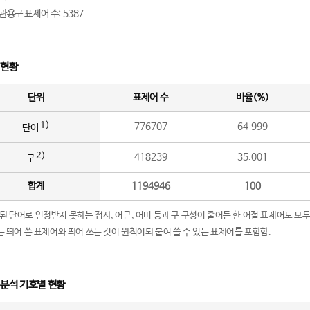
관용구 표제어 수: 5387
 현황
단위
표제어 수
비율(%)
1)
776707
64.999
단어
2)
418239
35.001
구
합계
1194946
100
립된 단어로 인정받지 못하는 접사, 어근, 어미 등과 구 구성이 줄어든 한 어절 표제어도 모두
구’는 띄어 쓴 표제어와 띄어 쓰는 것이 원칙이되 붙여 쓸 수 있는 표제어를 포함함.
 분석 기호별 현황