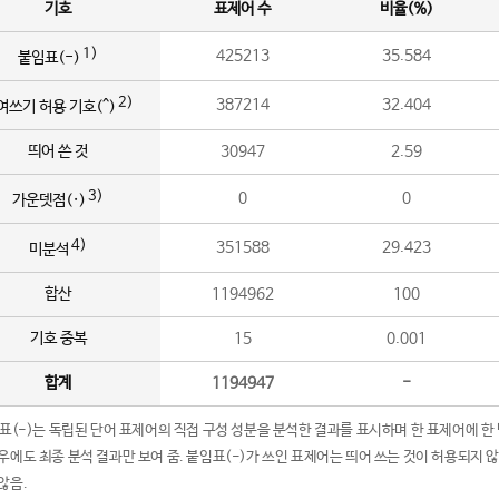
기호
표제어 수
비율(%)
1)
425213
35.584
붙임표(-)
2)
387214
32.404
여쓰기 허용 기호(^)
띄어 쓴 것
30947
2.59
3)
0
0
가운뎃점(·)
4)
351588
29.423
미분석
합산
1194962
100
기호 중복
15
0.001
합계
1194947
-
임표(-)는 독립된 단어 표제어의 직접 구성 성분을 분석한 결과를 표시하며 한 표제어에 한
우에도 최종 분석 결과만 보여 줌. 붙임표(-)가 쓰인 표제어는 띄어 쓰는 것이 허용되지 
않음.