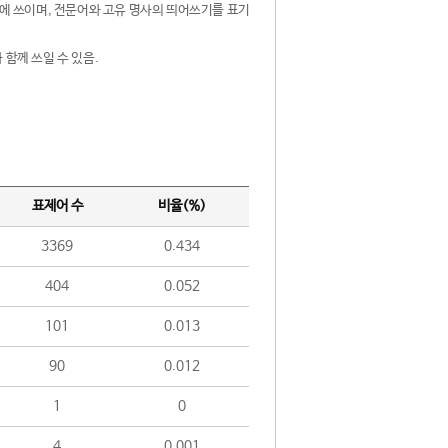
제어에 쓰이며, 전문어와 고유 명사의 띄어쓰기를 표기
 함께 쓰일 수 있음.
표제어 수
비율(%)
3369
0.434
404
0.052
101
0.013
90
0.012
1
0
4
0.001