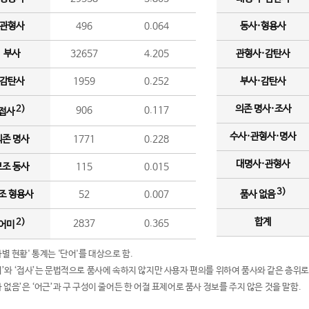
관형사
496
0.064
동사·형용사
부사
32657
4.205
관형사·감탄사
감탄사
1959
0.252
부사·감탄사
의존 명사·조사
2)
906
0.117
접사
수사·관형사·명사
의존 명사
1771
0.228
대명사·관형사
보조 동사
115
0.015
3)
조 형용사
52
0.007
품사 없음
합계
2)
2837
0.365
어미
품사별 현황' 통계는 '단어'를 대상으로 함.
어미’와 ‘접사’는 문법적으로 품사에 속하지 않지만 사용자 편의를 위하여 품사와 같은 층위로
품사 없음’은 ‘어근’과 구 구성이 줄어든 한 어절 표제어로 품사 정보를 주지 않은 것을 말함.