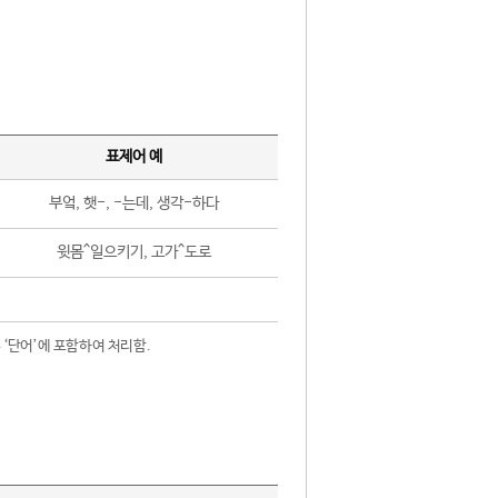
표제어 예
부엌, 햇-, -는데, 생각-하다
윗몸^일으키기, 고가^도로
 ‘단어’에 포함하여 처리함.