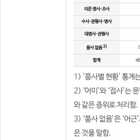
의존 명사·조사
수사·관형사·명사
대명사·관형사
3)
품사 없음
합계
4
1) '품사별 현황' 통계
2) ‘어미’와 ‘접사’
와 같은 층위로 처리함.
3) ‘품사 없음’은 ‘어
은 것을 말함.