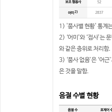
보조 형용사
52
2)
2837
어미
1) '품사별 현황' 통계
2) ‘어미’와 ‘접사’
와 같은 층위로 처리함.
3) ‘품사 없음’은 ‘어
은 것을 말함.
음절 수별 현황
음절 수
표제어 