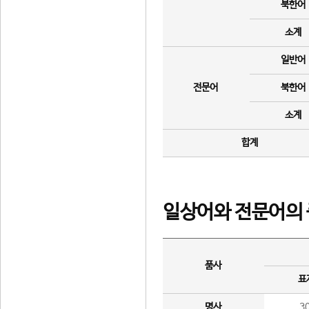
북한어
소계
일반어
전문어
북한어
소계
합계
일상어와 전문어의 
품사
표
명사
3