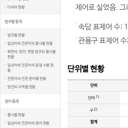
제어로 실었음. 그
다의어 현황
범주별 통계
속담 표제어 수: 1
범주별 현황
관용구 표제어 수:
일상어와 전문어의 품사별 현황
북한어, 방언, 옛말 범주의 품사별
현황
일상어와 전문어의 음절 수별 현
단위별 현황
황
전문어의 전문 분야별 현황
단위
방언의 지역별 현황
1)
단어
원어 통계
2)
구
품사별 현황
합계
일상어와 전문어의 원어 현황