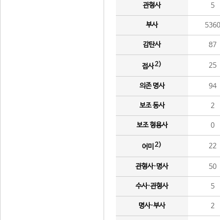
관형사
5
부사
536
감탄사
87
2)
25
접사
의존 명사
94
보조 동사
2
보조 형용사
0
2)
22
어미
관형사·명사
50
수사·관형사
5
명사·부사
2