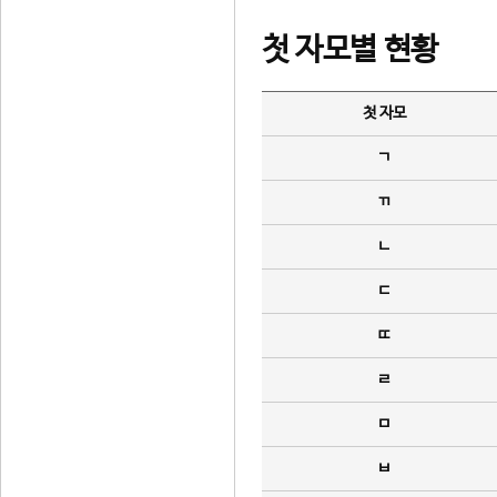
첫 자모별 현황
첫 자모
ㄱ
ㄲ
ㄴ
ㄷ
ㄸ
ㄹ
ㅁ
ㅂ