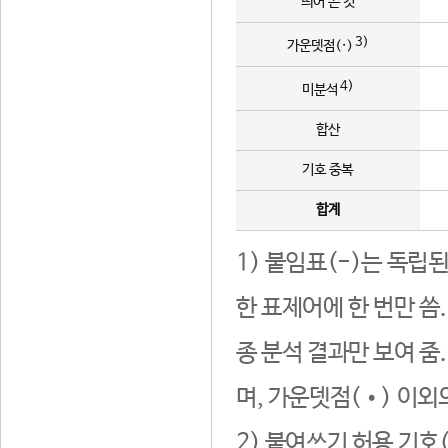
띄어 쓴 것
3)
가운뎃점(·)
4)
미분석
합산
기호 중복
합계
1) 붙임표(-)는 독립
한 표제어에 한 번만 씀
종 분석 결과만 보여 줌
며, 가운뎃점(•) 이외
2) 붙여쓰기 허용 기호