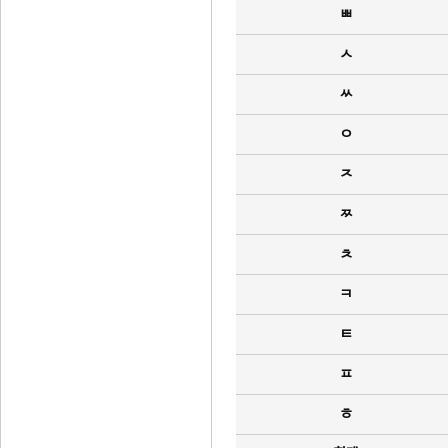
ㅃ
ㅅ
ㅆ
ㅇ
ㅈ
ㅉ
ㅊ
ㅋ
ㅌ
ㅍ
ㅎ