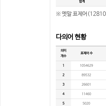
합계
※ 옛말 표제어(1281
다의어 현황
의미
표제어 수
개수
1
1054629
2
89532
3
26601
4
11460
5
5020