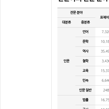
전문 분야
표제어
대분류
중분류
언어
7,32
문학
10,1
역사
35,4
인문
철학
3,43
교육
15,3
민속
6,64
인문 일반
24
법률
16,7