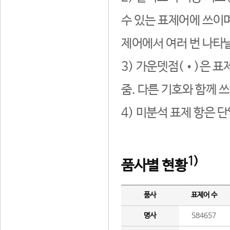
수 있는 표제어에 쓰이며
제어에서 여러 번 나타날
3) 가운뎃점(•)은 표
줌. 다른 기호와 함께 쓰
4) 미분석 표제 항은 
1)
품사별 현황
품사
표제어 수
명사
584657