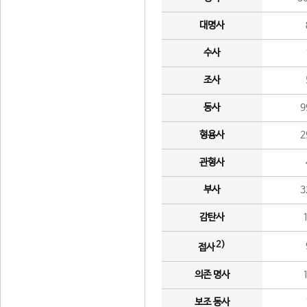
대명사
수사
조사
동사
9
형용사
2
관형사
부사
3
감탄사
2)
접사
의존 명사
보조 동사