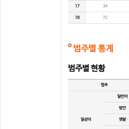
17
34
18
72
범주별 통계
범주별 현황
범주
일반어
방언
일상어
옛말