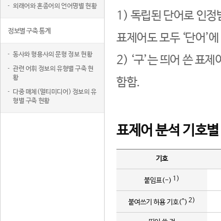
외래어와 혼종어의 언어명별 현황
1) 독립된 단어로 인정
정보별 구축 통계
표제어도 모두 ‘단어’에
동사와 형용사의 문형 정보 현황
2) ‘구’는 띄어 쓴 표
관련 어휘 정보의 유형별 구축 현
황
함함.
다중 매체(멀티미디어) 정보의 유
형별 구축 현황
표제어 분석 기호별
기호
1)
붙임표(-)
2)
붙여쓰기 허용 기호(^)