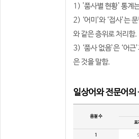
1) '품사별 현황' 통계
2) ‘어미’와 ‘접사’
와 같은 층위로 처리함.
3) ‘품사 없음’은 ‘어
은 것을 말함.
일상어와 전문어의 
음절 수
표
1