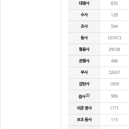
대명사
835
수사
128
조사
594
동사
107473
형용사
29538
관형사
496
부사
32657
감탄사
1959
2)
906
접사
의존 명사
1771
보조 동사
115