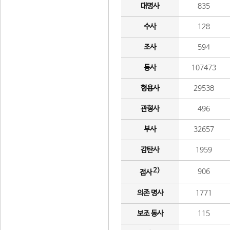
대명사
835
수사
128
조사
594
동사
107473
형용사
29538
관형사
496
부사
32657
감탄사
1959
2)
906
접사
의존 명사
1771
보조 동사
115