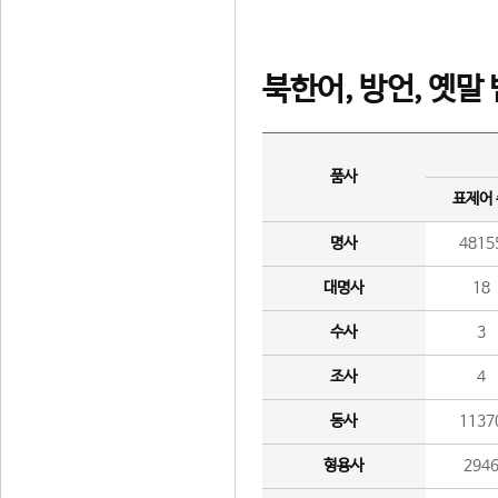
북한어, 방언, 옛말
품사
표제어
명사
4815
대명사
18
수사
3
조사
4
동사
1137
형용사
294