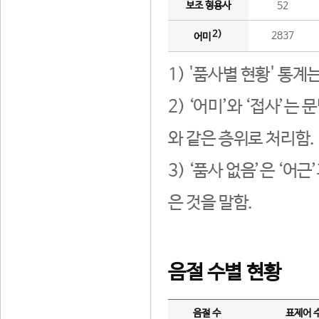
보조 형용사
52
2)
2837
어미
1) '품사별 현황' 통계
2) ‘어미’와 ‘접사’
와 같은 층위로 처리함.
3) ‘품사 없음’은 ‘어
은 것을 말함.
음절 수별 현황
음절 수
표제어 