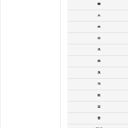
ㅃ
ㅅ
ㅆ
ㅇ
ㅈ
ㅉ
ㅊ
ㅋ
ㅌ
ㅍ
ㅎ