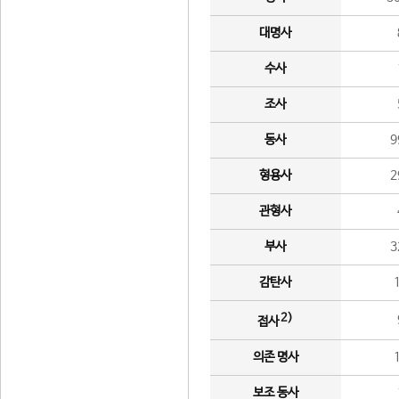
대명사
수사
조사
동사
9
형용사
2
관형사
부사
3
감탄사
2)
접사
의존 명사
보조 동사