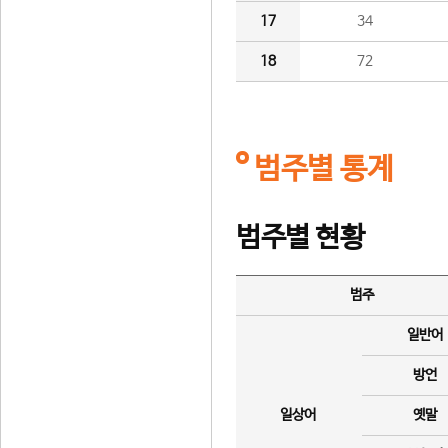
17
34
18
72
범주별 통계
범주별 현황
범주
일반어
방언
일상어
옛말