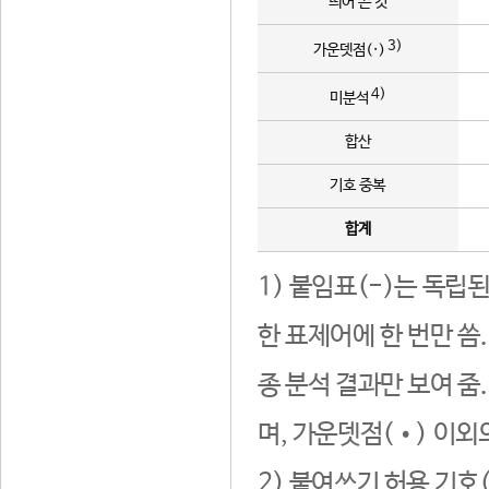
띄어 쓴 것
3)
가운뎃점(·)
4)
미분석
합산
기호 중복
합계
1) 붙임표(-)는 독립
한 표제어에 한 번만 씀
종 분석 결과만 보여 줌
며, 가운뎃점(•) 이외
2) 붙여쓰기 허용 기호