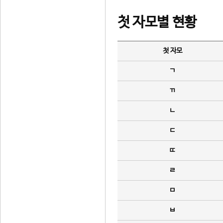
첫 자모별 현황
첫 자모
ㄱ
ㄲ
ㄴ
ㄷ
ㄸ
ㄹ
ㅁ
ㅂ