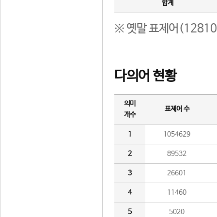
합계
※ 옛말 표제어(1281
다의어 현황
의미
표제어 수
개수
1
1054629
2
89532
3
26601
4
11460
5
5020