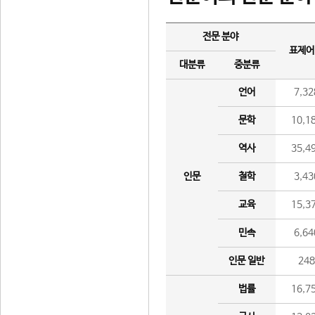
전문 분야
표제어
대분류
중분류
언어
7,32
문학
10,1
역사
35,4
인문
철학
3,43
교육
15,3
민속
6,64
인문 일반
24
법률
16,7