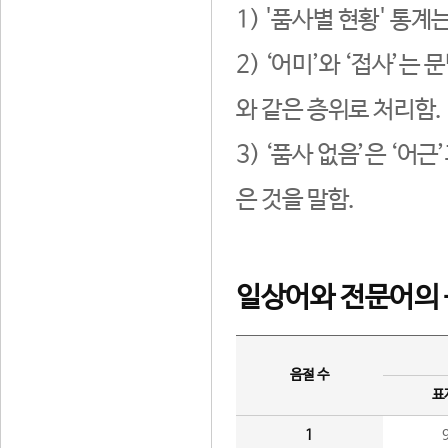
1) '품사별 현황' 통계
2) ‘어미’와 ‘접사’
와 같은 층위로 처리함.
3) ‘품사 없음’은 ‘어
은 것을 말함.
일상어와 전문어의 
음절 수
표
1