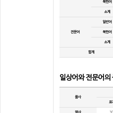
북한어
소계
일반어
전문어
북한어
소계
합계
일상어와 전문어의 
품사
표
명사
3