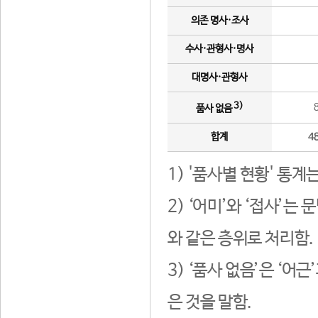
의존 명사·조사
수사·관형사·명사
대명사·관형사
3)
품사 없음
합계
4
1) '품사별 현황' 통계
2) ‘어미’와 ‘접사’
와 같은 층위로 처리함.
3) ‘품사 없음’은 ‘어
은 것을 말함.