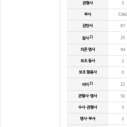
관형사
5
부사
536
감탄사
87
2)
25
접사
의존 명사
94
보조 동사
2
보조 형용사
0
2)
22
어미
관형사·명사
50
수사·관형사
5
명사·부사
2