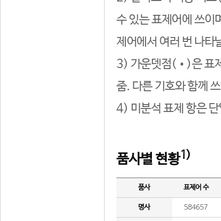
수 있는 표제어에 쓰이며
제어에서 여러 번 나타날
3) 가운뎃점(•)은 표
줌. 다른 기호와 함께 쓰
4) 미분석 표제 항은 
1)
품사별 현황
품사
표제어 수
명사
584657