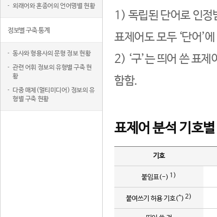
외래어와 혼종어의 언어명별 현황
1) 독립된 단어로 인정
정보별 구축 통계
표제어도 모두 ‘단어’에
동사와 형용사의 문형 정보 현황
2) ‘구’는 띄어 쓴 표
관련 어휘 정보의 유형별 구축 현
황
함함.
다중 매체(멀티미디어) 정보의 유
형별 구축 현황
표제어 분석 기호별
기호
1)
붙임표(-)
2)
붙여쓰기 허용 기호(^)