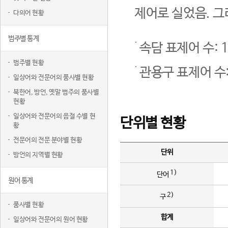
제어로 실었음. 그
다의어 현황
범주별 통계
속담 표제어 수: 1
범주별 현황
관용구 표제어 수:
일상어와 전문어의 품사별 현황
북한어, 방언, 옛말 범주의 품사별
현황
일상어와 전문어의 음절 수별 현
단위별 현황
황
전문어의 전문 분야별 현황
단위
방언의 지역별 현황
1)
단어
원어 통계
2)
구
품사별 현황
합계
일상어와 전문어의 원어 현황