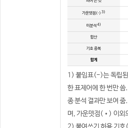
띄어 쓴 것
3)
가운뎃점(·)
4)
미분석
합산
기호 중복
합계
1) 붙임표(-)는 독립
한 표제어에 한 번만 씀
종 분석 결과만 보여 줌
며, 가운뎃점(•) 이외
2) 붙여쓰기 허용 기호