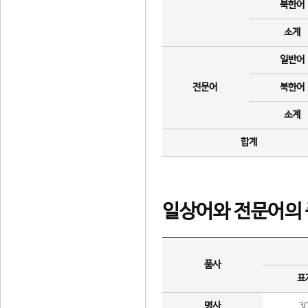
북한어
소계
일반어
전문어
북한어
소계
합계
일상어와 전문어의 
품사
표
명사
3