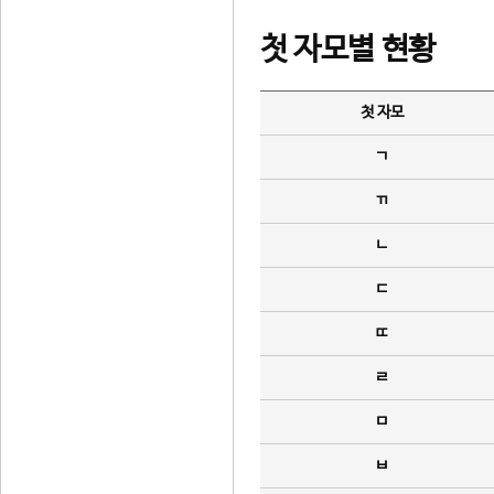
첫 자모별 현황
첫 자모
ㄱ
ㄲ
ㄴ
ㄷ
ㄸ
ㄹ
ㅁ
ㅂ