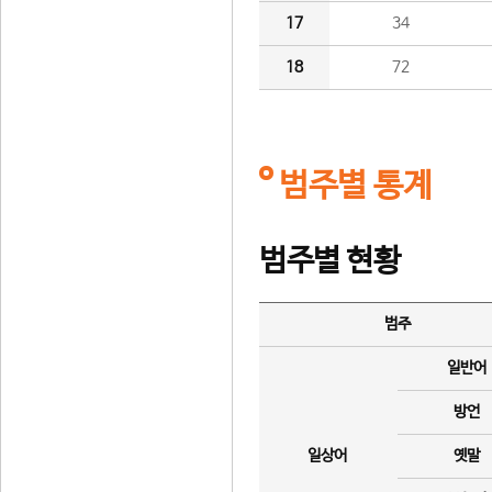
17
34
18
72
범주별 통계
범주별 현황
범주
일반어
방언
일상어
옛말