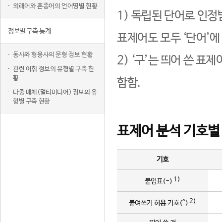
외래어와 혼종어의 언어명별 현황
1) 독립된 단어로 인정
정보별 구축 통계
표제어도 모두 ‘단어’에
동사와 형용사의 문형 정보 현황
2) ‘구’는 띄어 쓴 표
관련 어휘 정보의 유형별 구축 현
황
함함.
다중 매체(멀티미디어) 정보의 유
형별 구축 현황
표제어 분석 기호별
기호
1)
붙임표(-)
2)
붙여쓰기 허용 기호(^)