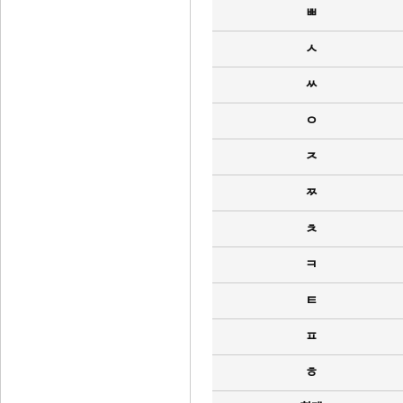
ㅃ
ㅅ
ㅆ
ㅇ
ㅈ
ㅉ
ㅊ
ㅋ
ㅌ
ㅍ
ㅎ