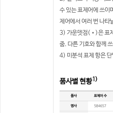
수 있는 표제어에 쓰이며
제어에서 여러 번 나타날
3) 가운뎃점(•)은 표
줌. 다른 기호와 함께 쓰
4) 미분석 표제 항은 
1)
품사별 현황
품사
표제어 수
명사
584657