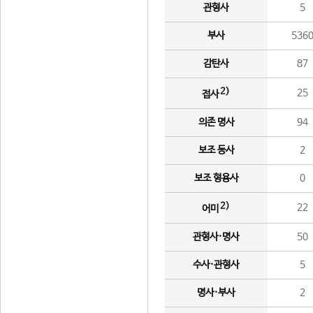
관형사
5
부사
536
감탄사
87
2)
25
접사
의존 명사
94
보조 동사
2
보조 형용사
0
2)
22
어미
관형사·명사
50
수사·관형사
5
명사·부사
2