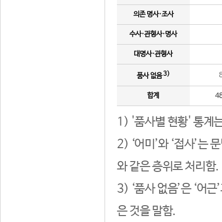
의존 명사·조사
수사·관형사·명사
대명사·관형사
3)
품사 없음
합계
4
1) '품사별 현황' 통계
2) ‘어미’와 ‘접사’
와 같은 층위로 처리함.
3) ‘품사 없음’은 ‘어
은 것을 말함.