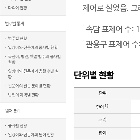
제어로 실었음. 그
다의어 현황
범주별 통계
속담 표제어 수: 1
범주별 현황
관용구 표제어 수:
일상어와 전문어의 품사별 현황
북한어, 방언, 옛말 범주의 품사별
현황
일상어와 전문어의 음절 수별 현
단위별 현황
황
전문어의 전문 분야별 현황
단위
방언의 지역별 현황
1)
단어
원어 통계
2)
구
품사별 현황
합계
일상어와 전문어의 원어 현황