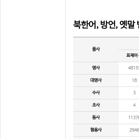
북한어, 방언, 옛말
품사
표제어
명사
4815
대명사
18
수사
3
조사
4
동사
1137
형용사
294