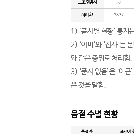
보조 형용사
52
2)
2837
어미
1) '품사별 현황' 통계
2) ‘어미’와 ‘접사’
와 같은 층위로 처리함.
3) ‘품사 없음’은 ‘어
은 것을 말함.
음절 수별 현황
음절 수
표제어 