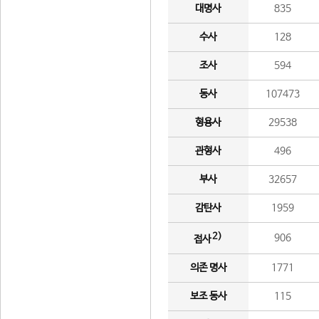
대명사
835
수사
128
조사
594
동사
107473
형용사
29538
관형사
496
부사
32657
감탄사
1959
2)
906
접사
의존 명사
1771
보조 동사
115