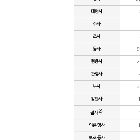
대명사
수사
조사
동사
9
형용사
2
관형사
부사
3
감탄사
2)
접사
의존 명사
보조 동사