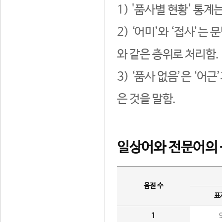
1) '품사별 현황' 통계
2) ‘어미’와 ‘접사’
와 같은 층위로 처리함.
3) ‘품사 없음’은 ‘어
은 것을 말함.
일상어와 전문어의 
음절 수
표
1