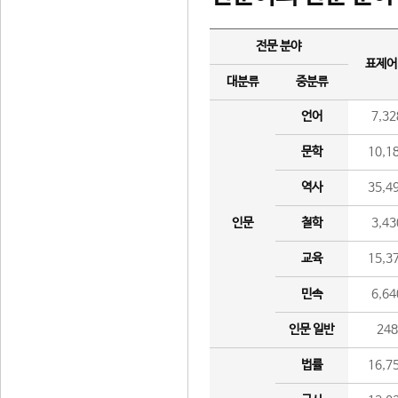
전문 분야
표제어
대분류
중분류
언어
7,32
문학
10,1
역사
35,4
인문
철학
3,43
교육
15,3
민속
6,64
인문 일반
24
법률
16,7