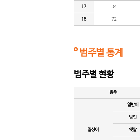
17
34
18
72
범주별 통계
범주별 현황
범주
일반어
방언
일상어
옛말