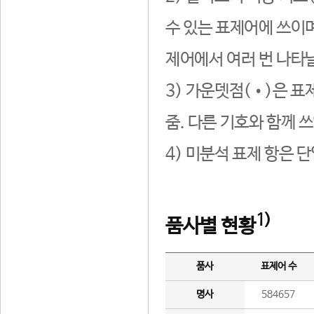
수 있는 표제어에 쓰이며
제어에서 여러 번 나타날
3) 가운뎃점(•)은 표
줌. 다른 기호와 함께 쓰
4) 미분석 표제 항은 
1)
품사별 현황
품사
표제어 수
명사
584657