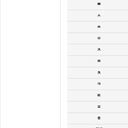
ㅃ
ㅅ
ㅆ
ㅇ
ㅈ
ㅉ
ㅊ
ㅋ
ㅌ
ㅍ
ㅎ