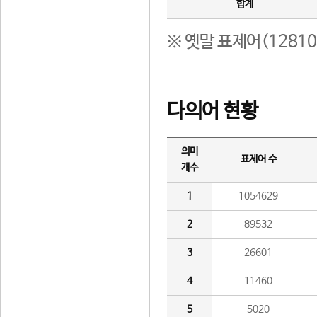
합계
※ 옛말 표제어(1281
다의어 현황
의미
표제어 수
개수
1
1054629
2
89532
3
26601
4
11460
5
5020