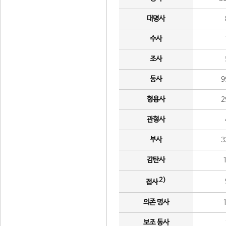
대명사
수사
조사
동사
9
형용사
2
관형사
부사
3
감탄사
2)
접사
의존 명사
보조 동사