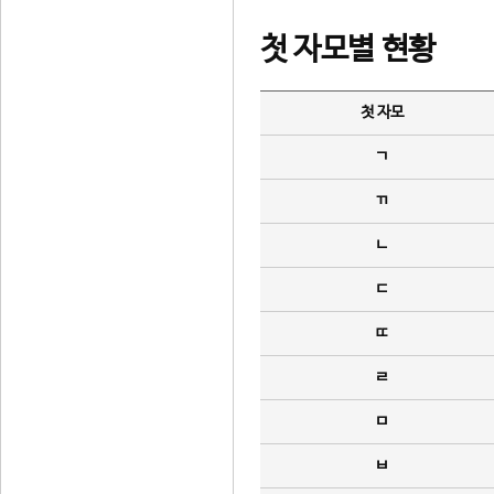
첫 자모별 현황
첫 자모
ㄱ
ㄲ
ㄴ
ㄷ
ㄸ
ㄹ
ㅁ
ㅂ