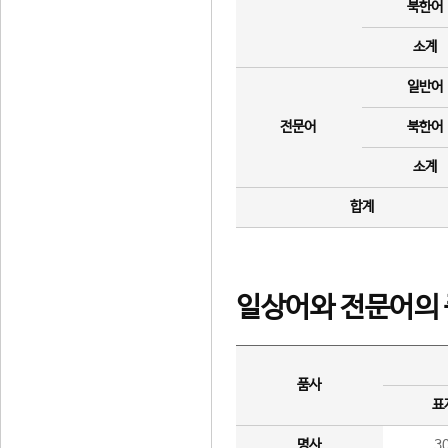
북한어
소계
일반어
전문어
북한어
소계
합계
일상어와 전문어의 
품사
표
명사
3