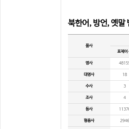
북한어, 방언, 옛말
품사
표제어
명사
4815
대명사
18
수사
3
조사
4
동사
1137
형용사
294