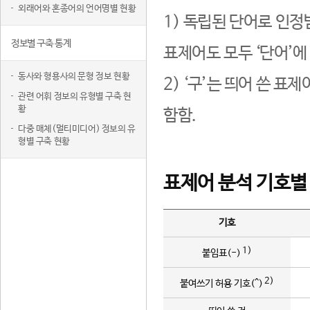
외래어와 혼종어의 언어명별 현황
1) 독립된 단어로 인정
정보별 구축 통계
표제어도 모두 ‘단어’에
동사와 형용사의 문형 정보 현황
2) ‘구’는 띄어 쓴 표
관련 어휘 정보의 유형별 구축 현
황
함함.
다중 매체(멀티미디어) 정보의 유
형별 구축 현황
표제어 분석 기호별
기호
1)
붙임표(-)
2)
붙여쓰기 허용 기호(^)