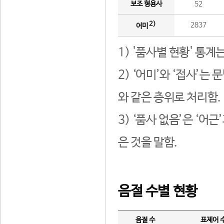
보조 형용사
52
2)
2837
어미
1) '품사별 현황' 통계
2) ‘어미’와 ‘접사’
와 같은 층위로 처리함.
3) ‘품사 없음’은 ‘어
은 것을 말함.
음절 수별 현황
음절 수
표제어 