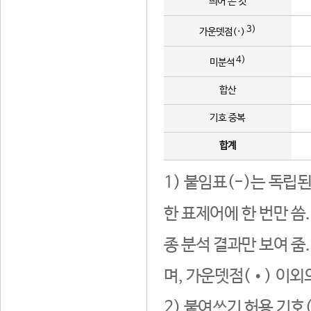
띄어 쓴 것
3)
가운뎃점(·)
4)
미분석
합산
기호 중복
합계
1) 붙임표(-)는 독립
한 표제어에 한 번만 씀
종 분석 결과만 보여 줌
며, 가운뎃점(•) 이외
2) 붙여쓰기 허용 기호