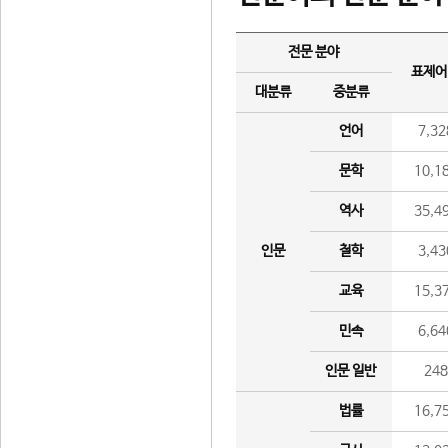
전문 분야
표제어
대분류
중분류
언어
7,32
문학
10,1
역사
35,4
인문
철학
3,43
교육
15,3
민속
6,64
인문 일반
24
법률
16,7