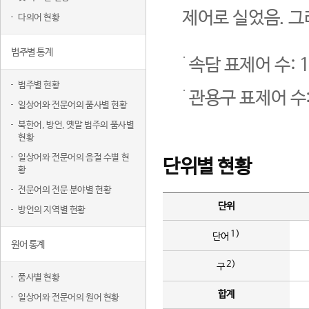
제어로 실었음. 그
다의어 현황
범주별 통계
속담 표제어 수: 1
범주별 현황
관용구 표제어 수:
일상어와 전문어의 품사별 현황
북한어, 방언, 옛말 범주의 품사별
현황
일상어와 전문어의 음절 수별 현
단위별 현황
황
전문어의 전문 분야별 현황
단위
방언의 지역별 현황
1)
단어
원어 통계
2)
구
품사별 현황
합계
일상어와 전문어의 원어 현황