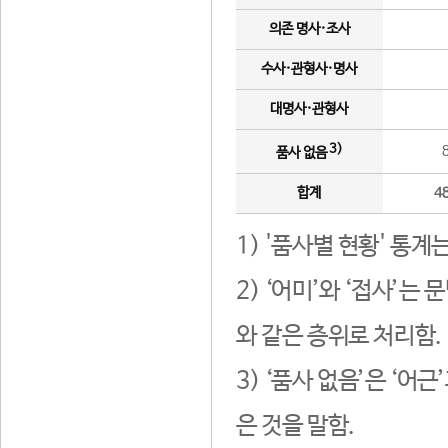
의존 명사·조사
수사·관형사·명사
대명사·관형사
3)
품사 없음
합계
4
1) '품사별 현황' 통계
2) ‘어미’와 ‘접사’
와 같은 층위로 처리함.
3) ‘품사 없음’은 ‘어
은 것을 말함.