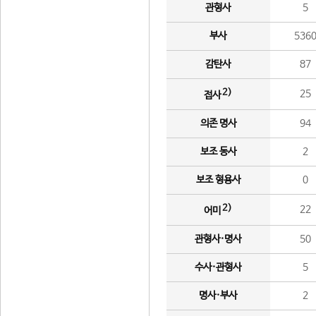
관형사
5
부사
536
감탄사
87
2)
25
접사
의존 명사
94
보조 동사
2
보조 형용사
0
2)
22
어미
관형사·명사
50
수사·관형사
5
명사·부사
2