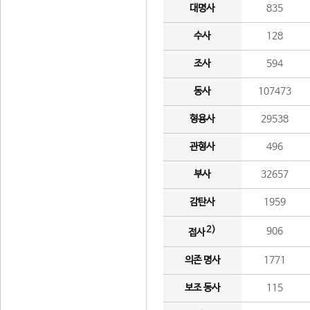
대명사
835
수사
128
조사
594
동사
107473
형용사
29538
관형사
496
부사
32657
감탄사
1959
2)
906
접사
의존 명사
1771
보조 동사
115