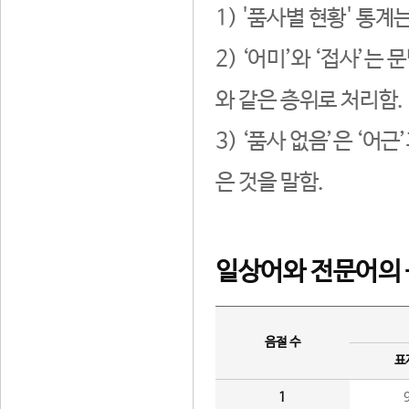
1) '품사별 현황' 통계
2) ‘어미’와 ‘접사’
와 같은 층위로 처리함.
3) ‘품사 없음’은 ‘어
은 것을 말함.
일상어와 전문어의 
음절 수
표
1