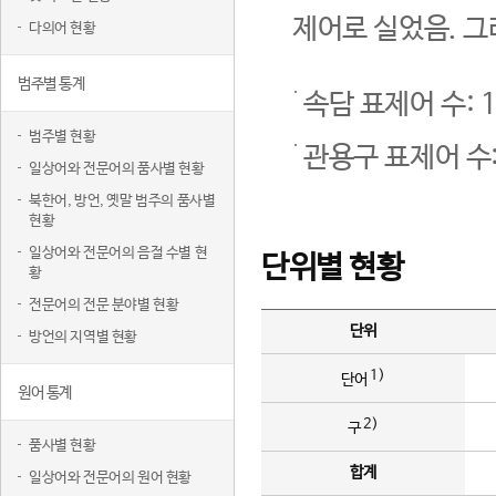
제어로 실었음. 그
다의어 현황
범주별 통계
속담 표제어 수: 1
범주별 현황
관용구 표제어 수:
일상어와 전문어의 품사별 현황
북한어, 방언, 옛말 범주의 품사별
현황
일상어와 전문어의 음절 수별 현
단위별 현황
황
전문어의 전문 분야별 현황
단위
방언의 지역별 현황
1)
단어
원어 통계
2)
구
품사별 현황
합계
일상어와 전문어의 원어 현황