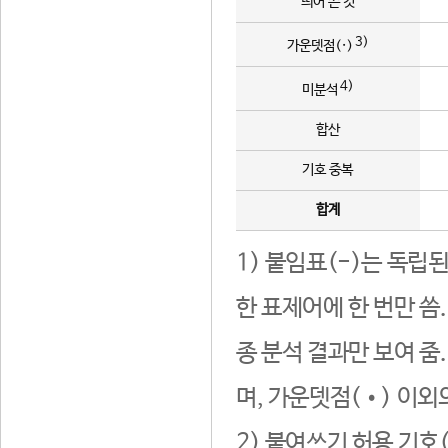
띄어 쓴 것
3)
가운뎃점(·)
4)
미분석
합산
기호 중복
합계
1) 붙임표(-)는 독립
한 표제어에 한 번만 씀
종 분석 결과만 보여 줌
며, 가운뎃점(•) 이외
2) 붙여쓰기 허용 기호