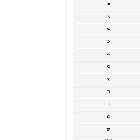
ㅃ
ㅅ
ㅆ
ㅇ
ㅈ
ㅉ
ㅊ
ㅋ
ㅌ
ㅍ
ㅎ