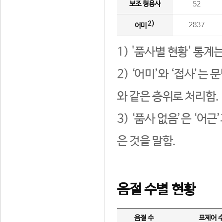
보조 형용사
52
2)
2837
어미
1) '품사별 현황' 통계
2) ‘어미’와 ‘접사’
와 같은 층위로 처리함.
3) ‘품사 없음’은 ‘어
은 것을 말함.
음절 수별 현황
음절 수
표제어 