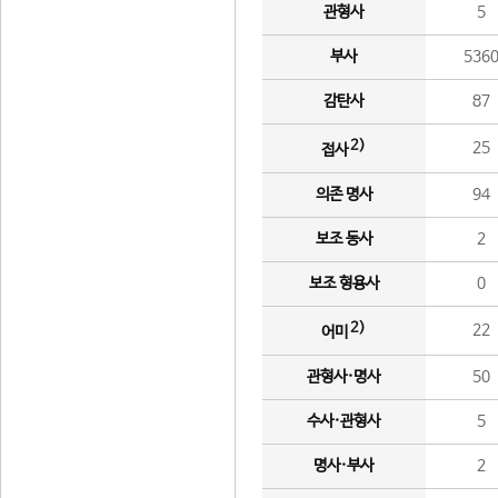
관형사
5
부사
536
감탄사
87
2)
25
접사
의존 명사
94
보조 동사
2
보조 형용사
0
2)
22
어미
관형사·명사
50
수사·관형사
5
명사·부사
2