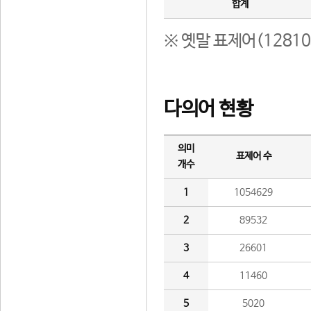
합계
※ 옛말 표제어(1281
다의어 현황
의미
표제어 수
개수
1
1054629
2
89532
3
26601
4
11460
5
5020