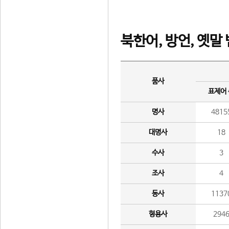
북한어, 방언, 옛말
품사
표제어
명사
4815
대명사
18
수사
3
조사
4
동사
1137
형용사
294