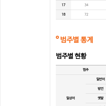
17
34
18
72
범주별 통계
범주별 현황
범주
일반어
방언
일상어
옛말