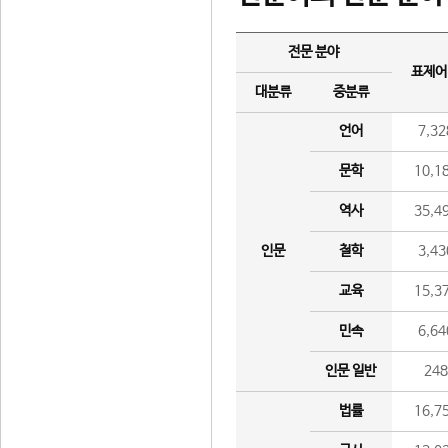
전문 분야
표제어
대분류
중분류
언어
7,32
문학
10,1
역사
35,4
인문
철학
3,43
교육
15,3
민속
6,64
인문 일반
24
법률
16,7