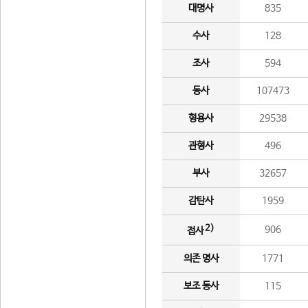
대명사
835
수사
128
조사
594
동사
107473
형용사
29538
관형사
496
부사
32657
감탄사
1959
2)
906
접사
의존 명사
1771
보조 동사
115