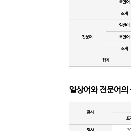
북한어
소계
일반어
전문어
북한어
소계
합계
일상어와 전문어의 
품사
표
명사
3