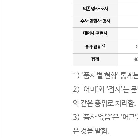
의존 명사·조사
수사·관형사·명사
대명사·관형사
3)
품사 없음
합계
4
1) '품사별 현황' 통계
2) ‘어미’와 ‘접사’
와 같은 층위로 처리함.
3) ‘품사 없음’은 ‘어
은 것을 말함.