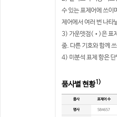
수 있는 표제어에 쓰이며
제어에서 여러 번 나타날
3) 가운뎃점(•)은 표
줌. 다른 기호와 함께 쓰
4) 미분석 표제 항은 
1)
품사별 현황
품사
표제어 수
명사
584657