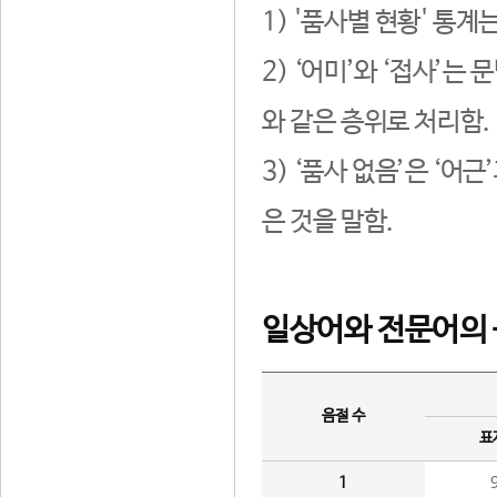
1) '품사별 현황' 통계
2) ‘어미’와 ‘접사’
와 같은 층위로 처리함.
3) ‘품사 없음’은 ‘어
은 것을 말함.
일상어와 전문어의 
음절 수
표
1