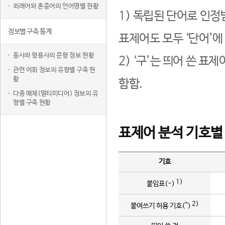
외래어와 혼종어의 언어명별 현황
1) 독립된 단어로 인정
정보별 구축 통계
표제어도 모두 ‘단어’에
동사와 형용사의 문형 정보 현황
2) ‘구’는 띄어 쓴 표
관련 어휘 정보의 유형별 구축 현
황
함함.
다중 매체(멀티미디어) 정보의 유
형별 구축 현황
표제어 분석 기호별
기호
1)
붙임표(-)
2)
붙여쓰기 허용 기호(^)