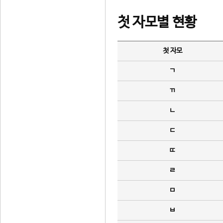
첫 자모별 현황
첫 자모
ㄱ
ㄲ
ㄴ
ㄷ
ㄸ
ㄹ
ㅁ
ㅂ