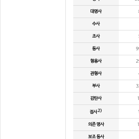
대명사
수사
조사
동사
9
형용사
2
관형사
부사
3
감탄사
2)
접사
의존 명사
보조 동사