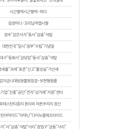
날개-꼬마하루살이, 털줄뾰족코-조개벌레
시근벌떡시근벌떡-하다
검정마디-꼬리납작맵시벌
경주^감은사지^동서^삼층^석탑
대한민국^임시^정부^수립^기념일
대구^동화사^금당암^동서^삼층^석탑
영세율^과세^표준^신고^불성실^가산세
감지금니대방광불화엄경-보현행원품
기업^진흥^공단^전자^상거래^지원^센터
로테스탄티즘의 윤리와 자본주의의 정신
코틴아마이드^아데닌^다이뉴클레오타이드
지^서^삼층^석탑^사리^장엄구^금동^사리^