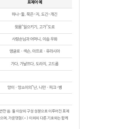
표제어 예
하나-둘, 묵은-지, 도긴-개긴
윗몸^일으키기, 고가^도로
사랑손님과 어머니, 이솝 우화
앵글로ㆍ색슨, 아프로ㆍ유라시아
가다, 가냘프다, 도라지, 고드름
망이ㆍ망소이의^난, 니만ㆍ피크-병
 번만 씀. 둘 이상의 구성 성분으로 이루어진 표제
않으며, 가운뎃점(•) 이외의 다른 기호와는 함께