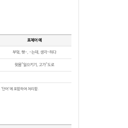
표제어 예
부엌, 햇-, -는데, 생각-하다
윗몸^일으키기, 고가^도로
 ‘단어’에 포함하여 처리함.