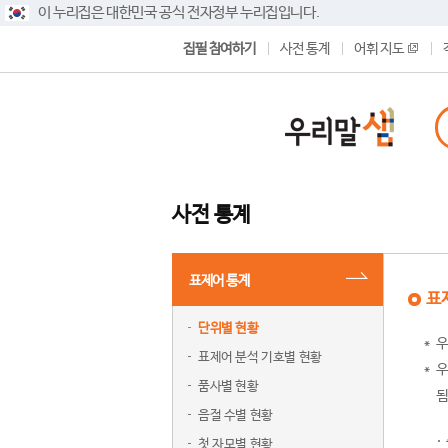
이 누리집은 대한민국 공식 전자정부 누리집입니다.
집필 참여하기
사전 통계
어휘 지도
사전 통계
표제어 통계
표
단위별 현황
우
표제어 분석 기호별 현황
우
품사별 현황
됨
음절 수별 현황
첫 자모별 현황