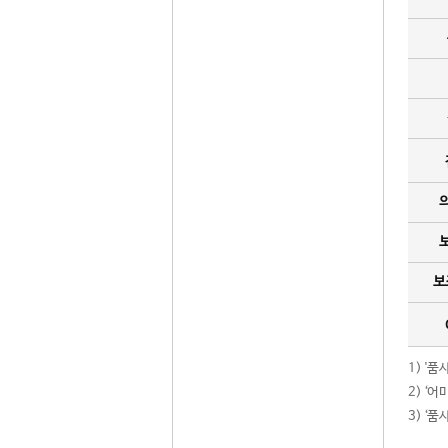
보
1) '
2) ‘
3) ‘