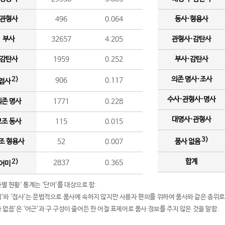
관형사
496
0.064
동사·형용사
부사
32657
4.205
관형사·감탄사
감탄사
1959
0.252
부사·감탄사
의존 명사·조사
2)
906
0.117
접사
수사·관형사·명사
의존 명사
1771
0.228
대명사·관형사
보조 동사
115
0.015
3)
조 형용사
52
0.007
품사 없음
합계
2)
2837
0.365
어미
품사별 현황' 통계는 '단어'를 대상으로 함.
어미’와 ‘접사’는 문법적으로 품사에 속하지 않지만 사용자 편의를 위하여 품사와 같은 층위로
품사 없음’은 ‘어근’과 구 구성이 줄어든 한 어절 표제어로 품사 정보를 주지 않은 것을 말함.