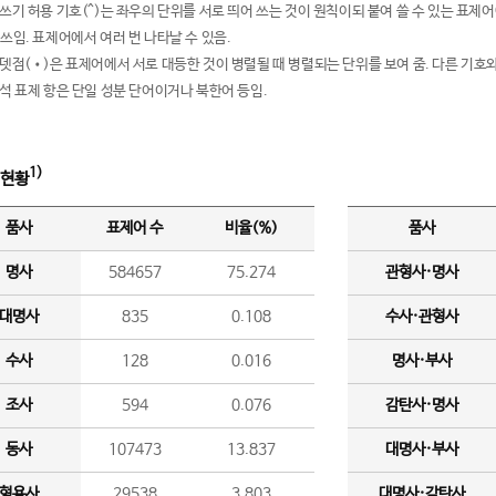
여쓰기 허용 기호(^)는 좌우의 단위를 서로 띄어 쓰는 것이 원칙이되 붙여 쓸 수 있는 표
 쓰임. 표제어에서 여러 번 나타날 수 있음.
운뎃점(•)은 표제어에서 서로 대등한 것이 병렬될 때 병렬되는 단위를 보여 줌. 다른 기호와
분석 표제 항은 단일 성분 단어이거나 북한어 등임.
1)
 현황
품사
표제어 수
비율(%)
품사
명사
584657
75.274
관형사·명사
대명사
835
0.108
수사·관형사
수사
128
0.016
명사·부사
조사
594
0.076
감탄사·명사
동사
107473
13.837
대명사·부사
형용사
29538
3.803
대명사·감탄사