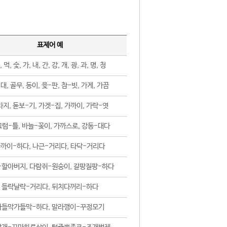
표제어 예
, 먹, 숯, 가, 내, 간, 강, 개, 광, 과, 명, 청
대, 골무, 동이, 윷-판, 참-빗, 가게, 가끔
지, 돋보-기, 가겟-집, 가까이, 가락-엿
럼-틀, 바늘-꽂이, 가까스로, 강동-대다
까이-하다, 나근-거리다, 타닥-거리다
-할아버지, 다람쥐-원숭이, 갈팡질팡-하다
들락날락-거리다, 뒤치다꺼리-하다
가들막가들막-하다, 말라깽이-꾸정모기