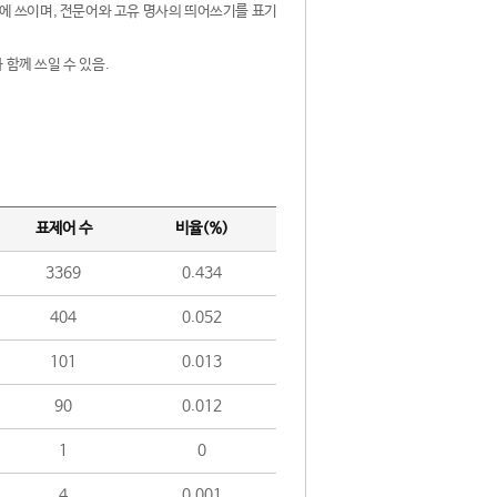
제어에 쓰이며, 전문어와 고유 명사의 띄어쓰기를 표기
 함께 쓰일 수 있음.
표제어 수
비율(%)
3369
0.434
404
0.052
101
0.013
90
0.012
1
0
4
0.001