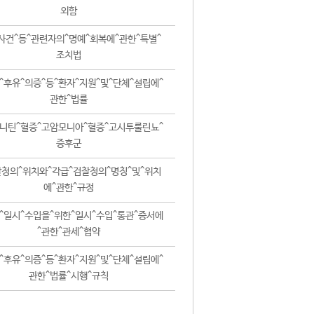
외함
사건^등^관련자의^명예^회복에^관한^특별^
조치법
^후유^의증^등^환자^지원^및^단체^설립에^
관한^법률
니틴^혈증^고암모니아^혈증^고시투룰린뇨^
증후군
청의^위치와^각급^검찰청의^명칭^및^위치
에^관한^규정
^일시^수입을^위한^일시^수입^통관^증서에
^관한^관세^협약
^후유^의증^등^환자^지원^및^단체^설립에^
관한^법률^시행^규칙