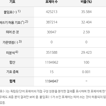
기호
표제어 수
비율(%)
1)
425213
35.584
붙임표(-)
2)
387214
32.404
여쓰기 허용 기호(^)
띄어 쓴 것
30947
2.59
3)
0
0
가운뎃점(·)
4)
351588
29.423
미분석
합산
1194962
100
기호 중복
15
0.001
합계
1194947
-
임표(-)는 독립된 단어 표제어의 직접 구성 성분을 분석한 결과를 표시하며 한 표제어에 한
우에도 최종 분석 결과만 보여 줌. 붙임표(-)가 쓰인 표제어는 띄어 쓰는 것이 허용되지 
않음.