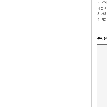
2) 붙
하는 데
3) 가
4) 미
품사별