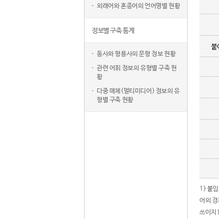
외래어와 혼종어의 언어명별 현황
정보별 구축 통계
붙
동사와 형용사의 문형 정보 현황
관련 어휘 정보의 유형별 구축 현
황
다중 매체(멀티미디어) 정보의 유
형별 구축 현황
1) 붙
어의 경
쓰이지 