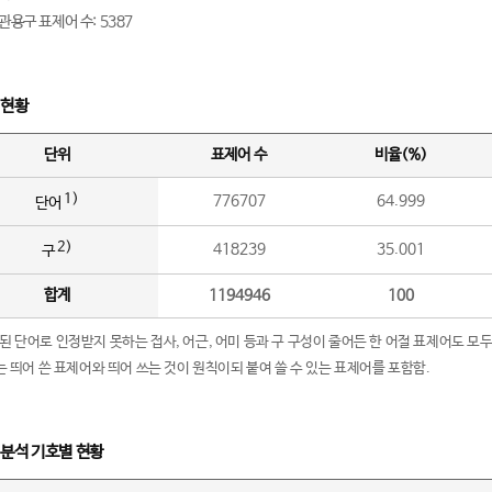
관용구 표제어 수: 5387
 현황
단위
표제어 수
비율(%)
1)
776707
64.999
단어
2)
418239
35.001
구
합계
1194946
100
립된 단어로 인정받지 못하는 접사, 어근, 어미 등과 구 구성이 줄어든 한 어절 표제어도 모두
구’는 띄어 쓴 표제어와 띄어 쓰는 것이 원칙이되 붙여 쓸 수 있는 표제어를 포함함.
 분석 기호별 현황