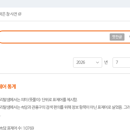
작은 창 사전
옛한글
2026
7
년
제어 통계
리말샘에서는 의미(뜻풀이) 단위로 표제어를 제시함.
리말샘에서는 속담과 관용구의 검색 편의를 위해 정보 항목이 아닌 표제어로 실었음. 그러
.
속담 표제어 수: 10769