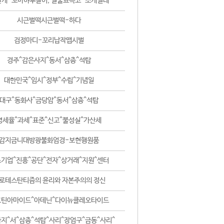
날개-꼬마하루살이, 털줄뾰족코-조개벌레
시근벌떡시근벌떡-하다
검정마디-꼬리납작맵시벌
경주^감은사지^동서^삼층^석탑
대한민국^임시^정부^수립^기념일
대구^동화사^금당암^동서^삼층^석탑
영세율^과세^표준^신고^불성실^가산세
감지금니대방광불화엄경-보현행원품
기업^진흥^공단^전자^상거래^지원^센터
로테스탄티즘의 윤리와 자본주의의 정신
코틴아마이드^아데닌^다이뉴클레오타이드
지^서^삼층^석탑^사리^장엄구^금동^사리^