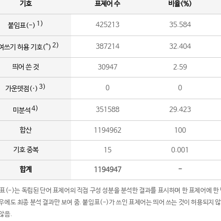
기호
표제어 수
비율(%)
1)
425213
35.584
붙임표(-)
2)
387214
32.404
여쓰기 허용 기호(^)
띄어 쓴 것
30947
2.59
3)
0
0
가운뎃점(·)
4)
351588
29.423
미분석
합산
1194962
100
기호 중복
15
0.001
합계
1194947
-
임표(-)는 독립된 단어 표제어의 직접 구성 성분을 분석한 결과를 표시하며 한 표제어에 한
우에도 최종 분석 결과만 보여 줌. 붙임표(-)가 쓰인 표제어는 띄어 쓰는 것이 허용되지 
않음.