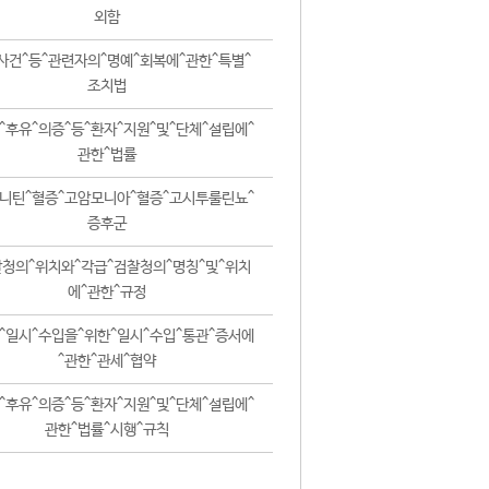
외함
사건^등^관련자의^명예^회복에^관한^특별^
조치법
^후유^의증^등^환자^지원^및^단체^설립에^
관한^법률
니틴^혈증^고암모니아^혈증^고시투룰린뇨^
증후군
청의^위치와^각급^검찰청의^명칭^및^위치
에^관한^규정
^일시^수입을^위한^일시^수입^통관^증서에
^관한^관세^협약
^후유^의증^등^환자^지원^및^단체^설립에^
관한^법률^시행^규칙