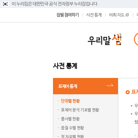
이 누리집은 대한민국 공식 전자정부 누리집입니다.
집필 참여하기
사전 통계
어휘 지도
사전 통계
표제어 통계
표
단위별 현황
우
표제어 분석 기호별 현황
우
품사별 현황
됨
음절 수별 현황
첫 자모별 현황