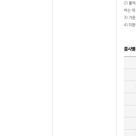
2) 붙
하는 데
3) 가
4) 미
품사별