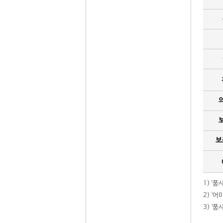
보
1) '
2) ‘
3) ‘