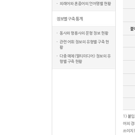
외래어와 혼종어의 언어명별 현황
정보별 구축 통계
붙
동사와 형용사의 문형 정보 현황
관련 어휘 정보의 유형별 구축 현
황
다중 매체(멀티미디어) 정보의 유
형별 구축 현황
1) 붙
어의 경
쓰이지 