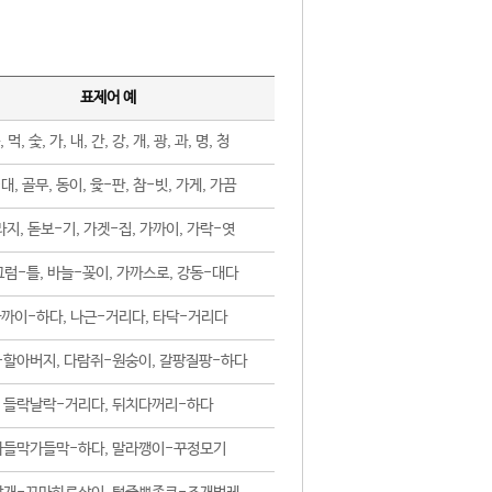
표제어 예
, 먹, 숯, 가, 내, 간, 강, 개, 광, 과, 명, 청
대, 골무, 동이, 윷-판, 참-빗, 가게, 가끔
지, 돋보-기, 가겟-집, 가까이, 가락-엿
럼-틀, 바늘-꽂이, 가까스로, 강동-대다
까이-하다, 나근-거리다, 타닥-거리다
-할아버지, 다람쥐-원숭이, 갈팡질팡-하다
들락날락-거리다, 뒤치다꺼리-하다
가들막가들막-하다, 말라깽이-꾸정모기