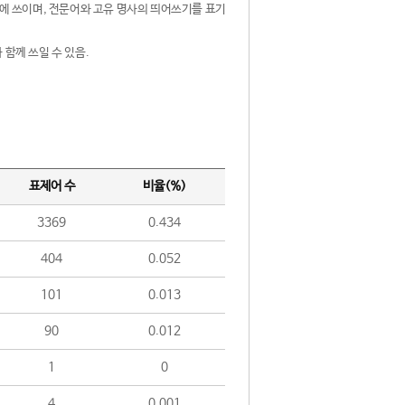
제어에 쓰이며, 전문어와 고유 명사의 띄어쓰기를 표기
 함께 쓰일 수 있음.
표제어 수
비율(%)
3369
0.434
404
0.052
101
0.013
90
0.012
1
0
4
0.001