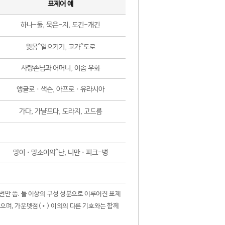
표제어 예
하나-둘, 묵은-지, 도긴-개긴
윗몸^일으키기, 고가^도로
사랑손님과 어머니, 이솝 우화
앵글로ㆍ색슨, 아프로ㆍ유라시아
가다, 가냘프다, 도라지, 고드름
망이ㆍ망소이의^난, 니만ㆍ피크-병
 번만 씀. 둘 이상의 구성 성분으로 이루어진 표제
않으며, 가운뎃점(•) 이외의 다른 기호와는 함께