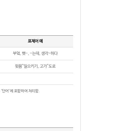
표제어 예
부엌, 햇-, -는데, 생각-하다
윗몸^일으키기, 고가^도로
 ‘단어’에 포함하여 처리함.