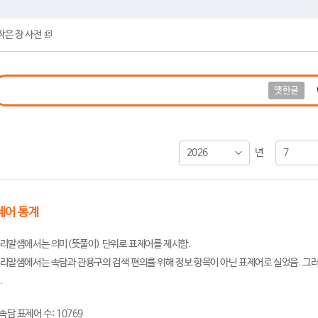
작은 창 사전
옛한글
2026
7
년
제어 통계
리말샘에서는 의미(뜻풀이) 단위로 표제어를 제시함.
리말샘에서는 속담과 관용구의 검색 편의를 위해 정보 항목이 아닌 표제어로 실었음. 그러
.
속담 표제어 수: 10769