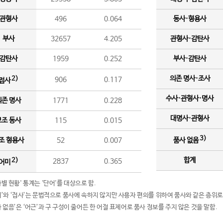
관형사
496
0.064
동사·형용사
부사
32657
4.205
관형사·감탄사
감탄사
1959
0.252
부사·감탄사
의존 명사·조사
2)
906
0.117
접사
수사·관형사·명사
의존 명사
1771
0.228
대명사·관형사
보조 동사
115
0.015
3)
조 형용사
52
0.007
품사 없음
합계
2)
2837
0.365
어미
품사별 현황' 통계는 '단어'를 대상으로 함.
어미’와 ‘접사’는 문법적으로 품사에 속하지 않지만 사용자 편의를 위하여 품사와 같은 층위로
품사 없음’은 ‘어근’과 구 구성이 줄어든 한 어절 표제어로 품사 정보를 주지 않은 것을 말함.