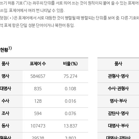
여쓰기 허용 기호(^)는 좌우의 단위를 서로 띄어 쓰는 것이 원칙이되 붙여 쓸 수 있는 표
 쓰임. 표제어에서 여러 번 나타날 수 있음.
운뎃점(•)은 표제어에서 서로 대등한 것이 병렬될 때 병렬되는 단위를 보여 줌. 다른 기호와
분석 표제 항은 단일 성분 단어이거나 북한어 등임.
1)
 현황
품사
표제어 수
비율(%)
품사
명사
584657
75.274
관형사·명사
대명사
835
0.108
수사·관형사
수사
128
0.016
명사·부사
조사
594
0.076
감탄사·명사
동사
107473
13.837
대명사·부사
형용사
29538
3.803
대명사·감탄사