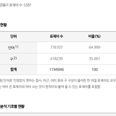
관용구 표제어 수: 5387
 현황
단위
표제어 수
비율(%)
1)
776707
64.999
단어
2)
418239
35.001
구
합계
1194946
100
립된 단어로 인정받지 못하는 접사, 어근, 어미 등과 구 구성이 줄어든 한 어절 표제어도 모두
구’는 띄어 쓴 표제어와 띄어 쓰는 것이 원칙이되 붙여 쓸 수 있는 표제어를 포함함.
 분석 기호별 현황