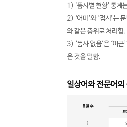
1) '품사별 현황' 통계
2) ‘어미’와 ‘접사’
와 같은 층위로 처리함.
3) ‘품사 없음’은 ‘어
은 것을 말함.
일상어와 전문어의 
음절 수
표
1