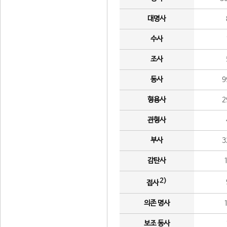
대명사
수사
조사
동사
9
형용사
2
관형사
부사
3
감탄사
2)
접사
의존 명사
보조 동사