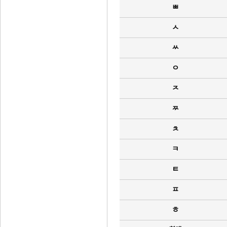
ㅃ
ㅅ
ㅆ
ㅇ
ㅈ
ㅉ
ㅊ
ㅋ
ㅌ
ㅍ
ㅎ