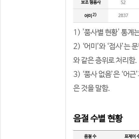
보조 형용사
52
2)
2837
어미
1) '품사별 현황' 통계
2) ‘어미’와 ‘접사’
와 같은 층위로 처리함.
3) ‘품사 없음’은 ‘어
은 것을 말함.
음절 수별 현황
음절 수
표제어 