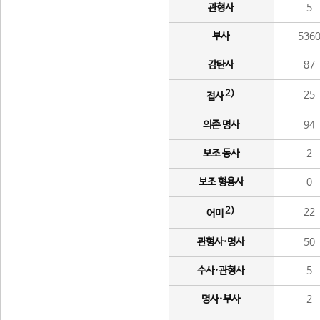
관형사
5
부사
536
감탄사
87
2)
25
접사
의존 명사
94
보조 동사
2
보조 형용사
0
2)
22
어미
관형사·명사
50
수사·관형사
5
명사·부사
2