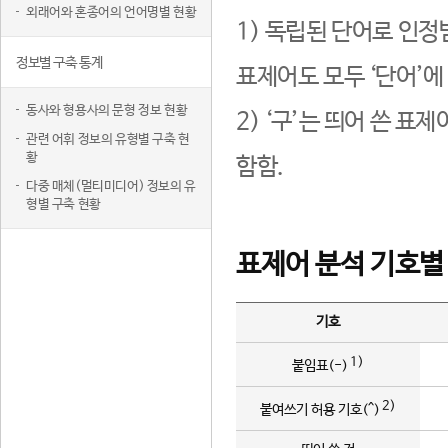
외래어와 혼종어의 언어명별 현황
1) 독립된 단어로 인정
정보별 구축 통계
표제어도 모두 ‘단어’에
동사와 형용사의 문형 정보 현황
2) ‘구’는 띄어 쓴 표
관련 어휘 정보의 유형별 구축 현
황
함함.
다중 매체(멀티미디어) 정보의 유
형별 구축 현황
표제어 분석 기호별
기호
1)
붙임표(-)
2)
붙여쓰기 허용 기호(^)