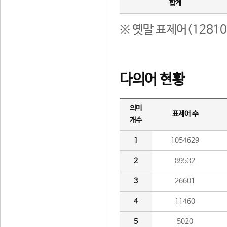
합계
※ 옛말 표제어(1281
다의어 현황
의미
표제어 수
개수
1
1054629
2
89532
3
26601
4
11460
5
5020