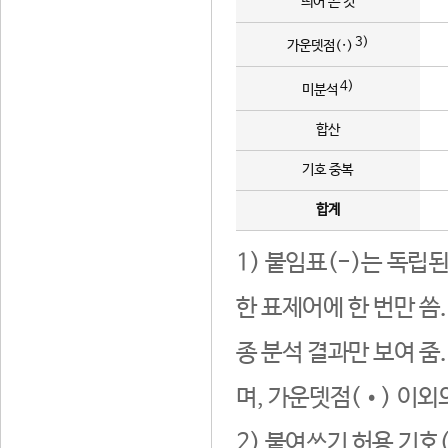
띄어 쓴 것
3)
가운뎃점(·)
4)
미분석
합산
기호 중복
합계
1) 붙임표(-)는 독립
한 표제어에 한 번만 씀
종 분석 결과만 보여 줌
며, 가운뎃점(•) 이외
2) 붙여쓰기 허용 기호