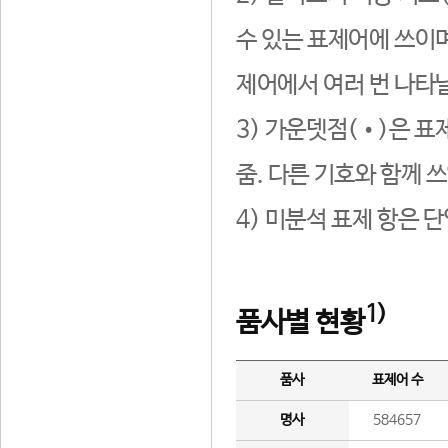
수 있는 표제어에 쓰이며
제어에서 여러 번 나타날
3) 가운뎃점(•)은 표
줌. 다른 기호와 함께 쓰
4) 미분석 표제 항은 
1)
품사별 현황
품사
표제어 수
명사
584657