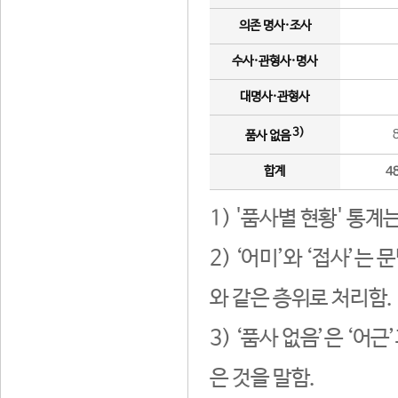
의존 명사·조사
수사·관형사·명사
대명사·관형사
3)
품사 없음
합계
4
1) '품사별 현황' 통계
2) ‘어미’와 ‘접사’
와 같은 층위로 처리함.
3) ‘품사 없음’은 ‘어
은 것을 말함.