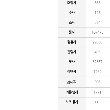
대명사
835
수사
128
조사
594
동사
107473
형용사
29538
관형사
496
부사
32657
감탄사
1959
2)
906
접사
의존 명사
1771
보조 동사
115