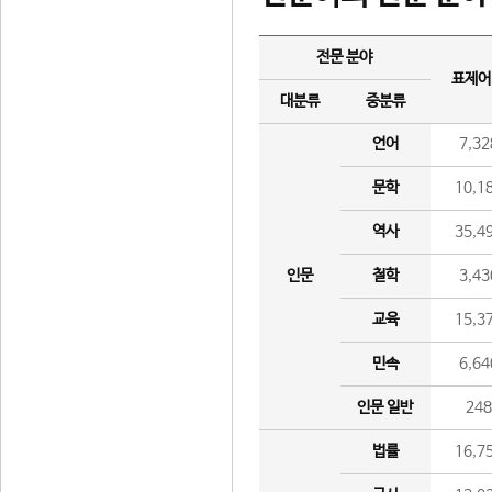
전문 분야
표제어
대분류
중분류
언어
7,32
문학
10,1
역사
35,4
인문
철학
3,43
교육
15,3
민속
6,64
인문 일반
24
법률
16,7