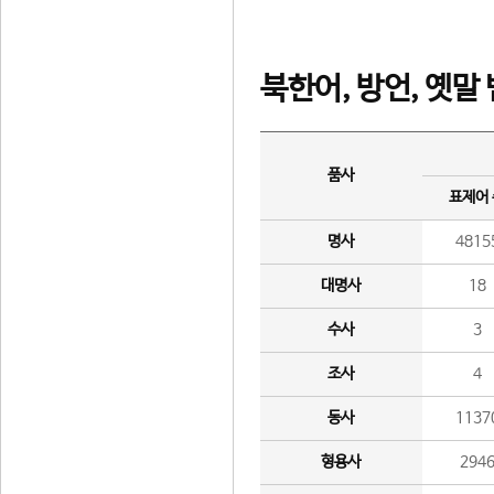
북한어, 방언, 옛말
품사
표제어
명사
4815
대명사
18
수사
3
조사
4
동사
1137
형용사
294