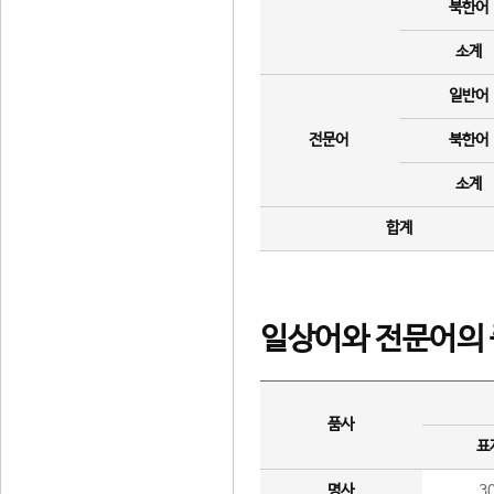
북한어
소계
일반어
전문어
북한어
소계
합계
일상어와 전문어의 
품사
표
명사
3