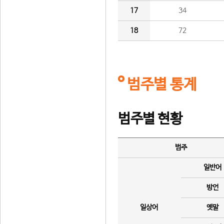
17
34
18
72
범주별 통계
범주별 현황
범주
일반어
방언
일상어
옛말