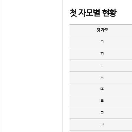
첫 자모별 현황
첫 자모
ㄱ
ㄲ
ㄴ
ㄷ
ㄸ
ㄹ
ㅁ
ㅂ