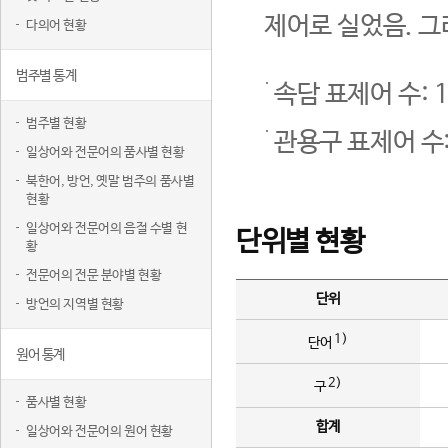
제어로 실었음. 그
다의어 현황
범주별 통계
속담 표제어 수: 1
범주별 현황
관용구 표제어 수:
일상어와 전문어의 품사별 현황
북한어, 방언, 옛말 범주의 품사별
현황
일상어와 전문어의 음절 수별 현
단위별 현황
황
전문어의 전문 분야별 현황
단위
방언의 지역별 현황
1)
단어
원어 통계
2)
구
품사별 현황
합계
일상어와 전문어의 원어 현황